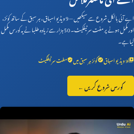
اے آئی بالکل شروع سے سیکھیں —
9
ویڈیو اسباق، ہر سبق کے ساتھ کوئز،
اور مکمل ہونے پر مفت سرٹیفکیٹ۔
50
ہزار سے زیادہ طلبا نے یہ کورس مکمل
کیا ہے۔
9
ویڈیو اسباق
کوئز ہر سبق میں
مفت سرٹیفکیٹ
کورس شروع کریں ←