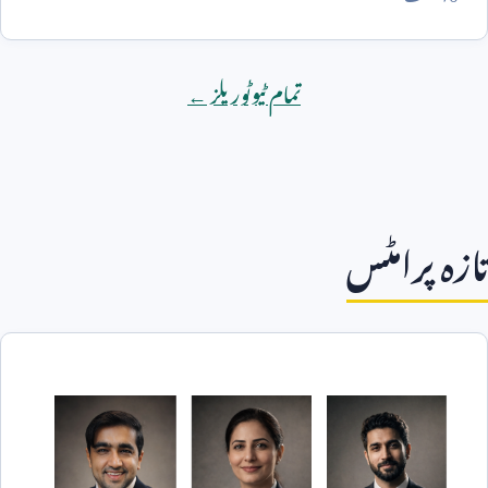
تمام ٹیوٹوریلز ←
تازہ پرامٹس