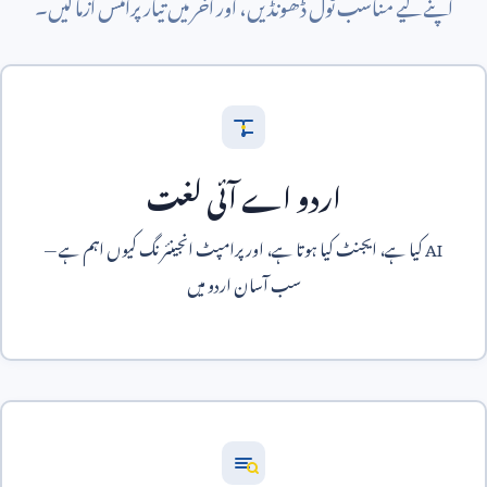
اپنے لیے مناسب ٹول ڈھونڈیں، اور آخر میں تیار پرامٹس آزما لیں۔
اردو اے آئی لغت
AI
کیا ہے، ایجنٹ کیا ہوتا ہے، اور پرامپٹ انجینئرنگ کیوں اہم ہے —
سب آسان اردو میں