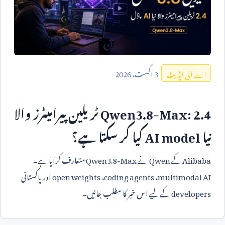
3
اگست،
2026
اے آئی اپڈیٹ
Qwen3.8-Max: 2.4
ٹریلین پیرامیٹرز والا
نیا
AI model
کیا کر سکتا ہے؟
Alibaba
کے
Qwen
نے
Qwen3.8-Max
متعارف کرایا ہے۔
multimodal AI
،
coding agents
،
open weights
اور پاکستانی
developers
کے لیے اس خبر کا مطلب جانیں۔