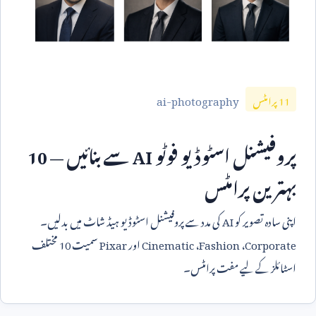
ai-photography
11
پرامٹس
پروفیشنل اسٹوڈیو فوٹو
AI
سے بنائیں —
10
بہترین پرامٹس
اپنی سادہ تصویر کو
AI
کی مدد سے پروفیشنل اسٹوڈیو ہیڈ شاٹ میں بدلیں۔
Corporate
،
Fashion
،
Cinematic
اور
Pixar
سمیت
10
مختلف
اسٹائلز کے لیے مفت پرامٹس۔