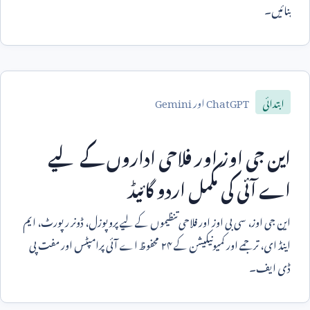
بنائیں۔
ChatGPT
اور
Gemini
ابتدائی
این جی اوز اور فلاحی اداروں کے لیے
اے آئی کی مکمل اردو گائیڈ
این جی اوز، سی بی اوز اور فلاحی تنظیموں کے لیے پروپوزل، ڈونر رپورٹ، ایم
اینڈ ای، ترجمے اور کمیونیکیشن کے ۲۴ محفوظ اے آئی پرامپٹس اور مفت پی
ڈی ایف۔