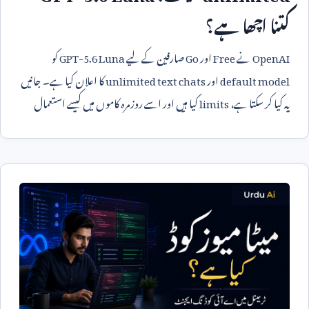
کتنا اچھا ہے؟
OpenAI
نے
Free
اور
Go
صارفین کے لیے
GPT-5.6 Luna
کو
default model
اور
unlimited text chats
کا اعلان کیا ہے۔ جانیں
یہ کیا کر سکتا ہے،
limits
کیا ہیں اور اسے روزمرہ کاموں میں کیسے استعمال
کریں۔