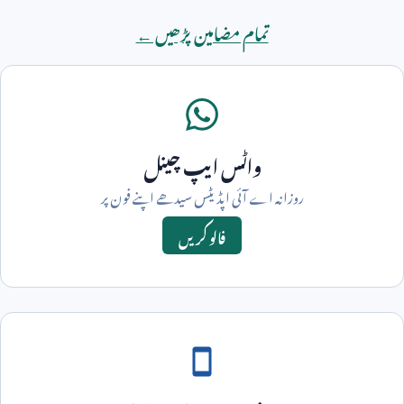
تمام مضامین پڑھیں ←
واٹس ایپ چینل
روزانہ اے آئی اپڈیٹس سیدھے اپنے فون پر
فالو کریں