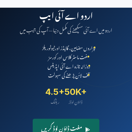
اردو اے آئی ایپ
اردو میں اے آئی سیکھنے کی مکمل دنیا — آپ کی جیب میں
ہزاروں مضامین، گائیڈز اور ٹیوٹوریلز
مفت ماسٹر کلاس اور کورسز
روزانہ تازہ اے آئی اپڈیٹس
آف لائن پڑھنے کی سہولت
4.5+
50K+
ڈاؤن لوڈز
ریٹنگ
مفت ڈاؤن لوڈ کریں