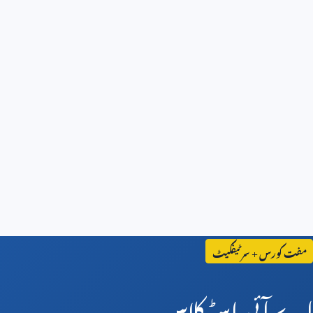
مفت کورس + سرٹیفکیٹ
اے آئی ماسٹرکلاس