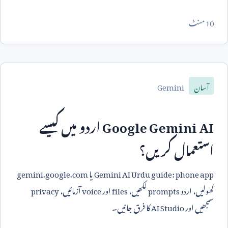
10
منٹ
Gemini
آسان
Google Gemini AI
اردو میں کیسے
استعمال کریں؟
Gemini AI Urdu guide: phone app
یا
gemini.google.com
کھولیں، اردو
prompts
لکھیں،
files
اور
voice
آزمائیں،
privacy
سمجھیں اور
AI Studio
کا فرق جانیں۔