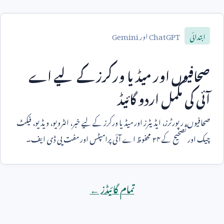
ChatGPT
اور
Gemini
ابتدائی
صحافیوں اور میڈیا ورکرز کے لیے اے
آئی کی مکمل اردو گائیڈ
صحافیوں، رپورٹرز، ایڈیٹرز اور میڈیا ورکرز کے لیے خبر، انٹرویو، ویڈیو، فیکٹ
چیک اور تصحیح کے ۲۴ محفوظ اے آئی پرامپٹس اور مفت پی ڈی ایف۔
تمام گائیڈز ←