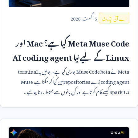
5
اگست،
2026
اے آئی اپڈیٹ
Meta Muse Code
کیا ہے؟
Mac
اور
Linux
کے لیے نیا
AI coding agent
Meta
نے
Muse Code beta
جاری کیا ہے۔ جانیں یہ
terminal
coding agent
بڑے
repositories
میں کیا کر سکتا ہے،
Muse
Spark 1.2
کیسے کام کرتا ہے اور کن باتوں سے محتاط رہنا چاہیے۔