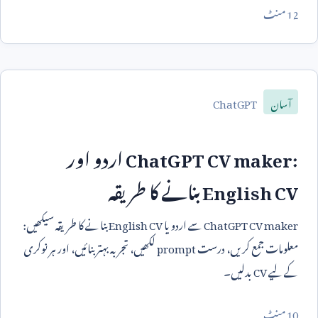
12
منٹ
ChatGPT
آسان
ChatGPT CV maker:
اردو اور
English CV
بنانے کا طریقہ
ChatGPT CV maker
سے اردو یا
English CV
بنانے کا طریقہ سیکھیں:
معلومات جمع کریں، درست
prompt
لکھیں، تجربہ بہتر بنائیں، اور ہر نوکری
کے لیے
CV
بدلیں۔
10
منٹ