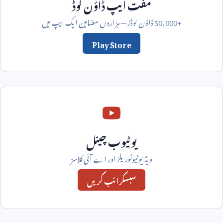
مفت ایپ ڈاؤن لوڈ
50,000+
ڈاؤن لوڈز — ہزاروں مضامین ایک ایپ میں
Play Store
یوٹیوب چینل
ویڈیو ٹیوٹوریلز اور اے آئی کلاسز
سبسکرائب کریں