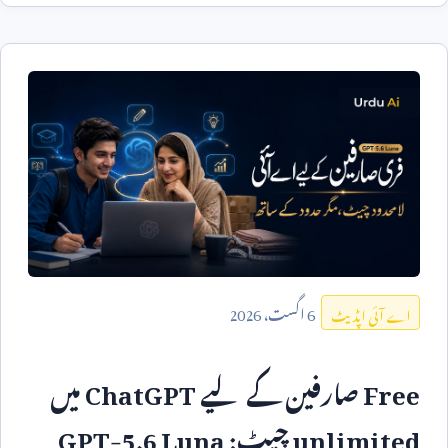
6
اگست،
2026
اے آئی اپڈیٹ
Free
صارفین کے لیے
ChatGPT
میں
unlimited
چیٹ:
GPT-5.6 Luna