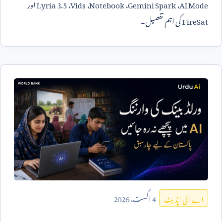
AI Mode
،
Gemini Spark
،
Notebook
،
Vids
،
Lyria 3.5
اور
FireSat
کی اہم تفصیل۔
4
اگست،
2026
اے آئی اپڈیٹ