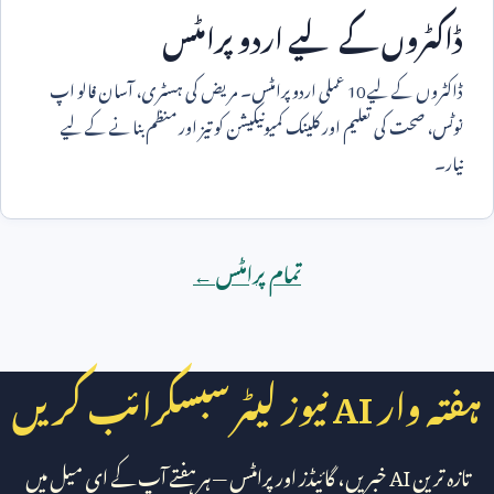
ڈاکٹروں کے لیے اردو پرامٹس
ڈاکٹروں کے لیے
10
عملی اردو پرامٹس۔ مریض کی ہسٹری، آسان فالو اپ
نوٹس، صحت کی تعلیم اور کلینک کمیونیکیشن کو تیز اور منظم بنانے کے لیے
تیار۔
تمام پرامٹس ←
ہفتہ وار
AI
نیوز لیٹر سبسکرائب کریں
تازہ ترین
AI
خبریں، گائیڈز اور پرامٹس — ہر ہفتے آپ کے ای میل میں