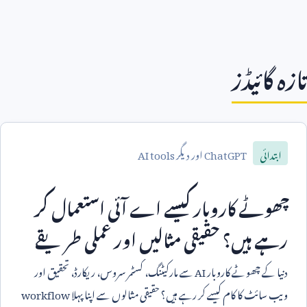
تازہ گائیڈز
ChatGPT
اور دیگر
AI tools
ابتدائی
چھوٹے کاروبار کیسے اے آئی استعمال کر
رہے ہیں؟ حقیقی مثالیں اور عملی طریقے
دنیا کے چھوٹے کاروبار
AI
سے مارکیٹنگ، کسٹمر سروس، ریکارڈ، تحقیق اور
ویب سائٹ کا کام کیسے کر رہے ہیں؟ حقیقی مثالوں سے اپنا پہلا
workflow