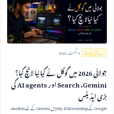
4
اگست،
2026
اے آئی اپڈیٹ
جولائی
2026
میں گوگل نے کیا نیا لانچ کیا؟
Gemini
،
Search
اور
AI agents
کی
بڑی اپڈیٹس
Google
کے
July 2026 roundup
میں
Gemini
کے نئے
models
،