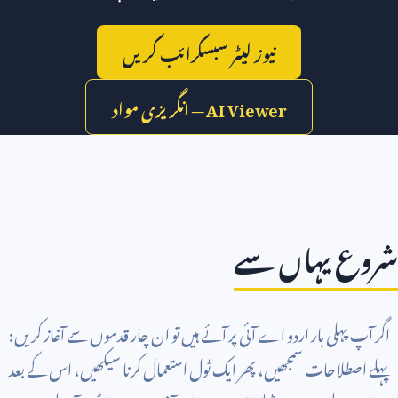
نیوز لیٹر سبسکرائب کریں
AI Viewer
— انگریزی مواد
شروع یہاں سے
اگر آپ پہلی بار اردو اے آئی پر آئے ہیں تو ان چار قدموں سے آغاز کریں:
پہلے اصطلاحات سمجھیں، پھر ایک ٹول استعمال کرنا سیکھیں، اس کے بعد