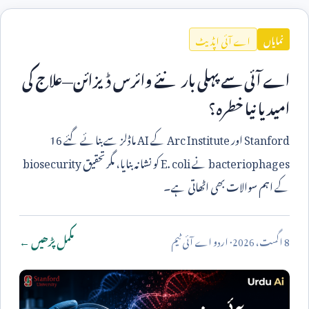
اے آئی اپڈیٹ
نمایاں
اے آئی سے پہلی بار نئے وائرس ڈیزائن—علاج کی
امید یا نیا خطرہ؟
Stanford
اور
Arc Institute
کے
AI
ماڈلز سے بنائے گئے
16
bacteriophages
نے
E. coli
کو نشانہ بنایا، مگر تحقیق
biosecurity
کے اہم سوالات بھی اٹھاتی ہے۔
مکمل پڑھیں ←
8
اگست،
2026
· اردو اے آئی ٹیم