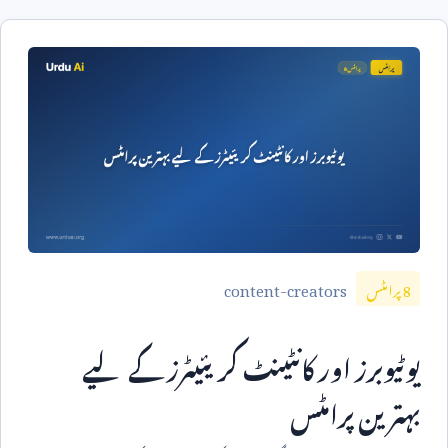
content-creators
8
پرامٹس
یوٹیوبرز اور کانٹینٹ کریئیٹرز کے لیے
بہترین پرامٹس