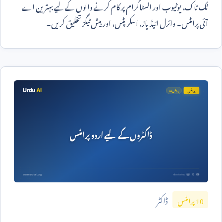
ٹک ٹاک، یوٹیوب اور انسٹاگرام پر کام کرنے والوں کے لیے بہترین اے
آئی پرامٹس۔ وائرل ائیڈیاز، اسکرپٹس، اور ہیش ٹیگز تخلیق کریں۔
ڈاکٹر
10
پرامٹس