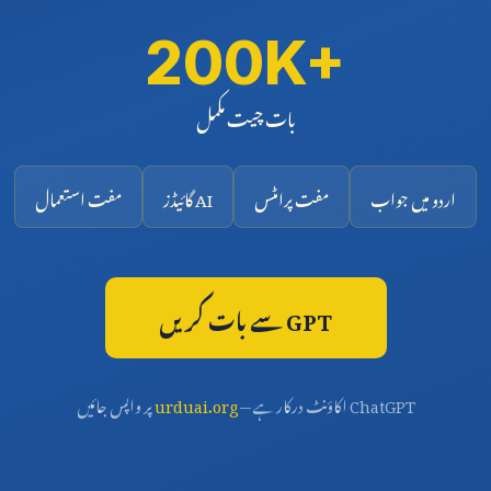
200K+
بات چیت مکمل
اردو میں جواب
مفت پرامٹس
AI گائیڈز
مفت استعمال
GPT سے بات کریں
ChatGPT اکاؤنٹ درکار ہے —
urduai.org
پر واپس جائیں