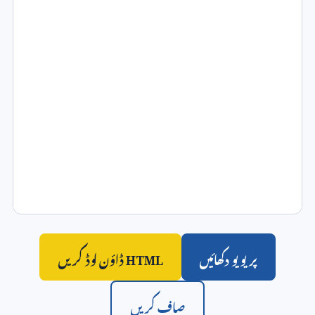
پریویو دکھائیں
HTML ڈاؤن لوڈ کریں
صاف کریں