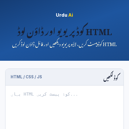
Urdu
Ai
HTML کوڈ پریویو اور ڈاؤن لوڈ
HTML کوڈ پیسٹ کریں، لائیو پریویو دیکھیں اور فائل ڈاؤن لوڈ کریں
کوڈ لکھیں
HTML / CSS / JS