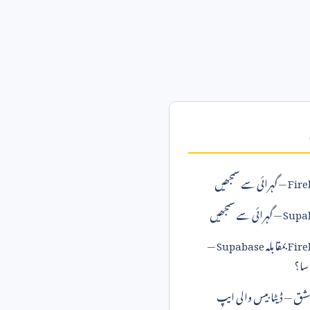
ائی سے سمجھیں
ہرائی سے سمجھیں
Firebase بمقابلہ Supabase —
سا؟
مشق — ڈیٹابیس والی ایپ