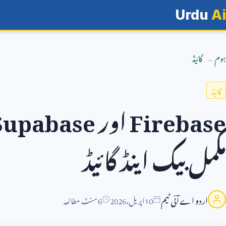
Urdu
Ai
ہوم
گائیڈ
گائیڈ
Firebase
اور
Supabase
مکمل بیک اینڈ گائیڈ
اردو اے آئی ٹیم
10
اپریل،
2026
6 منٹ مطالعہ