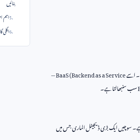
بنائیں
اہم ا
اگلی گا
ہے۔ اسے
BaaS (Backend as a Service
—
سب سنبھالتا ہے۔
ہے۔ سوچیں ایک بڑی ڈیجیٹل الماری جس میں