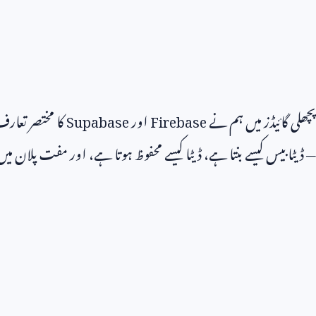
پچھلی گائیڈز میں ہم نے
Firebase
اور
Supabase
کا مختصر تعار
— ڈیٹابیس کیسے بنتا ہے، ڈیٹا کیسے محفوظ ہوتا ہے، اور مفت پلان میں 