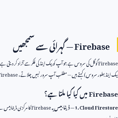
Firebase
— گہرائی سے سمجھیں
Firebase
گوگل کی سروس ہے جو آپ کو بیک اینڈ کی فکر سے آزاد کر دیتی 
بیک اینڈ بطور سروس) کہتے ہیں — مطلب آپ سرور نہیں چلاتے،
Firebase
Firebase
میں کیا کیا ملتا ہے؟
1. Cloud Firestore
— ڈیٹابیس
یہ
Firebase
کا مرکزی ڈیٹابیس 
خانے ہیں: