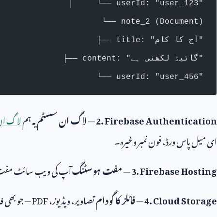
  │     └── userId: "user_123"
  └── note_2 (Document)
        ├── title: "آج کا کام"
        ├── content: "گائیڈ لکھنی ہے"
        └── userId: "user_456"
2. Firebase Authentication
— لاگ ان سسٹم
یہ ہم
لاگ ان 
ای میل پاس ورڈ، فون نمبر وغیرہ۔
3. Firebase Hosting
— مفت ہوسٹنگ
آپ کی ویب سائٹ مفت
4. Cloud Storage
— فائلز کا گودام
تصاویر، ویڈیوز،
PDF
— جو بھی ف