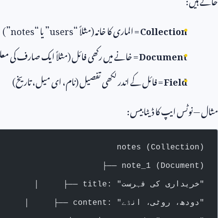
Collection
= الماری کا خانہ (مثلاً “
users
” یا “
notes
”)
Document
= خانے میں رکھی فائل (مثلاً ایک صارف کی مع
Field
= فائل کے اندر لکھی تفصیل (نام، ای میل، تاریخ)
مثال — نوٹس ایپ کا ڈیٹابیس:
notes (Collection)
  ├── note_1 (Document)
  │     ├── title: "خریداری کی فہرست"
  │     ├── content: "دودھ، روٹی، انڈے"