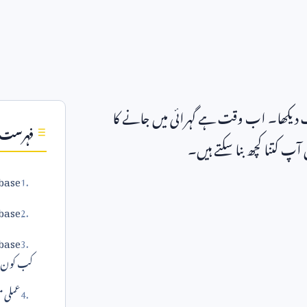
ف دیکھا۔ اب وقت ہے گہرائی میں جانے کا
فہرست
آپ کتنا کچھ بنا سکتے ہیں۔
Firebase — گہر
Supabase — گ
کب کون 
عملی 