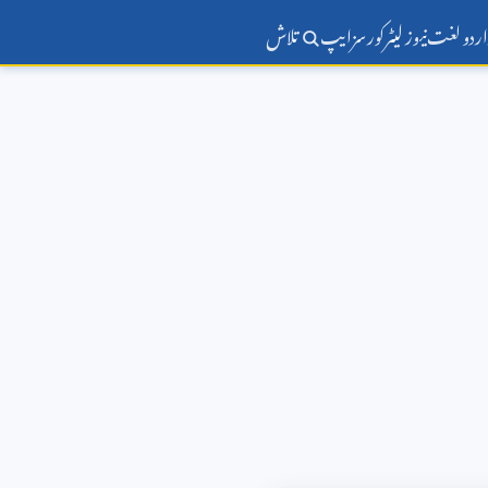
اردو لغت
نیوز لیٹر
کورسز
ایپ
تلاش