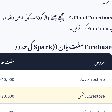
ہے۔
5. Cloud Functions
— پیچھے چلنے والا کوڈ
جب کوئی خاص واقعہ ہو — م
یہ
Functions
کرتے ہیں۔
Firebase
مفت پلان (
Spark)
کی حدود
سروس
مفت حد
Firestore
ریڈز
50,000
ر
Firestore
رائٹس
20,000
ر
ڈیٹابیس سٹوریج
1 GB