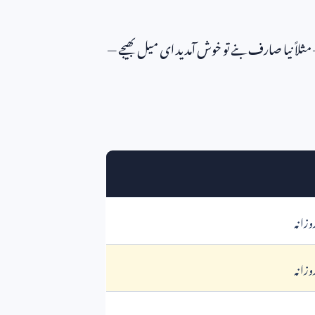
ثلاً نیا صارف بنے تو خوش آمدید ای میل بھیجے —
وزانہ
وزانہ