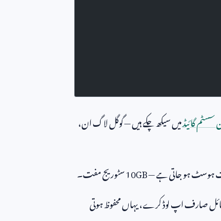
سسٹم گائیڈ
میں سیکھ چکے ہیں — گوگل لاگ ان،
 ہوسٹ ہو جاتی ہے —
10GB
سٹوریج مفت۔
ائل صارف اپ لوڈ کرے، یہاں محفوظ ہوتی