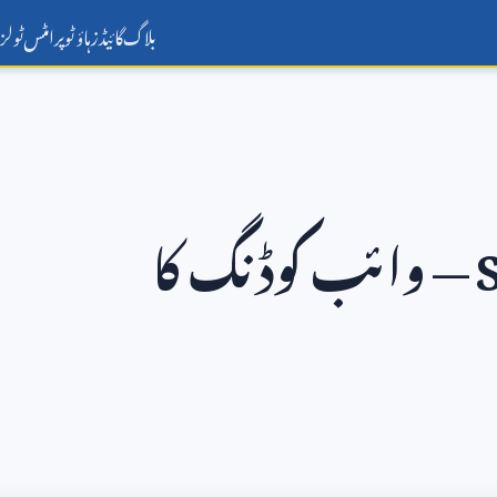
بلاگ
گائیڈز
ہاؤ ٹو
پرامٹس
ٹولز
— وائب کوڈنگ کا