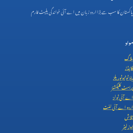
پاکستان کا سب سے بڑا اردو زبان میں اے آئی خواندگی پلیٹ فارم
مواد
بلاگ
گائیڈز
ہاؤ ٹو ٹیوٹوریلز
پرامٹ کلیکشنز
اے آئی ٹولز
اردو اے آئی لغت
تلاش
نیوز لیٹر