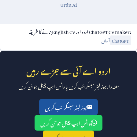
Urdu Ai
ChatGPT CV maker:
اردو اور
English CV
بنانے کا طریقہ
آسان
ChatGPT
اردو اے آئی سے جڑے رہیں
ہفتہ وار نیوز لیٹر سبسکرائب کریں یا واٹس ایپ چینل جوائن کریں
نیوز لیٹر سبسکرائب کریں
واٹس ایپ چینل جوائن کریں