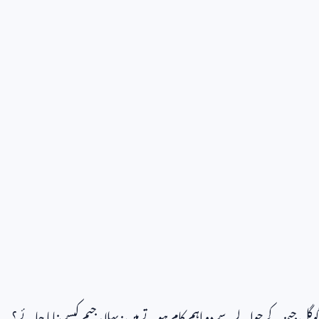
گوگل جیمز کے حوالے سے دو اہم کام ہوتے ہیں: پہلا، جیم کیسے بنایا جائے؟