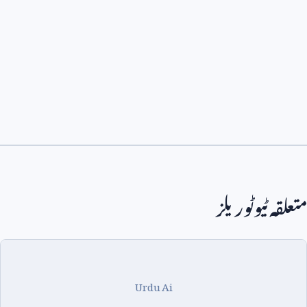
متعلقہ ٹیوٹوریلز
Urdu Ai