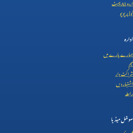
اردو
AI
چیٹ
کوڈ پریویو
ادارہ
ہمارے بارے میں
ٹیم
شراکت دار
اشتہار دیں
رابطہ
سوشل میڈیا