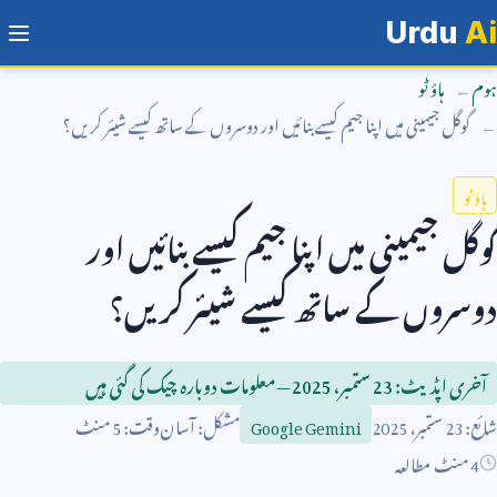
Urdu
Ai
ہوم
ہاؤ ٹو
گوگل جیمینی میں اپنا جیم کیسے بنائیں اور دوسروں کے ساتھ کیسے شیئر کریں؟
ہاؤ ٹو
گوگل جیمینی میں اپنا جیم کیسے بنائیں اور
دوسروں کے ساتھ کیسے شیئر کریں؟
آخری اپڈیٹ:
23
ستمبر،
2025
— معلومات دوبارہ چیک کی گئی ہیں
شائع:
23
ستمبر،
2025
مشکل: آسان
وقت:
5
منٹ
Google Gemini
4 منٹ مطالعہ