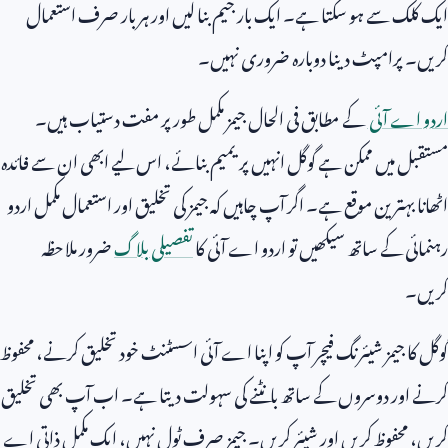
ایک کلک سے ہو سکتا ہے۔ ایک بار جیم بنا لیں اور ہر بار صرف استعمال
کریں۔ پرامپٹ دینا دوبارہ ضروری نہیں۔
اردو اے آئی
کے مطابق فی الحال جیمز مکمل طور پر مفت دستیاب ہیں۔
مستقبل میں ممکن ہے گوگل انہیں پریمیم بنائے، اس لیے ابھی ان سے فائدہ
اٹھانا بہترین موقع ہے۔ اگر آپ چاہیں کہ جیمز کی تخلیق اور استعمال مکمل اردو
رہنمائی کے ساتھ سیکھیں تو اردو اے آئی کا
تفصیلی بلاگ
ضرور ملاحظہ
کریں۔
گوگل کا جیمز شیئرنگ فیچر آپ کو اپنا اے آئی اسسٹنٹ خود تخلیق کرنے، محفوظ
کرنے اور دوسروں کے ساتھ بانٹنے کی سہولت دیتا ہے۔ اب آپ بھی تخلیق
کریں، محفوظ کریں اور شیئر کریں۔ جیمز صرف ٹول نہیں، ایک مکمل ذاتی اے