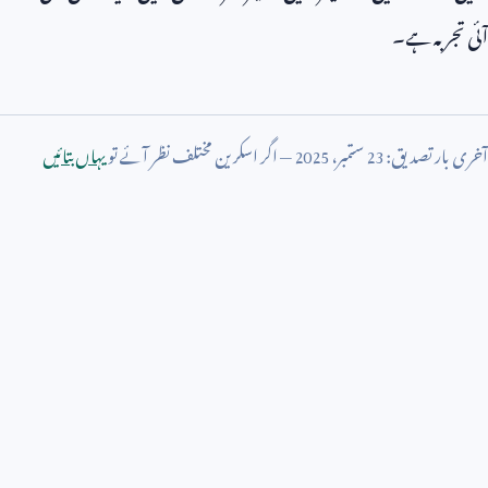
آئی تجربہ ہے۔
آخری بار تصدیق:
23
ستمبر،
2025
— اگر اسکرین مختلف نظر آئے تو
یہاں بتائیں