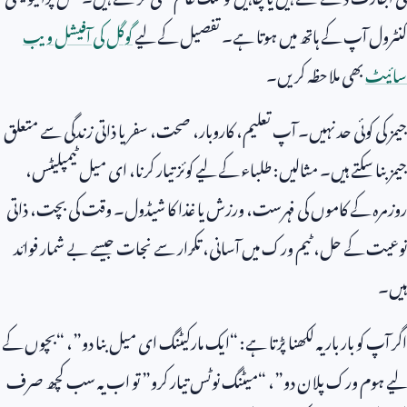
کنٹرول آپ کے ہاتھ میں ہوتا ہے۔ تفصیل کے لیے
گوگل کی آفیشل ویب
سائیٹ
بھی ملاحظہ کریں۔
جیمز کی کوئی حد نہیں۔ آپ تعلیم، کاروبار، صحت، سفر یا ذاتی زندگی سے متعلق
جیمز بنا سکتے ہیں۔ مثالیں: طلباء کے لیے کوئز تیار کرنا، ای میل ٹیمپلیٹس،
روزمرہ کے کاموں کی فہرست، ورزش یا غذا کا شیڈول۔ وقت کی بچت، ذاتی
نوعیت کے حل، ٹیم ورک میں آسانی، تکرار سے نجات جیسے بے شمار فوائد
ہیں۔
اگر آپ کو بار بار یہ لکھنا پڑتا ہے: “ایک مارکیٹنگ ای میل بنا دو”، “بچوں کے
لیے ہوم ورک پلان دو”، “میٹنگ نوٹس تیار کرو” تو اب یہ سب کچھ صرف