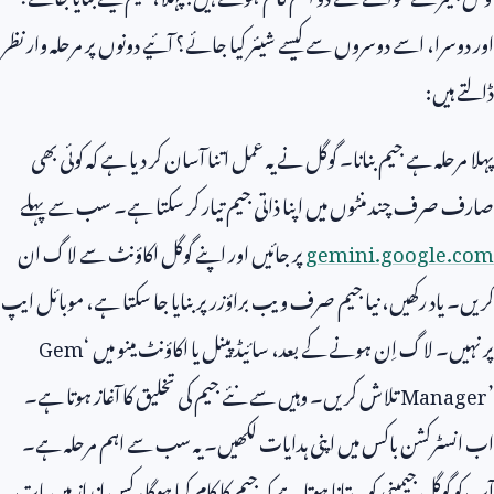
اور دوسرا، اسے دوسروں سے کیسے شیئر کیا جائے؟ آئیے دونوں پر مرحلہ وار نظر
ڈالتے ہیں:
پہلا مرحلہ ہے جیم بنانا۔ گوگل نے یہ عمل اتنا آسان کر دیا ہے کہ کوئی بھی
صارف صرف چند منٹوں میں اپنا ذاتی جیم تیار کر سکتا ہے۔ سب سے پہلے
gemini.google.com
پر جائیں اور اپنے گوگل اکاؤنٹ سے لاگ ان
کریں۔ یاد رکھیں، نیا جیم صرف ویب براؤزر پر بنایا جا سکتا ہے، موبائل ایپ
پر نہیں۔ لاگ اِن ہونے کے بعد، سائیڈ پینل یا اکاؤنٹ مینو میں ‘
Gem
Manager’
تلاش کریں۔ وہیں سے نئے جیم کی تخلیق کا آغاز ہوتا ہے۔
اب انسٹرکشن باکس میں اپنی ہدایات لکھیں۔ یہ سب سے اہم مرحلہ ہے۔
آپ کو گوگل جیمینی کو یہ بتانا ہوتا ہے کہ جیم کا کام کیا ہوگا، کس انداز میں بات