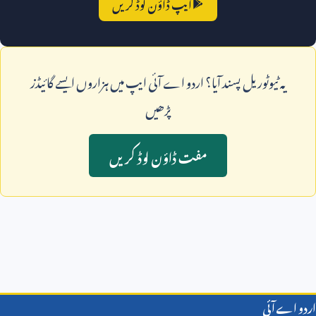
ایپ ڈاؤن لوڈ کریں
يہ ٹيوٹوريل پسند آيا؟ اردو اے آئی ايپ ميں ہزاروں ايسے گائيڈز
پڑھيں
مفت ڈاؤن لوڈ کريں
اردو اے آئی