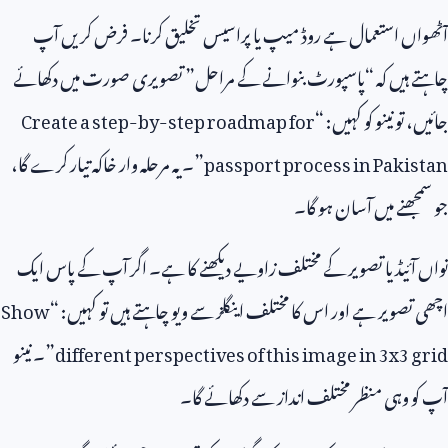
آٹھواں استعمال ہے روڈ میپ یا پراسیس تخلیق کرنا۔ فرض کریں آپ
چاہتے ہیں کہ “پاسپورٹ بنوانے کے مراحل” تصویری صورت میں دکھائے
جائیں، تو نینو کو کہیں: “
Create a step-by-step roadmap for
passport process in Pakistan
”۔ یہ مرحلہ وار خاکہ تیار کرے گا،
جو سمجھنے میں آسان ہو گا۔
نواں آئیڈیا تصویر کے مختلف زاویے دیکھنے کا ہے۔ اگر آپ کے پاس ایک
اچھی تصویر ہے اور اس کا مختلف اینگلز سے ویو چاہتے ہیں تو کہیں: “
Show
different perspectives of this image in 3x3 grid
”۔ نینو
آپ کو وہی منظر مختلف انداز سے دکھائے گا۔