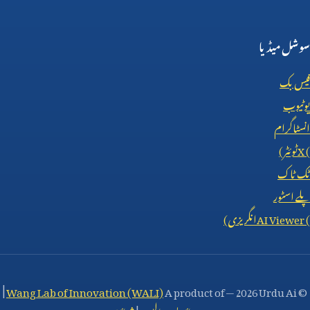
سوشل میڈیا
فیس بک
یوٹیوب
انسٹاگرام
X (
ٹوئٹر)
ٹک ٹاک
پلے اسٹور
AI Viewer (
انگریزی)
|
Wang Lab of Innovation (WALI)
A product of
—
2026 Urdu Ai
©