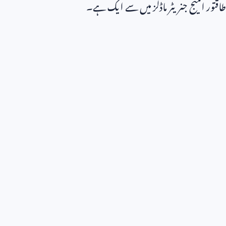
طاقتور امیج جنریٹر ماڈلز میں سے ایک ہے۔