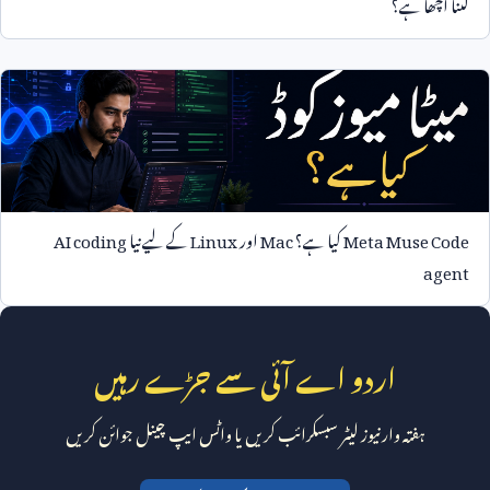
کتنا اچھا ہے؟
Meta Muse Code
کیا ہے؟
Mac
اور
Linux
کے لیے نیا
AI coding
agent
اردو اے آئی سے جڑے رہیں
ہفتہ وار نیوز لیٹر سبسکرائب کریں یا واٹس ایپ چینل جوائن کریں