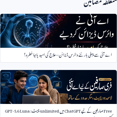
متعلقہ مضامین
اے آئی سے پہلی بار نئے وائرس ڈیزائن—علاج کی امید یا نیا خطرہ؟
Free
صارفین کے لیے
ChatGPT
میں
unlimited
چیٹ:
GPT-5.6 Luna