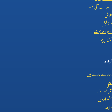
اردو اے آئی لغت
تلاش
نیوز لیٹر
اردو
AI
چیٹ
کوڈ پریویو
ادارہ
ہمارے بارے میں
ٹیم
شراکت دار
اشتہار دیں
رابطہ