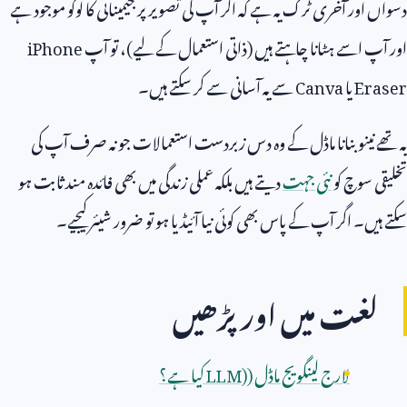
دسواں اور آخری ٹرک یہ ہے کہ اگر آپ کی تصویر پر جیمینائی کا لوگو موجود ہے
اور آپ اسے ہٹانا چاہتے ہیں (ذاتی استعمال کے لیے)، تو آپ
iPhone
Eraser
یا
Canva
سے یہ آسانی سے کر سکتے ہیں۔
یہ تھے نینو بنانا ماڈل کے وہ دس زبردست استعمالات جو نہ صرف آپ کی
تخلیقی سوچ کو
نئی جہت
دیتے ہیں بلکہ عملی زندگی میں بھی فائدہ مند ثابت ہو
سکتے ہیں۔ اگر آپ کے پاس بھی کوئی نیا آئیڈیا ہو تو ضرور شیئر کیجیے۔
لغت میں اور پڑھیں
لارج لینگویج ماڈل (
LLM)
کیا ہے؟