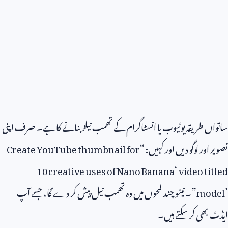
ساتواں طریقہ یوٹیوب یا انسٹاگرام کے تھمب نیلز بنانے کا ہے۔ صرف اپنی
تصویر اور لوگو دیں اور کہیں: “
Create YouTube thumbnail for
10 creative uses of Nano Banana
‘
video titled
model’
”۔ نینو چند لمحوں میں وہ تھمب نیل پیش کر دے گا، جسے آپ
ایڈٹ بھی کر سکتے ہیں۔