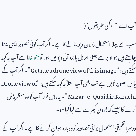
آپ اسے [“>کئی طریقوں](
سب سے پہلا استعمال ڈرون ویو بنانے کا ہے۔ اگر آپ کوئی تصویر ایسی بنانا
چاہتے ہیں جو اوپر سے یعنی ایریل یا برڈ آئی ویو میں ہو، تو
نینو بنانا
سے آپ یہ کہہ
سکتے ہیں: “
Get me a drone view of this image
”۔ اگر آپ کے
پاس تصویر نہیں ہے تب بھی آپ مثلاً یہ کہہ سکتے ہیں: “
Drone view of
Mazar-e-Quaid in Karachi
”۔ یہ ماڈل فوراً آپ کو وہ منظر پیش
کرے گا جیسے کہ ڈرون کیمرے سے لیا گیا ہو۔
دوسرا تخلیقی استعمال پرانی تصاویر کو دوبارہ جوان کرنے کا ہے۔ اگر آپ کے