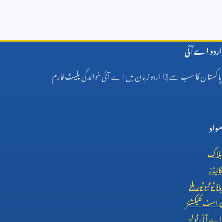
اردو اے آئی
پاکستان کا سب سے بڑا اردو زبان میں اے آئی خواندگی پلیٹ فارم
مواد
بلاگ
گائیڈز
ہاؤ ٹو ٹیوٹوریلز
پرامٹ کلیکشنز
اے آئی ٹولز