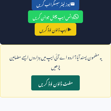
نیوز لیٹر سبسکرائب کریں
واٹس ایپ چینل جوائن کریں
ایپ ڈاؤن لوڈ کریں
يہ مضمون پسند آيا؟ اردو اے آئی ايپ ميں ہزاروں ايسے مضامين
پڑھيں
مفت ڈاؤن لوڈ کريں