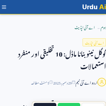
Urdu
Ai
ہوم
اے آئی اپڈیٹ
اے آئی اپڈیٹ
گوگل نینو بنانا ماڈل:
10
تخلیقی اور منفرد
استعمالات
اردو اے آئی ٹیم
29
دسمبر،
2025
5 منٹ مطالعہ