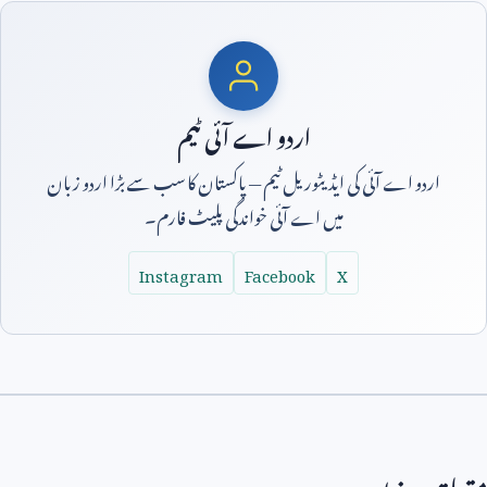
اردو اے آئی ٹیم
اردو اے آئی کی ایڈیٹوریل ٹیم — پاکستان کا سب سے بڑا اردو زبان
میں اے آئی خواندگی پلیٹ فارم۔
Instagram
Facebook
X