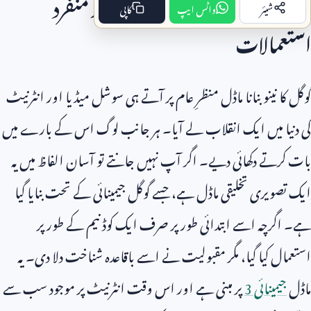
گوگل نینو بنانا ماڈل:
10
تخلیقی اور منفرد
شیئر
واٹس ایپ
کاپی
استعمالات
گوگل کا نینو بنانا ماڈل منظرِ عام پر آتے ہی سوشل میڈیا اور انٹرنیٹ
کی دنیا میں ایک انقلاب لے آیا۔ ہر جانب لوگ اس کے بارے میں
بات کرتے دکھائی دیے۔ اگر آپ نہیں جانتے تو آسان الفاظ میں یہ
ایک تصویری تخلیقی ماڈل ہے، جسے گوگل جیمینائی کے تحت بنایا گیا
ہے۔ اگرچہ اسے ابتدائی طور پر صرف ایک کوڈ نیم کے طور پر
استعمال کیا گیا، مگر مقبولیت نے اسے باقاعدہ شناخت دلا دی۔ یہ
ماڈل
جیمینائی
3
پر مبنی ہے اور اس وقت انٹرنیٹ پر موجود سب سے