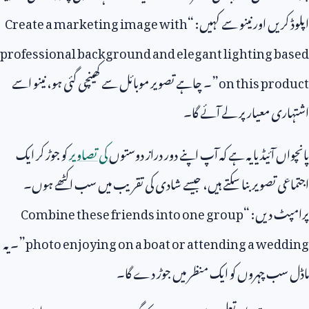
اپلوڈ کریں اور نینو سے کہیں: “
Create a marketing image with
professional background and elegant lighting based
on this product
”۔ چاہے تصویر موبائل سے کھینچی گئی ہو، نینو اسے
اشتہاری معیار پر لے آئے گا۔
پانچواں آئیڈیا یہ ہے کہ آپ اپنے دور دراز دوستوں
کی تصاویر
کو جوڑ کر ایک
اجتماعی تصویر بنا سکتے ہیں، جیسے شادی کی تقریب میں سب اکٹھے ہوں۔
پرامپٹ دیں: “
Combine these friends into one group
photo enjoying on a boat or attending a wedding
”۔ یہ
ماڈل سب چہروں کو ایک منظر میں جوڑ دے گا۔