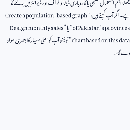
چھٹا اہم استعمال تعلیمی یا کاروباری ڈیٹا کو گراف اور ڈیزائنز میں بدلنے کا
ہے۔ اگر آپ کہتے ہیں: “
Create a population-based graph
of Pakistan’s provinces
” یا “
Design monthly sales
chart based on this data
” تو نینو آپ کو اعلیٰ معیار کا بصری مواد
دے گا۔