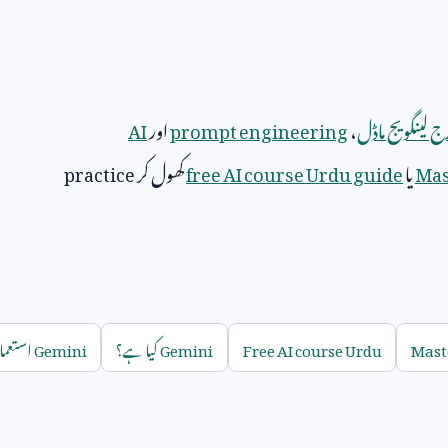
ج لینگویج ماڈل
،
prompt engineering
اور
AI
Mas
یا
free AI course Urdu guide
کھول کر
practice
Maste
Free AI course Urdu
Gemini
کیا ہے؟
Gemini
استعما