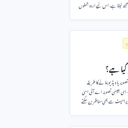
جھ لیتا ہے، اس لیے اردو جملوں
 پکڑتا ہے۔
D
کیا ہے؟
ویر یا ویڈیو بنانے کا طریقہ
-ای جیسی تصویر اے آئی اسی
 پرامپٹ سے بھی مناظر بن سکتے