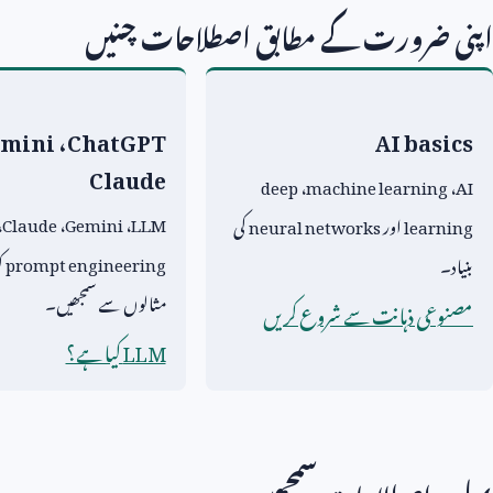
اپنی ضرورت کے مطابق اصطلاحات چنیں
mini
،
ChatGPT
AI basics
Claude
deep
،
machine learning
،
AI
،
Claude
،
Gemini
،
LLM
learning
اور
neural networks
کی
prompt engineering
ک
بنیاد۔
مثالوں سے سمجھیں۔
مصنوعی ذہانت سے شروع کریں
LLM
کیا ہے؟