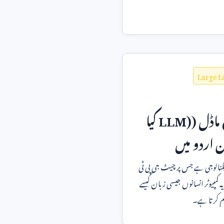
Large 
 ماڈل (
LLM)
کیا
اردو میں
ٹیکنالوجی ہے جس پر چیٹ جی پی ٹی
یہ کمپیوٹر انسانوں جیسی زبان کیسے
کام کرتا ہے۔