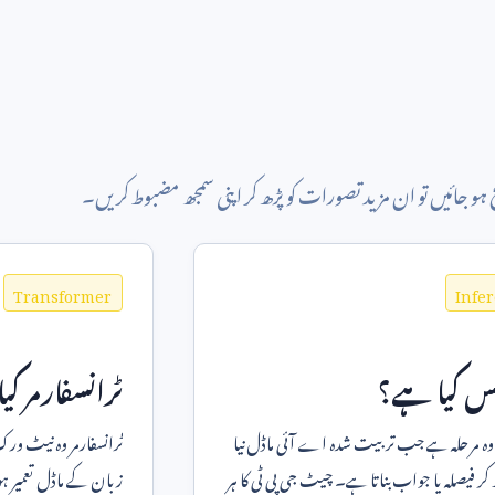
 جائیں تو ان مزید تصورات کو پڑھ کر اپنی سمجھ مضبوط کریں۔
Transformer
Infe
نس کیا ہے؟
ٹرانسفارمر ک
وہ مرحلہ ہے جب تربیت شدہ اے آئی ماڈل نیا
ٹرانسفارمر وہ نیٹ و
 کر فیصلہ یا جواب بناتا ہے۔ چیٹ جی پی ٹی کا ہر
زبان کے ماڈل تعمیر ہ