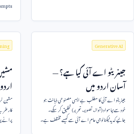
ompts
آزمائیں۔
rning
Generative AI
جینریٹو اے آئی کیا ہے؟ —
مشین
آسان اردو میں
اردو 
جینریٹو اے آئی کا مطلب ہے ایسی مصنوعی ذہانت جو
مشین لرن
خود سے نیا مواد (آواز، تصویر، تحریر) تخلیق کر سکے۔
کار طریق
جانیے کہ یہ ٹیکنالوجی عام اے آئی سے کیسے مختلف ہے۔
پرانے پ
روزمرہ ز