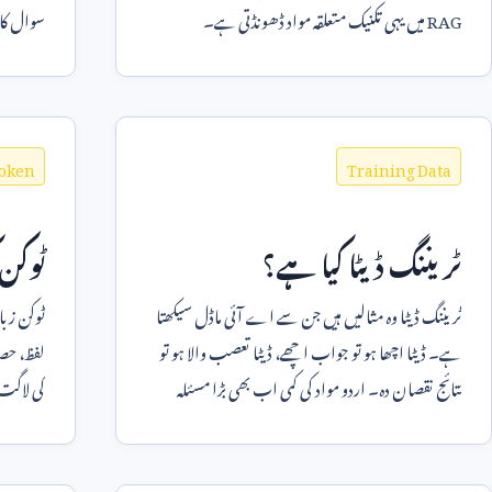
RAG
میں یہی تکنیک متعلقہ مواد ڈھونڈتی ہے۔
سوال کا
oken
Training Data
ٹریننگ ڈیٹا کیا ہے؟
ٹوکن 
ٹریننگ ڈیٹا وہ مثالیں ہیں جن سے اے آئی ماڈل سیکھتا
ٹوکن زبا
ہے۔ ڈیٹا اچھا ہو تو جواب اچھے، ڈیٹا تعصب والا ہو تو
لفظ، حصہ
نتائج نقصان دہ۔ اردو مواد کی کمی اب بھی بڑا مسئلہ
کی لاگت 
ہے۔