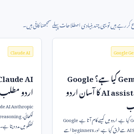
کر رہے ہیں تو یہی چند بنیادی اصطلاحات پہلے سمجھنا کافی ہیں۔
Claude AI
Google G
Gem
کیا ہے؟
Google
Claude AI
AI assis
کا آسان اردو
اردو مطلب
ب
de AI Anthropic
لکھائی،
reasoning
G
کیا ہے، اردو میں کیسے کام آتا ہے،
Google
گفتگو میں مدد دیتا ہے
AI 
سے فرق کیا ہے، اور
beginners
اسے