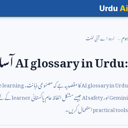
Urdu
Ai
ہوم
اردو اے آئی لغت
AI glossary in Urdu:
آسا
AI glossary in Urdu
کا مقصد یہ ہے کہ مصنوعی ذہانت،
 learning
Gemini
اور
AI safety
جیسے مشکل الفاظ عام پاکستانی
learner
کے لیے 
practical tools
استعمال کریں۔