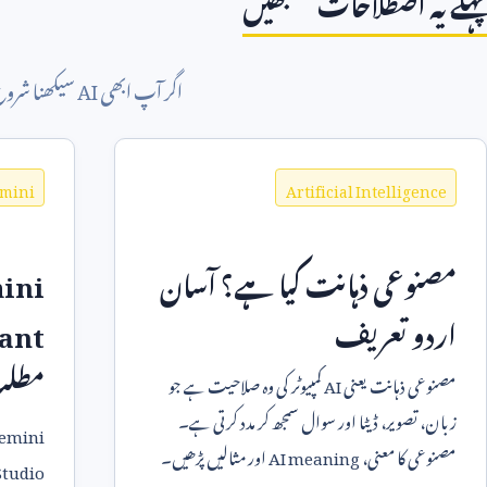
پہلے یہ اصطلاحات سمجھیں
اگر آپ ابھی
AI
سیکھنا شروع 
emini
Artificial Intelligence
مصنوعی ذہانت کیا ہے؟ آسان
ini
اردو تعریف
tant
مطل
مصنوعی ذہانت یعنی
AI
کمپیوٹر کی وہ صلاحیت ہے جو
زبان، تصویر، ڈیٹا اور سوال سمجھ کر مدد کرتی ہے۔
emini
مصنوعی کا معنی،
AI meaning
اور مثالیں پڑھیں۔
Studio