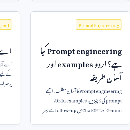
Agent
Prompt Engineering
Prompt engineering
کیا
اے آ
ہے؟ اردو
examples
اور
اے آئی 
آسان طریقہ
کے لیے خو
یہ صرف 
Prompt engineering
کا آسان مطلب، اچھے
ہے۔
prompt
کی
5
چیزیں،
Urdu examples
،
Gemini
اور
ChatGPT
میں
follow-up
سے بہتر
جواب لینے کا طریقہ۔