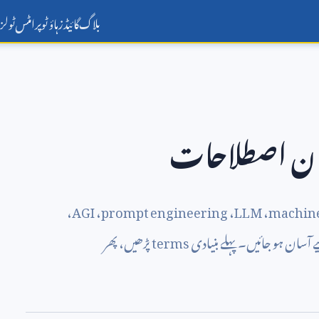
بلاگ
گائیڈز
ہاؤ ٹو
پرامٹس
ٹولز
ن اصطلاحات
،
AGI
،
prompt engineering
،
LLM
،
machine
آسان ہو جائیں۔ پہلے بنیادی
terms
پڑھیں، پھر