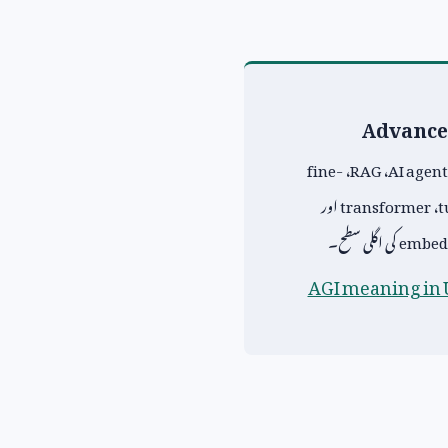
Advance
fine-
،
RAG
،
AI agent
t
،
transformer
اور
embed
کی اگلی سطح۔
AGI meaning in