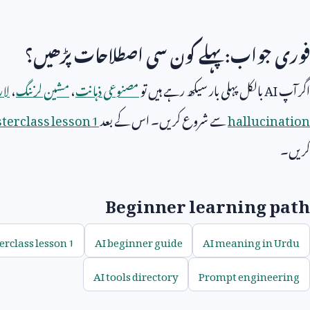
فوری جواب: پہلے کون سی اصطلاحات پڑھیں؟
اگر آپ
AI
بالکل پہلی بار سیکھ رہے ہیں تو
مصنوعی ذہانت
،
مشین لرننگ
،
لار
hallucination
سے شروع کریں۔ اس کے بعد
terclass lesson 1
کریں۔
Beginner learning path
rclass lesson 1
AI beginner guide
AI meaning in Urdu
AI tools directory
Prompt engineering