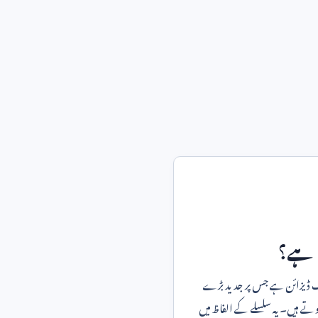
یا ہے؟
رک ڈیزائن ہے جس پر جدید بڑے
وتے ہیں۔ یہ سلسلے کے الفاظ میں