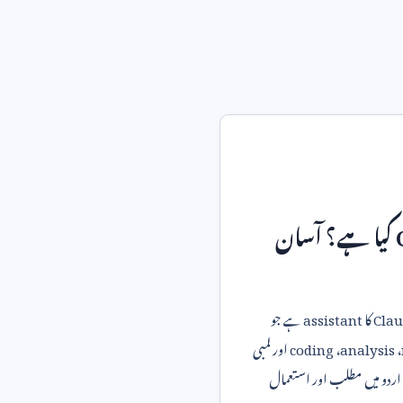
کیا ہے؟ آسان
Clau
کا
assistant
ہے جو
،
analysis
،
coding
اور لمبی
۔ اردو میں مطلب اور استعمال