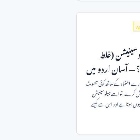
A
سینیشن (غلط
ے؟ — آسان اردو میں
رے اعتماد کے ساتھ کوئی جھوٹ
 پیش کرے، تو اسے ہیلوسینیشن
 کیوں ہوتا ہے اور اس سے کیسے