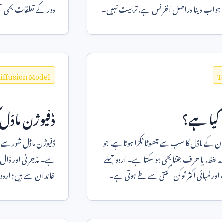
 جواب دینا دراصل انفرنس ہے، تربیت نہیں۔
دور کے تعلقات بھی سم
میں سیاق و سباق بہتر
iffusion Model
T
کیا ہے؟
ڈفیوژن ماڈل 
ن کے ماڈل کا سب سے چھوٹا ٹکڑا ہوتا ہے، جو
ڈفیوژن ماڈل شور سے تص
 لفظ، یا حرف جتنا بھی ہو سکتا ہے۔ اردو جملے
ہے۔ مڈجرنی اور ڈال
اور لمبائی اکثر ٹوکن گنتی سے طے ہوتی ہے۔
خاندان سے ہیں؛ اردو
ہیں۔