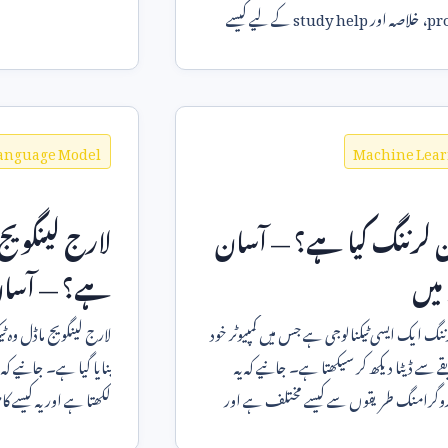
سمجھیں۔
pr
، خلاصہ اور
study help
کے لیے کیسے
Language Model
Machine Lea
 لرننگ کیا ہے؟ — آسان
لارج لینگویج
میں
ہے؟ — آسان 
نگ ایک ایسی ٹیکنالوجی ہے جس میں کمپیوٹر خود
لارج لینگویج ماڈل وہ 
ے سے ڈیٹا دیکھ کر سیکھتا ہے۔ جانیے کہ یہ
بنایا گیا ہے۔ جانیے کہ 
روگرامنگ طریقوں سے کیسے مختلف ہے اور
لکھتا ہے اور یہ کیسے 
ندگی میں اس کا کیا استعمال ہے۔