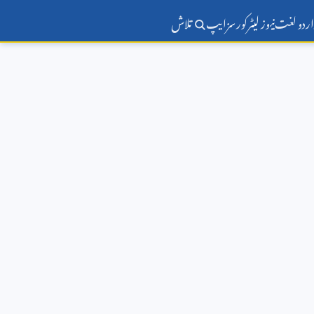
اردو لغت
نیوز لیٹر
کورسز
ایپ
تلاش