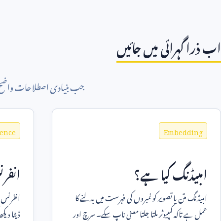
اب ذرا گہرائی میں جائیں
جب بنیادی اصطلاحات واضح ہو
rence
Embedding
امبیڈنگ کیا ہے؟
انفر
امبیڈنگ متن یا تصویر کو نمبروں کی فہرست میں بدلنے کا
انفرنس 
عمل ہے تاکہ کمپیوٹر ملتا جلتا معنی ناپ سکے۔ سرچ اور
ڈیٹا دیکھ