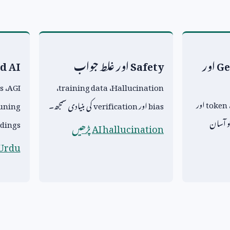
Ge
اور
Safety
اور غلط جواب
d AI
s
،
AGI
،
training data
،
Hallucination
token
اور
bias
اور
verification
کی بنیادی سمجھ۔
uning
و آسان
dings
AI hallucination
پڑھیں
 Urdu