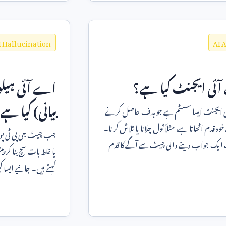
I Hallucination
AI 
ئی ایجنٹ کیا ہے؟
اے آئی ہیلو
بیانی) کیا ہ
ایجنٹ ایسا سسٹم ہے جو ہدف حاصل کرنے
د قدم اٹھاتا ہے، مثلاً ٹول چلانا یا تلاش کرنا۔
جب چیٹ جی پی ٹی پو
ایک جواب دینے والی چیٹ سے آگے کا قدم
یا غلط بات سچ بنا کر
کہتے ہیں۔ جانیے ایسا
بچیں۔