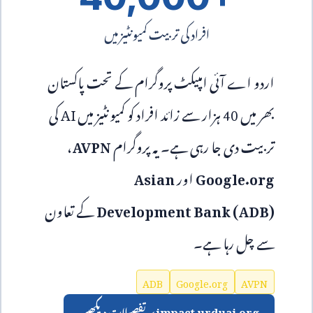
افراد کی تربیت کمیونٹیز میں
اردو اے آئی امپیکٹ پروگرام کے تحت پاکستان
بھر میں
40
ہزار سے زائد افراد کو کمیونٹیز میں
AI
کی
تربیت دی جا رہی ہے۔ یہ پروگرام
AVPN
،
Google.org
اور
Asian
Development Bank (ADB)
کے تعاون
سے چل رہا ہے۔
ADB
Google.org
AVPN
impact.urduai.org
پر تفصیلات دیکھیں