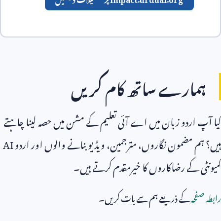
ہمارے ساتھ کام کریں
کیا آپ اردو زبان میں اے آئی تعلیم کے مشن میں حصہ لینا چاہتے
ہیں؟ ہم مضمون نگاروں، مترجمین، ویڈیو بنانے والوں اور اردو
AI
کمیونٹی کے رضاکاروں کا خیرمقدم کرتے ہیں۔
رابطہ صفحہ
کے ذریعے ہم سے بات کریں۔