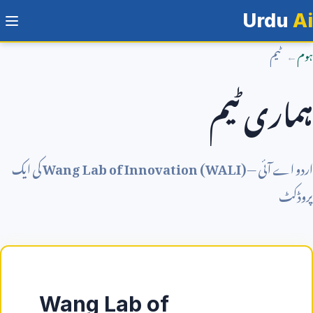
Urdu
Ai
ہوم
ٹیم
ہماری ٹیم
اردو اے آئی —
Wang Lab of Innovation (WALI)
کی ایک
پروڈکٹ
Wang Lab of