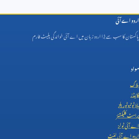
اردو اے آئی
پاکستان کا سب سے بڑا اردو زبان میں اے آئی خواندگی پلیٹ فارم
مواد
بلاگ
گائیڈز
ہاؤ ٹو ٹیوٹوریلز
پرامٹ کلیکشنز
اے آئی ٹولز
اردو اے آئی لغت