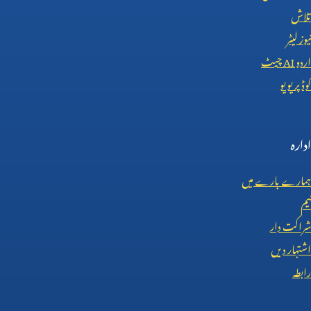
تلاش
نیوز لیٹر
اردو
AI
چیٹ
کوڈ پریویو
ادارہ
ہمارے بارے میں
ٹیم
شراکت دار
اشتہار دیں
رابطہ