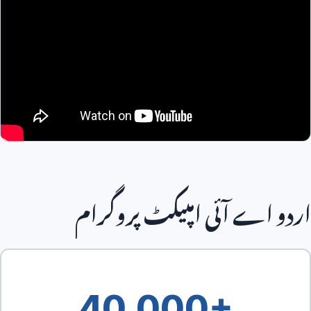
اردو اے آئی امپیکٹ پروگرام
40,000+