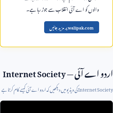
والوں کو اے آئی انقلاب سے جوڑ رہا ہے۔
walipak.com
پر مزید جانیں
اردو اے آئی —
Internet Society
Internet Society
کی ویڈیو میں دیکھیں کہ اردو اے آئی کیسے کام کرتا ہے