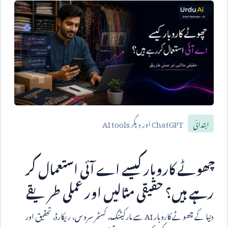
ChatGPT
اور دیگر
AI tools
ابتدائی
چھوٹے کاروبار کیسے اے آئی استعمال کر
رہے ہیں؟ حقیقی مثالیں اور عملی طریقے
دنیا کے چھوٹے کاروبار
AI
سے مارکیٹنگ، کسٹمر سروس، ریکارڈ، تحقیق اور