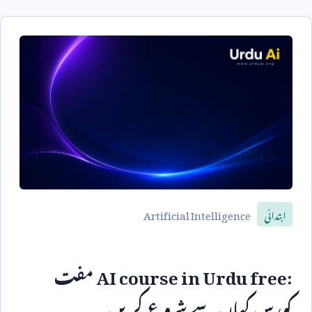
Artificial Intelligence
ابتدائی
AI course in Urdu free:
مفت
کورس کہاں سے شروع کریں