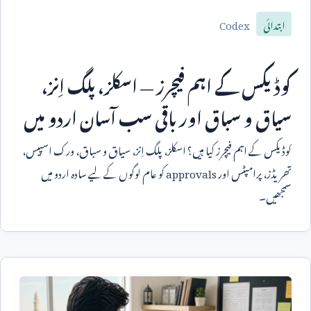
Codex
ابتدائی
کوڈیکس کے اہم فیچرز — اسکلز، پلگ اِنز،
سیاق و سباق اور باقی سب آسان اردو میں
کوڈیکس کے اہم فیچرز کیا ہیں؟ اسکلز، پلگ اِنز، سیاق و سباق، ورک اسپیس،
تھریڈز، پرامپٹس اور
approvals
کو عام لوگوں کے لیے سادہ اردو میں
سمجھیں۔