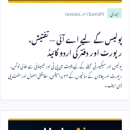
ChatGPT
اور
Gemini
ابتدائی
پولیس کے لیے اے آئی — تفتیش،
رپورٹ اور دفتر کی اردو گائیڈ
پولیس اور سیکیورٹی عملے کے لیے چیٹ جی پی ٹی اور جیمینائی سے خالی نوٹس،
رپورٹ اور چالان کے سانچوں کے ۲۴ پرامپٹس، حفاظتی اصول اور مفت پی
ڈی ایف۔