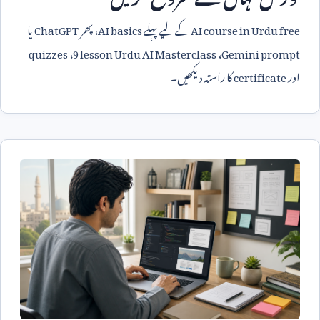
AI course in Urdu free
کے لیے پہلے
AI basics
، پھر
ChatGPT
یا
quizzes
،
9 lesson Urdu AI Masterclass
،
Gemini prompt
اور
certificate
کا راستہ دیکھیں۔