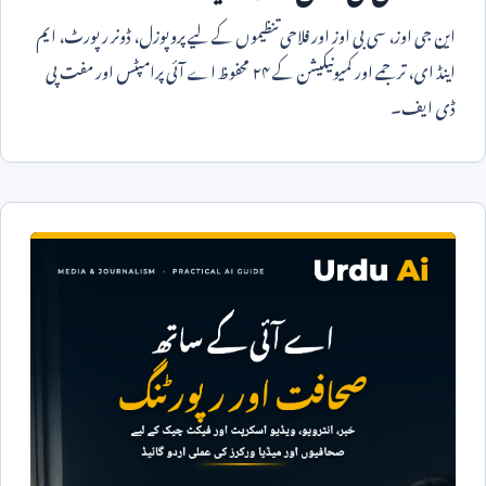
این جی اوز، سی بی اوز اور فلاحی تنظیموں کے لیے پروپوزل، ڈونر رپورٹ، ایم
اینڈ ای، ترجمے اور کمیونیکیشن کے ۲۴ محفوظ اے آئی پرامپٹس اور مفت پی
ڈی ایف۔