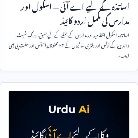
اساتذہ کے لیے اے آئی — اسکول اور
مدارس کی مکمل اردو گائیڈ
اساتذہ، اسکول انتظامیہ اور مدارس کے عملے کے لیے سبق، ورک شیٹ،
والدین کے نوٹس اور دفتری سانچوں کے ۲۴ محفوظ پرامپٹس اور مفت پی ڈی
ایف۔