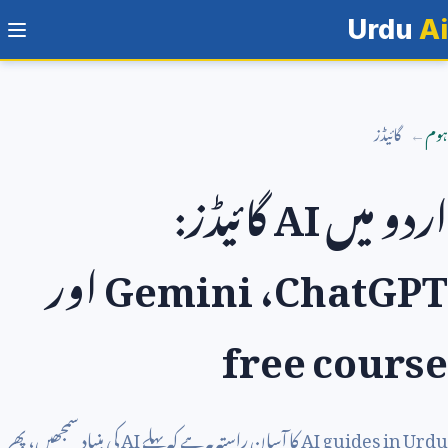
Urdu
Ai
ہوم
گائیڈز
اردو میں
AI
گائیڈز:
ChatGPT
،
Gemini
اور
free course
AI guides in Urdu
کا آسان راستہ یہ ہے کہ پہلے
AI
کی بنیاد سمجھیں، پھر