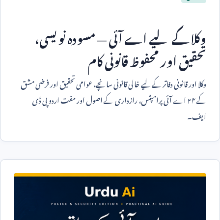
وکلا کے لیے اے آئی — مسودہ نویسی،
تحقیق اور محفوظ قانونی کام
وکلا اور قانونی دفاتر کے لیے خالی قانونی سانچے، عوامی تحقیق اور فرضی مشق
کے ۲۴ اے آئی پرامپٹس، رازداری کے اصول اور مفت اردو پی ڈی
ایف۔