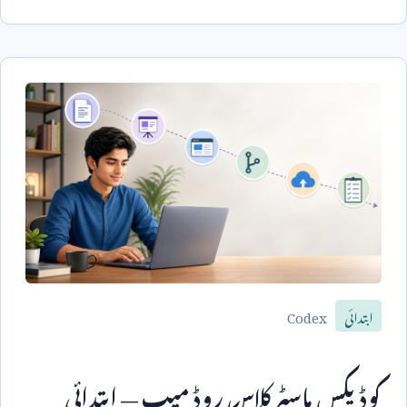
Codex
ابتدائی
کوڈیکس ماسٹر کلاس روڈ میپ — ابتدائی