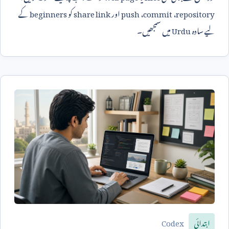
repository
،
commit
،
push
اور
share link
کو
beginners
کے
لیے سادہ
Urdu
میں سمجھیں۔
Codex
ابتدائی