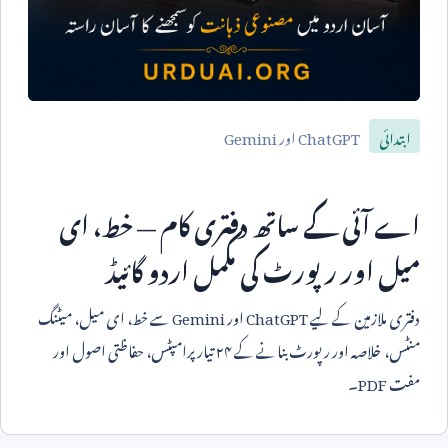
ChatGPT
اور
Gemini
ابتدائی
اے آئی کے ساتھ دفتری کام — خط، ای
میل اور رپورٹ کی مکمل اردو گائیڈ
دفتری ملازمین کے لیے
ChatGPT
اور
Gemini
سے خط، ای میل، میٹنگ
منٹس، خلاصہ اور رپورٹ بنانے کے ۲۴ تیار پرامپٹس، حفاظتی اصول اور
مفت
PDF
۔