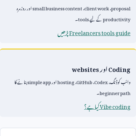
proposal
،
client work
،
small business content
اور روزمرہ
productivity
کے لیے
tools
۔
Freelancers tools guide
پڑھیں
Coding
اور
websites
وائب کوڈنگ،
Codex
،
GitHub
،
hosting
اور
simple app
بنانے کا
beginner path
۔
Vibe coding
کیا ہے؟