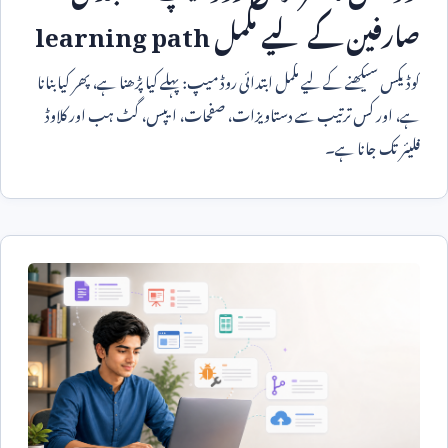
صارفین کے لیے مکمل
learning path
کوڈیکس سیکھنے کے لیے مکمل ابتدائی روڈ میپ: پہلے کیا پڑھنا ہے، پھر کیا بنانا
ہے، اور کس ترتیب سے دستاویزات، صفحات، ایپس، گٹ ہب اور کلاوڈ
فلیئر تک جانا ہے۔