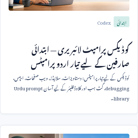
Codex
ابتدائی
کوڈیکس پرامپٹ لائبریری — ابتدائی
صارفین کے لیے تیار اردو پرامپٹس
کوڈیکس کے لیے تیار پرامپٹس: دستاویزات، سلائیڈز، ویب صفحات، ایپس،
debugging
، گٹ ہب اور کلاوڈ فلیئر کے لیے آسان
Urdu prompt
library
۔