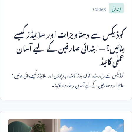
Codex
ابتدائی
کوڈیکس سے دستاویزات اور سلائیڈز کیسے
بنائیں؟ — ابتدائی صارفین کے لیے آسان
عملی گائیڈ
کوڈیکس سے رپورٹ، خاکہ، ہینڈ آؤٹ، پروپوزل اور سلائیڈز کیسے بنائی جائیں؟
عام اردو صارفین کے لیے آسان مرحلہ وار گائیڈ۔