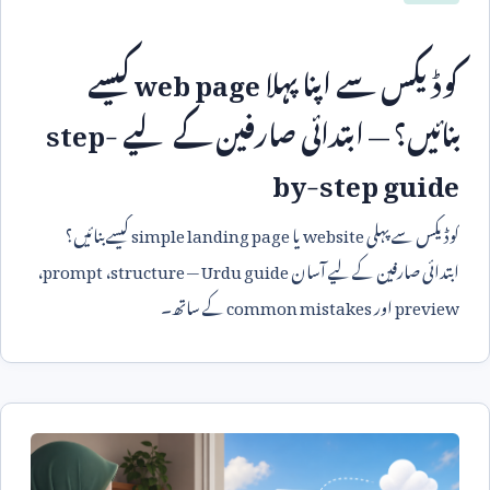
کوڈیکس سے اپنا پہلا
web page
کیسے
بنائیں؟ — ابتدائی صارفین کے لیے
step-
by-step guide
کوڈیکس سے پہلی
website
یا
simple landing page
کیسے بنائیں؟
ابتدائی صارفین کے لیے آسان
Urdu guide
—
structure
،
prompt
،
preview
اور
common mistakes
کے ساتھ۔