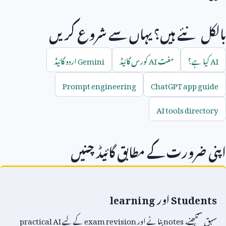
بالکل نئے ہیں؟ یہاں سے شروع کریں
AI
کیا ہے؟
مفت
AI
کورس گائیڈ
Gemini
اردو گائیڈ
Prompt engineering
ChatGPT app guide
AI tools directory
اپنی ضرورت کے مطابق گائیڈ چنیں
Students
اور
learning
سبق سمجھنے،
notes
بنانے اور
exam revision
کے لیے
practical AI