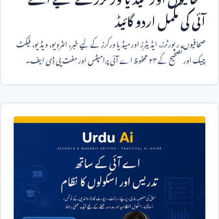
آئی کی مکمل اردو گائیڈ
صحافیوں، رپورٹرز، ایڈیٹرز اور میڈیا ورکرز کے لیے خبر، انٹرویو، ویڈیو، فیکٹ
چیک اور تصحیح کے ۲۴ محفوظ اے آئی پرامپٹس اور مفت پی ڈی ایف۔