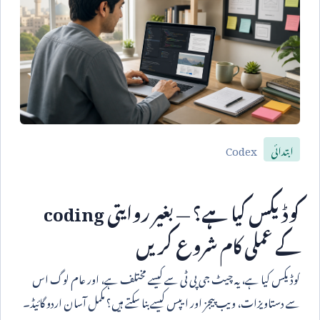
Codex
ابتدائی
کوڈیکس کیا ہے؟ — بغیر روایتی
coding
کے عملی کام شروع کریں
کوڈیکس کیا ہے، یہ چیٹ جی پی ٹی سے کیسے مختلف ہے، اور عام لوگ اس
سے دستاویزات، ویب پیجز اور ایپس کیسے بنا سکتے ہیں؟ مکمل آسان اردو گائیڈ۔