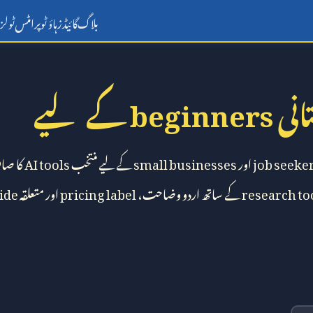
بلاگ
گائیڈز
ہاؤ ٹو
پرامٹس
ٹولز
انی
beginners
کے لیے
job seeke
اور
small businesses
کے لیے منتخب
AI tools
کا صا
research to
کے ساتھ اردو وضاحت،
pricing label
اور متعلقہ
ide