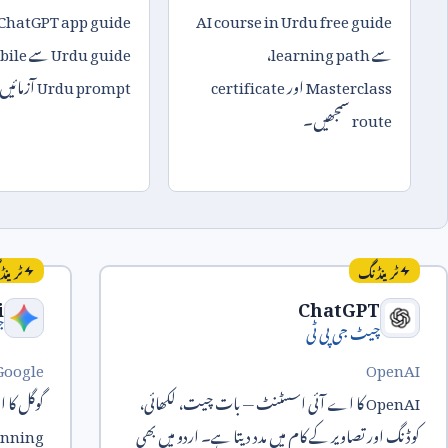
ChatGPT app guide
AI course in Urdu free guide
سے
learning path
،
Urdu guide
سے
bile
Masterclass
اور
certificate
Urdu prompt
آزمائیں
route
سمجھیں۔
ٹرینڈنگ
ٹرین
i
ChatGPT
چیٹ جی پی ٹی
ج
Google
OpenAI
OpenAI
کا اے آئی اسسٹنٹ — بات چیت، لکھائی،
گوگل کا 
کوڈنگ اور تصاویر کے کام میں مدد دیتا ہے۔ اردو میں بھی
anning