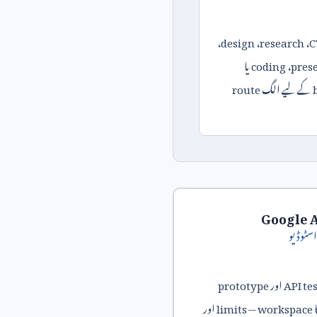
،
design
،
research
،
C
pres
،
coding
یا
کے لیے الگ
route
Google A
سٹوڈیو
API te
اور
prototype
workspace
—
limits
اور