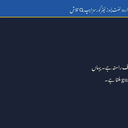
اردو لغت
نیوز لیٹر
کورسز
ایپ
تلاش
ف راستہ ہے۔ یہاں
gu
ملتا ہے۔