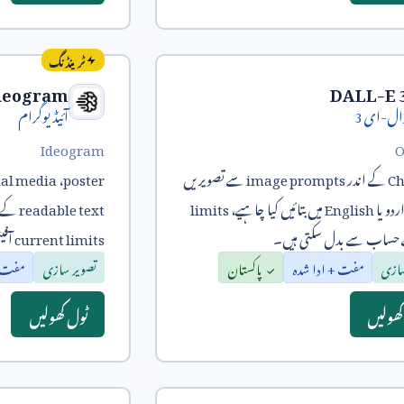
ٹرینڈنگ
deogram
DALL-E 
ال-ای
3
آئیڈیوگرام
Ideogram
O
Ch
کے اندر
image prompts
سے تصویریں
poster
،
ial media
ردو یا
English
میں بتائیں کیا چاہیے،
limits
readable text
کے ل
 حساب سے بدل سکتی ہیں۔
current limits
آفی
سازی
مفت + ادا شدہ
پاکستان
تصویر سازی
مفت +
کھولیں
ٹول کھولیں