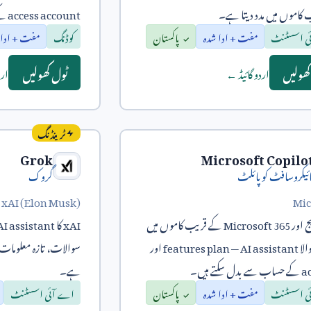
کاموں میں مدد دیتا ہے۔
access account
کے
ی اسسٹنٹ
مفت + ادا شدہ
پاکستان
کوڈنگ
مفت + ادا 
کھولیں
ٹول کھولیں
اردو گائیڈ ←
ارد
ٹرینڈنگ
Grok
Microsoft Copilo
ائیکروسافٹ کوپائلٹ
گروک
xAI (Elon Musk)
Mic
ج اور
Microsoft 365
کے قریب کاموں میں
xAI
کا
AI assistant
الا
AI assistant
—
features plan
اور
سوالات، تازہ معلومات 
a
کے حساب سے بدل سکتے ہیں۔
ہے۔
ی اسسٹنٹ
مفت + ادا شدہ
پاکستان
اے آئی اسسٹنٹ