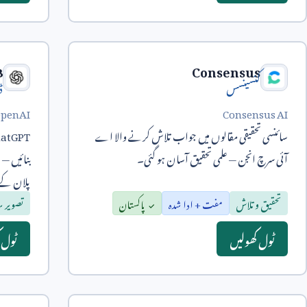
3
Consensus
کنسینسس
ڈ
penAI
Consensus AI
سائنسی تحقیقی مقالوں میں جواب تلاش کرنے والا اے
atGPT
آئی سرچ انجن — علمی تحقیق آسان ہو گئی۔
بنائیں — ا
پلان کے
تحقیق و تلاش
مفت + ادا شدہ
پاکستان
تصویر 
ٹول کھولیں
ٹول 