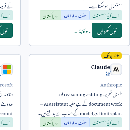
استعمال ہو سکتا ہے۔
کے قریب 
اے آئی اسسٹنٹ
مفت + ادا شدہ
پاکستان
اے آئ
ٹول کھولیں
ٹول 
اردو گائیڈ ←
ٹرینڈنگ
t
Claude
کلاڈ
م
rosoft
Anthropic
طویل تحریر،
editing
،
reasoning
اور
ونڈوز، ای
document work
کے لیے مفید
AI assistant
—
مدد دینے و
limits plan
اور
model
کے حساب سے بدلتے ہیں۔
ccount
اے آئی اسسٹنٹ
مفت + ادا شدہ
پاکستان
اے آئ