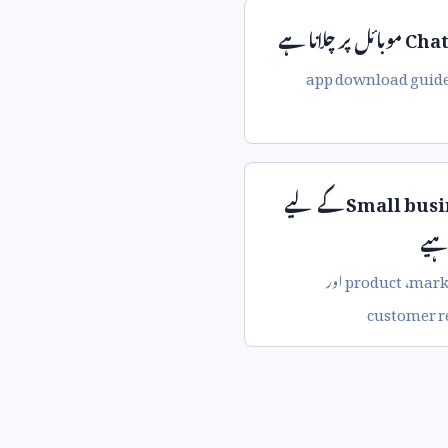
Cha
موبائل پر چلانا ہے
app download guid
Small busi
کے لیے
ہیے
mark
،
product
اور
customer r