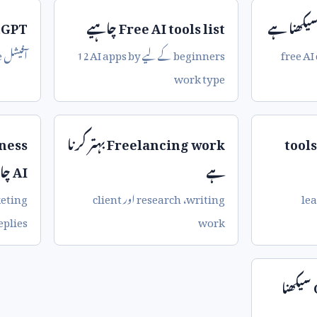
یکھنا ہے
Free AI tools list
چاہیے
tGPT
free AI
beginners
کے لیے
12 AI apps by
آفیشل
e
work type
tools
Freelancing work
بہتر کرنا
ness
ہے
AI
چا
le
writing
،
research
اور
client
eting
eplies
work
سیکھنا