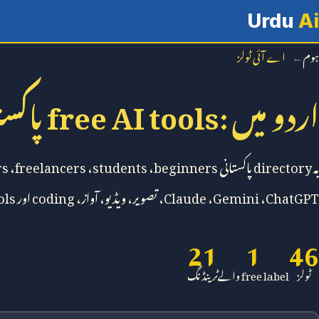
Urdu
Ai
ہوم
اے آئی ٹولز
اردو میں
free AI tools:
پاکست
یہ
directory
پاکستانی
beginners
،
students
،
freelancers
،
rs
ChatGPT
،
Gemini
،
Claude
، تصویر، ویڈیو، آواز،
coding
اور
ols
21
1
46
ٹولز
free label
والے
ٹرینڈنگ