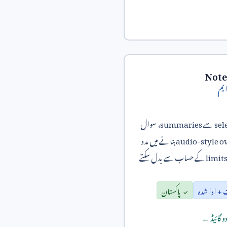
Not
یم
sel
سے
summaries
، سوال
audio-style o
بنانے میں مدد
limit
کے حساب سے بدل سکتے
+ ادا شدہ
پاکستان
و گائیڈ ←