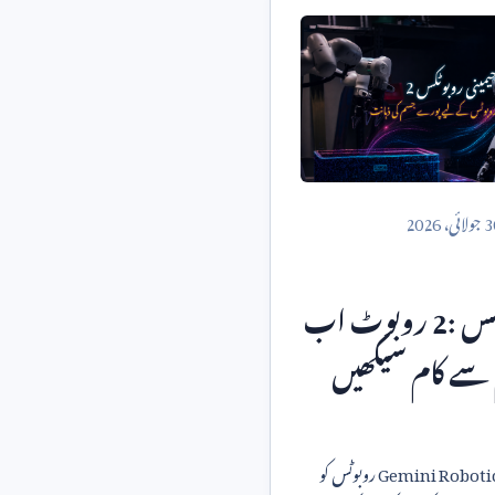
3
جولائی،
2026
ٹکس
2:
روبوٹ اب
ے کام سیکھیں
Gemini Robotic
روبوٹس کو