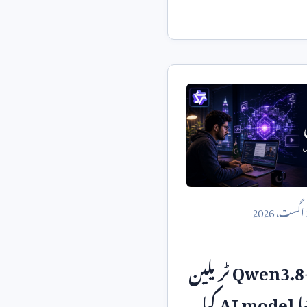
اگست،
2026
Qwen3.8
ٹریلین
یا
AI model
کیا