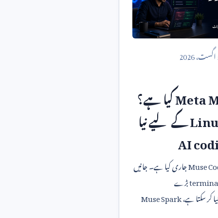
اگست،
2026
Meta M
کیا ہے؟
Lin
کے لیے نیا
AI cod
Muse Co
جاری کیا ہے۔ جانیں
termina
بڑے
یا کر سکتا ہے،
Muse Spark
اور کن باتوں سے محتاط رہنا