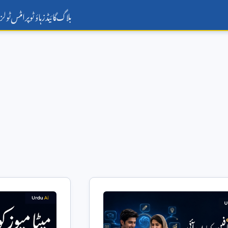
بلاگ
گائیڈز
ہاؤ ٹو
پرامٹس
ٹولز