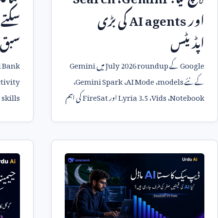
اور
AI agents
کی بڑی
سکتے 
اپڈیٹس
سبق
Google
کے
July 2026 roundup
میں
Gemini
 Bank
کے نئے
models
،
AI Mode
،
Gemini Spark
،
tivity
Notebook
،
Vids
،
Lyria 3.5
اور
FireSat
کی اہم
skills
س
تفصیل۔
Adapt