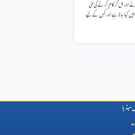
ڑنے اور مل کر کام کرنے کی نئی
یں کیا بدلا ہے اور کس کے لیے
میڈیا
ک
ب