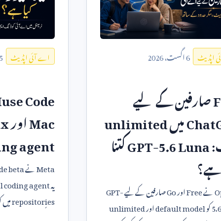
5
6
اگست،
2026
اے آئی اپڈیٹ
ی اپڈیٹ
use Code
F
صارفین کے لیے
Mac
اور
ux
Chat
میں
unlimited
ing agent
:
GPT-5.6 Luna
کتنا
 ہے؟
Meta
نے
de beta
یہ
l coding agent
O
نے
Free
اور
Go
صارفین کے لیے
GPT-
repositories
میں ک
5.
کو
default model
اور
unlimited
1.2
کیسے کام کرتا ہے 