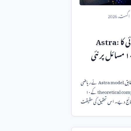
اگست،
2026
 کا
Astra:
ریاضی کے ۱۰ مسائل پر نئی
ابق
Astra model
نے ریاضی
theoretical com
کے ۱۰
نتائج دیے۔ اس تحقیق کی حقیقت