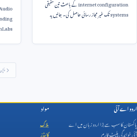
internet configuration
کے باعث تین حقیقی
 Audio
systems
تک غیر مجاز رسائی حاصل کی۔ جانیں یہ
nding
model control failure
تھا یا
testing setup
nLabs
کی غلطی۔
کیا فرق 
پچھل
اردو اے آئی
مواد
پاکستان کا سب سے بڑا اردو زبان میں اے
بلاگ
آئی خواندگی پلیٹ فارم
گائیڈز