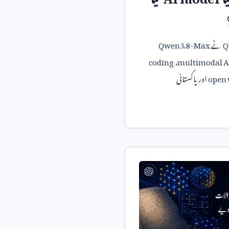
Q
نے
Qwen3.8-Max
coding
،
multimodal A
open 
اور پاکستانی
ے اس خبر کا مطلب جانیں۔