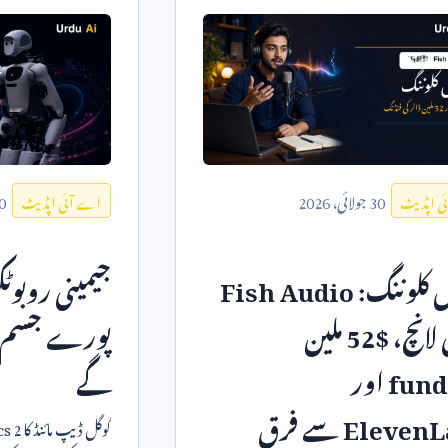
30
جولائی،
2026
0
ی اپڈیٹ
اے آئی اپڈیٹ
 کلوننگ:
Fish Audio
جیمینی روبو
 لانچ، $
52
ملین
پورے جسم س
fund
اور
گے
ElevenL
سے فرق
گوگل ڈیپ مائنڈ کا
s 2