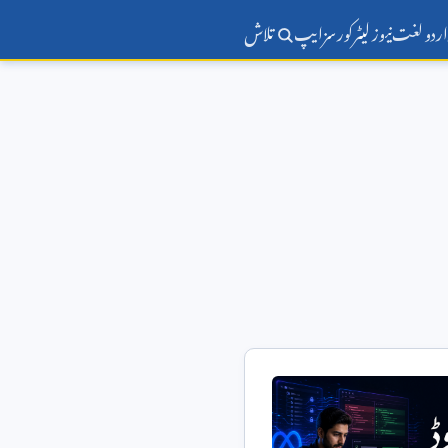
اردو لغت
نیوز لیٹر
کورسز
ایپ
تلاش