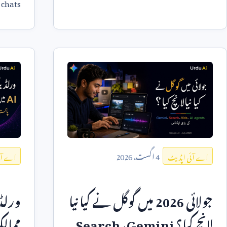
 chats
limits
کریں۔
4
اگست،
2026
اے آئی اپڈیٹ
اے آئ
جولائی
2026
میں گوگل نے کیا نیا
ورلڈ 
لانچ کیا؟
Gemini
،
Search
ممال