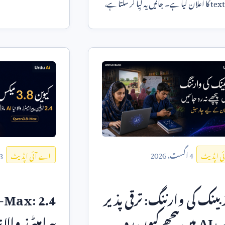
text
کا اعلان کیا ہے۔ جانیں یہ کیا کر سکتا ہے،
چاہیے۔
کیا ہیں اور اسے روزمرہ کاموں میں کیسے استعمال
4
اگست،
2026
3
ی اپڈیٹ
اے آئی اپڈیٹ
بینک کی وارننگ: ترقی پذیر
-Max: 2.4
ک
AI
میں پیچھے کیوں رہ
پیرامیٹرز والا ن