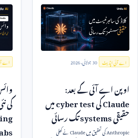
30
جولائی،
2026
اے آئ
اے آئی اپڈیٹ
وائس
اوپن اے آئی کے بعد:
کی نئی
Claude
کی
cyber test
میں
ing
حقیقی
systems
تک رسائی
abs
Anthropic
کی تحقیق میں
Claude
نے کھلی