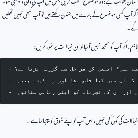
آسان جواب ہے: وہ موضوع منتخب کریں جس میں آپ کی ذاتی دلچسپی ہو۔
اگر آپ کسی موضوع کے بارے میں جنون رکھتے ہیں تو آپ کبھی نہیں تھکیں
گے۔
تاہم، اگر آپ کو سمجھ نہیں آ رہا تو ان خیالات پر غور کریں:
تے ہیں؟ انہیں کن مراحل سے گزرنا پڑتا ہے؟
 کہ ان میں کیا خاص تھا اور وہ کیسے بنیں۔
یں اور ان کے تجربات کو اپنی زبانی سنائیں۔
خیالات کی کوئی کمی نہیں، بس آپ کو اپنے شوق کو پہچاننا ہے۔