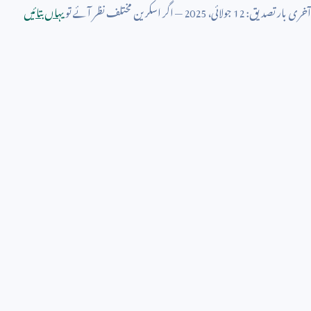
آخری بار تصدیق:
12
جولائی،
2025
— اگر اسکرین مختلف نظر آئے تو
یہاں بتائیں