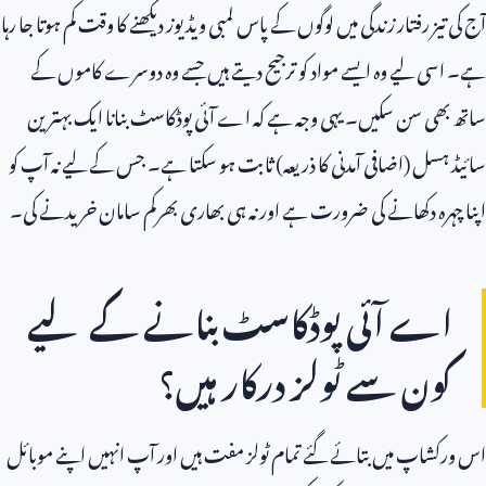
آج کی تیز رفتار زندگی میں لوگوں کے پاس لمبی ویڈیوز دیکھنے کا وقت کم ہوتا جا رہا
ہے۔ اسی لیے وہ ایسے مواد کو ترجیح دیتے ہیں جسے وہ دوسرے کاموں کے
ساتھ بھی سن سکیں۔ یہی وجہ ہے کہ اے آئی پوڈکاسٹ بنانا ایک بہترین
سائیڈ ہسل (اضافی آمدنی کا ذریعہ) ثابت ہو سکتا ہے۔ جس کے لیے نہ آپ کو
اپنا چہرہ دکھانے کی ضرورت ہے اور نہ ہی بھاری بھرکم سامان خریدنے کی۔
اے آئی پوڈکاسٹ بنانے کے لیے
کون سے ٹولز درکار ہیں؟
اس ورکشاپ میں بتائے گئے تمام ٹولز مفت ہیں اور آپ انہیں اپنے موبائل