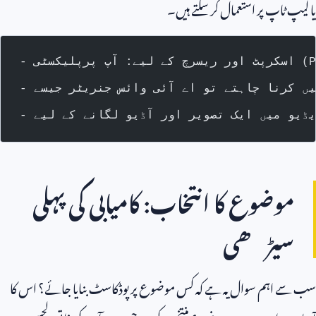
یا لیپ ٹاپ پر استعمال کر سکتے ہیں۔
موضوع کا انتخاب: کامیابی کی پہلی
سیڑھی
سب سے اہم سوال یہ ہے کہ کس موضوع پر پوڈکاسٹ بنایا جائے؟ اس کا