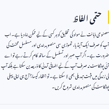
حتمی الفاظ
مصنوعی ذہانت نے مواد کی تخلیق کو ہر کسی کے لیے ممکن بنا دیا ہے۔ اب
آپ کو صرف ایک آئیڈیا، تھوڑی سی منصوبہ بندی اور مسلسل محنت کی
ضرورت ہے۔ اگر آپ صبر اور تسلسل کے ساتھ کام کرتے رہے تو اے
آئی پوڈکاسٹ نہ صرف آپ کے لیے اضافی آمدنی کا ذریعہ بن سکتا ہے بلکہ آپ
کی زندگی میں مثبت تبدیلی بھی لا سکتا ہے۔ تو انتظار کیسا؟ آج ہی اپنی پہلی
پوڈکاسٹ کی منصوبہ بندی شروع کریں۔