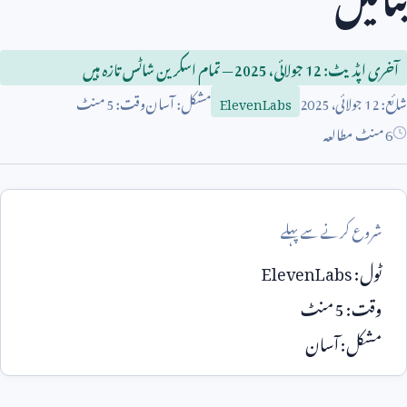
آخری اپڈیٹ:
12
جولائی،
2025
— تمام اسکرین شاٹس تازہ ہیں
شائع:
12
جولائی،
2025
مشکل: آسان
وقت:
5
منٹ
ElevenLabs
6 منٹ مطالعہ
شروع کرنے سے پہلے
ٹول:
ElevenLabs
وقت:
5
منٹ
مشکل: آسان