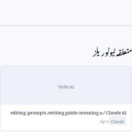
متعلقہ ٹیوٹوریلز
Urdu Ai
Claude AI
اردو
writing guide: meaning
،
prompts
،
editing
درمیانہ
Claude