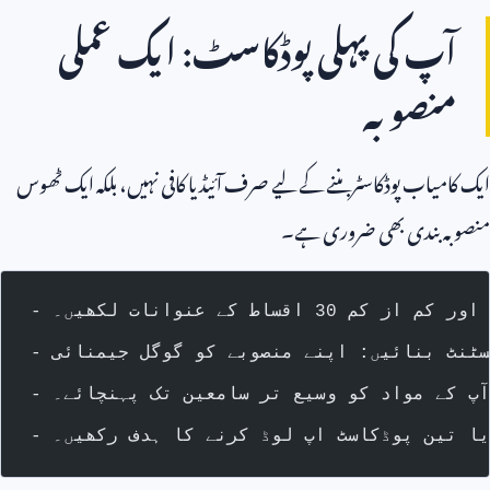
آپ کی پہلی پوڈکاسٹ: ایک عملی
منصوبہ
ایک کامیاب پوڈکاسٹر بننے کے لیے صرف آئیڈیا کافی نہیں، بلکہ ایک ٹھوس
منصوبہ بندی بھی ضروری ہے۔
کے عنوانات لکھیں۔
آپ کے مواد کو وسیع تر سامعین تک پہنچائے۔
یا تین پوڈکاسٹ اپ لوڈ کرنے کا ہدف رکھیں۔