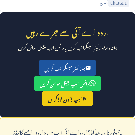
آسان
ChatGPT
اردو اے آئی سے جڑے رہیں
ہفتہ وار نیوز لیٹر سبسکرائب کریں یا واٹس ایپ چینل جوائن کریں
نیوز لیٹر سبسکرائب کریں
واٹس ایپ چینل جوائن کریں
ایپ ڈاؤن لوڈ کریں
يہ ٹيوٹوريل پسند آيا؟ اردو اے آئی ايپ ميں ہزاروں ايسے گائيڈز