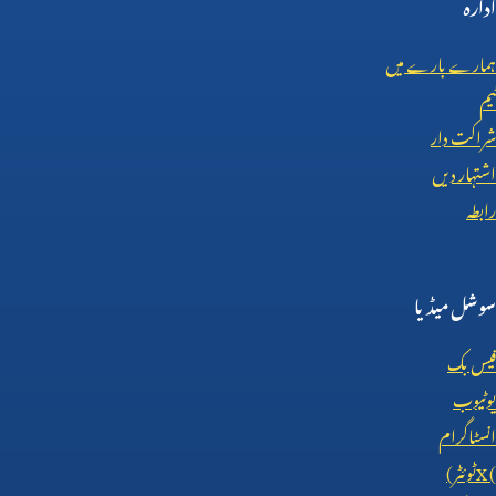
ادارہ
ہمارے بارے میں
ٹیم
شراکت دار
اشتہار دیں
رابطہ
سوشل میڈیا
فیس بک
یوٹیوب
انسٹاگرام
X (
ٹوئٹر)