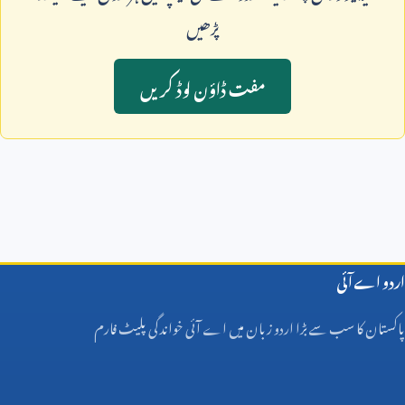
پڑھيں
مفت ڈاؤن لوڈ کريں
اردو اے آئی
پاکستان کا سب سے بڑا اردو زبان میں اے آئی خواندگی پلیٹ فارم