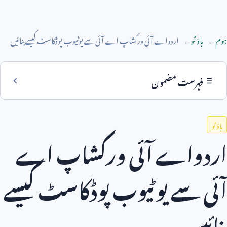
ہوم
ہاؤ ٹو
اردواے آئی ورکشاپ اے آئی سے یوٹیوب پوڈکاسٹ کیسے بنائیں
فہرست مضمون
ہاؤ ٹو
اردواے آئی ورکشاپ اے
آئی سے یوٹیوب پوڈکاسٹ کیسے
بنائیں