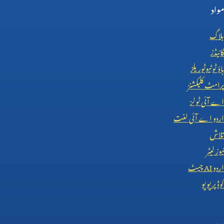
مواد
بلاگ
گائیڈز
ہاؤ ٹو ٹیوٹوریلز
پرامٹ کلیکشنز
اے آئی ٹولز
اردو اے آئی لغت
تلاش
نیوز لیٹر
اردو
AI
چیٹ
کوڈ پریویو