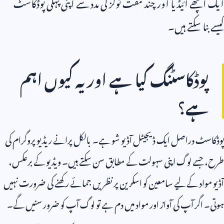
ایک اچھے آئیڈیا اور چند مفت ٹولز کی مدد سے اپنی پہلی پوڈکاسٹ
کیسے بنا سکتے ہیں۔
پوڈکاسٹنگ کیا ہے اور یہ کیوں اہم
ہے؟
پوڈکاسٹ دراصل ایک ڈیجیٹل آڈیو شو ہے۔ بالکل پرانے ریڈیو پروگرام کی
طرح، جسے لوگ اپنی سہولت کے مطابق سن سکتے ہیں۔ ویڈیو کے برعکس،
آڈیو مواد کے لیے سامعین کو اسکرین پر نظریں جمائے رکھنے کی ضرورت نہیں
ہوتی۔ اگر آپ کی آواز اور مواد میں دم ہے تو لوگ آپ کو ضرور سنیں گے۔