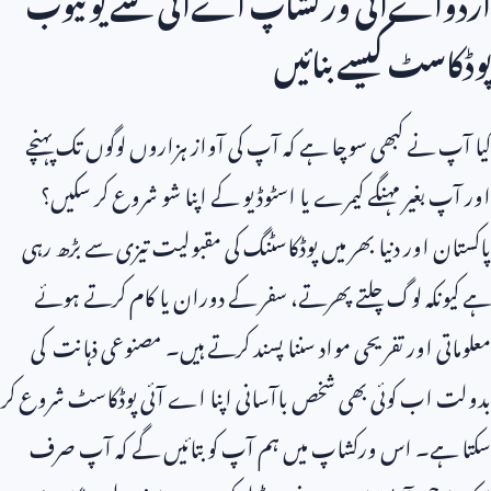
اردواےآئی ورکشاپ اےآئی سے یوٹیوب
پوڈکاسٹ کیسے بنائیں
کیا آپ نے کبھی سوچا ہے کہ آپ کی آواز ہزاروں لوگوں تک پہنچے
اور آپ بغیر مہنگے کیمرے یا اسٹوڈیو کے اپنا شو شروع کر سکیں؟
پاکستان اور دنیا بھر میں پوڈکاسٹنگ کی مقبولیت تیزی سے بڑھ رہی
ہے کیونکہ لوگ چلتے پھرتے، سفر کے دوران یا کام کرتے ہوئے
معلوماتی اور تفریحی مواد سننا پسند کرتے ہیں۔ مصنوعی ذہانت کی
بدولت اب کوئی بھی شخص باآسانی اپنا اے آئی پوڈکاسٹ شروع کر
سکتا ہے۔ اس ورکشاپ میں ہم آپ کو بتائیں گے کہ آپ صرف