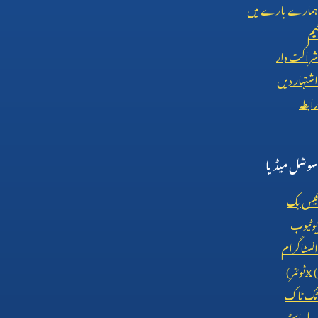
ہمارے بارے میں
ٹیم
شراکت دار
اشتہار دیں
رابطہ
سوشل میڈیا
فیس بک
یوٹیوب
انسٹاگرام
X (
ٹوئٹر)
ٹک ٹاک
پلے اسٹور