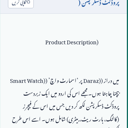
پروڈکٹ ڈسکرپشن (
کاپی کریں
Product Description)
میں دراز (
Daraz)
 پر ‘اسمارٹ واچ’ (
Smart Watch)
بیچنا چاہتا ہوں۔ مجھے اس کی اردو میں ایک زبردست 
پروڈکٹ ڈسکرپشن لکھ کر دیں جس میں اس کے فیچرز 
(کالنگ، ہارٹ ریٹ، بیٹری) شامل ہوں۔ اسے اس طرح 