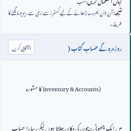
کہاں استعمال کریں:
سب
نتیجہ:
آن لائن بھروسہ بڑھانے کے لیے کسٹمرز سے نرمی سے ریویو مانگنے کا
طریقہ۔
روزمرہ کے حساب کتاب (
کاپی کریں
Inventory & Accounts)
میں ایک چھوٹی پرچون کی دکان چلاتا ہوں لیکن سارا حساب 