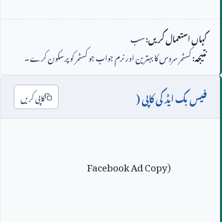
کہاں استعمال کریں:
سب
نتیجہ:
کسٹمر سروس کا بہترین اور نرم جواب جو کسٹمر کو پرسکون کرے۔
فیس بک ایڈ کی کاپی (
کاپی کریں
Facebook Ad Copy)