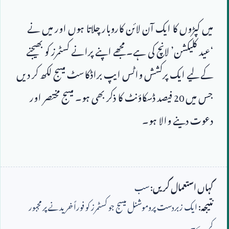
میں کپڑوں کا ایک آن لائن کاروبار چلاتا ہوں اور میں نے 
‘عید کلیکشن’ لانچ کی ہے۔ مجھے اپنے پرانے کسٹمرز کو بھیجنے 
کے لیے ایک پرکشش واٹس ایپ براڈکاسٹ میسج لکھ کر دیں 
جس میں 
20
 فیصد ڈسکاؤنٹ کا ذکر بھی ہو۔ میسج مختصر اور 
کہاں استعمال کریں:
سب
نتیجہ:
ایک زبردست پروموشنل میسج جو کسٹمرز کو فوراً خریدنے پر مجبور
کرے۔