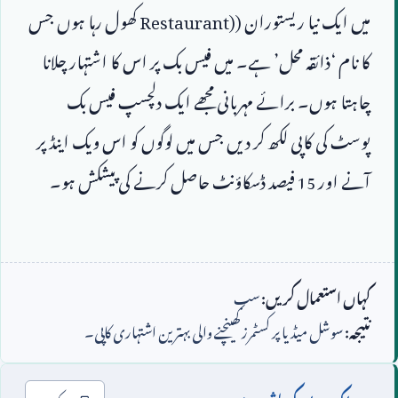
میں ایک نیا ریستوران (
Restaurant)
 کھول رہا ہوں جس 
کا نام ‘ذائقہ محل’ ہے۔ میں فیس بک پر اس کا اشتہار چلانا 
چاہتا ہوں۔ برائے مہربانی مجھے ایک دلچسپ فیس بک 
پوسٹ کی کاپی لکھ کر دیں جس میں لوگوں کو اس ویک اینڈ پر 
آنے اور 
15
کہاں استعمال کریں:
سب
نتیجہ:
سوشل میڈیا پر کسٹمرز کھینچنے والی بہترین اشتہاری کاپی۔