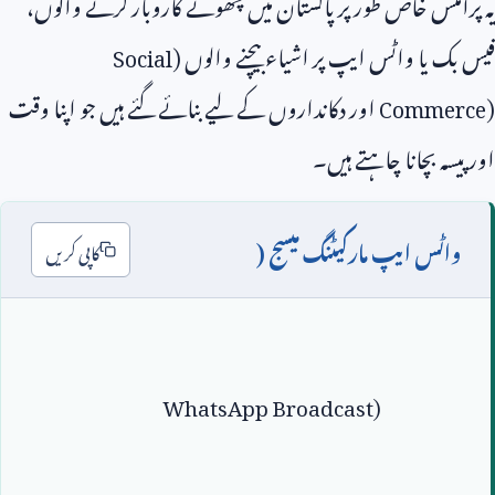
یہ پرامٹس خاص طور پر پاکستان میں چھوٹے کاروبار کرنے والوں،
فیس بک یا واٹس ایپ پر اشیاء بیچنے والوں (
Social
Commerce)
اور دکانداروں کے لیے بنائے گئے ہیں جو اپنا وقت
اور پیسہ بچانا چاہتے ہیں۔
واٹس ایپ مارکیٹنگ میسج (
کاپی کریں
WhatsApp Broadcast)