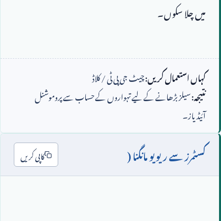
کہاں استعمال کریں:
چیٹ جی پی ٹی / کلاڈ
نتیجہ:
سیلز بڑھانے کے لیے تہواروں کے حساب سے پروموشنل
آئیڈیاز۔
کسٹمرز سے ریویو مانگنا (
کاپی کریں