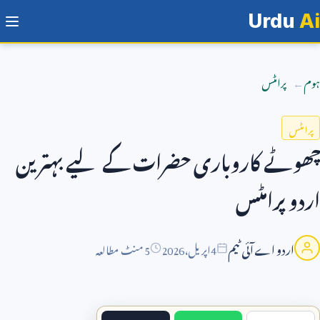
Urdu
Ai
ہوم
پرامٹس
پرامٹس
چھوٹے کاروباری حضرات کے لیے بہترین
اردو پرامٹس
اردو اے آئی ٹیم
4
اپریل،
2026
5 منٹ مطالعہ