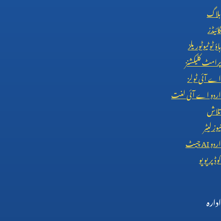
بلاگ
گائیڈز
ہاؤ ٹو ٹیوٹوریلز
پرامٹ کلیکشنز
اے آئی ٹولز
اردو اے آئی لغت
تلاش
نیوز لیٹر
اردو
AI
چیٹ
کوڈ پریویو
ادارہ