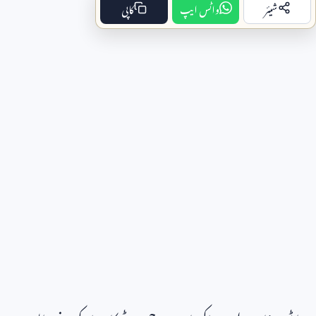
شیئر
واٹس ایپ
کاپی