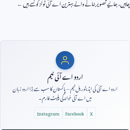
چاہیں، جانیے تصویر بنانے والے بہترین اے آئی ٹولز کونسے ہیں ←
اردو اے آئی ٹیم
اردو اے آئی کی ایڈیٹوریل ٹیم — پاکستان کا سب سے بڑا اردو زبان
میں اے آئی خواندگی پلیٹ فارم۔
Instagram
Facebook
X