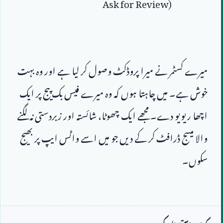
Ask for Review)
میرے کسٹمر نے میرا پروڈکٹ وصول کر لیا ہے اور وہ بہت 
خوش ہے۔ میں چاہتا ہوں کہ وہ میرے فیس بک پیج پر ایک 
اچھا ریویو دے۔ مجھے ایک چھوٹا، شائستہ اور زبردستی نہ لگنے 
والا میسج ڈرافٹ کر کے دیں جو میں اسے واٹس ایپ پر بھیج 