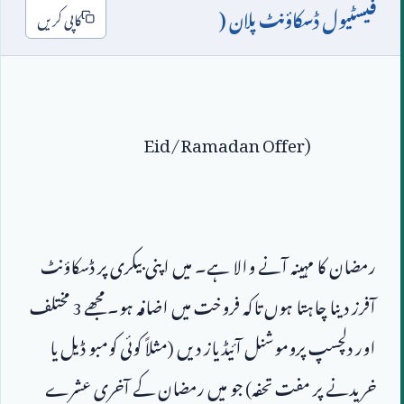
فیسٹیول ڈسکاؤنٹ پلان (
کاپی کریں
Eid/Ramadan Offer)
رمضان کا مہینہ آنے والا ہے۔ میں اپنی بیکری پر ڈسکاؤنٹ 
آفرز دینا چاہتا ہوں تاکہ فروخت میں اضافہ ہو۔ مجھے 
3
 مختلف 
اور دلچسپ پروموشنل آئیڈیاز دیں (مثلاً کوئی کومبو ڈیل یا 
خریدنے پر مفت تحفہ) جو میں رمضان کے آخری عشرے 