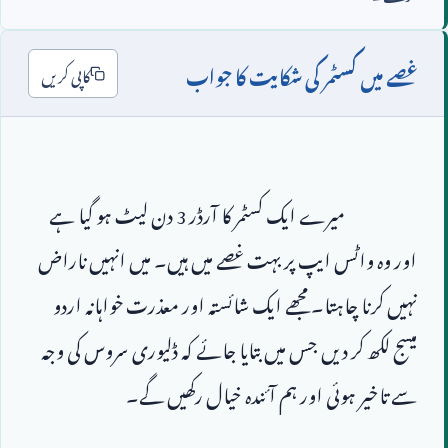
غصے میں کسٹمر کی شکایت کا جواب
کاپی کریں
                        میرے ایک کسٹمر کا آرڈر 
3
 دن لیٹ ہو گیا ہے 
اور وہ واٹس ایپ پر بہت غصے میں ہیں۔ میں انہیں ناراض 
نہیں کرنا چاہتا۔ مجھے ایک شائستہ اور معذرت خواہانہ اردو 
میسج لکھ کر دیں جس میں بتایا جائے کہ ڈلیوری سروس کی وجہ 