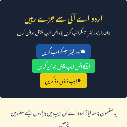
اردو اے آئی سے جڑے رہیں
ہفتہ وار نیوز لیٹر سبسکرائب کریں یا واٹس ایپ چینل جوائن کریں
نیوز لیٹر سبسکرائب کریں
واٹس ایپ چینل جوائن کریں
ایپ ڈاؤن لوڈ کریں
يہ مضمون پسند آيا؟ اردو اے آئی ايپ ميں ہزاروں ايسے مضامين
پڑھيں