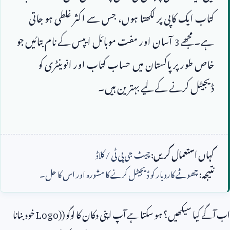
کتاب ایک کاپی پر لکھتا ہوں، جس سے اکثر غلطی ہو جاتی 
ہے۔ مجھے 
3
 آسان اور مفت موبائل ایپس کے نام بتائیں جو 
خاص طور پر پاکستان میں حساب کتاب اور انوینٹری کو 
کہاں استعمال کریں:
چیٹ جی پی ٹی / کلاڈ
نتیجہ:
چھوٹے کاروبار کو ڈیجیٹل کرنے کا مشورہ اور اس کا حل۔
اب آگے کیا سیکھیں؟ ہو سکتا ہے آپ اپنی دکان کا لوگو (
Logo)
خود بنانا