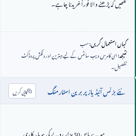
کہاں استعمال کریں:
سب
نتیجہ:
ای کامرس ویب سائٹس کے لیے بہترین اور دلکش پروڈکٹ
تفصیل۔
نئے بزنس آئیڈیاز پر برین اسٹارمنگ
کاپی کریں
                        میرے پاس 
50
 ہزار روپے کی سرمایہ کاری 