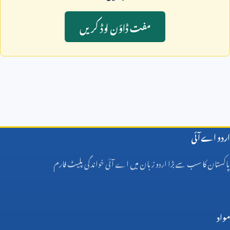
مفت ڈاؤن لوڈ کريں
اردو اے آئی
پاکستان کا سب سے بڑا اردو زبان میں اے آئی خواندگی پلیٹ فارم
مواد