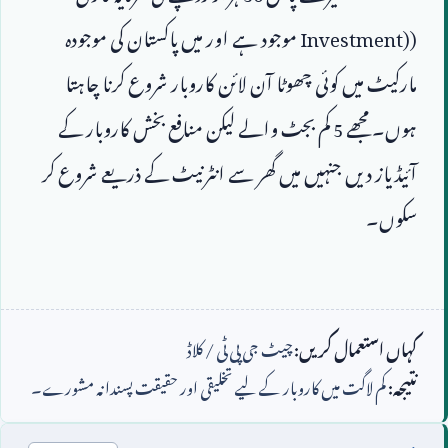
(
Investment)
 موجود ہے اور میں پاکستان کی موجودہ 
مارکیٹ میں کوئی چھوٹا آن لائن کاروبار شروع کرنا چاہتا 
ہوں۔ مجھے 
5
 کم بجٹ والے لیکن منافع بخش کاروبار کے 
آئیڈیاز دیں جنہیں میں گھر سے انٹرنیٹ کے ذریعے شروع کر 
کہاں استعمال کریں:
چیٹ جی پی ٹی / کلاڈ
نتیجہ:
کم لاگت میں کاروبار کے لیے تخلیقی اور حقیقت پسندانہ مشورے۔