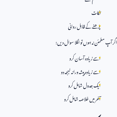
نکات
پڑھنے کے قابل روانی
اگر آپ مطمئن نہ ہوں تو اگلا سوال دیں:
اسے زیادہ آسان کرو
اسے زیادہ پیشہ ورانہ لہجہ دو
ایک جدول شامل کرو
آخر میں خلاصہ شامل کرو