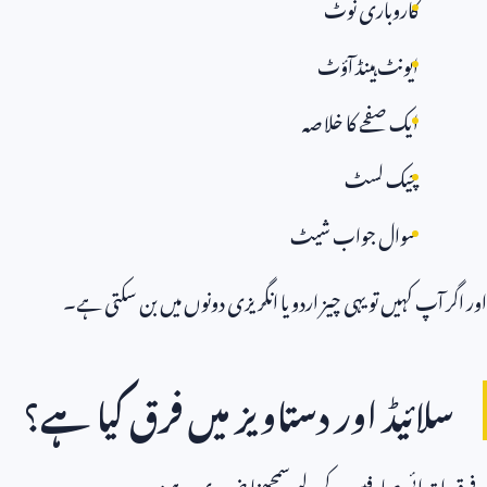
کاروباری نوٹ
ایونٹ ہینڈ آؤٹ
ایک صفحے کا خلاصہ
چیک لسٹ
سوال جواب شیٹ
اور اگر آپ کہیں تو یہی چیز اردو یا انگریزی دونوں میں بن سکتی ہے۔
سلائیڈ اور دستاویز میں فرق کیا ہے؟
یہ فرق ابتدائی صارفین کے لیے سمجھنا ضروری ہے: