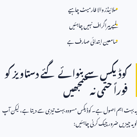
سلائیڈز والا فارمیٹ چاہیے
لمبے پیراگراف نہیں چاہئیں
سامعین ابتدائی صارف ہے
کوڈیکس سے بنوائے گئے دستاویز کو
فوراً حتمی نہ سمجھیں
یہ بہت اہم اصول ہے۔ کوڈیکس مسودہ بہت تیزی سے دیتا ہے، لیکن آپ
کو یہ چیزیں ضرور چیک کرنی چاہئیں: