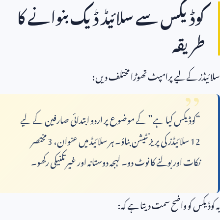
کوڈیکس سے سلائیڈ ڈیک بنوانے کا
طریقہ
سلائیڈز کے لیے پرامپٹ تھوڑا مختلف دیں:
“کوڈیکس کیا ہے” کے موضوع پر اردو ابتدائی صارفین کے لیے
12
سلائیڈز کی پریزنٹیشن بناؤ۔ ہر سلائیڈ میں عنوان،
3
مختصر
نکات اور بولنے کا نوٹ دو۔ لہجہ دوستانہ اور غیر تکنیکی رکھو۔
یہ کوڈیکس کو واضح سمت دیتا ہے کہ: