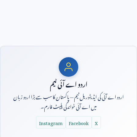
اردو اے آئی ٹیم
اردو اے آئی کی ایڈیٹوریل ٹیم — پاکستان کا سب سے بڑا اردو زبان
میں اے آئی خواندگی پلیٹ فارم۔
Instagram
Facebook
X