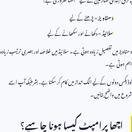
دستاویز
= پڑھنے کے لیے
سلائیڈ
= دکھانے اور سکھانے کے لیے
دستاویز میں تفصیل زیادہ ہوتی ہے۔ سلائیڈ میں خلاصہ اور بصری ترتیب زیادہ
اہم ہوتی ہے۔
کوڈیکس دونوں کے لیے الگ انداز میں کام کر سکتا ہے، بشرطیکہ آپ اسے
شروع میں واضح بتائیں۔
اچھا پرامپٹ کیسا ہونا چاہیے؟