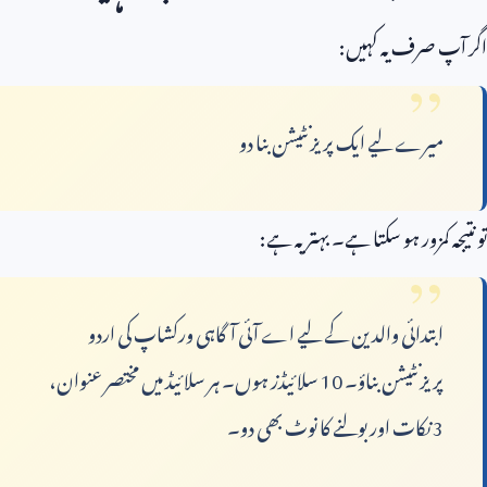
اگر آپ صرف یہ کہیں:
میرے لیے ایک پریزنٹیشن بنا دو
تو نتیجہ کمزور ہو سکتا ہے۔ بہتر یہ ہے:
ابتدائی والدین کے لیے اے آئی آگاہی ورکشاپ کی اردو
پریزنٹیشن بناؤ۔
10
سلائیڈز ہوں۔ ہر سلائیڈ میں مختصر عنوان،
3
نکات اور بولنے کا نوٹ بھی دو۔