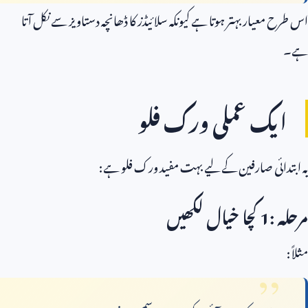
اس طرح معیار بہتر ہوتا ہے کیونکہ سلائیڈز کا ڈھانچہ دستاویز سے نکل آتا
ہے۔
ایک عملی ورک فلو
یہ ابتدائی صارفین کے لیے بہت مفید ورک فلو ہے:
مرحلہ
1:
کچا خیال لکھیں
مثلاً: