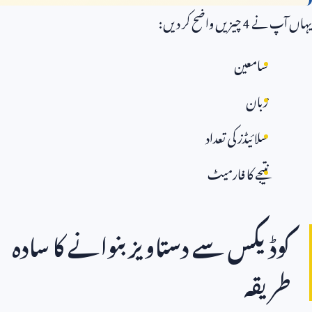
یہاں آپ نے
4
چیزیں واضح کر دیں:
سامعین
زبان
سلائیڈز کی تعداد
نتیجے کا فارمیٹ
کوڈیکس سے دستاویز بنوانے کا سادہ
طریقہ