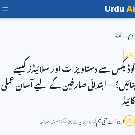
Urdu
Ai
ہوم
گائیڈ
گائیڈ
کوڈیکس سے دستاویزات اور سلائیڈز کیسے
بنائیں؟ — ابتدائی صارفین کے لیے آسان عملی
گائیڈ
اردو اے آئی ٹیم
16
جون،
2026
7 منٹ مطالعہ