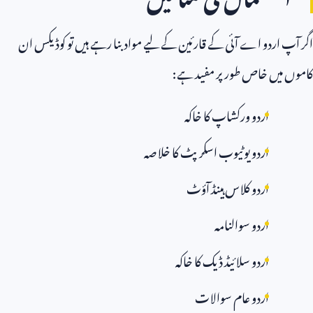
اگر آپ اردو اے آئی کے قارئین کے لیے مواد بنا رہے ہیں تو کوڈیکس ان
کاموں میں خاص طور پر مفید ہے:
اردو ورکشاپ کا خاکہ
اردو یوٹیوب اسکرپٹ کا خلاصہ
اردو کلاس ہینڈ آؤٹ
اردو سوالنامہ
اردو سلائیڈ ڈیک کا خاکہ
اردو عام سوالات