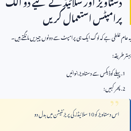
دستاویز اور سلائیڈ کے لیے دو الگ
پرامپٹس استعمال کریں
یہ عام غلطی ہے کہ لوگ ایک ہی پرامپٹ سے دونوں چیزیں مانگتے ہیں۔
بہتر طریقہ:
پہلے کوڈیکس سے دستاویز بنوائیں
پھر کہیں:
اس دستاویز کو
10
سلائیڈز کی پریزنٹیشن میں بدل دو