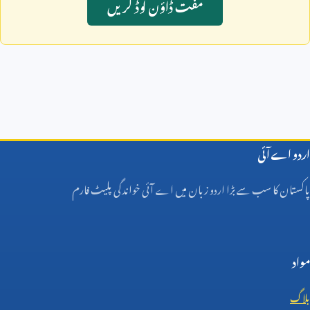
مفت ڈاؤن لوڈ کريں
اردو اے آئی
پاکستان کا سب سے بڑا اردو زبان میں اے آئی خواندگی پلیٹ فارم
مواد
بلاگ