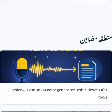
متعلقہ مضامین
AI voice generator Urdu: ElevenLabs
،
Gemini
اور
voice
tools