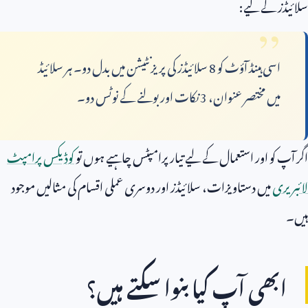
سلائیڈز کے لیے:
اسی ہینڈ آؤٹ کو
8
سلائیڈز کی پریزنٹیشن میں بدل دو۔ ہر سلائیڈ
میں مختصر عنوان،
3
نکات اور بولنے کے نوٹس دو۔
اگر آپ کو اور استعمال کے لیے تیار پرامپٹس چاہیے ہوں تو
کوڈیکس پرامپٹ
لائبریری
میں دستاویزات، سلائیڈز اور دوسری عملی اقسام کی مثالیں موجود
ہیں۔
ابھی آپ کیا بنوا سکتے ہیں؟