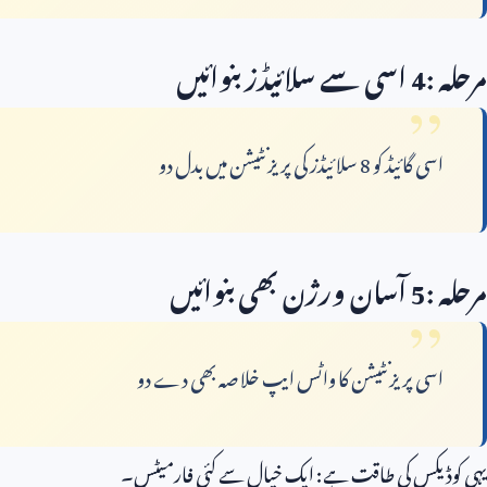
مرحلہ
4:
اسی سے سلائیڈز بنوائیں
اسی گائیڈ کو
8
سلائیڈز کی پریزنٹیشن میں بدل دو
مرحلہ
5:
آسان ورژن بھی بنوائیں
اسی پریزنٹیشن کا واٹس ایپ خلاصہ بھی دے دو
یہی کوڈیکس کی طاقت ہے: ایک خیال سے کئی فارمیٹس۔