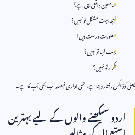
سامعین واقعی یہی ہے؟
لہجہ بہت مشکل تو نہیں؟
معلومات درست ہیں؟
بہت لمبا تو نہیں؟
تکرار تو نہیں؟
یعنی کوڈیکس رفتار دیتا ہے، حتمی اداری فیصلہ اب بھی آپ کا ہے۔
اردو سیکھنے والوں کے لیے بہترین
استعمال کی مثالیں