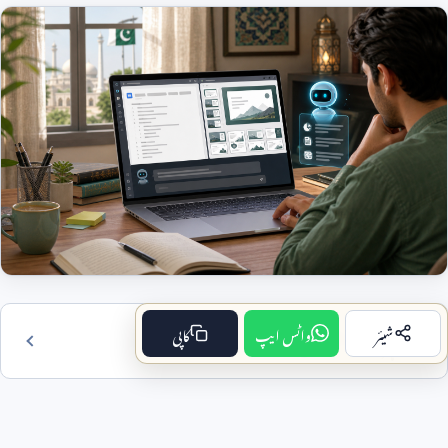
شیئر
واٹس ایپ
کاپی
فہرست مضمون