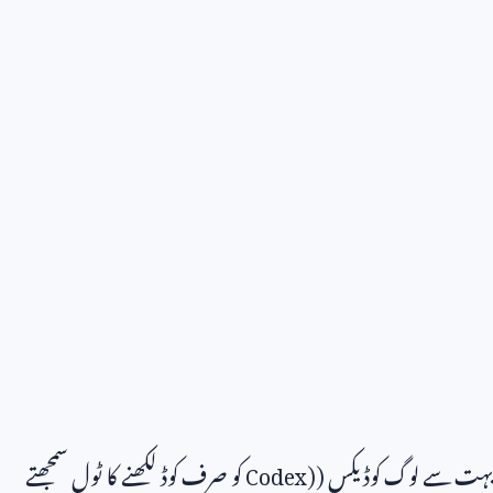
بہت سے لوگ کوڈیکس (
Codex)
کو صرف کوڈ لکھنے کا ٹول سمجھتے