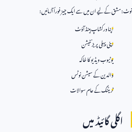
نوٹ: مشق کے لیے ان میں سے ایک چیز فوراً آزمائیں:
اپنا ورکشاپ ہینڈ آؤٹ
اپنی پہلی پریزنٹیشن
یوٹیوب ویڈیو کا خاکہ
والدین کے سیشن نوٹس
ٹریننگ کے عام سوالات
اگلی گائیڈ میں