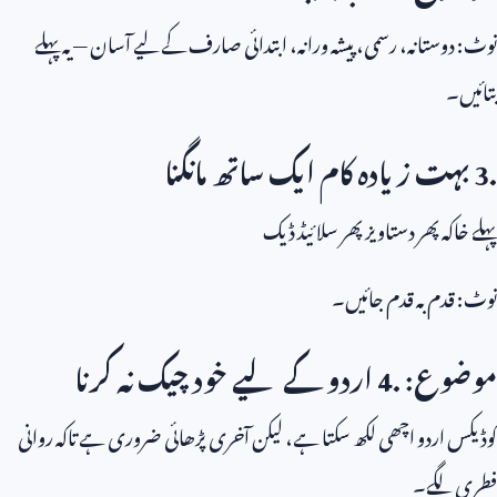
نوٹ: دوستانہ، رسمی، پیشہ ورانہ، ابتدائی صارف کے لیے آسان — یہ پہلے
بتائیں۔
3.
بہت زیادہ کام ایک ساتھ مانگنا
پہلے خاکہ پھر دستاویز پھر سلائیڈ ڈیک
نوٹ: قدم بہ قدم جائیں۔
موضوع:
4.
اردو کے لیے خود چیک نہ کرنا
کوڈیکس اردو اچھی لکھ سکتا ہے، لیکن آخری پڑھائی ضروری ہے تاکہ روانی
فطری لگے۔