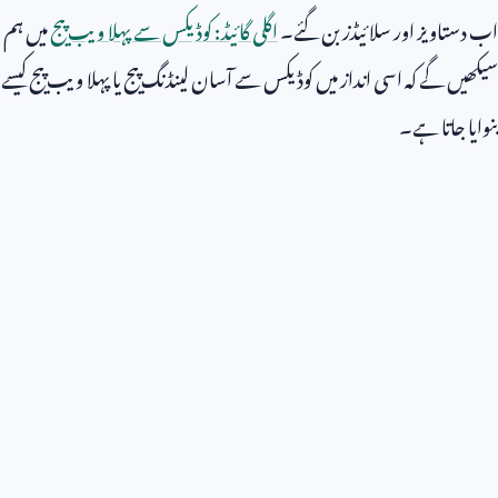
اب دستاویز اور سلائیڈز بن گئے۔
اگلی گائیڈ: کوڈیکس سے پہلا ویب پیج
میں ہم
سیکھیں گے کہ اسی انداز میں کوڈیکس سے آسان لینڈنگ پیج یا پہلا ویب پیج کیسے
بنوایا جاتا ہے۔