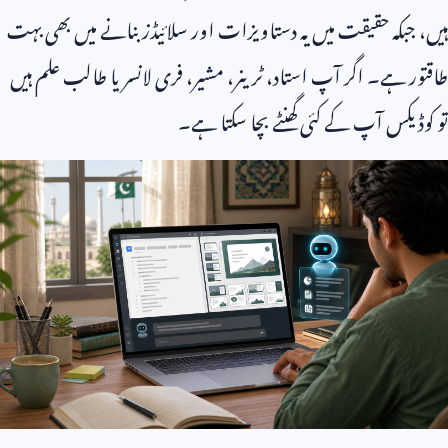
ہیں، جبکہ حقیقت میں یہ دستاویزات اور سلائیڈز بنانے میں بھی بہت
طاقتور ہے۔ اگر آپ استاد، ٹرینر، مشیر، فری لانسر یا طالب علم ہیں
تو کوڈیکس آپ کے کئی گھنٹے بچا سکتا ہے۔