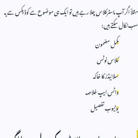
مثلاً اگر آپ ماسٹرکلاس چلا رہے ہیں تو ایک ہی موضوع سے کوڈیکس سے یہ
سب نکال سکتے ہیں:
مکمل مضمون
کلاس نوٹس
سلائیڈز کا خاکہ
واٹس ایپ خلاصہ
یوٹیوب تفصیل