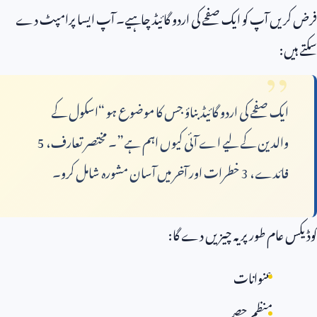
فرض کریں آپ کو ایک صفحے کی اردو گائیڈ چاہیے۔ آپ ایسا پرامپٹ دے
سکتے ہیں:
ایک صفحے کی اردو گائیڈ بناؤ جس کا موضوع ہو “اسکول کے
والدین کے لیے اے آئی کیوں اہم ہے”۔ مختصر تعارف،
5
فائدے،
3
خطرات اور آخر میں آسان مشورہ شامل کرو۔
کوڈیکس عام طور پر یہ چیزیں دے گا:
عنوانات
منظم حصے