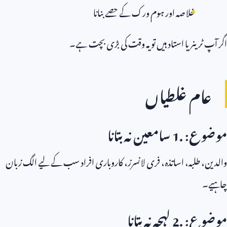
خلاصہ اور ہوم ورک کے حصے بنانا
اگر آپ ٹرینر یا استاد ہیں تو یہ وقت کی بڑی بچت ہے۔
عام غلطیاں
موضوع:
1.
سامعین نہ بتانا
والدین، طلبہ، اساتذہ، فری لانسرز، کاروباری افراد سب کے لیے الگ زبان
چاہیے۔
موضوع:
2.
لہجہ نہ بتانا