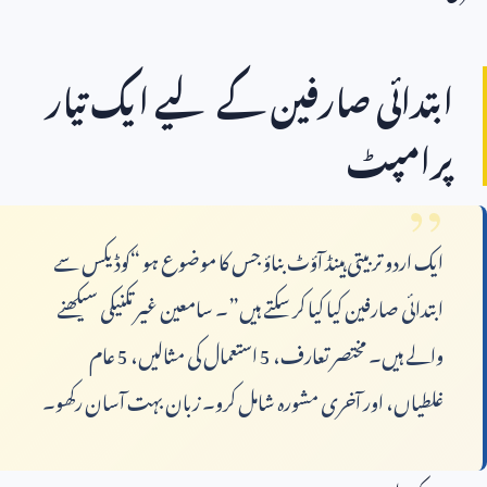
ابتدائی صارفین کے لیے ایک تیار
پرامپٹ
ایک اردو تربیتی ہینڈ آؤٹ بناؤ جس کا موضوع ہو “کوڈیکس سے
ابتدائی صارفین کیا کیا کر سکتے ہیں”۔ سامعین غیر تکنیکی سیکھنے
والے ہیں۔ مختصر تعارف،
5
استعمال کی مثالیں،
5
عام
غلطیاں، اور آخری مشورہ شامل کرو۔ زبان بہت آسان رکھو۔