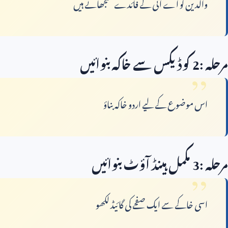
والدین کو اے آئی کے فائدے سمجھانے ہیں
مرحلہ
2:
کوڈیکس سے خاکہ بنوائیں
اس موضوع کے لیے اردو خاکہ بناؤ
مرحلہ
3:
مکمل ہینڈ آؤٹ بنوائیں
اسی خاکے سے ایک صفحے کی گائیڈ لکھو