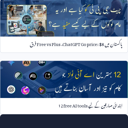
پاکستان میں
ChatGPT Go price: $8
،
Free vs Plus
فرق
ابتدائی صارفین کے لیے
12 free AI tools