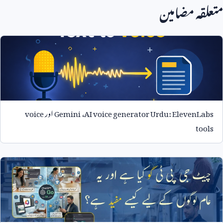
متعلقہ مضامین
AI voice generator Urdu: ElevenLabs
،
Gemini
اور
voice
tools