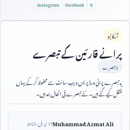
Instagram
Facebook
X
آرکائیو
پرانے قارئین کے تبصرے
2
تبصرے
یہ تبصرے پرانی ورڈپریس ویب سائٹ سے محفوظ کر کے یہاں
منتقل کیے گئے ہیں۔ نئے تبصرے فی الحال بند ہیں۔
Muhammad Azmat Ali
17
اپریل،
2025