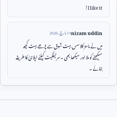
!
I like it
nizam uddin
14
مارچ،
2026
میں نے ماسڑ کلاسس بہت شوق سے پڑھے بہت کچھ
سیکھنے کو ملا اور سیکھا بھی ۔سر ٹیفکیٹ کیلئے اپلائ کا طریقہ
بتائے ۔