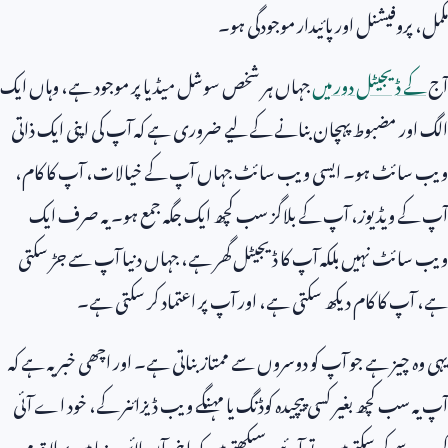
مکمل، پروفیشنل اور پائیدار موجودگی ہو۔
آج
کے ڈیجیٹل دور میں
جہاں ہر شخص سوشل میڈیا پر موجود ہے، وہاں ایک
الگ اور مضبوط پہچان بنانے کے لیے ضروری ہے کہ آپ کی اپنی ایک ذاتی
ویب سائٹ ہو۔ ایسی ویب سائٹ جہاں آپ کے خیالات، آپ کا کام،
آپ کے ویڈیوز، آپ کے بلاگز سب کچھ ایک جگہ جمع ہو۔ یہ صرف ایک
ویب سائٹ نہیں بلکہ آپ کا ڈیجیٹل گھر ہے، جہاں دنیا آپ سے جڑ سکتی
ہے، آپ کا کام دیکھ سکتی ہے، اور آپ پر اعتماد کر سکتی ہے۔
یہی وہ چیز ہے جو آپ کو دوسروں سے ممتاز بناتی ہے۔ اور اچھی خبر یہ ہے کہ
آپ یہ سب کچھ بغیر کسی پیچیدہ کوڈنگ یا مہنگے ویب ڈیزائنر کے، خود اے آئی
کی مدد سے کر سکتے ہیں۔ تو آئیے، سیکھتے ہیں کہ اپنی آن لائن دنیا میں پہلا قدم