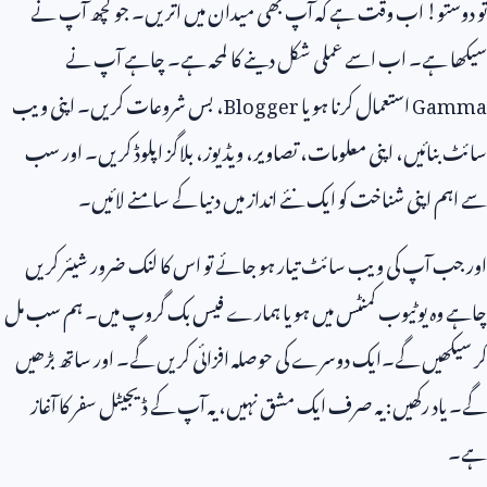
تو دوستو! اب وقت ہے کہ آپ بھی میدان میں اتریں۔ جو کچھ آپ نے
سیکھا ہے۔ اب اسے عملی شکل دینے کا لمحہ ہے۔ چاہے آپ نے
Gamma
استعمال کرنا ہو یا
Blogger
، بس شروعات کریں۔ اپنی ویب
سائٹ بنائیں، اپنی معلومات، تصاویر، ویڈیوز، بلاگز اپلوڈ کریں۔ اور سب
سے اہم اپنی شناخت کو ایک نئے انداز میں دنیا کے سامنے لائیں۔
اور جب آپ کی ویب سائٹ تیار ہو جائے تو اس کا لنک ضرور شیئر کریں
چاہے وہ یوٹیوب کمنٹس میں ہو یا ہمارے فیس بک گروپ میں۔ ہم سب مل
کر سیکھیں گے۔ایک دوسرے کی حوصلہ افزائی کریں گے۔ اور ساتھ بڑھیں
گے۔ یاد رکھیں: یہ صرف ایک مشق نہیں، یہ آپ کے ڈیجیٹل سفر کا آغاز
ہے۔