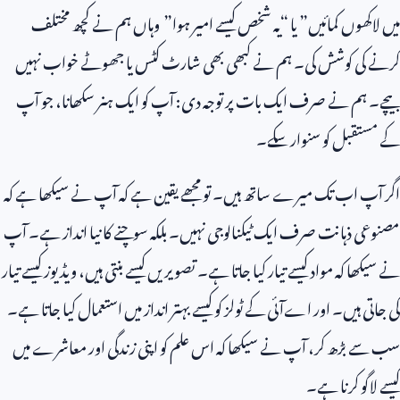
میں لاکھوں کمائیں” یا “یہ شخص کیسے امیر ہوا” وہاں ہم نے کچھ مختلف
کرنے کی کوشش کی۔ ہم نے کبھی بھی شارٹ کٹس یا جھوٹے خواب نہیں
بیچے۔ ہم نے صرف ایک بات پر توجہ دی: آپ کو ایک ہنر سکھانا، جو آپ
کے مستقبل کو سنوار سکے۔
اگر آپ اب تک میرے ساتھ ہیں۔ تو مجھے یقین ہے کہ آپ نے سیکھا ہے کہ
مصنوعی ذہانت صرف ایک ٹیکنالوجی نہیں۔ بلکہ سوچنے کا نیا انداز ہے۔ آپ
نے سیکھا کہ مواد کیسے تیار کیا جاتا ہے۔ تصویریں کیسے بنتی ہیں، ویڈیوز کیسے تیار
کی جاتی ہیں۔ اور اےآئی کے ٹولز کو کیسے بہتر انداز میں استعمال کیا جاتا ہے۔
سب سے بڑھ کر، آپ نے سیکھا کہ اس علم کو اپنی زندگی اور معاشرے میں
کیسے لاگو کرنا ہے۔