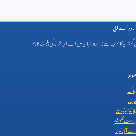
اردو اے آئی
پاکستان کا سب سے بڑا اردو زبان میں اے آئی خواندگی پلیٹ فارم
مواد
بلاگ
گائیڈز
ہاؤ ٹو ٹیوٹوریلز
پرامٹ کلیکشنز
اے آئی ٹولز