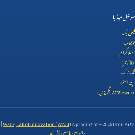
سوشل میڈیا
فیس بک
یوٹیوب
انسٹاگرام
X (
ٹوئٹر)
ٹک ٹاک
پلے اسٹور
AI Viewer (
انگریزی)
|
Wang Lab of Innovation (WALI)
A product of
—
2026 Urdu Ai
©
پرائیویسی پالیسی
|
شرائط