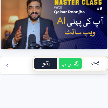
شیئر
واٹس ایپ
کاپی
فہرست مضمون