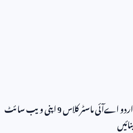
اردو اےآئی ماسٹر کلاس
9
اپنی ویب سائٹ
بنائیں