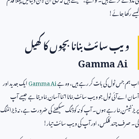
کیسے رکھا جائے!
ویب سائٹ بنانا بچوں کا کھیل
Gamma Ai
اب ہم جس ٹول کی بات کر رہے ہیں، وہ ہے
Gamma Ai
ایک جدید اور
آسان اےآئی ٹول جو ویب سائٹ بنانا اتنا آسان بنا دیتا ہے جیسے آپ
پریزنٹیشن بنا رہے ہوں۔ آپ کو نہ کوڈنگ سیکھنے کی ضرورت ہے، نہ ڈیزائننگ
کی۔ صرف چند کلکس، اور آپ کی ویب سائٹ تیار!