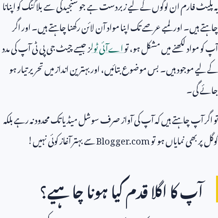
یہ پلیٹ فارم ان لوگوں کے لیے زبردست ہے جو سنجیدگی سے بلاگنگ کو اپنانا
چاہتے ہیں۔ اور لمبے عرصے تک اپنا مواد آن لائن رکھنا چاہتے ہیں۔ اور اگر
آپ کو مواد لکھنے میں مشکل ہو، تو
اےآئی ٹول
ز جیسے چیٹ جی پی ٹی آپ کی مدد
کے لیے موجود ہیں۔ بس موضوع بتائیں، اور بہترین انداز میں تحریر تیار ہو
جائے گی۔
تو اگر آپ چاہتے ہیں کہ آپ کی آواز صرف سوشل میڈیا تک محدود نہ رہے بلکہ
گوگل پر بھی نمایاں ہو تو
Blogger.com
سے بہتر آغاز کوئی نہیں!
آپ کا اگلا قدم کیا ہونا چاہیے؟