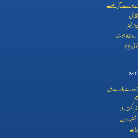
اردو اے آئی لغت
تلاش
نیوز لیٹر
اردو
AI
چیٹ
کوڈ پریویو
ادارہ
ہمارے بارے میں
ٹیم
شراکت دار
اشتہار دیں
رابطہ