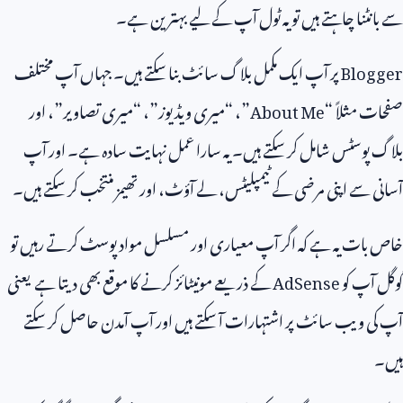
سے بانٹنا چاہتے ہیں تو یہ ٹول آپ کے لیے بہترین ہے۔
Blogger
پر آپ ایک مکمل بلاگ سائٹ بنا سکتے ہیں۔ جہاں آپ مختلف
صفحات مثلاً “
About Me
”، “میری ویڈیوز”، “میری تصاویر”، اور
بلاگ پوسٹس شامل کر سکتے ہیں۔ یہ سارا عمل نہایت سادہ ہے۔ اور آپ
آسانی سے اپنی مرضی کے ٹیمپلیٹس، لے آؤٹ، اور تھیمز منتخب کر سکتے ہیں۔
خاص بات یہ ہے کہ اگر آپ معیاری اور مسلسل مواد پوسٹ کرتے رہیں تو
گوگل آپ کو
AdSense
کے ذریعے مونیٹائز کرنے کا موقع بھی دیتا ہے یعنی
آپ کی ویب سائٹ پر اشتہارات آ سکتے ہیں اور آپ آمدن حاصل کر سکتے
ہیں۔