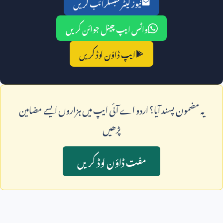
نیوز لیٹر سبسکرائب کریں
واٹس ایپ چینل جوائن کریں
ایپ ڈاؤن لوڈ کریں
يہ مضمون پسند آيا؟ اردو اے آئی ايپ ميں ہزاروں ايسے مضامين
پڑھيں
مفت ڈاؤن لوڈ کريں