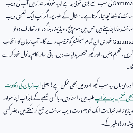
Gamma
کی سب سے بڑی خوبی یہ ہے کہ یہ خودکار انداز میں آپ کی ویب
سائٹ کا ڈھانچہ تیار کرتا ہے۔ مثال کے طور پر، اگر آپ ایک تعلیمی ویب
سائٹ بنانا چاہتے ہیں جس میں ہوم پیج، ویڈیوز، بلاگز، اور تعارف ہوتو
Gamma
خود ہی ان تمام سیکشنز کو ترتیب دے گا۔ آپ زبان کا انتخاب
کریں، تھیم چنیں، اور کچھ مختصر ہدایات دیں، باقی سارا کام یہ ٹول خود کرے
گا۔
اور جی ہاں، یہ سب کچھ اردو میں بھی ممکن ہے! یعنی
اب زبان کی رکاوٹ
بھی ختم۔ چاہے آپ
طلبہ ہیں، استاد ہیں، یا کسی شعبے کے ماہرآپ اپنا مواد،
ویڈیوز اور خیالات ایک خوبصورت ویب سائٹ پر جمع کر سکتے ہیں، بغیر کسی
پیشہ ور ڈویلپر کے۔