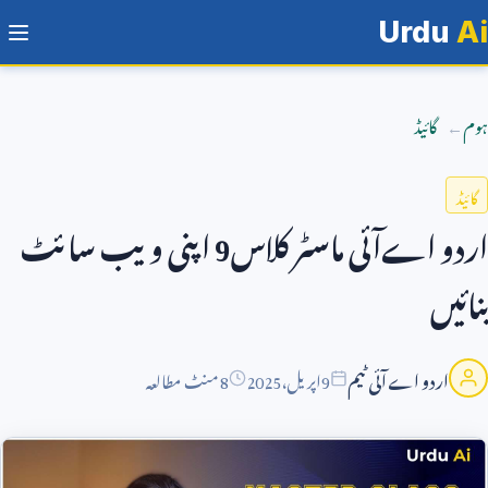
Urdu
Ai
ہوم
گائیڈ
گائیڈ
اردو اےآئی ماسٹر کلاس
9
اپنی ویب سائٹ
بنائیں
اردو اے آئی ٹیم
9
اپریل،
2025
8 منٹ مطالعہ