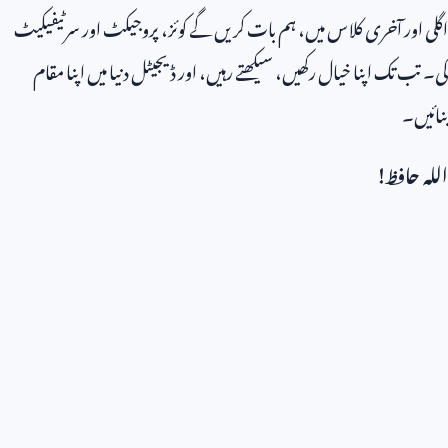
اگلی اور آخری کلاس میں، ہم بات کریں گے کوئز، پروجیکٹ اور سرٹیفیکیٹ
کی۔ تب تک اپنا خیال رکھیں، سیکھتے رہیں، اور ڈیجیٹل دنیا میں اپنا مقام
بنائیں۔
اللہ حافظ!