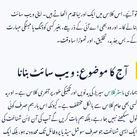
تو آئیے، اس کلاس میں ایک اور نیا قدم اٹھاتے ہیں۔ اپنی ویب سائٹ
بنانے کا۔ اور وہ بھی اےآئی کے ذریعے، بغیر کسی کوڈنگ یا مہنگی مہارت
کے۔ بس جذبہ، تخلیق، اور تھوڑا سا وقت۔
آج کا موضوع: ویب سائٹ بنانا
ہماری
ماسٹر کلاس
سیریز کی یہ نویں اور تکنیکی طور پر آخری کلاس ہے۔ اور یہ
کسی بھی عام کلاس سے بالکل مختلف ہے۔ کیونکہ اس بار ہم صرف کوئی
ٹول سیکھنے نہیں جا رہے، بلکہ ہم بات کریں گے آپ کی آن لائن شناخت کی
ایک ایسی شناخت جو صرف سوشل میڈیا پروفائل تک محدود نہ ہو، بلکہ ایک