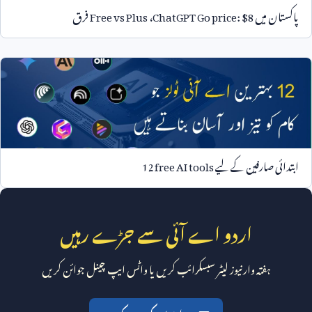
پاکستان میں
ChatGPT Go price: $8
،
Free vs Plus
فرق
ابتدائی صارفین کے لیے
12 free AI tools
اردو اے آئی سے جڑے رہیں
ہفتہ وار نیوز لیٹر سبسکرائب کریں یا واٹس ایپ چینل جوائن کریں