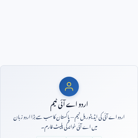
اردو اے آئی ٹیم
اردو اے آئی کی ایڈیٹوریل ٹیم — پاکستان کا سب سے بڑا اردو زبان
میں اے آئی خواندگی پلیٹ فارم۔