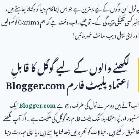
یہ ٹول ان لوگوں کے لیے بہترین ہے جو بس اپنا کام دنیا کو دکھانا چاہتے ہیں،
بغیر کسی تکنیکی پیچیدگی کے۔ تو چلیے، اب وقت ہے کہ ہم
Gamma
کو کھولیں
اور اپنی پہلی ویب سائٹ خود بنائیں!
لکھنے والوں کے لیے گوگل کا قابلِ
اعتماد پلیٹ فارم
Blogger.com
اب آتے ہیں دوسرے ٹول کی طرف، جو ہے
Blogger.com
ایک
مشہور اور پُراعتماد بلاگنگ پلیٹ فارم جو گوگل کی ملکیت ہے۔ اگر آپ لکھنے
کا شوق رکھتے ہیں، خیالات کو تحریر میں ڈھالنا چاہتے ہیں، یا اپنی مہارت دنیا