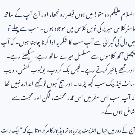
السلام علیکم دوستو! میں ہوں قیصر رونجھا، اور آج آپ کے ساتھ
ماسٹر کلاس سیریز کی نویں کلاس میں موجود ہوں۔ سب سے پہلے تو
میں دل کی گہرائی سے آپ سب کا شکریہ ادا کرنا چاہتا ہوں۔ کہ آپ
پچھلی آٹھ کلاسوں سے مسلسل میرے ساتھ رہے، سیکھتے رہے۔
اور مجھے باخبر کرتے رہے۔ فیس بک گروپ، یوٹیوب کمنٹس، ویب
سائٹ فیڈبیک سب کچھ پڑھا۔ اور سچ کہوں تو مجھے اندازہ نہیں تھا
کہ آپ سب اس سفر میں اس قدر محنت، لگن اور محبت سے
شامل ہوں گے۔
آج کے دور میں جہاں انٹرنیٹ پر زیادہ تر ویڈیوز کا مرکز ہوتا ہے کہ “ایک رات