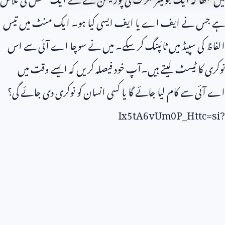
ہے جس نے ایف اے یا ایف ایسی کیا ہو۔ ایک منٹ میں تیس
الفاظ کی سپیڈ میں ٹائپنگ کر سکے۔ میں نے سوچا اے آئی سے اس
نوکری کا ٹیسٹ لیتے ہیں۔آپ خود فیصلہ کریں کہ ایسے وقت میں
اے آئی سے کام لیا جائے گا یا کسی انسان کو نوکری دی جائے گی؟
Ix5tA6vUm0P_Httc
=
si
?