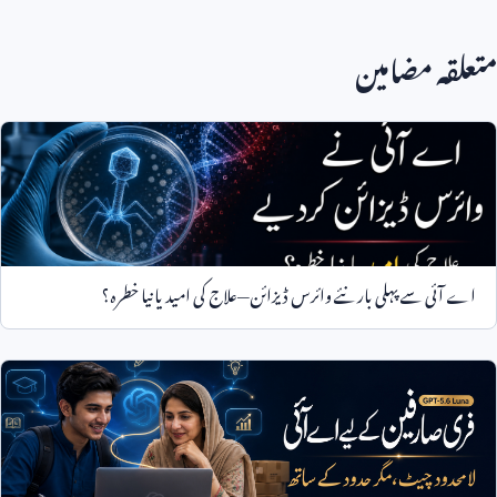
متعلقہ مضامین
اے آئی سے پہلی بار نئے وائرس ڈیزائن—علاج کی امید یا نیا خطرہ؟