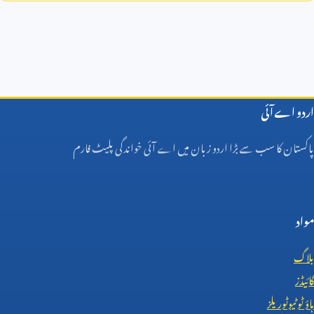
اردو اے آئی
پاکستان کا سب سے بڑا اردو زبان میں اے آئی خواندگی پلیٹ فارم
مواد
بلاگ
گائیڈز
ہاؤ ٹو ٹیوٹوریلز