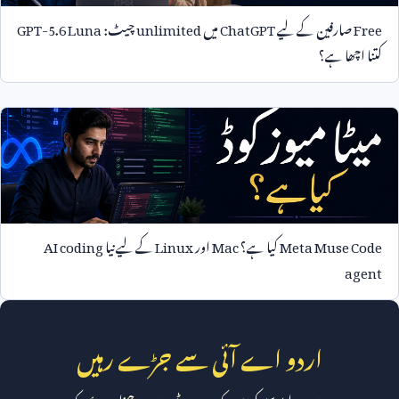
Free
صارفین کے لیے
ChatGPT
میں
unlimited
چیٹ:
GPT-5.6 Luna
کتنا اچھا ہے؟
Meta Muse Code
کیا ہے؟
Mac
اور
Linux
کے لیے نیا
AI coding
agent
اردو اے آئی سے جڑے رہیں