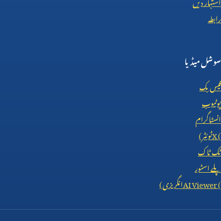
اشتہار دیں
رابطہ
سوشل میڈیا
فیس بک
یوٹیوب
انسٹاگرام
X (
ٹوئٹر)
ٹک ٹاک
پلے اسٹور
AI Viewer (
انگریزی)