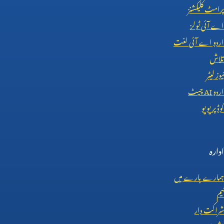
پرامٹ کلیکشنز
اے آئی ٹولز
اردو اے آئی لغت
تلاش
نیوز لیٹر
اردو
AI
چیٹ
کوڈ پریویو
ادارہ
ہمارے بارے میں
ٹیم
شراکت دار