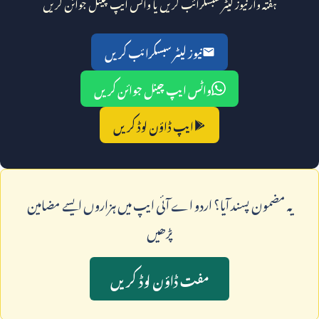
ہفتہ وار نیوز لیٹر سبسکرائب کریں یا واٹس ایپ چینل جوائن کریں
نیوز لیٹر سبسکرائب کریں
واٹس ایپ چینل جوائن کریں
ایپ ڈاؤن لوڈ کریں
يہ مضمون پسند آيا؟ اردو اے آئی ايپ ميں ہزاروں ايسے مضامين
پڑھيں
مفت ڈاؤن لوڈ کريں