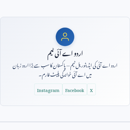
اردو اے آئی ٹیم
اردو اے آئی کی ایڈیٹوریل ٹیم — پاکستان کا سب سے بڑا اردو زبان
میں اے آئی خواندگی پلیٹ فارم۔
Instagram
Facebook
X