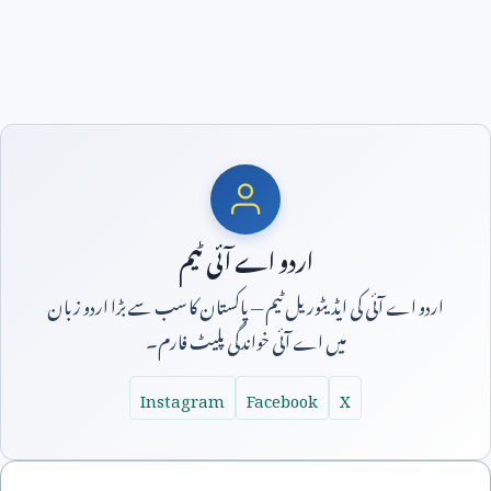
اردو اے آئی ٹیم
اردو اے آئی کی ایڈیٹوریل ٹیم — پاکستان کا سب سے بڑا اردو زبان
میں اے آئی خواندگی پلیٹ فارم۔
Instagram
Facebook
X