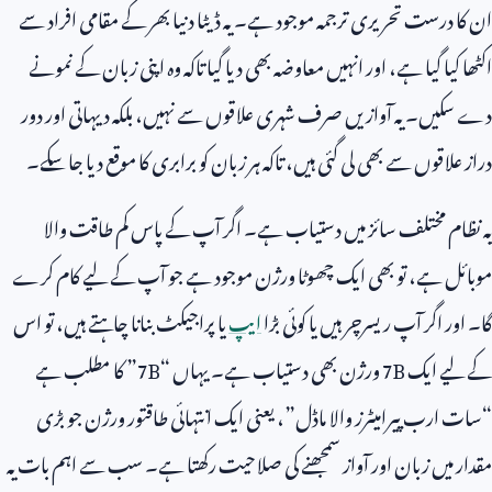
ان کا درست تحریری ترجمہ موجود ہے۔ یہ ڈیٹا دنیا بھر کے مقامی افراد سے
اکٹھا کیا گیا ہے، اور انہیں معاوضہ بھی دیا گیا تاکہ وہ اپنی زبان کے نمونے
دے سکیں۔ یہ آوازیں صرف شہری علاقوں سے نہیں، بلکہ دیہاتی اور دور
دراز علاقوں سے بھی لی گئی ہیں، تاکہ ہر زبان کو برابری کا موقع دیا جا سکے۔
یہ نظام مختلف سائز میں دستیاب ہے۔ اگر آپ کے پاس کم طاقت والا
موبائل ہے، تو بھی ایک چھوٹا ورژن موجود ہے جو آپ کے لیے کام کرے
گا۔ اور اگر آپ ریسرچر ہیں یا کوئی بڑا
ایپ
یا پراجیکٹ بنانا چاہتے ہیں، تو اس
کے لیے ایک
7B
ورژن بھی دستیاب ہے۔ یہاں “
7B
” کا مطلب ہے
“سات ارب پیرامیٹرز والا ماڈل”، یعنی ایک انتہائی طاقتور ورژن جو بڑی
مقدار میں زبان اور آواز سمجھنے کی صلاحیت رکھتا ہے۔ سب سے اہم بات یہ