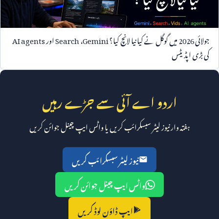
جولائی
2026
میں گوگل نے کیا نیا لانچ کیا؟
Gemini
،
Search
اور
AI agents
کی بڑی اپڈیٹس
اردو اے آئی سے جڑے رہیں
ہفتہ وار نیوز لیٹر سبسکرائب کریں یا واٹس ایپ چینل جوائن کریں
نیوز لیٹر سبسکرائب کریں
واٹس ایپ چینل جوائن کریں
ایپ ڈاؤن لوڈ کریں