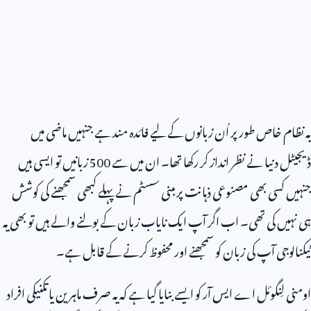
یہ نظام خاص طور پر اُن زبانوں کے لیے فائدہ مند ہے جنہیں ماضی میں
ڈیجیٹل دنیا نے نظر انداز کر رکھا تھا۔ ان میں سے
500
زبانیں تو ایسی ہیں
جنہیں کسی بھی مصنوعی ذہانت پر مبنی سسٹم نے پہلے کبھی سمجھنے کی کوشش
ہی نہیں کی تھی۔ اب اگر آپ ایک نایاب زبان کے بولنے والے ہیں تو بھی یہ
ٹیکنالوجی آپ کی زبان کو سمجھنے اور محفوظ کرنے کے قابل ہے۔
اومنی لِنگوئل اے ایس آر کو ایسے بنایا گیا ہے کہ یہ صرف ماہرین یا تکنیکی افراد