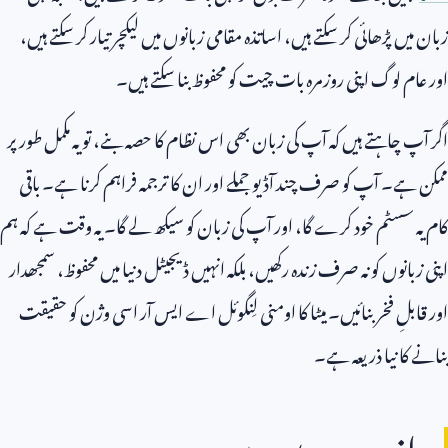
زبان میں پڑھائی کر سکتے ہیں، اساتذہ مقامی زبانوں میں لیکچر تیار کر سکتے ہیں،
اور عام لوگ اپنی روزمرہ بات چیت کو محفوظ بنا سکتے ہیں۔
اگر آپ چاہتے ہیں کہ آپ کی زبان بھی اس نظام کا حصہ بنے، تو یہ مکمل طور پر
ممکن ہے۔ آپ کو صرف چند آڈیو جملے اور ان کا ترجمہ فراہم کرنا ہے۔ باقی
کام یہ سسٹم خود کرے گا، اور آپ کی زبان کو سیکھ لے گا۔ یہ وقت ہے کہ ہم
اپنی زبانوں کو نہ صرف زندہ رکھیں، بلکہ انہیں ڈیجیٹل دنیا میں محفوظ، سمجھدار
اور قابلِ فخر بنائیں۔ میٹا کا اومنی لِنگوئل اے ایس آر اسی وژن کو حقیقت
بنانے کا نیا ذریعہ ہے۔