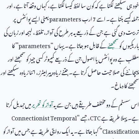
خود ہی سیکھنے لگتا ہے کہ کون سا لفظ کیسا لگتا ہے، کہاں وقفہ آتا ہے، اور
جملہ کیسے بنتا ہے۔ اسے
7
ارب
parameters
یعنی ایسے پوائنٹس پر
تربیت دی گئی ہے جن کے ذریعے یہ ہر طرح کی آواز، تلفظ، لہجہ اور زبان کی
باریکیوں کو
سمجھنے
کے قابل ہو جاتا ہے۔ یہاں “
parameters
” کا
مطلب ہے وہ پوائنٹس یا اصول جن کے ذریعے کمپیوٹر کسی چیز کو سمجھنے اور
پہچاننے کی صلاحیت حاصل کرتا ہے۔ جتنے زیادہ پیرامیٹرز، اتنا زیادہ سیکھنے اور
سمجھنے کا دماغ۔
اس سسٹم کے دو مختلف طریقے ہیں جن سے یہ
آواز کو تحریر
میں تبدیل کرتا
ہے۔ پہلا طریقہ ہے
CTC
، جسے “
Connectionist Temporal
Classification
” کہا جاتا ہے۔ یہ ایک روایتی طریقہ ہے جس میں آواز کو