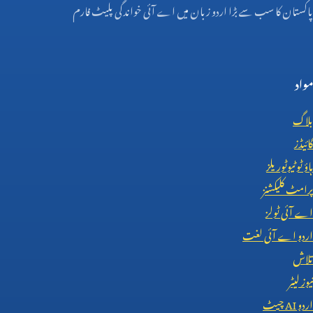
پاکستان کا سب سے بڑا اردو زبان میں اے آئی خواندگی پلیٹ فارم
مواد
بلاگ
گائیڈز
ہاؤ ٹو ٹیوٹوریلز
پرامٹ کلیکشنز
اے آئی ٹولز
اردو اے آئی لغت
تلاش
نیوز لیٹر
اردو
AI
چیٹ