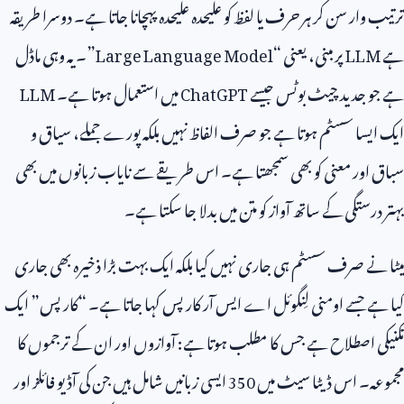
ترتیب وار سن کر ہر حرف یا لفظ کو علیحدہ علیحدہ پہچانا جاتا ہے۔ دوسرا طریقہ
ہے
LLM
پر مبنی، یعنی “
Large Language Model
”۔ یہ وہی ماڈل
ہے جو جدید چیٹ بوٹس جیسے
ChatGPT
میں استعمال ہوتا ہے۔
LLM
ایک ایسا سسٹم ہوتا ہے جو صرف الفاظ نہیں بلکہ پورے جملے، سیاق و
سباق اور معنی کو بھی سمجھتا ہے۔ اس طریقے سے نایاب زبانوں میں بھی
بہتر درستگی کے ساتھ آواز کو متن میں بدلا جا سکتا ہے۔
میٹا نے صرف سسٹم ہی جاری نہیں کیا بلکہ ایک بہت بڑا ذخیرہ بھی جاری
کیا ہے جسے اومنی لِنگوئل اے ایس آر کارپس کہا جاتا ہے۔ “کارپس” ایک
تکنیکی اصطلاح ہے جس کا مطلب ہوتا ہے: آوازوں اور ان کے ترجموں کا
مجموعہ۔ اس ڈیٹا سیٹ میں
350
ایسی زبانیں شامل ہیں جن کی آڈیو فائلز اور