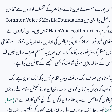
اس پورے منصوبے میں میٹا نے دنیا بھر کے مختلف اداروں سے تعاون
حاصل کیا، جن میں
Mozilla Foundation
کا
Common Voice
پروگرام،
Lanfrica
اور
NaijaVoices
شامل ہیں۔ ان اداروں نے
مقامی کمیونٹیز سے جڑ کر ان کی زبانوں کی آوازیں، اندازِ بیان، تلفظ، اور ثقافتی
پس منظر کو بہتر طور پر ریکارڈ کیا۔ اس طرح یہ سسٹم صرف زبان نہیں بلکہ
اس کے ساتھ جڑی ہوئی ثقافت کو بھی سمجھنے کے قابل بن گیا ہے۔
یہ ٹیکنالوجی صرف ایک سافٹ ویئر یا نظام نہیں بلکہ ایک سوچ ہے ایک
خواب کہ دنیا کی ہر زبان کو وہی عزت، پہچان اور ڈیجیٹل مقام ملے جو بڑی
زبانوں کو حاصل ہے۔ یہ نظام اُن لوگوں کے لیے بھی کارآمد ہے جو
پڑھنا یا
لکھنا
نہیں جانتے۔ وہ صرف بول کر اپنی بات محفوظ کر سکتے ہیں، طلبہ اپنی