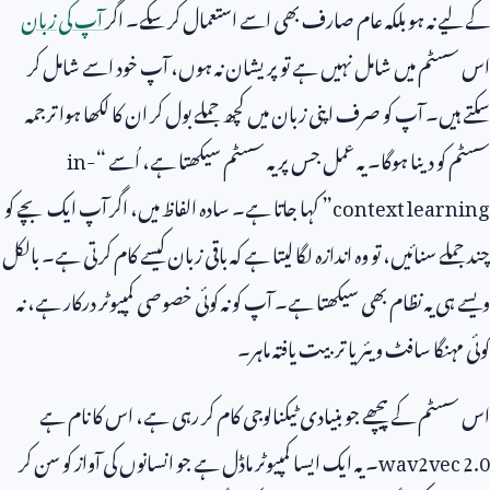
کے لیے نہ ہو بلکہ عام صارف بھی اسے استعمال کر سکے۔ اگر
آپ کی زبان
اس سسٹم میں شامل نہیں ہے تو پریشان نہ ہوں، آپ خود اسے شامل کر
سکتے ہیں۔ آپ کو صرف اپنی زبان میں کچھ جملے بول کر ان کا لکھا ہوا ترجمہ
سسٹم کو دینا ہوگا۔ یہ عمل جس پر یہ سسٹم سیکھتا ہے، اُسے “
in-
context learning
” کہا جاتا ہے۔ سادہ الفاظ میں، اگر آپ ایک بچے کو
چند جملے سنائیں، تو وہ اندازہ لگا لیتا ہے کہ باقی زبان کیسے کام کرتی ہے۔ بالکل
ویسے ہی یہ نظام بھی سیکھتا ہے۔ آپ کو نہ کوئی خصوصی کمپیوٹر درکار ہے، نہ
کوئی مہنگا سافٹ ویئر یا تربیت یافتہ ماہر۔
اس سسٹم کے پیچھے جو بنیادی ٹیکنالوجی کام کر رہی ہے، اس کا نام ہے
wav2vec 2.0
۔ یہ ایک ایسا کمپیوٹر ماڈل ہے جو انسانوں کی آواز کو سن کر