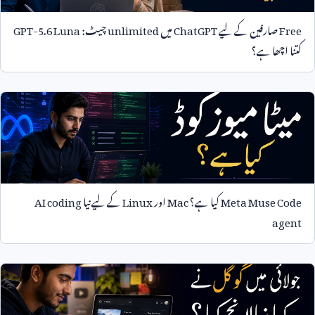
Free
صارفین کے لیے
ChatGPT
میں
unlimited
چیٹ:
GPT-5.6 Luna
کتنا اچھا ہے؟
Meta Muse Code
کیا ہے؟
Mac
اور
Linux
کے لیے نیا
AI coding
agent