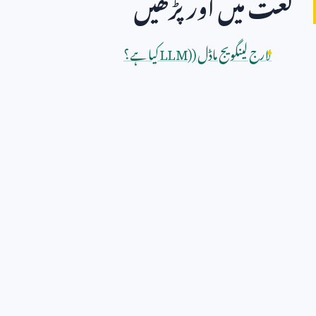
لغت میں اور پڑھیں
لارج لینگویج ماڈل (
LLM)
کیا ہے؟