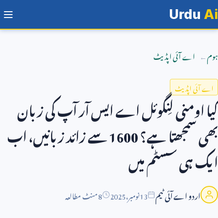
Urdu
Ai
ہوم
اے آئی اپڈیٹ
اے آئی اپڈیٹ
کیا اومنی لِنگوئل اے ایس آر آپ کی زبان
بھی سمجھتا ہے؟
1600
سے زائد زبانیں، اب
ایک ہی سسٹم میں
اردو اے آئی ٹیم
13
نومبر،
2025
8 منٹ مطالعہ