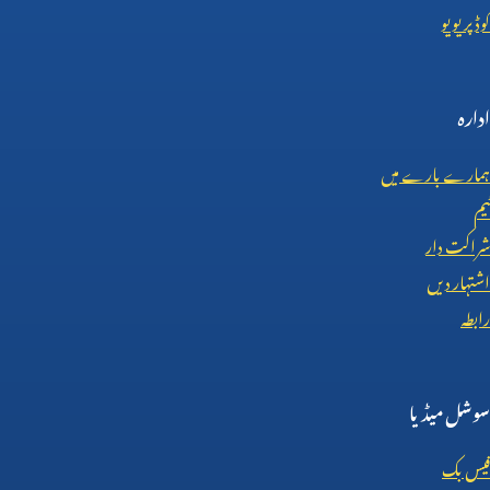
کوڈ پریویو
ادارہ
ہمارے بارے میں
ٹیم
شراکت دار
اشتہار دیں
رابطہ
سوشل میڈیا
فیس بک