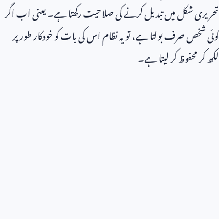
تحریری شکل میں تبدیل کرنے کی صلاحیت رکھتا ہے۔ یعنی اب اگر
کوئی شخص صرف بولتا ہے، تو یہ نظام اس کی بات کو خودکار طور پر
لکھ کر محفوظ کر لیتا ہے۔