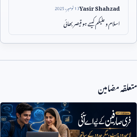
Yasir Shahzad
13
نومبر،
2025
اسلام و علیکم کیسے ہو قیصر بھائی
متعلقہ مضامین