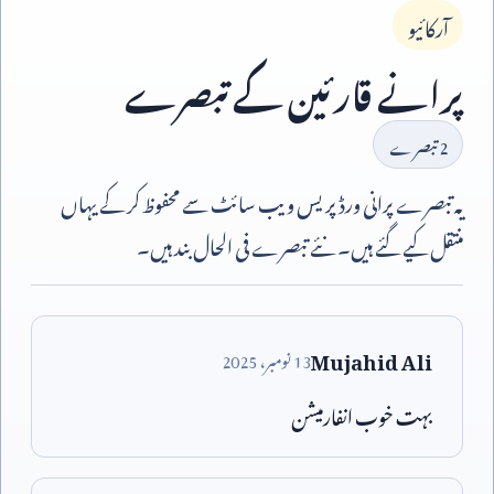
آرکائیو
پرانے قارئین کے تبصرے
2
تبصرے
یہ تبصرے پرانی ورڈپریس ویب سائٹ سے محفوظ کر کے یہاں
منتقل کیے گئے ہیں۔ نئے تبصرے فی الحال بند ہیں۔
Mujahid Ali
13
نومبر،
2025
بہت خوب انفارمیشن