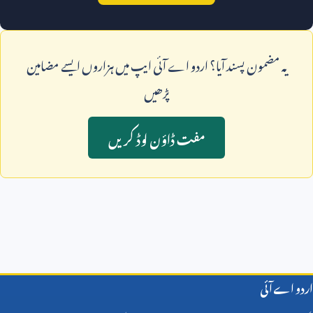
يہ مضمون پسند آيا؟ اردو اے آئی ايپ ميں ہزاروں ايسے مضامين
پڑھيں
مفت ڈاؤن لوڈ کريں
اردو اے آئی