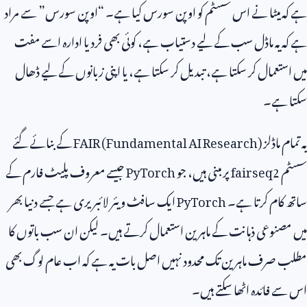
ہے کہ میٹا نے اس سسٹم کو اوپن سورس کیا ہے۔ “اوپن سورس” سے مراد
ہے کہ یہ ماڈل سب کے لیے دستیاب ہے، کوئی بھی فرد یا ادارہ اسے مفت
میں استعمال کر سکتا ہے، تبدیل کر سکتا ہے، یا اپنی زبانوں کے لیے ڈھال
سکتا ہے۔
یہ تمام ماڈلز
FAIR (Fundamental AI Research)
کے بنائے گئے
سسٹم
fairseq2
پر مبنی ہیں، جو
PyTorch
جیسے معروف پلیٹ فارم کے
ساتھ کام کرتا ہے۔
PyTorch
ایک سافٹ ویئر لائبریری ہے جسے دنیا بھر
میں مصنوعی ذہانت کے ماہرین استعمال کرتے ہیں۔ لیکن ان سب باتوں کا
مطلب صرف ماہرین تک محدود نہیں اصل بات یہ ہے کہ اب عام لوگ بھی
اس سے فائدہ اٹھا سکتے ہیں۔