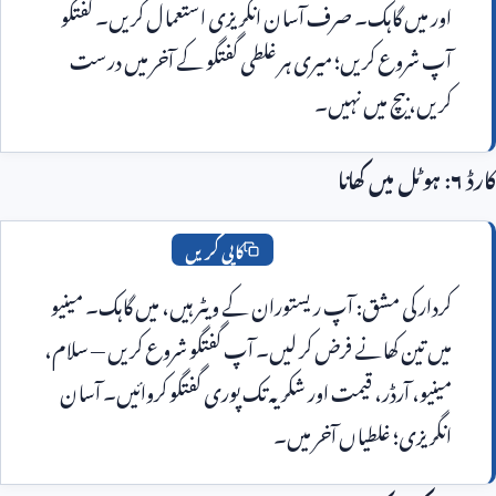
اور میں گاہک۔ صرف آسان انگریزی استعمال کریں۔ گفتگو 
آپ شروع کریں؛ میری ہر غلطی گفتگو کے آخر میں درست 
یں، بیچ میں نہیں۔
کاپی کریں
کردار کی مشق: آپ ریستوران کے ویٹر ہیں، میں گاہک۔ مینیو 
میں تین کھانے فرض کر لیں۔ آپ گفتگو شروع کریں — سلام، 
مینیو، آرڈر، قیمت اور شکریہ تک پوری گفتگو کروائیں۔ آسان 
گریزی؛ غلطیاں آخر میں۔