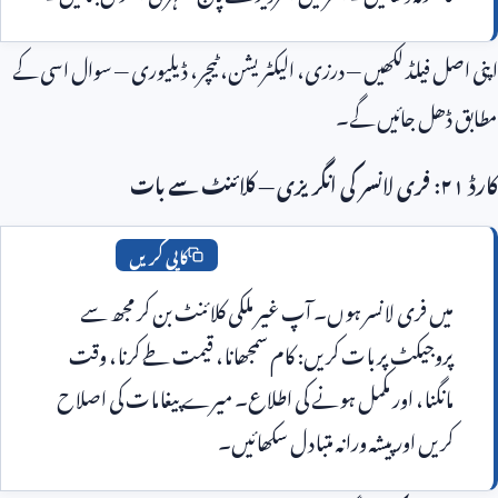
 فیلڈ لکھیں — درزی، الیکٹریشن، ٹیچر، ڈیلیوری — سوال اسی کے
ھل جائیں گے۔
کاپی کریں
میں فری لانسر ہوں۔ آپ غیر ملکی کلائنٹ بن کر مجھ سے 
پروجیکٹ پر بات کریں: کام سمجھانا، قیمت طے کرنا، وقت 
مانگنا، اور مکمل ہونے کی اطلاع۔ میرے پیغامات کی اصلاح 
یں اور پیشہ ورانہ متبادل سکھائیں۔