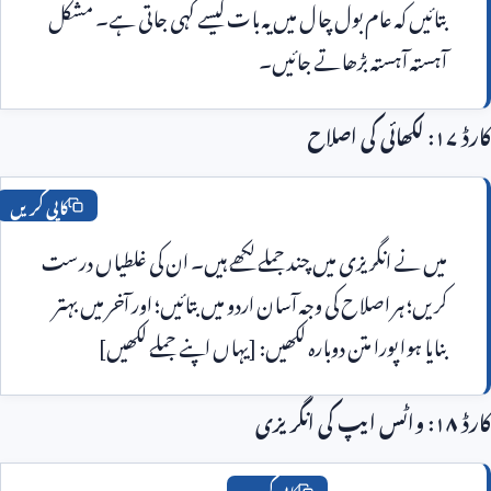
بتائیں کہ عام بول چال میں یہ بات کیسے کہی جاتی ہے۔ مشکل 
ستہ آہستہ بڑھاتے جائیں۔
کاپی کریں
میں نے انگریزی میں چند جملے لکھے ہیں۔ ان کی غلطیاں درست 
کریں؛ ہر اصلاح کی وجہ آسان اردو میں بتائیں؛ اور آخر میں بہتر 
ایا ہوا پورا متن دوبارہ لکھیں: [یہاں اپنے جملے لکھیں]