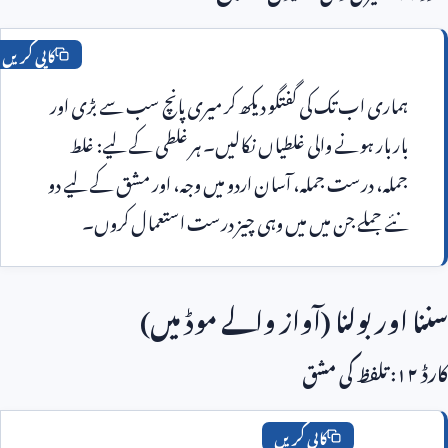
کاپی کریں
ہماری اب تک کی گفتگو دیکھ کر میری پانچ سب سے بڑی اور 
بار بار ہونے والی غلطیاں نکالیں۔ ہر غلطی کے لیے: غلط 
جملہ، درست جملہ، آسان اردو میں وجہ، اور مشق کے لیے دو 
ے جملے جن میں میں وہی چیز درست استعمال کروں۔
ور بولنا (آواز والے موڈ میں)
کاپی کریں