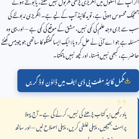
 اسکول میں انگریزی پڑھی مگر بول نہیں سکتے، یا بولتے ہوئے
وس ہوتی ہے، تو یہ گائیڈ آپ کے لیے ہے۔ انگریزی نہ بولنے کی
ی وجہ علم کی کمی نہیں، مشق کے موقع کی کمی ہے — اور یہی وہ
جو اے آئی نے حل کر دیا: ایک ایسا گفتگو کا ساتھی جو چوبیس گھنٹے
کبھی نہیں ہنستا، اور کچھ نہیں مانگتا۔
کمل گائیڈ مفت پی ڈی ایف میں ڈاؤن لوڈ کریں
د رکھیں: یہ کتاب پڑھنے کی نہیں، کرنے کی ہے۔ آج پہلا
امٹ بھیجیں، پہلی غلطی کریں، پہلی اصلاح لیں — اور ساٹھ