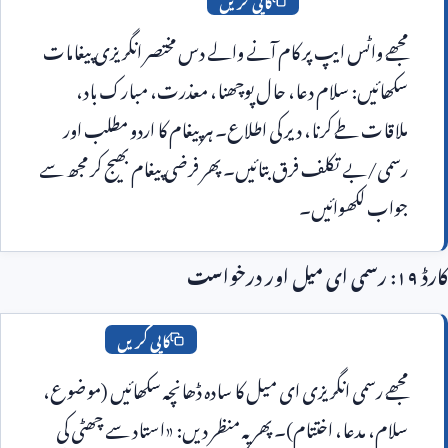
کاپی کریں
مجھے واٹس ایپ پر کام آنے والے دس مختصر انگریزی پیغامات 
سکھائیں: سلام دعا، حال پوچھنا، معذرت، مبارک باد، 
ملاقات طے کرنا، دیر کی اطلاع۔ ہر پیغام کا اردو مطلب اور 
رسمی/بے تکلف فرق بتائیں۔ پھر فرضی پیغام بھیج کر مجھ سے 
اب لکھوائیں۔
کاپی کریں
مجھے رسمی انگریزی ای میل کا سادہ ڈھانچہ سکھائیں (موضوع، 
سلام، مدعا، اختتام)۔ پھر یہ منظر دیں: «استاد سے چھٹی کی 