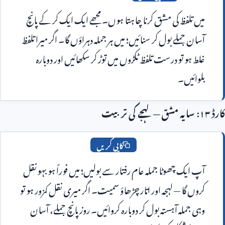
میں تلفظ کی مشق کرنا چاہتا ہوں۔ مجھے ایک ایک کر کے پانچ 
آسان جملے بول کر سنائیں؛ میں ہر جملہ دہراؤں گا۔ اگر میرا تلفظ 
غلط ہو تو درست تلفظ ٹکڑوں میں توڑ کر سکھائیں اور دوبارہ 
وائیں۔
کاپی کریں
آپ ایک چھوٹا جملہ عام رفتار سے بولیں؛ میں فوراً ہو بہو نقل 
کروں گا — لہجہ اور اتار چڑھاؤ سمیت۔ اگر میری نقل کمزور ہو تو 
وہی جملہ آہستہ بول کر دوبارہ کروائیں۔ روز پانچ جملے، آسان 