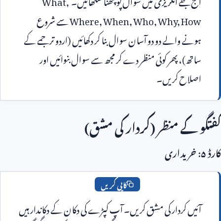
Where, When, Who, Why, H
 سے شروع 
ہونے والے دو دو آسان سوال بنا کر دکھائیں (اردو ترجمے کے 
ساتھ)، پھر کوئی منظر دے کر مجھ سے سوال بنوائیں اور 
لاح کریں۔
کے منظر (کردار کی مشق)
کاپی کریں
آئیں کردار کی مشق کریں۔ آپ کپڑے کی دکان کے دکاندار ہیں 