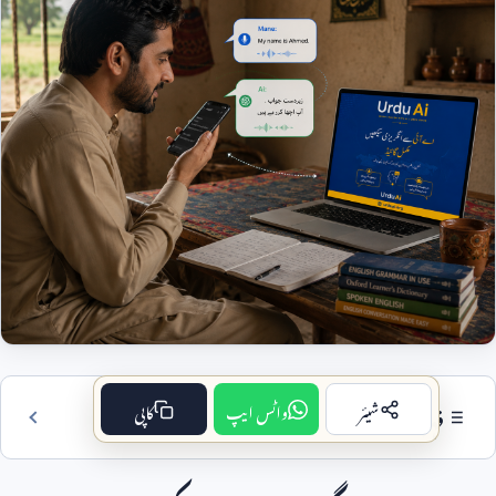
شیئر
واٹس ایپ
کاپی
ہرست مضمون