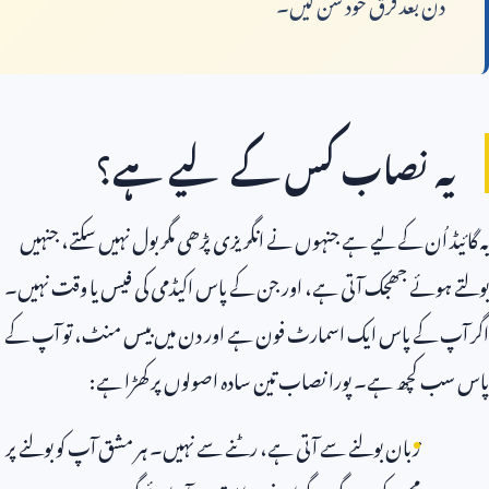
 بعد فرق خود سن لیں۔
 نصاب کس کے لیے ہے؟
اُن کے لیے ہے جنہوں نے انگریزی پڑھی مگر بول نہیں سکتے، جنہیں
ئے جھجک آتی ہے، اور جن کے پاس اکیڈمی کی فیس یا وقت نہیں۔
کے پاس ایک اسمارٹ فون ہے اور دن میں بیس منٹ، تو آپ کے
چھ ہے۔ پورا نصاب تین سادہ اصولوں پر کھڑا ہے:
زبان بولنے سے آتی ہے، رٹنے سے نہیں۔ ہر مشق آپ کو بولنے پر