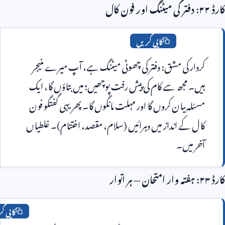
کاپی کریں
کردار کی مشق: دفتر کی چھوٹی میٹنگ ہے، آپ میرے منیجر 
ہیں۔ مجھ سے کام کی پیش رفت پوچھیں؛ میں بتاؤں گا، ایک 
مسئلہ بیان کروں گا اور مہلت مانگوں گا۔ پھر یہی گفتگو فون 
کال کے انداز میں دہرائیں (سلام، مقصد، اختتام)۔ غلطیاں 
ر میں۔
کاپی کریں