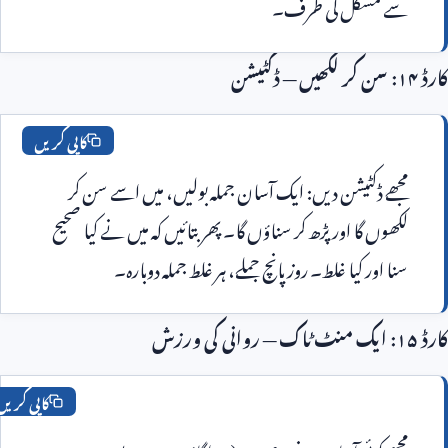
 مشکل کی طرف۔
کاپی کریں
مجھے ڈکٹیشن دیں: ایک آسان جملہ بولیں، میں اسے سن کر 
لکھوں گا اور پڑھ کر سناؤں گا۔ پھر بتائیں کہ میں نے کیا صحیح 
ا اور کیا غلط۔ روز پانچ جملے، ہر غلط جملہ دوبارہ۔
کاپی کریں