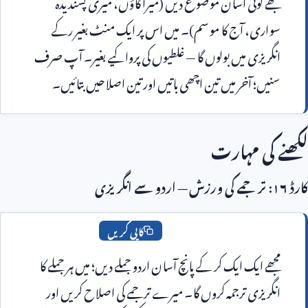
مجھے کوئی آسان موضوع دیں (میرا گاؤں، میری پسندیدہ 
سواری، آج کا موسم)۔ میں اس پر ایک منٹ بغیر رکے 
انگریزی میں بولوں گا — غلطیوں کی پروا کیے بغیر۔ آپ صرف 
یں؛ آخر میں تین اچھی باتیں اور تین اصلاحیں بتائیں۔
کی مہارت
کاپی کریں
مجھے ایک ایک کر کے پانچ آسان اردو جملے دیں؛ میں ہر جملے کا 
انگریزی ترجمہ کروں گا۔ میرے ترجمے کی اصلاح کریں اور 