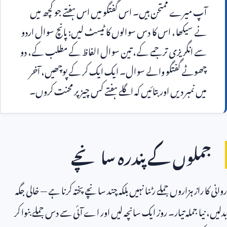
آپ میرے ممتحن ہیں۔ اس گفتگو میں اس ہفتے جو کچھ میں 
نے سیکھا، اس کا دس سوالوں کا ٹیسٹ لیں: پانچ سوال اردو 
سے انگریزی ترجمے کے، تین سوال الفاظ کے مطلب کے، دو 
چھوٹے گفتگو والے سوال۔ ایک ایک کر کے پوچھیں، آخر 
ں نمبر دیں اور بتائیں کہ اگلے ہفتے کس چیز پر محنت کروں۔
لوں کے پندرہ سانچے
راز ہزاروں جملے رٹنا نہیں بلکہ چند سانچے پختہ کرنا ہے — خالی جگہ
ا جملہ تیار۔ روز ایک سانچہ لیں اور اے آئی سے دس جملے بنوا کر