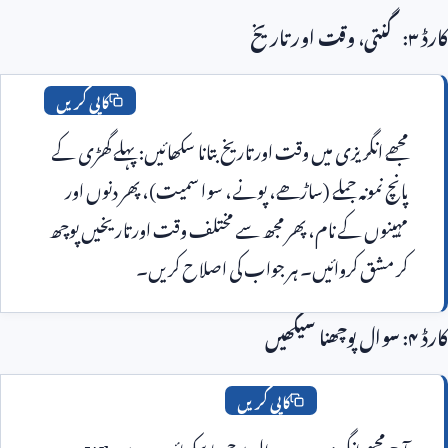
کاپی کریں
مجھے انگریزی میں وقت اور تاریخ بتانا سکھائیں: پہلے گھڑی کے 
پانچ نمونہ جملے (ساڑھے، پونے، سوا سمیت)، پھر دنوں اور 
مہینوں کے نام، پھر مجھ سے مختلف وقت اور تاریخیں پوچھ 
 مشق کروائیں۔ ہر جواب کی اصلاح کریں۔
کاپی کریں
 مجھے انگریزی میں سوال پوچھنا سکھائیں۔ 
What, 