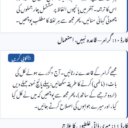
اس کا ترجمہ۔ آخر میں پانچوں الفاظ پر مشتمل چار جملوں کی 
وٹی کہانی سنائیں، پھر مجھ سے ہر لفظ کا مطلب پوچھیں۔
کاپی کریں
مجھے گرامر کے قاعدے نہ رٹائیں۔ آج «گزرے ہوئے کل کی 
بات» (ماضی) کرنے کا طریقہ سکھائیں: پہلے پانچ نمونہ جملے دیں 
(اردو ترجمے کے ساتھ)، پھر مجھ سے پوچھیں کہ میں نے کل کیا 
ا، اور میرے جوابوں کی اصلاح کرتے جائیں۔