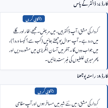
کاپی کریں
کردار کی مشق: آپ ڈاکٹر ہیں، میں مریض۔ مجھے بخار اور گلے 
میں درد ہے۔ آپ سوال پوچھتے جائیں (کب سے؟ کیسا درد؟)، 
میں جواب دوں گا۔ آخر میں آسان انگریزی میں مشورہ دیں اور 
ر میری غلطیوں کی فہرست بنائیں۔
کاپی کریں
کردار کی مشق: میں نئے شہر میں مسافر ہوں اور آپ مقامی 