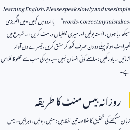
learning English. Please speak slowly and use
words. Correct my mis
”
— یا اردو میں کہیں «میں انگریزی
 ہوں، آہستہ بولیں اور میری غلطیاں درست کریں»۔ شروع میں
ہو تو پہلے دو دن صرف لکھ کر مشق کریں، تیسرے دن آواز
یاد رکھیں: سامنے کوئی انسان نہیں — یہ دنیا کی سب سے محفوظ کلاس
زانہ بیس منٹ کا طریقہ
نے کی تحقیق کا خلاصہ تین لفظ ہیں: سنیں، بولیں، دہرائیں۔ بیس