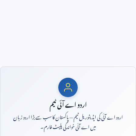
اردو اے آئی ٹیم
اردو اے آئی کی ایڈیٹوریل ٹیم — پاکستان کا سب سے بڑا اردو زبان
میں اے آئی خواندگی پلیٹ فارم۔