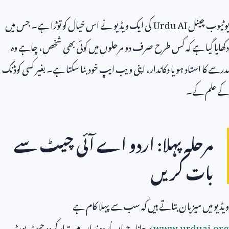
یوٹیوب چینل
Urdu AI
کی ایک ویڈیو نے اس خیال کو توڑا ہے۔ جس میں
دکھایا گیا ہے کہ کس طرح صرف دو مرحلوں میں کوئی بھی شخص، چاہے وہ
مدرسے کا استاد ہو یا دکاندار، اپنی ویب ایپ خود بنا سکتا ہے۔ بغیر کسی کوڈنگ
کے علم کے۔
مرحلہ پہلا: اردو اے آئی چیٹ سے
بات کریں
ویڈیو میں میزبان بتاتے ہیں کہ سب سے پہلا کام ہے
www.urduai.org
پر جانا، جہاں اُردو زبان میں تیار کردہ چیٹ بوٹ