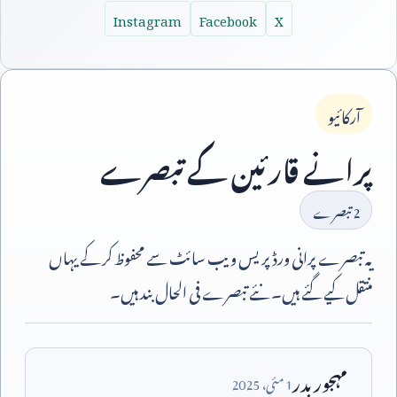
Instagram
Facebook
X
آرکائیو
پرانے قارئین کے تبصرے
2
تبصرے
یہ تبصرے پرانی ورڈپریس ویب سائٹ سے محفوظ کر کے یہاں
منتقل کیے گئے ہیں۔ نئے تبصرے فی الحال بند ہیں۔
مہجور بدر
1
مئی،
2025