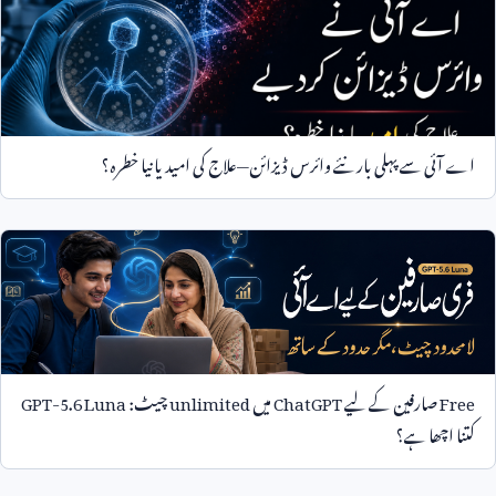
اے آئی سے پہلی بار نئے وائرس ڈیزائن—علاج کی امید یا نیا خطرہ؟
Free
صارفین کے لیے
ChatGPT
میں
unlimited
چیٹ:
GPT-5.6 Luna
کتنا اچھا ہے؟