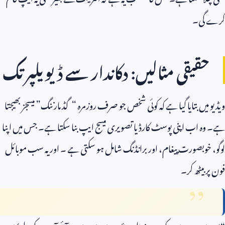
کرے گی۔
حقیقی مثالیں: دکاندار سے ڈیویلپر تک
ویڈیو میں بتایا گیا ہے کہ کوئی شخص جو صرف روزمرہ “گڈ مارننگ” میسجز بھیجتا
ہے۔ وہ اب اپنی پوسٹ کارڈ یا تصویری میسج ایپ بنا سکتا ہے۔ جس میں اپنا
لوگو، خوبصورت پیغام، اور برانڈنگ شامل ہو سکتی ہے ۔ اور یہ سب موبائل
فون پر بیٹھ کر۔