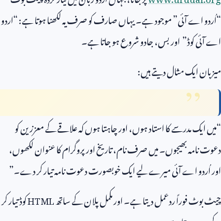
“اُردو اے آئی” موجود ہے۔ یہاں صارف کو صرف یہ لکھنا ہوتا ہے: “اردو
اے آئی کوڈ” اور بس، جادو شروع ہو جاتا ہے۔
میزبان ایک مثال دیتے ہیں:
“میں ایک مدرسے کا استاد ہوں، اور چاہتا ہوں کہ علاقے کے معززین کو
دعوت نامہ بھیجوں۔ میں صرف نام، تاریخ اور پروگرام کا عنوان لکھوں،
اور اُردو اے آئی میرے لیے ایک خوبصورت دعوت نامہ تیار کر دے۔”
چیٹ بوٹ فوراً ردعمل دیتا ہے۔ اور مکمل پلان کے ساتھ
HTML
کوڈ تیار کر
کے دے دیتا ہے۔