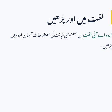
لغت میں اور پڑھیں
اردو اے آئی لغت
میں مصنوعی ذہانت کی اصطلاحات آسان اردو میں
پڑھیں۔