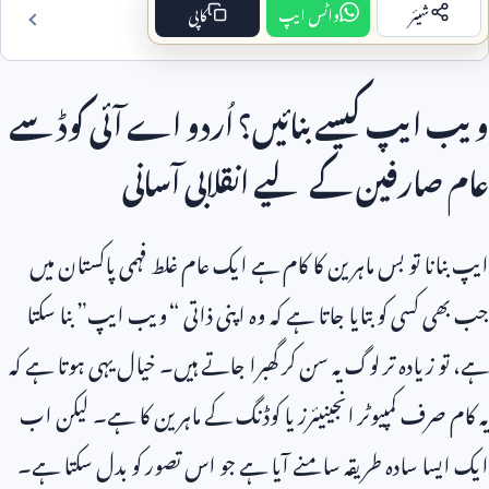
شیئر
واٹس ایپ
کاپی
فہرست مضمون
ویب ایپ کیسے بنائیں؟ اُردو اے آئی کوڈ سے
عام صارفین کے لیے انقلابی آسانی
ایپ بنانا تو بس ماہرین کا کام ہے ایک عام غلط فہمی پاکستان میں
جب بھی کسی کو بتایا جاتا ہے کہ وہ اپنی ذاتی “ویب ایپ” بنا سکتا
ہے، تو زیادہ تر لوگ یہ سن کر گھبرا جاتے ہیں۔ خیال یہی ہوتا ہے کہ
یہ کام صرف کمپیوٹر انجینیئرز یا کوڈنگ کے ماہرین کا ہے۔ لیکن اب
ایک ایسا سادہ طریقہ سامنے آیا ہے جو اس تصور کو بدل سکتا ہے۔