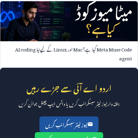
Meta Muse Code
کیا ہے؟
Mac
اور
Linux
کے لیے نیا
AI coding
agent
اردو اے آئی سے جڑے رہیں
ہفتہ وار نیوز لیٹر سبسکرائب کریں یا واٹس ایپ چینل جوائن کریں
نیوز لیٹر سبسکرائب کریں