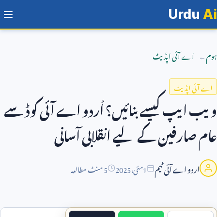
Urdu
Ai
ہوم
اے آئی اپڈیٹ
اے آئی اپڈیٹ
ویب ایپ کیسے بنائیں؟ اُردو اے آئی کوڈ سے
عام صارفین کے لیے انقلابی آسانی
اردو اے آئی ٹیم
1
مئی،
2025
5 منٹ مطالعہ