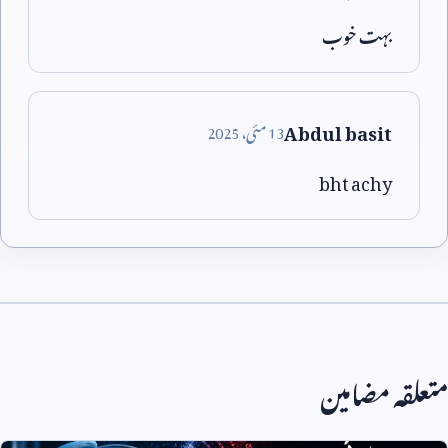
بہت خوب
Abdul basit
13
مئی،
2025
bht achy
متعلقہ مضامین