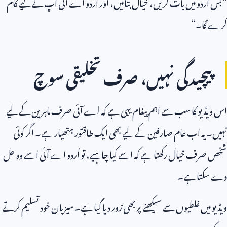
“بس اردو میں بات کریں، خیال بتائیں، اور اردو اے آئی آپ کے لیے کام
کرے گا۔“
پیچیدگی نہیں، صرف تخلیقی سوچ
اس ویڈیو کا سب سے اہم پیغام یہی ہے کہ
ا
ے آئی صرف ماہرین کے لیے
نہیں۔ یہ اب عام صارفین کے لیے بھی ایک طاقتور ہتھیار ہے۔ اگر کوئی
شخص صرف خیال رکھتا ہے کہ اسے کیا چاہیے، تو اُردو اے آئی اسے وہ حل
دے سکتا ہے۔
ویڈیو میں غلطیوں سے سیکھنے پر بھی زور دیا گیا ہے۔ میزبان خود تسلیم کرتے