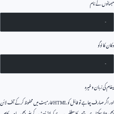
مہمانوں کے نام
-
دکان کا لوگو
-
پیغام کی زبان وغیرہ
اور اگر صارف چاہے تو فائل کو
HTML
فارمیٹ میں محفوظ کرکے آف لائن
بھی چلا سکتا ہے۔ جس کا مطلب یہ ہے کہ انٹرنیٹ کے بغیر بھی یہ ایپ کام