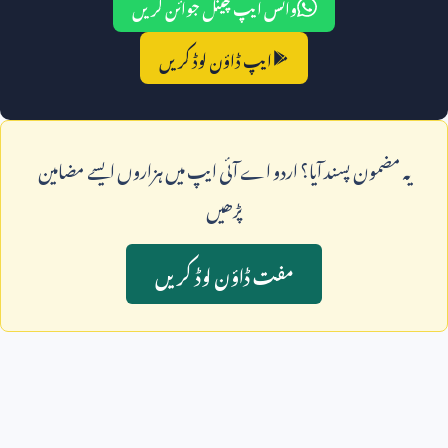
واٹس ایپ چینل جوائن کریں
ایپ ڈاؤن لوڈ کریں
يہ مضمون پسند آيا؟ اردو اے آئی ايپ ميں ہزاروں ايسے مضامين
پڑھيں
مفت ڈاؤن لوڈ کريں