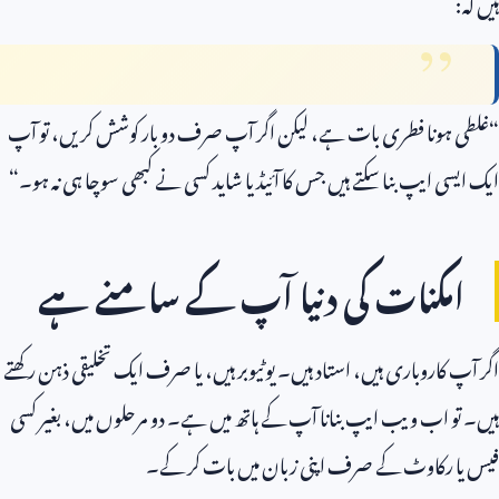
ہیں کہ:
“غلطی ہونا فطری بات ہے، لیکن اگر آپ صرف دو بار کوشش کریں، تو آپ
ایک ایسی ایپ بنا سکتے ہیں جس کا آئیڈیا شاید کسی نے کبھی سوچا ہی نہ ہو۔“
امکنات کی دنیا آپ کے سامنے ہے
اگر آپ کاروباری ہیں، استاد ہیں۔ یوٹیوبر ہیں، یا صرف ایک تخلیقی ذہن رکھتے
ہیں۔ تو اب ویب ایپ بنانا آپ کے ہاتھ میں ہے۔ دو مرحلوں میں، بغیر کسی
فیس یا رکاوٹ کے صرف اپنی زبان میں بات کر کے۔