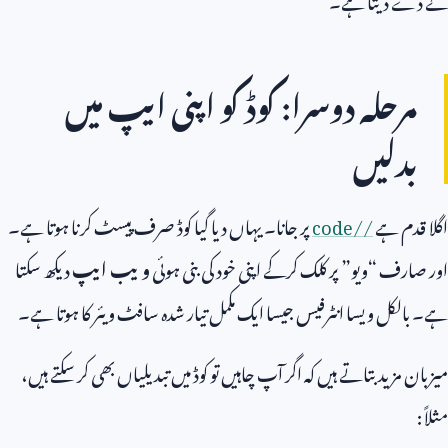
مرحلہ دوسرا: کوڈ کو اپنی ایپ میں
بدلیں
اگلا قدم ہے
/
code/
پر جانا۔ یہاں دیا گیا کوڈ صرف پیسٹ کرنا ہوتا ہے۔
اور صارف “ویو” پر کلک کرکے اپنی خود کی بنی ہوئی
ویب ایپ
دیکھ سکتا
ہے۔ بالکل ویسا انٹرفیس جیسا ایک مکمل تیار شدہ سافٹ ویئر کا ہوتا ہے۔
میزبان مزید بتاتے ہیں کہ اگر آپ چاہیں تو کوڈ میں تبدیلیاں بھی کر سکتے ہیں،
مثلاً: