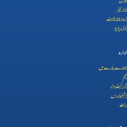
نیوز لیٹر
اردو
AI
چیٹ
کوڈ پریویو
ادارہ
ہمارے بارے میں
ٹیم
شراکت دار
اشتہار دیں
رابطہ