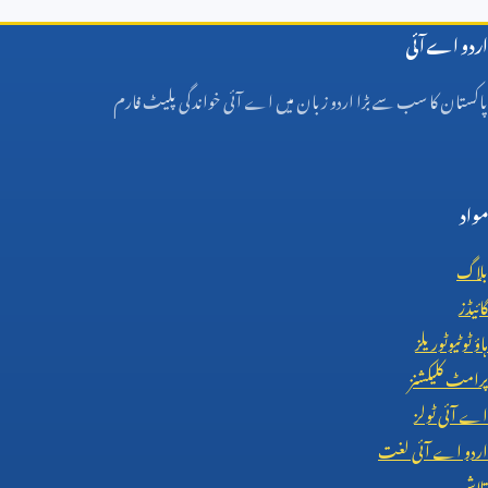
اردو اے آئی
پاکستان کا سب سے بڑا اردو زبان میں اے آئی خواندگی پلیٹ فارم
مواد
بلاگ
گائیڈز
ہاؤ ٹو ٹیوٹوریلز
پرامٹ کلیکشنز
اے آئی ٹولز
اردو اے آئی لغت
تلاش