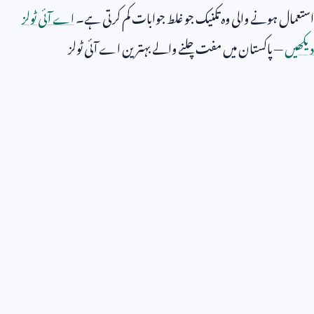
استعمال ہونے والی وہ تکنیک جو غلط جوابات کم کرتی ہے۔
اے آئی ٹولز
دیکھیں
— پاکستان میں مفت چلنے والے بہترین اے آئی ٹولز