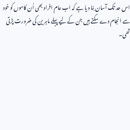
اس حد تک آسان بنا دیا ہے کہ اب عام افراد بھی اُن کاموں کو خود
سے انجام دے سکتے ہیں جن کے لیے پہلے ماہرین کی ضرورت پڑتی
تھی۔