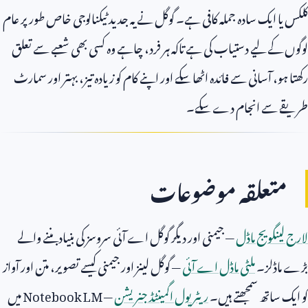
کلکس یا ایک سادہ جملہ کافی ہے۔ گوگل نے یہ جدید ٹیکنالوجی خاص طور پر عام
لوگوں کے لیے دستیاب کی ہے تاکہ ہر فرد، چاہے وہ کسی بھی شعبے سے تعلق
رکھتا ہو، آسانی سے فائدہ اٹھا سکے اور اپنے کام کو زیادہ تیز، بہتر اور سمارٹ
طریقے سے انجام دے سکے۔
متعلقہ موضوعات
لارج لینگویج ماڈل
— جیمنی اور دیگر گوگل اے آئی سروسز کی بنیاد بننے والے
بڑے ماڈلز۔
ملٹی ماڈل اے آئی
— گوگل لینز اور جیمنی کیسے تصویر، متن اور آواز
کو ایک ساتھ سمجھتے ہیں۔
ریٹریول اگمینٹڈ جنریشن
—
Notebook LM
میں