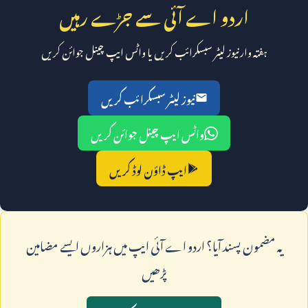
اردو اے آئی سے جڑے رہیں
ہفتہ وار نیوز لیٹر سبسکرائب کریں یا واٹس ایپ چینل جوائن کریں
نیوز لیٹر سبسکرائب کریں
واٹس ایپ چینل جوائن کریں
ایپ ڈاؤن لوڈ کریں
يہ مضمون پسند آيا؟ اردو اے آئی ايپ ميں ہزاروں ايسے مضامين
پڑھيں