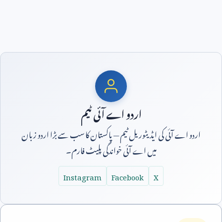
اردو اے آئی ٹیم
اردو اے آئی کی ایڈیٹوریل ٹیم — پاکستان کا سب سے بڑا اردو زبان
میں اے آئی خواندگی پلیٹ فارم۔
Instagram
Facebook
X