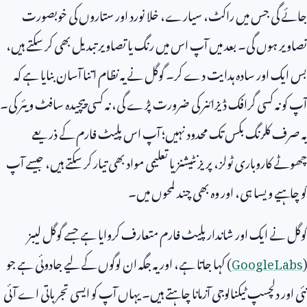
جائے گی جس میں راکٹ، سیارے، خلا نورد اور ستاروں کی خوبصورت
تصاویر ہوں گی۔ بعد میں آپ اس میں رنگ یا تصاویر تبدیل بھی کر سکتے ہیں،
بس ایک اور سادہ ہدایت دے کر۔ گوگل نے یہ نظام اتنا آسان بنایا ہے کہ
آپ کو نہ کسی گرافک ڈیزائنر کی ضرورت پڑے گی، نہ کسی پیچیدہ سافٹ ویئر کی۔
یہ صرف کلرنگ بکس تک محدود نہیں؛ آپ اس پلیٹ فارم کے ذریعے
چھوٹے کاروباری ٹولز، پریزنٹیشنز یا تعلیمی مواد بھی تیار کر سکتے ہیں، جیسے آپ
کو چاہیے ویسا ہی، اور وہ بھی چند لمحوں میں۔
گوگل نے ایک اور شاندار پلیٹ فارم متعارف کروایا ہے جسے گوگل لیبز
(
Google Labs
) کہا جاتا ہے، اور یہ جگہ ان لوگوں کے لیے جادوئی ہے جو
نئی اور دلچسپ ٹیکنالوجی آزمانا چاہتے ہیں۔ یہاں آپ کو ایسی تجرباتی اے آئی