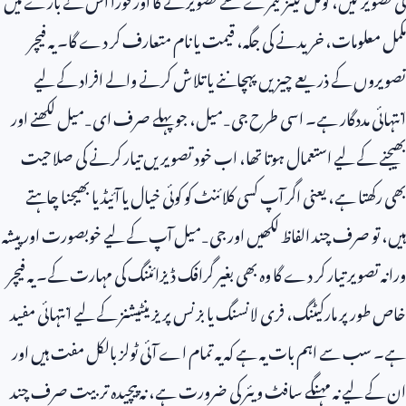
مکمل معلومات، خریدنے کی جگہ، قیمت یا نام متعارف کر دے گا۔ یہ فیچر
تصویروں کے ذریعے چیزیں پہچاننے یا تلاش کرنے والے افراد کے لیے
انتہائی مددگار ہے۔ اسی طرح جی‑میل، جو پہلے صرف ای‑میل لکھنے اور
بھیجنے کے لیے استعمال ہوتا تھا، اب خود تصویریں تیار کرنے کی صلاحیت
بھی رکھتا ہے، یعنی اگر آپ کسی کلائنٹ کو کوئی خیال یا آئیڈیا بھیجنا چاہتے
ہیں، تو صرف چند الفاظ لکھیں اور جی‑میل آپ کے لیے خوبصورت اور پیشہ
ورانہ تصویر تیار کر دے گا وہ بھی بغیر گرافک ڈیزائننگ کی مہارت کے۔ یہ فیچر
خاص طور پر مارکیٹنگ، فری لانسنگ یا بزنس پریزینٹیشنز کے لیے انتہائی مفید
ہے۔ سب سے اہم بات یہ ہے کہ یہ تمام اے آئی ٹولز بالکل مفت ہیں اور
ان کے لیے نہ مہنگے سافٹ ویئر کی ضرورت ہے، نہ پیچیدہ تربیت صرف چند