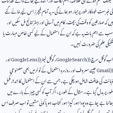
کی فہرست خودکار طور پر تیار ہو جائے گی۔ یہ تمام فیچرز اس لیے بنائے گئے
ہیں کہ صارفین کو وقت کی بچت، کام میں آسانی اور بہتر نتائج مل سکیں اور
سب سے اہم بات یہ ہے کہ ان کے استعمال کے لیے کسی خاص مہارت یا
تکنیکی علم کی ضرورت نہیں۔
اب گوگل سرچ (
Google Search)
، گوگل لینز (
Google Lens)
اور
(
Gmail)
جیسے معروف اور روزمرہ استعمال کے ٹولز میں بھی مصنوعی
ذہانت کی طاقت شامل ہو چکی ہے، جس سے ان کے استعمال کا انداز مکمل
طور پر بدل گیا ہے۔ مثال کے طور پر، اگر آپ کو کسی چیز کے بارے میں
جاننا ہے چاہے وہ پودا ہو، کپڑا ہو، کتاب ہو یا کوئی مشین تو اب صرف اس
کی تصویر لیں، گوگل لینز کیمرے سے تصویر لے گا اور فوراً اس کے بارے میں