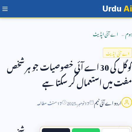
Urdu
Ai
ہوم
اے آئی اپڈیٹ
اے آئی اپڈیٹ
گوگل کی
30
اے آئی خصوصیات جو ہر شخص
مفت میں استعمال کر سکتا ہے
اردو اے آئی ٹیم
17
نومبر،
2025
17 منٹ مطالعہ