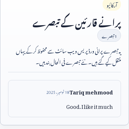
آرکائیو
پرانے قارئین کے تبصرے
1
تبصرے
یہ تبصرے پرانی ورڈپریس ویب سائٹ سے محفوظ کر کے یہاں
منتقل کیے گئے ہیں۔ نئے تبصرے فی الحال بند ہیں۔
Tariq mehmood
18
نومبر،
2025
Good. I like it much