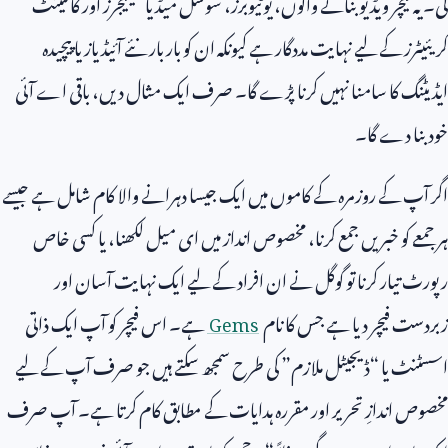
گی۔ یہ فیچر ویڈیو بنانے والوں، یوٹیوبرز، سوشل میڈیا مینیجرز اور کانٹینٹ
کریئیٹرز کے لیے نہایت مددگار ہے کیونکہ ان کو بار بار نئے آئیڈیاز یا پیچیدہ
ایڈیٹنگ کا سامنا نہیں کرنا پڑے گا۔ صرف ایک مثال دیں، باقی اے آئی
خود بنا دے گا۔
اگر آپ کے روزمرہ کے کاموں میں ایک جیسا دہرانے والا کام شامل ہے جیسے
ہر جمعے کو خبریں جمع کرنا، مخصوص انداز میں ای میل لکھنا، یا کسی خاص
رپورٹ تیار کرنا تو گوگل نے ان افراد کے لیے ایک نہایت آسان اور
زبردست فیچر دیا ہے جس کا نام
Gems
ہے۔ اس فیچر کو آپ ایک ذاتی
اسسٹنٹ یا “ڈیجیٹل ملازم” کی طرح سمجھ سکتے ہیں جو صرف آپ کے لیے
مخصوص اندازِ تحریر اور مقررہ ہدایات کے مطابق کام کرتا ہے۔ آپ صرف