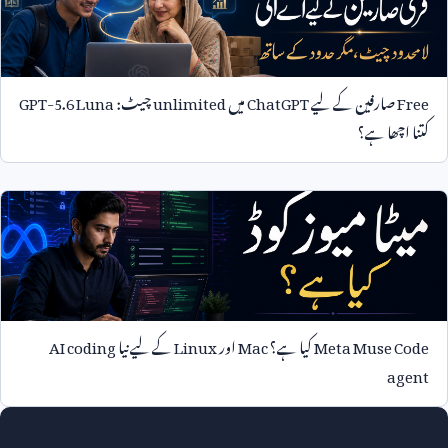
Free
صارفین کے لیے
ChatGPT
میں
unlimited
چیٹ:
GPT-5.6 Luna
کتنا اچھا ہے؟
Meta Muse Code
کیا ہے؟
Mac
اور
Linux
کے لیے نیا
AI coding
agent