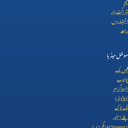
ٹیم
شراکت دار
اشتہار دیں
رابطہ
سوشل میڈیا
فیس بک
یوٹیوب
انسٹاگرام
X (
ٹوئٹر)
ٹک ٹاک
پلے اسٹور
AI Viewer (
انگریزی)