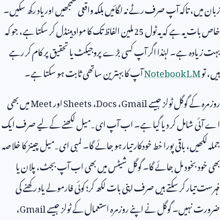
زبان میں، تاکہ آپ صرف رٹے نہ لگائیں بلکہ واقعی سمجھیں اور یاد رکھ سکیں۔
خاص بات یہ ہے کہ یہ ٹول
25
ملین الفاظ تک کا مواد ہینڈل کر سکتا ہے، جو کہ
بہت زیادہ ہے۔ لہٰذا اگر آپ کسی بڑے پروجیکٹ یا تحقیق پر کام کر رہے
ہیں، تو
Notebook LM
آپ کا بہترین ساتھی ثابت ہو سکتا ہے۔
روزمرہ کے گوگل ٹولز جیسے
Gmail
،
Docs
،
Sheets
اور
Meet
میں بھی
اے آئی شامل کر دیا گیا ہے۔ اب آپ ای‑میل لکھنے کے لیے صرف ایک
جملہ لکھیں، باقی پورا خط خودکار تیار ہو جائے گا۔ لمبی ای‑میل چینز کا خلاصہ
بھی خود بخود مل جائے گا۔ گوگل شیٹس میں بھی اب آپ بجٹ، پلان یا
فہرست تیار کر سکتے ہیں صرف اپنی بات لکھ کر؛ کوئی فارمولے یاد رکھنے کی
ضرورت نہیں۔ گوگل نے اپنے روزمرہ استعمال کے ٹولز جیسے
Gmail
،