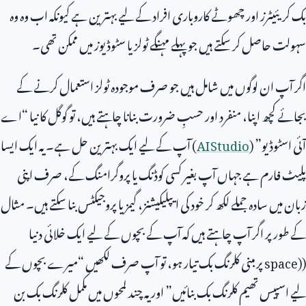
بک کریئیٹرز اور چھوٹے کاروباری افراد کے لیے بہترین ہے کیونکہ اب وہ وہ
سہولت حاصل کر سکتے ہیں جو پہلے مہنگے ٹولز یا سٹوڈیوز میں ممکن تھی۔
اگر آپ ان لوگوں میں شامل ہیں جو صرف موجودہ ٹولز استعمال کرنے کے
بجائے کچھ اپنا، منفرد اور حسبِ ضرورت بنانا چاہتے ہیں، تو گوگل کا نیا “اے
آئی اسٹوڈیو” (
AI Studio
) آپ کے لیے ایک بہترین حل ہے۔ یہ ایک ایسا
پلیٹ فارم ہے جہاں آپ بغیر کسی کوڈنگ یا پروگرامنگ کے، صرف اپنی
زبان میں سادہ جملے لکھ کر خود کی ایپلیکیشنز، گیمز یا پروجیکٹس بنا سکتے ہیں۔ مثال
کے طور پر اگر آپ چاہتے ہیں کہ آپ کے بچوں کے لیے ایک خلائی دنیا
(
space)
پر مبنی کلرنگ بک تیار ہو، تو آپ صرف لکھیں “میرے بچوں کے
لیے اسپیس تھیم کلرنگ بک بنائیں” اور یہ چند لمحوں میں مکمل کلرنگ بک بن