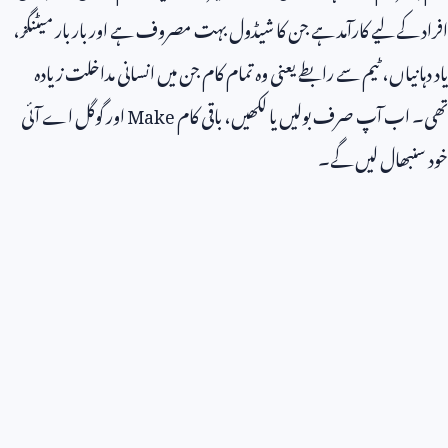
افراد کے لیے کارآمد ہے جن کا شیڈول بہت مصروف ہے اور بار بار میٹنگز،
یاد دہانیاں، ٹیم سے رابطے یعنی وہ تمام کام جن میں انسانی مداخلت زیادہ
تھی۔ اب آپ صرف بولیں یا لکھیں، باقی کام
Make
اور گوگل اے آئی
خود سنبھال لیں گے۔