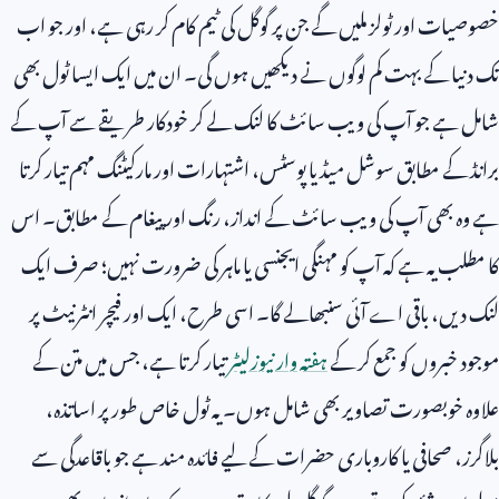
خصوصیات اور ٹولز ملیں گے جن پر گوگل کی ٹیم کام کر رہی ہے، اور جو اب
تک دنیا کے بہت کم لوگوں نے دیکھیں ہوں گی۔ ان میں ایک ایسا ٹول بھی
شامل ہے جو آپ کی ویب سائٹ کا لنک لے کر خودکار طریقے سے آپ کے
برانڈ کے مطابق سوشل میڈیا پوسٹس، اشتہارات اور مارکیٹنگ مہم تیار کرتا
ہے وہ بھی آپ کی ویب سائٹ کے انداز، رنگ اور پیغام کے مطابق۔ اس
کا مطلب یہ ہے کہ آپ کو مہنگی ایجنسی یا ماہر کی ضرورت نہیں؛ صرف ایک
لنک دیں، باقی اے آئی سنبھالے گا۔ اسی طرح، ایک اور فیچر انٹرنیٹ پر
موجود خبروں کو جمع کر کے
ہفتہ وار نیوزلیٹر
تیار کرتا ہے، جس میں متن کے
علاوہ خوبصورت تصاویر بھی شامل ہوں۔ یہ ٹول خاص طور پر اساتذہ،
بلاگرز، صحافی یا کاروباری حضرات کے لیے فائدہ مند ہے جو باقاعدگی سے