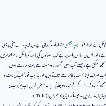
گوگل نے جو طاقتور
ایپ جیمنی
متعارف کروائی ہے۔ یہ ایپ اے آئی پر مبنی
ہے، اور اس کی خاص بات یہ ہے کہ یہ انسانوں کی بات کو بالکل عام انداز میں
سمجھ سکتی ہے، جیسے آپ کسی سمجھدار دوست سے بات کر رہے ہوں۔
آپ صرف اپنا مسئلہ یا کام اسے بتاتے ہیں، اور یہ ایپ فوراً آپ کی بات کو
سمجھ کر مدد کرنے کے لیے تیار ہو جاتی ہے۔ فرض کریں آپ یوٹیوب پر
ویڈیوز بناتے ہیں۔ جیسا کہ ویڈیو کا عنوان (
Title)
اور
تصویر/
thumbnails
بہت اہم ہوتے ہیں، کیونکہ ناظرین انہی چیزوں کو