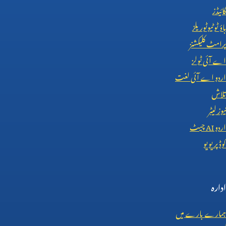
گائیڈز
ہاؤ ٹو ٹیوٹوریلز
پرامٹ کلیکشنز
اے آئی ٹولز
اردو اے آئی لغت
تلاش
نیوز لیٹر
اردو
AI
چیٹ
کوڈ پریویو
ادارہ
ہمارے بارے میں