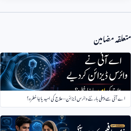
متعلقہ مضامین
اے آئی سے پہلی بار نئے وائرس ڈیزائن—علاج کی امید یا نیا خطرہ؟