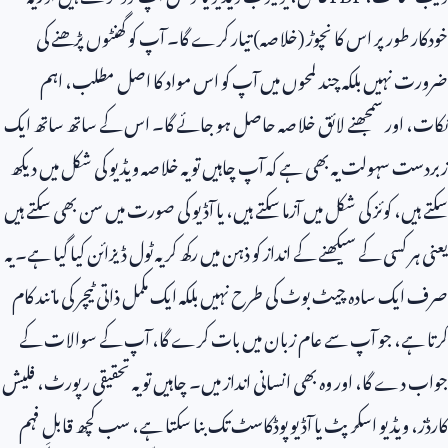
خودکار طور پر اس کا نچوڑ (خلاصہ) تیار کرے گا۔ آپ کو گھنٹوں پڑھنے کی
ضرورت نہیں بلکہ چند لمحوں میں آپ کو اس مواد کا اصل مطلب، اہم
نکات، اور سمجھنے لائق خلاصہ حاصل ہو جائے گا۔ اس کے ساتھ ساتھ ایک
زبردست سہولت یہ بھی ہے کہ آپ چاہیں تو یہ خلاصہ ویڈیو کی شکل میں دیکھ
سکتے ہیں، کوئز کی شکل میں آزما سکتے ہیں، یا آڈیو کی صورت میں سن بھی سکتے ہیں
یعنی ہر کسی کے سیکھنے کے انداز کو ذہن میں رکھ کر یہ ٹول ڈیزائن کیا گیا ہے۔ یہ
صرف ایک سادہ چیٹ بوٹ کی طرح نہیں بلکہ ایک مکمل ذاتی ٹیچر کی مانند کام
کرتا ہے، جو آپ سے عام زبان میں بات کرے گا، آپ کے سوالات کے
جواب دے گا، اور وہ بھی انسانی انداز میں۔ چاہیں تو یہ تحقیقی رپورٹ، فلیش
کارڈز، ویڈیو اسکرپٹ یا آڈیو پوڈکاسٹ تک بنا سکتا ہے، سب کچھ قابلِ فہم