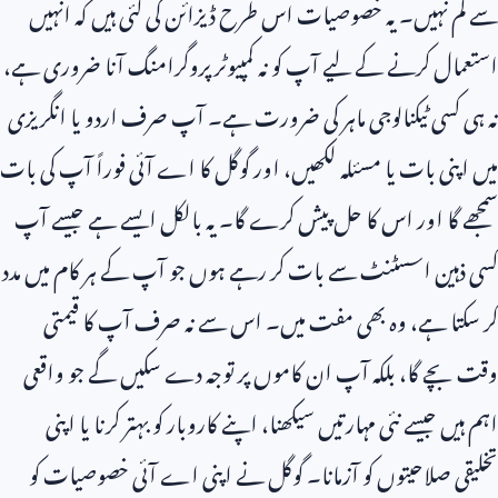
سے کم نہیں۔ یہ خصوصیات اس طرح ڈیزائن کی گئی ہیں کہ انہیں
استعمال کرنے کے لیے آپ کو نہ کمپیوٹر پروگرامنگ آنا ضروری ہے،
نہ ہی کسی ٹیکنالوجی ماہر کی ضرورت ہے۔ آپ صرف اردو یا انگریزی
میں اپنی بات یا مسئلہ لکھیں، اور گوگل کا اے آئی فوراً آپ کی بات
سمجھے گا اور اس کا حل پیش کرے گا۔ یہ بالکل ایسے ہے جیسے آپ
کسی ذہین اسسٹنٹ سے بات کر رہے ہوں جو آپ کے ہر کام میں مدد
کر سکتا ہے، وہ بھی مفت میں۔ اس سے نہ صرف آپ کا قیمتی
وقت بچے گا، بلکہ آپ ان کاموں پر توجہ دے سکیں گے جو واقعی
اہم ہیں جیسے نئی مہارتیں سیکھنا، اپنے کاروبار کو بہتر کرنا یا اپنی
تخلیقی صلاحیتوں کو آزمانا۔ گوگل نے اپنی اے آئی خصوصیات کو