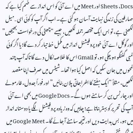
Docs
،
Sheets
اور
Meet
میں اے آئی کو اس انداز سے ضم کیا ہے کہ
صارفین کی زندگی نہایت آسان ہو گئی ہے۔ اب اگر آپ کو کوئی ای‑میل
لکھنی ہے، تو بس ایک مختصر جملہ لکھیں، جیسے “چھٹی کی درخواست بھیجیں”
اور گوگل اے آئی خود پروفیشنل انداز میں مکمل خط تیار کر دے گا؛ یا اگر کوئی
لمبی گفتگو ہو چکی ہو، تو
Gmail
اس کا خلاصہ نکال دے گا تاکہ آپ چند
لمحوں میں جان سکیں کہ اصل کیا ہوا تھا۔ شیٹس میں صرف اپنا مقصد
لکھیں، مثلاً “ایک ہفتے کا اخراجاتی پلان بنائیں” اور فوراً جدول، فارمولے
اور چارٹس بن کر سامنے ہوں گے۔
Google Docs
میں بھی اے آئی
آپ کی تحریر کو بہتر بناتا ہے؛ چاہیں کہ وہ زیادہ پروفیشنل لگے یا دوستانہ انداز
میں ہو، بس ہدایت دیں اور نتیجہ سامنے آ جائے گا۔
Google Meet
میں
میٹنگ ختم ہوتے ہی خلاصہ، اہم نکات اور آئندہ کیے جانے والے اقدامات