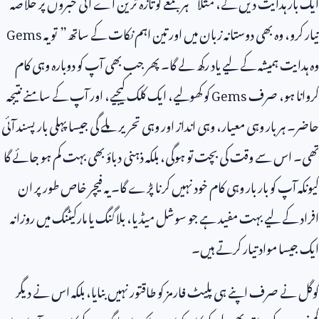
ایک بار ہدایت دیں گے، مثلاً “ہر جمعے کو تازہ ترین اے آئی خبروں پر خلاصہ
تیار کرو، وہ بھی دوستانہ زبان میں اور تین اہم نکات کے ساتھ” تو یہ
Gems
وہ ہدایت ہمیشہ کے لیے یاد رکھ لے گا۔ پھر جب بھی آپ کو دوبارہ وہی کام
کروانا ہو، صرف
Gems
کو کھولیے، ایک کلک کیجیے، اور آپ کے سامنے نتیجہ
حاضر۔ ہر بار وہی معیار، وہی انداز اور وہی تحریر ملے گی جیسا پہلی بار پسند آئی
تھی۔ اس سے وقت کی بچت تو ہوگی، بلکہ ذہنی دباؤ بھی بہت کم ہو جائے گا
کیونکہ آپ کو بار بار وہی کام خود نہیں کرنا پڑے گا۔ یہ فیچر خاص طور پر ان
افراد کے لیے بہت مفید ہے جو سوشل میڈیا، بلاگنگ یا مارکیٹنگ میں روزانہ
ایک جیسا مواد تیار کرتے ہیں۔
گوگل نے صرف اپنے ہی پلیٹ فارمز کو طاقتور نہیں بنایا، بلکہ اس نے دیگر