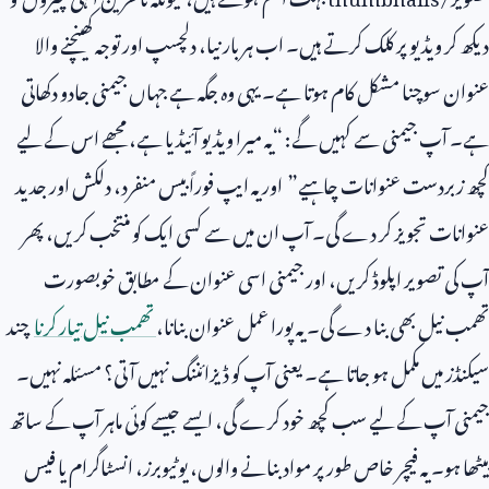
دیکھ کر ویڈیو پر کلک کرتے ہیں۔ اب ہر بار نیا، دلچسپ اور توجہ کھینچنے والا
عنوان سوچنا مشکل کام ہوتا ہے۔ یہی وہ جگہ ہے جہاں جیمنی جادو دکھاتی
ہے۔ آپ جیمنی سے کہیں گے: “یہ میرا ویڈیو آئیڈیا ہے، مجھے اس کے لیے
کچھ زبردست عنوانات چاہیے” اور یہ ایپ فوراً بیس منفرد، دلکش اور جدید
عنوانات تجویز کر دے گی۔ آپ ان میں سے کسی ایک کو منتخب کریں، پھر
آپ کی تصویر اپلوڈ کریں، اور جیمنی اسی عنوان کے مطابق خوبصورت
تھمب نیل بھی بنا دے گی۔ یہ پورا عمل عنوان بنانا،
تھمب نیل تیار کرنا
چند
سیکنڈز میں مکمل ہو جاتا ہے۔ یعنی آپ کو ڈیزائننگ نہیں آتی؟ مسئلہ نہیں۔
جیمنی آپ کے لیے سب کچھ خود کرے گی، ایسے جیسے کوئی ماہر آپ کے ساتھ
بیٹھا ہو۔ یہ فیچر خاص طور پر مواد بنانے والوں، یوٹیوبرز، انسٹاگرام یا فیس