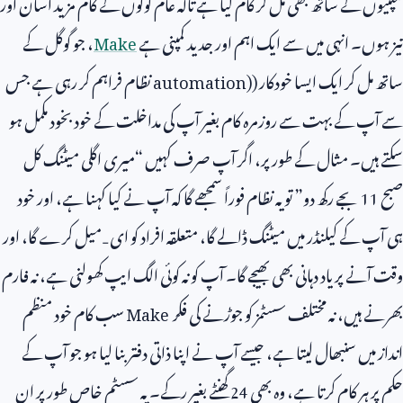
کمپنیوں کے ساتھ بھی مل کر کام کیا ہے تاکہ عام لوگوں کے کام مزید آسان اور
تیز ہوں۔ انہی میں سے ایک اہم اور جدید کمپنی ہے
Make
، جو گوگل کے
ساتھ مل کر ایک ایسا خودکار (
automation)
نظام فراہم کر رہی ہے جس
سے آپ کے بہت سے روزمرہ کام بغیر آپ کی مداخلت کے خود بخود مکمل ہو
سکتے ہیں۔ مثال کے طور پر، اگر آپ صرف کہیں “میری اگلی میٹنگ کل
صبح
11
بجے رکھ دو” تو یہ نظام فوراً سمجھے گا کہ آپ نے کیا کہنا ہے، اور خود
ہی آپ کے کیلنڈر میں میٹنگ ڈالے گا، متعلقہ افراد کو ای‑میل کرے گا، اور
وقت آنے پر یاد دہانی بھی بھیجے گا۔ آپ کو نہ کوئی الگ ایپ کھولنی ہے، نہ فارم
بھرنے ہیں، نہ مختلف سسٹمز کو جوڑنے کی فکر
Make
سب کام خود منظم
انداز میں سنبھال لیتا ہے، جیسے آپ نے اپنا ذاتی دفتر بنا لیا ہو جو آپ کے
حکم پر ہر کام کرتا ہے، وہ بھی
24
گھنٹے بغیر رکے۔ یہ سسٹم خاص طور پر ان