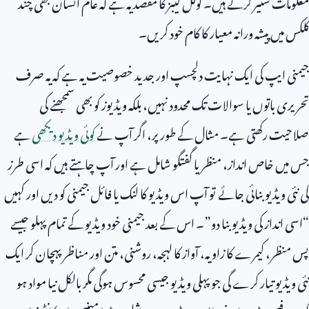
معلومات شئیر کرتے ہیں۔ گوگل لیبز کا مقصد یہ ہے کہ عام انسان بھی چند
کلکس میں پیشہ ورانہ معیار کا کام خود کریں۔
جیمنی ایپ کی ایک نہایت دلچسپ اور جدید خصوصیت یہ ہے کہ یہ صرف
تحریری باتوں یا سوالات تک محدود نہیں، بلکہ ویڈیوز کو بھی سمجھنے کی
صلاحیت رکھتی ہے۔ مثال کے طور پر، اگر آپ نے
کوئی ویڈیو دیکھی
ہے
جس میں خاص انداز، منظر یا گفتگو شامل ہے اور آپ چاہتے ہیں کہ اسی طرز
کی نئی ویڈیو بنائی جائے تو آپ اس ویڈیو کا لنک یا فائل جیمنی کو دیں اور کہیں
“اسی انداز کی ویڈیو بنا دو”۔ اس کے بعد جیمنی خود ویڈیو کے تمام پہلو جیسے
پس منظر، کیمرے کا زاویہ، آواز کا لہجہ، روشنی، متن اور مناظر پہچان کر ایک
نئی ویڈیو تیار کرے گی جو پہلی ویڈیو جیسی محسوس ہوگی مگر بالکل نیا مواد ہو