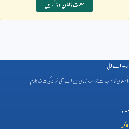
مفت ڈاؤن لوڈ کريں
اردو اے آئی
پاکستان کا سب سے بڑا اردو زبان میں اے آئی خواندگی پلیٹ فارم
مواد
بلاگ