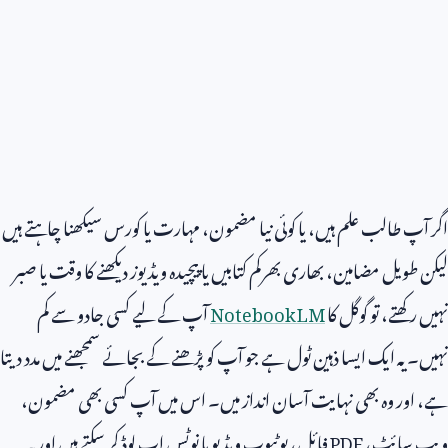
اگر آپ طالب علم ہیں، یا کوئی نیا مضمون، مہارت یا کورس سیکھنا چاہتے ہیں
لیکن طویل مضامین، بھاری بھرکم کتابیں یا پیچیدہ ویڈیوز دیکھنے کا وقت یا صبر
نہیں رکھتے، تو گوگل کا
Notebook LM
آپ کے لیے کسی جادو سے کم
نہیں۔ یہ ایک ایسا ذہین ٹول ہے جو آپ کو پڑھنے کے بجائے سمجھنے میں مدد دیتا
ہے، اور وہ بھی نہایت آسان انداز میں۔ اس میں آپ کسی بھی مضمون،
ویب سائٹ،
PDF
فائل، یوٹیوب ویڈیو یا نوٹس اپ لوڈ کر سکتے ہیں اور یہ