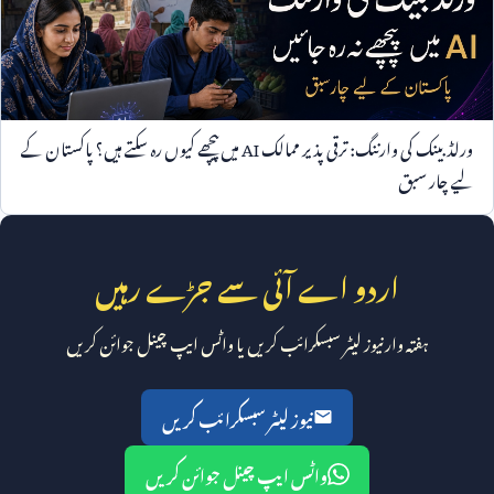
ورلڈ بینک کی وارننگ: ترقی پذیر ممالک
AI
میں پیچھے کیوں رہ سکتے ہیں؟ پاکستان کے
لیے چار سبق
اردو اے آئی سے جڑے رہیں
ہفتہ وار نیوز لیٹر سبسکرائب کریں یا واٹس ایپ چینل جوائن کریں
نیوز لیٹر سبسکرائب کریں
واٹس ایپ چینل جوائن کریں