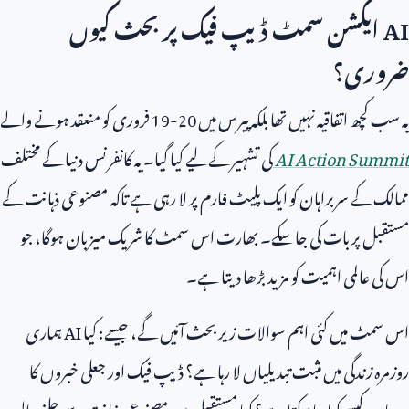
AI
ایکشن سمٹ ڈیپ فیک پر بحث کیوں
ضروری؟
یہ سب کچھ اتفاقیہ نہیں تھا بلکہ پیرس میں
19-20
فروری کو منعقد ہونے والے
AI Action Summit
کی تشہیر کے لیے کیا گیا۔ یہ کانفرنس دنیا کے مختلف
ممالک کے سربراہان کو ایک پلیٹ فارم پر لا رہی ہے تاکہ مصنوعی ذہانت کے
مستقبل پر بات کی جا سکے۔ بھارت اس سمٹ کا شریک میزبان ہوگا، جو
اس کی عالمی اہمیت کو مزید بڑھا دیتا ہے۔
اس سمٹ میں کئی اہم سوالات زیر بحث آئیں گے، جیسے: کیا
AI
ہماری
روزمرہ زندگی میں مثبت تبدیلیاں لا رہا ہے؟ ڈیپ فیک اور جعلی خبروں کا
سدباب کیسے کیا جا سکتا ہے؟ کیا مستقبل میں مصنوعی ذہانت سے چلنے والی