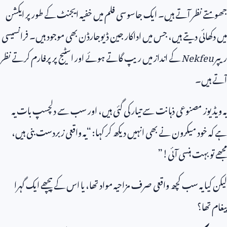
جھومتے نظر آتے ہیں۔ ایک جاسوسی فلم میں خفیہ ایجنٹ کے طور پر ایکشن
میں دکھائی دیتے ہیں، جس میں اداکار جین ڈیوجارڈن بھی موجود ہیں۔ فرانسیسی
ریپر
Nekfeu
کے انداز میں ریپ گاتے ہوئے اور اسٹیج پر پرفارم کرتے نظر
آتے ہیں۔
یہ ویڈیوز مصنوعی ذہانت سے تیار کی گئی ہیں، اور سب سے دلچسپ بات یہ
ہے کہ خود میکرون نے بھی انہیں دیکھ کر کہا: “یہ واقعی زبردست بنی ہیں،
مجھے تو بہت ہنسی آئی!”
لیکن کیا یہ سب کچھ واقعی صرف مزاحیہ مواد تھا، یا اس کے پیچھے ایک گہرا
پیغام تھا؟