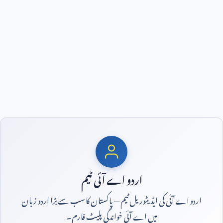
اردو اے آئی ٹیم
اردو اے آئی کی ایڈیٹوریل ٹیم — پاکستان کا سب سے بڑا اردو زبان
میں اے آئی خواندگی پلیٹ فارم۔