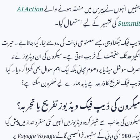
جنہیں انہوں نے پیرس میں منعقد ہونے والے
AI Action
Summit
کی تشہیر کے لیے استعمال کیا۔
ڈیپ فیک ٹیکنالوجی، جسے مصنوعی ذہانت کی مدد سے تیار کیا جاتا ہے۔ حیرت
انگیز حد تک حقیقت کے قریب ہوتی ہے۔ میکرون کی ان ویڈیوز نے نہ
صرف سوشل میڈیا پر دھوم مچائی بلکہ ایک اہم سوال بھی کھڑا کر دیا۔ کیا
ڈیپ فیک تفریح کا ذریعہ ہے یا یہ ہمارے لیے خطرہ بن سکتا ہے؟
میکرون کی ڈیپ فیک ویڈیوز تفریح یا تجربہ؟
میکرون کی جانب سے شیئر کردہ ویڈیوز میں انہیں کئی منفرد انداز میں پیش کیا
گیا۔
1980
کی دہائی کے مشہور فرانسیسی گانے
Voyage Voyage
پر