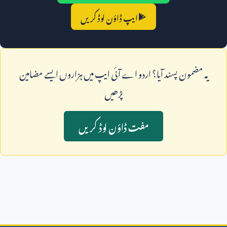
ایپ ڈاؤن لوڈ کریں
يہ مضمون پسند آيا؟ اردو اے آئی ايپ ميں ہزاروں ايسے مضامين
پڑھيں
مفت ڈاؤن لوڈ کريں