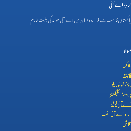
اردو اے آئی
پاکستان کا سب سے بڑا اردو زبان میں اے آئی خواندگی پلیٹ فارم
مواد
بلاگ
گائیڈز
ہاؤ ٹو ٹیوٹوریلز
پرامٹ کلیکشنز
اے آئی ٹولز
اردو اے آئی لغت
تلاش