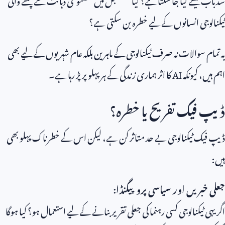
ٹیکنالوجی انسانوں کے لیے خطرہ بن سکتی ہے؟
یہ تمام سوالات نہ صرف ٹیکنالوجی کے ماہرین بلکہ عام شہریوں کے لیے بھی
اہم ہیں، کیونکہ
AI
کا اثر ہماری زندگی کے ہر پہلو پر پڑ رہا ہے۔
ڈیپ فیک تفریح یا خطرہ؟
ڈیپ فیک ٹیکنالوجی بے حد متاثر کن ہے، لیکن اس کے خطرناک پہلو بھی
ہیں:
جعلی خبریں اور سیاسی پروپیگنڈا:
اگر یہی ٹیکنالوجی کسی رہنما کی جعلی تقریر بنانے کے لیے استعمال ہو؟ کیا ہوگا