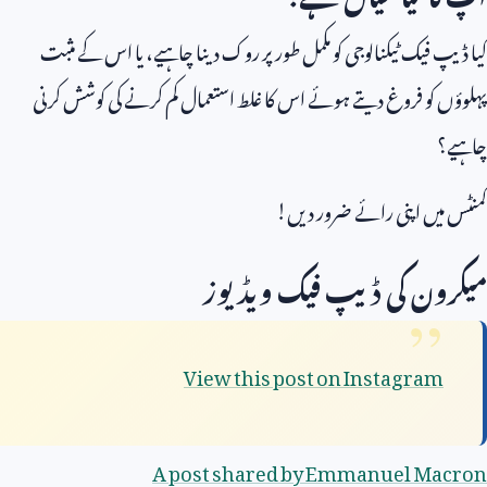
کیا ڈیپ فیک ٹیکنالوجی کو مکمل طور پر روک دینا چاہیے، یا اس کے مثبت
پہلوؤں کو فروغ دیتے ہوئے اس کا غلط استعمال کم کرنے کی کوشش کرنی
چاہیے؟
کمنٹس میں اپنی رائے ضرور دیں!
میکرون کی ڈیپ فیک ویڈیوز
View this post on Instagram
A post shared by Emmanuel Macron