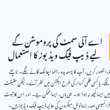
اے آئی سمٹ کی پروموشن کے
لیے ڈیپ فیک ویڈیوز کا استعمال
ذرا تصور کریں، آپ کا پسندیدہ رہنما اچانک گانے لگے۔ ناچنے
لگے، یا کسی فلمی کردار کی طرح ایکشن میں نظر آئے۔ لیکن حقیقت
میں ایسا کچھ نہ ہوا ہو۔ جی ہاں، ایسا ممکن ہے۔ اور اس کا ثبوت
فرانسیسی صدر ایمانوئل میکرون کی حالیہ ڈیپ فیک ویڈیوز ہیں۔