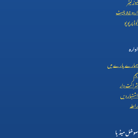
نیوز لیٹر
اردو
AI
چیٹ
کوڈ پریویو
ادارہ
ہمارے بارے میں
ٹیم
شراکت دار
اشتہار دیں
رابطہ
سوشل میڈیا