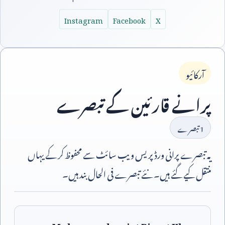
Instagram
Facebook
X
آرکائیو
پرانے قارئین کے تبصرے
1
تبصرے
یہ تبصرے پرانی ورڈپریس ویب سائٹ سے محفوظ کر کے یہاں
منتقل کیے گئے ہیں۔ نئے تبصرے فی الحال بند ہیں۔
Muhammad rasiat Riaset Khan