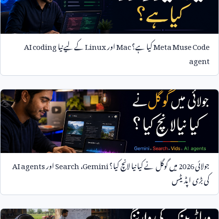
Meta Muse Code
کیا ہے؟
Mac
اور
Linux
کے لیے نیا
AI coding
agent
جولائی
2026
میں گوگل نے کیا نیا لانچ کیا؟
Gemini
،
Search
اور
AI agents
کی بڑی اپڈیٹس