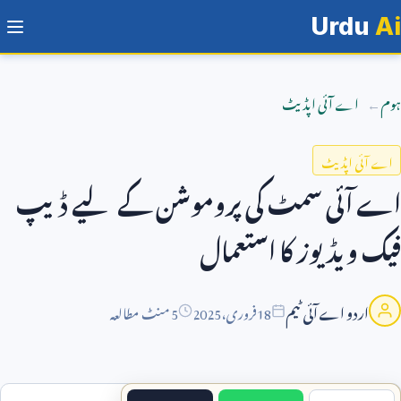
Urdu
Ai
ہوم
اے آئی اپڈیٹ
اے آئی اپڈیٹ
اے آئی سمٹ کی پروموشن کے لیے ڈیپ
فیک ویڈیوز کا استعمال
اردو اے آئی ٹیم
18
فروری،
2025
5 منٹ مطالعہ