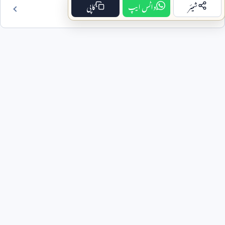
شیئر
واٹس ایپ
کاپی
فہرست مضمون