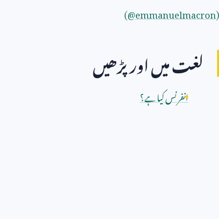
(@emmanuelmacron)
لغت میں اور پڑھیں
انفرنس کیا ہے؟