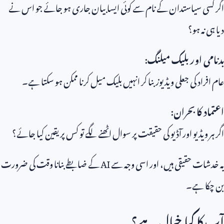
اگر کسی سیاستدان کے نام سے کوئی ایسا بیان جاری ہو جائے جو اس نے
دیا ہی نہ ہو؟
بدنامی اور بلیک میلنگ:
عام افراد کی جعلی ویڈیوز بنا کر انہیں بلیک میل کرنا ممکن ہو سکتا ہے۔
اعتماد کا بحران:
اگر ہر ویڈیو اور آڈیو کی حقیقت پر سوال اٹھنے لگے تو کس پر یقین کیا جائے؟
یہ خدشات حقیقی ہیں، اور اسی وجہ سے
AI
کے ضابطے بنانا وقت کی ضرورت
بن چکا ہے۔
آپ کا کیا خیال ہے؟