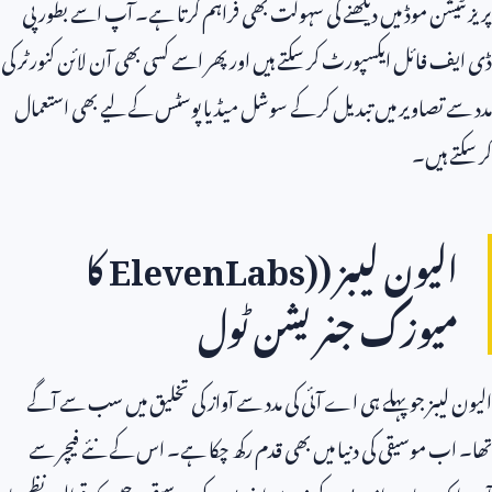
پریزنٹیشن موڈ میں دیکھنے کی سہولت بھی فراہم کرتا ہے۔ آپ اسے بطور پی
ڈی ایف فائل ایکسپورٹ کر سکتے ہیں اور پھر اسے کسی بھی آن لائن کنورٹر کی
مدد سے تصاویر میں تبدیل کر کے سوشل میڈیا پوسٹس کے لیے بھی استعمال
کر سکتے ہیں۔
الیون لیبز (
ElevenLabs)
کا
میوزک جنریشن ٹول
الیون لیبز جو پہلے ہی اے آئی کی مدد سے آواز کی تخلیق میں سب سے آگے
تھا۔ اب موسیقی کی دنیا میں بھی قدم رکھ چکا ہے۔ اس کے نئے فیچر سے