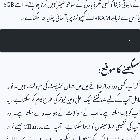
کے مالیاتی ڈیٹا کو کسی تھرڈ پارٹی کے ساتھ شیئر نہیں کرنا چاہتے۔ اسے
16GB
یا اس سے زیادہ
RAM
والے کمپیوٹرز پر باآسانی چلایا جا سکتا ہے۔
-
سیکھنے کا موقع:
اگر آپ کسی دور دراز علاقے میں ہیں جہاں انٹرنیٹ کی سہولت نہیں۔ تو یہ
ماڈل آپ کے لیے
24
گھنٹے ایک اعلیٰ ذہین ٹیوٹر کی طرح کام کر سکتا ہے۔ یہ
آپ کو پڑھا سکتا ہے۔ آپ کے سوالات کے جواب دے سکتا ہے۔ اور
آپ کی تخلیقی صلاحیتوں کو بڑھا سکتا ہے۔ آپ اسے
Ollama
جیسے ٹولز
کے ذریعے ڈاؤن لوڈ کر کے استعمال کر سکتے ہیں۔ اوپن اے آئی کا یہ ماڈل فی