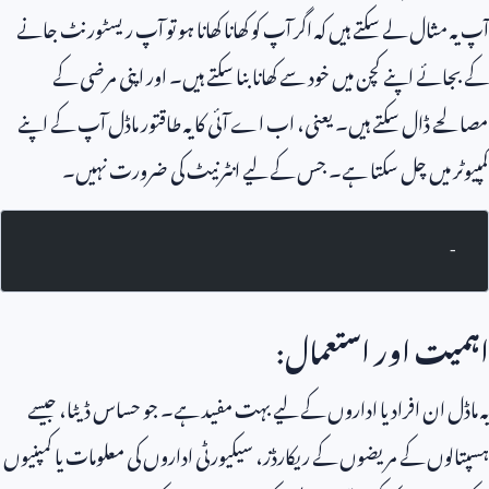
آپ یہ مثال لے سکتے ہیں کہ اگر آپ کو کھانا کھانا ہو تو آپ ریسٹورنٹ جانے
کے بجائے اپنے کچن میں خود سے کھانا بنا سکتے ہیں۔ اور اپنی مرضی کے
مصالحے ڈال سکتے ہیں۔ یعنی، اب اے آئی کا یہ طاقتور ماڈل آپ کے اپنے
کمپیوٹر میں چل سکتا ہے۔ جس کے لیے انٹرنیٹ کی ضرورت نہیں۔
-
اہمیت اور استعمال:
یہ ماڈل ان افراد یا اداروں کے لیے بہت مفید ہے۔ جو حساس ڈیٹا، جیسے
ہسپتالوں کے مریضوں کے ریکارڈز، سیکیورٹی اداروں کی معلومات یا کمپنیوں