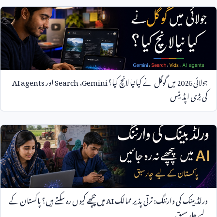
جولائی
2026
میں گوگل نے کیا نیا لانچ کیا؟
Gemini
،
Search
اور
AI agents
کی بڑی اپڈیٹس
ورلڈ بینک کی وارننگ: ترقی پذیر ممالک
AI
میں پیچھے کیوں رہ سکتے ہیں؟ پاکستان کے
لیے چار سبق