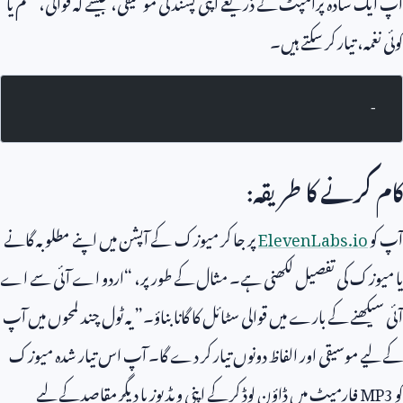
آپ ایک سادہ پرامپٹ کے ذریعے اپنی پسند کی موسیقی، جیسے کہ قوالی، نظم یا
کوئی نغمہ، تیار کر سکتے ہیں۔
-
کام کرنے کا طریقہ:
آپ کو
ElevenLabs.io
پر جا کر میوزک کے آپشن میں اپنے مطلوبہ گانے
یا میوزک کی تفصیل لکھنی ہے۔ مثال کے طور پر، “اردو اے آئی سے اے
آئی سیکھنے کے بارے میں قوالی سٹائل کا گانا بناؤ۔” یہ ٹول چند لمحوں میں آپ
کے لیے موسیقی اور الفاظ دونوں تیار کر دے گا۔ آپ اس تیار شدہ میوزک
کو
MP3
فارمیٹ میں ڈاؤن لوڈ کر کے اپنی ویڈیوز یا دیگر مقاصد کے لیے