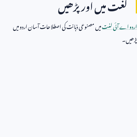
لغت میں اور پڑھیں
اردو اے آئی لغت
میں مصنوعی ذہانت کی اصطلاحات آسان اردو میں
پڑھیں۔