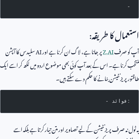
-
استعمال کا طریقہ:
آپ کو صرف
Z.AI
پر جانا ہے، لاگ ان کرنا ہے اور
AI
سلیدس کا آپشن
منتخب کرنا ہے۔ اس کے بعد آپ کوئی بھی موضوع اردو میں لکھ کر اسے ایک
طاقتور پریزنٹیشن بنانے کا حکم دے سکتے ہیں۔
- فوائد:
یہ ٹول نہ صرف پریزنٹیشن کے لیے تصاویر اور متن تیار کرتا ہے بلکہ اسے