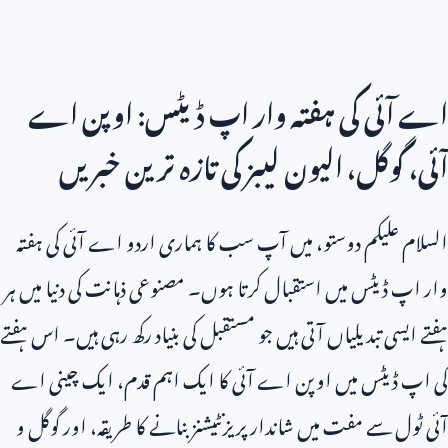
اے آئی کی ہفتہ وار اپ ڈیٹس: اوپن اے
آئی، گوگل، الیون لیبز کی تازہ ترین خبریں
السلام علیکم دوستو، میں آپ سب کا ہماری اردو اے آئی کی ہفتہ
وار اپ ڈیٹس میں استقبال کرتا ہوں۔ مصنوعی ذہانت کی دنیا میں ہر
ہفتے ایسی تبدیلیاں آتی ہیں جو مستقبل کی بنیاد رکھ رہی ہیں۔ اس ہفتے
کی اپ ڈیٹس میں اوپن اے آئی کا ایک اہم قدم، ایک چینی اے
آئی ٹول سے مفت میں شاندار پریزنٹیشنز بنانے کا طریقہ، اور گوگل و