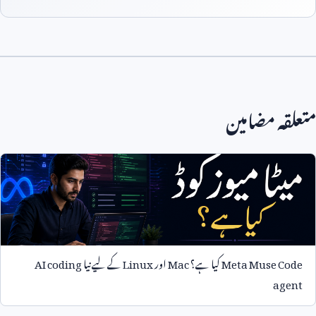
متعلقہ مضامین
Meta Muse Code
کیا ہے؟
Mac
اور
Linux
کے لیے نیا
AI coding
agent