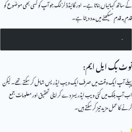
کے ساتھ کہانیاں بناتا ہے۔ اور گائیڈڈ لرننگ جو آپ کو کسی بھی موضوع کو
قدم بہ قدم سیکھنے میں مدد دیتا ہے۔
-
نوٹ بک ایل ایم:
پہلے آپ ایک وقت میں صرف ایک ویب ایڈریس شامل کر سکتے تھے۔ لیکن
اب آپ بلک میں کئی ویب ایڈریسز دے کر اپنی تحقیق اور معلومات جمع
کرنے کا عمل مزید تیز کر سکتے ہیں۔