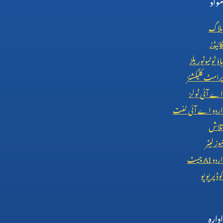
مواد
بلاگ
گائیڈز
ہاؤ ٹو ٹیوٹوریلز
پرامٹ کلیکشنز
اے آئی ٹولز
اردو اے آئی لغت
تلاش
نیوز لیٹر
اردو
AI
چیٹ
کوڈ پریویو
ادارہ