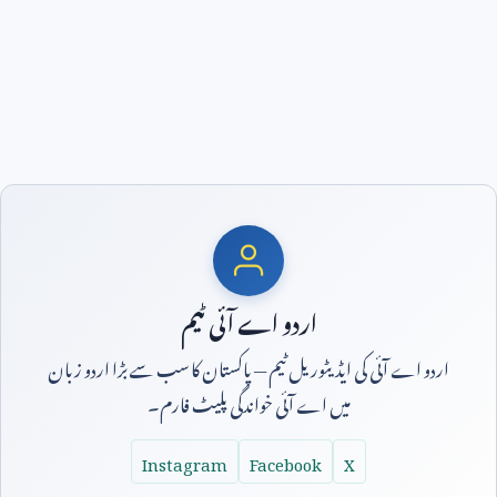
اردو اے آئی ٹیم
اردو اے آئی کی ایڈیٹوریل ٹیم — پاکستان کا سب سے بڑا اردو زبان
میں اے آئی خواندگی پلیٹ فارم۔
Instagram
Facebook
X