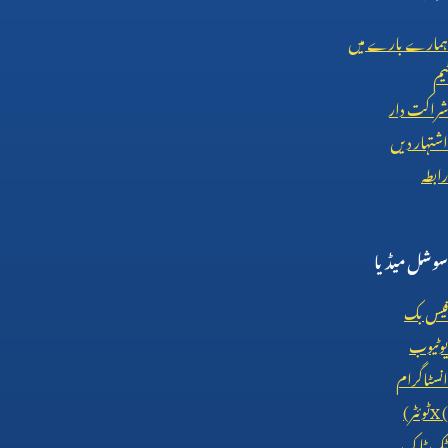
ہمارے بارے میں
ٹیم
شراکت دار
اشتہار دیں
رابطہ
سوشل میڈیا
فیس بک
یوٹیوب
انسٹاگرام
X (
ٹوئٹر)
ٹک ٹاک