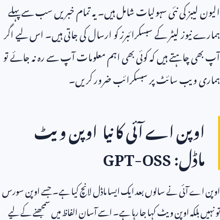
الیون لیبز کی نئی سہولیات شامل ہیں۔ یہ تمام خبریں سب سے پہلے
ہمارے نیوز لیٹر کے سبسکرائبرز کو ارسال کی جاتی ہیں۔ اس لیے اگر
آپ بھی چاہتے ہیں کہ کوئی بھی اہم معلومات آپ سے رہ نہ جائے تو
ہماری ویب سائٹ پر سبسکرائب ضرور کریں۔
اوپن اے آئی کا نیا اوپن ویٹ
ماڈل:
GPT-OSS
اوپن اے آئی نے سالوں بعد ایک ایسا ماڈل لانچ کیا ہے۔ جسے اوپن سورس
تو نہیں بلکہ اوپن ویٹ کہا جا رہا ہے۔ اسے آسان الفاظ میں سمجھنے کے لیے