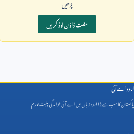
پڑھيں
مفت ڈاؤن لوڈ کريں
اردو اے آئی
پاکستان کا سب سے بڑا اردو زبان میں اے آئی خواندگی پلیٹ فارم