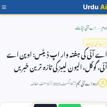
Urdu
Ai
ہوم
اے آئی اپڈیٹ
اے آئی اپڈیٹ
اے آئی کی ہفتہ وار اپ ڈیٹس: اوپن اے
آئی، گوگل، الیون لیبز کی تازہ ترین خبریں
اردو اے آئی ٹیم
9
اگست،
2025
6 منٹ مطالعہ