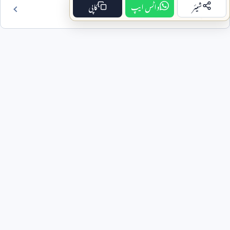
شیئر
واٹس ایپ
کاپی
فہرست مضمون