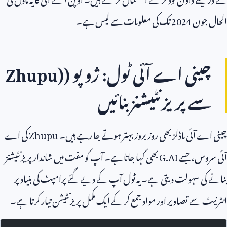
الحال جون
2024
تک کی معلومات سے لیس ہے۔
چینی اے آئی ٹول: ژو پو (
Zhupu)
سے پریزنٹیشنز بنائیں
چینی اے آئی ماڈلز بھی روز بروز بہتر ہوتے جا رہے ہیں۔
Zhupu
کی اے
آئی سروس، جسے
G.AI
بھی کہا جاتا ہے۔ آپ کو مفت میں شاندار پریزنٹیشنز
بنانے کی سہولت دیتی ہے۔ یہ ٹول آپ کے دیے گئے پرامپٹ کی بنیاد پر
انٹرنیٹ سے تصاویر اور مواد جمع کر کے ایک مکمل پریزنٹیشن تیار کرتا ہے۔