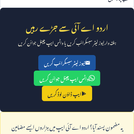
اردو اے آئی سے جڑے رہیں
ہفتہ وار نیوز لیٹر سبسکرائب کریں یا واٹس ایپ چینل جوائن کریں
نیوز لیٹر سبسکرائب کریں
واٹس ایپ چینل جوائن کریں
ایپ ڈاؤن لوڈ کریں
يہ مضمون پسند آيا؟ اردو اے آئی ايپ ميں ہزاروں ايسے مضامين