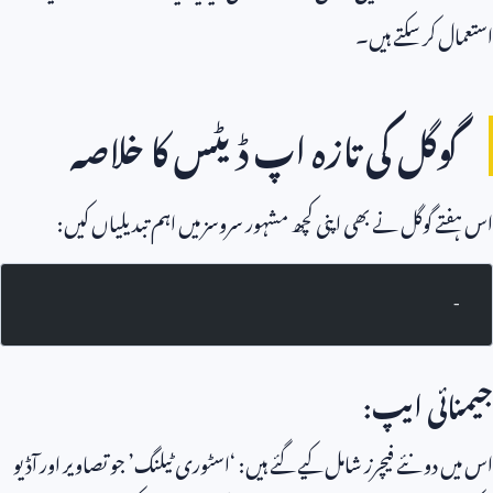
استعمال کر سکتے ہیں۔
گوگل کی تازہ اپ ڈیٹس کا خلاصہ
اس ہفتے گوگل نے بھی اپنی کچھ مشہور سروسز میں اہم تبدیلیاں کیں:
-
جیمنائی ایپ:
اس میں دو نئے فیچرز شامل کیے گئے ہیں: ‘اسٹوری ٹیلنگ’ جو تصاویر اور آڈیو