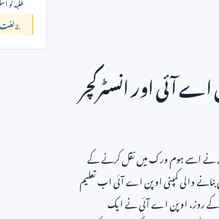
طلبہ کو ا
لغت م
ن اے آئی اور انسٹرکچر
 طلبہ نے اسے ہوم ورک میں نقل کرنے کے
 بنانے والی کمپنی اوپن اے آئی اب تعلیم
بدھ کے روز، اوپن اے آئی نے ایک