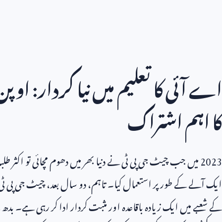
اے آئی کا تعلیم میں نیا کردار: اوپ
کا اہم اشتراک
2023
میں جب چیٹ جی پی ٹی نے دنیا بھر میں دھوم مچائی تو اکثر
ایک آلے کے طور پر استعمال کیا۔ تاہم، دو سال بعد، چیٹ جی پی ٹی
کے شعبے میں ایک زیادہ باقاعدہ اور مثبت کردار ادا کر رہی ہے۔ 