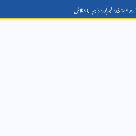
اردو لغت
نیوز لیٹر
کورسز
ایپ
تلاش