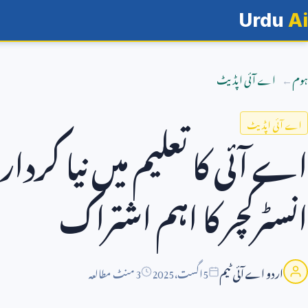
Urdu
Ai
ہوم
اے آئی اپڈیٹ
اے آئی اپڈیٹ
اے آئی کا تعلیم میں نیا کردا
انسٹرکچر کا اہم اشتراک
اردو اے آئی ٹیم
5
اگست،
2025
3 منٹ مطالعہ