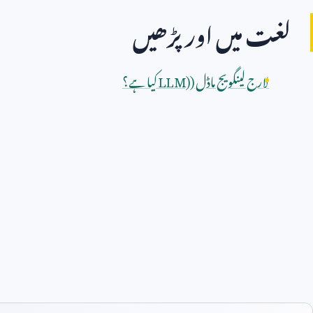
لغت میں اور پڑھیں
لارج لینگویج ماڈل (
LLM)
کیا ہے؟