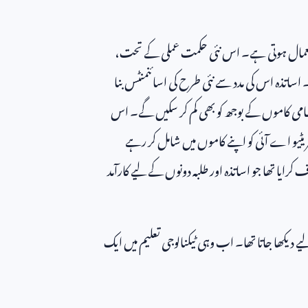
استعمال ہوتی ہے۔ اس نئی حکمت عملی کے تحت،
اساتذہ اس کی مدد سے نئی طرح کی اسائنمنٹس بنا
ظامی کاموں کے بوجھ کو بھی کم کر سکیں گے۔ اس
ٹیو اے آئی کو اپنے کاموں میں شامل کر رہے
یا تھا جو اساتذہ اور طلبہ دونوں کے لیے کارآمد
 دیکھا جاتا تھا۔ اب وہی ٹیکنالوجی تعلیم میں ایک