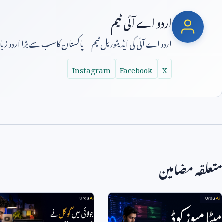
اردو اے آئی ٹیم
اردو اے آئی کی ایڈیٹوریل ٹیم — پاکستان کا سب سے بڑا اردو ز
Instagram
Facebook
X
متعلقہ مضامین