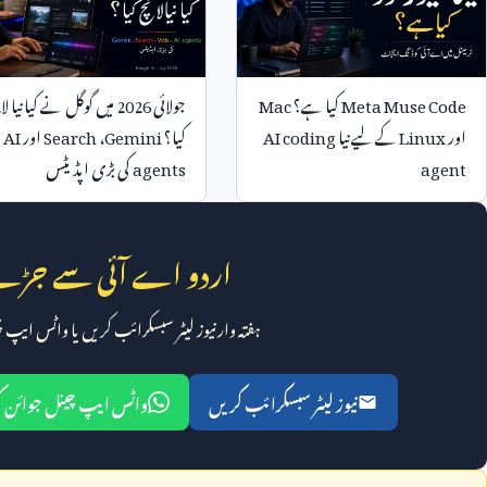
Meta Muse Code
کیا ہے؟
Mac
جولائی
2026
میں گوگل نے کیا نیا لا
اور
Linux
کے لیے نیا
AI coding
کیا؟
Gemini
،
Search
اور
AI
agent
agents
کی بڑی اپڈیٹس
اردو اے آئی سے جڑے
ہفتہ وار نیوز لیٹر سبسکرائب کریں یا واٹس ایپ
نیوز لیٹر سبسکرائب کریں
واٹس ایپ چینل جوائن 