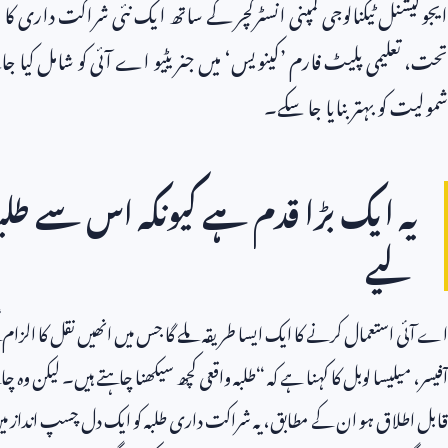
ایجوکیشنل ٹیکنالوجی کمپنی انسٹرکچر کے ساتھ ایک نئی شراکت داری
تحت، تعلیمی پلیٹ فارم ’کینویس‘ میں جنریٹیو اے آئی کو شامل کیا جا
شمولیت کو بہتر بنایا جا سکے۔
یہ ایک بڑا قدم ہے کیونکہ اس سے طل
لیے
اے آئی استعمال کرنے کا ایک ایسا طریقہ ملے گا جس میں انھیں نقل کا الزام لگ
آفیسر، میلیسا لوبل کا کہنا ہے کہ “طلبہ واقعی کچھ سیکھنا چاہتے ہیں۔ لیکن وہ چا
قابل اطلاق ہو ان کے مطابق، یہ شراکت داری طلبہ کو ایک دل چسپ انداز م