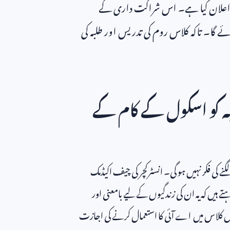
 کا اعلان کیا ہے۔ اس شراکت داری کے
ئے گا۔ تاکہ کلاس روم کی تدریس اور طلبہ کی
بہ کو اسکول کے کام کے
نے کی فکر نہیں ہو گی۔ انسٹرکچر کی چیف اکیڈمک
ہتے ہیں کہ یہ ان کی زندگیوں کے لیے بامعنی اور
یں کلاس میں اے آئی کا استعمال کرنے کی اجازت