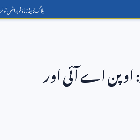
بلاگ
گائیڈز
ہاؤ ٹو
پرامٹس
ٹولز
ر: اوپن اے آئی اور