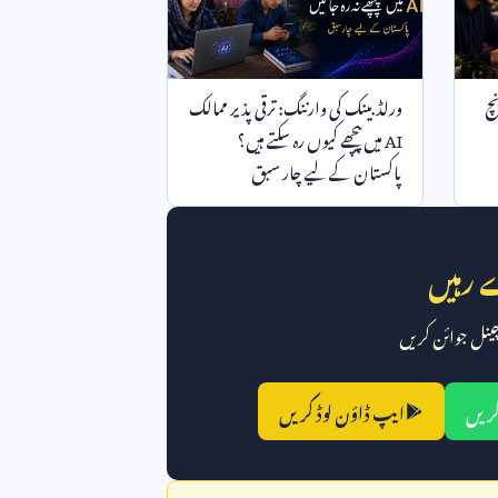
نچ
ورلڈ بینک کی وارننگ: ترقی پذیر ممالک
AI
میں پیچھے کیوں رہ سکتے ہیں؟
پاکستان کے لیے چار سبق
 رہیں
 چینل جوائن کریں
کریں
ایپ ڈاؤن لوڈ کریں