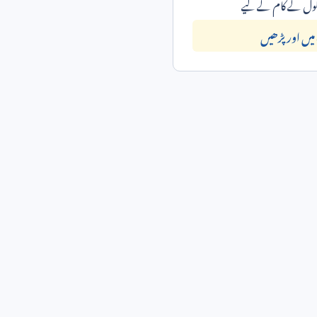
سکول کے کام کے لیے
یں اور پڑھیں