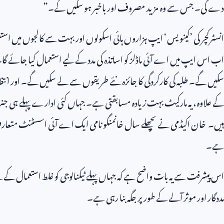
دے گی۔ جس سے وہ مزید مصروف اور باخبر ہو سکیں گے۔”
انسٹرکچر کی ’کینویس‘ ایپ ہزاروں ہائی اسکولوں اور بہت سے کالجوں میں 
اب اس ایپ میں اے آئی ماڈلز کو اساتذہ کی مدد کے لیے استعمال کیا جائے گا۔ 
سکیں گے۔ طلبہ کی کارکردگی کا جائزہ نئے طریقوں سے لے سکیں گے۔ اور انت
کے علاوہ، یہ مارکیٹ بہت زیادہ مسابقتی ہے۔ جہاں کئی ادارے پہلے ہی جنری
ہیں۔ خان اکیڈمی نے پچھلے سال خانمنگو نامی ایک اے آئی اسسٹنٹ متعارف کرا
ہے۔
اس پیشرفت سے یہ بات واضح ہے کہ جہاں پہلے ٹیکنالوجی کو غلط استعمال کے لیے
مددگار اور موثر آلے کے طور پر جگہ بنا رہی ہے۔