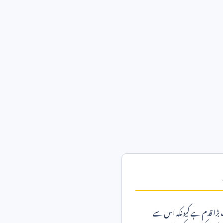
 بڑا قدم ہے کیونکہ اس سے