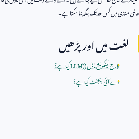
عالمی منڈی میں کس حد تک جگہ بنا سکتا ہے۔
لغت میں اور پڑھیں
لارج لینگویج ماڈل (
LLM)
کیا ہے؟
اے آئی ایجنٹ کیا ہے؟