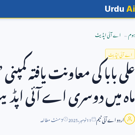
Urdu
Ai
ہوم
اے آئی اپڈیٹ
اے آئی اپڈیٹ
علی بابا کی معاونت یافتہ کمپ
ماہ میں دوسری اے آئی اپڈ
اردو اے آئی ٹیم
11
نومبر،
2025
7 منٹ مطالعہ