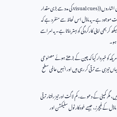
ی اشاروں (
visual cues)
کی مدد سے بڑی مقدار
حیت موجود ہے۔ یہ ماڈل اس لحاظ سے منفرد ہے کہ
کر بھی اپنی کارکردگی کو بہتر بناتا ہے۔ یہ امر اسے
 ہو۔
ریکہ کو خبردار کیا کہ چین کے بڑھتے ہوئے مصنوعی
نیاں تیزی سے ترقی کر رہی ہیں اور انہیں عالمی سطح
، مگر کمپنی کے دعوے، کم لاگت اور تیز رفتار ترقی
اڈل کے فیچرز، جیسے خودکار ٹول سلیکشن اور