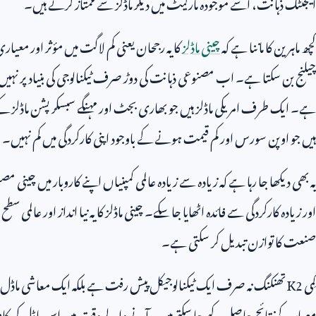
ایجنٹک ذہانت، اسے موجودہ مارکیٹ میں دیگر ماڈلز سے ممتاز کرتے ہیں۔
کچھ ماہرین کا ماننا ہے کہ
چینی ماڈلز
کا یہ رجحان یعنی کم لاگت میں مؤثر اور معیا
چیلنج بن سکتا ہے۔ اب مصنوعی ذہانت کی دوڑ صرف ٹیکنالوجی کی بنیاد پر نہیں 
ہے۔ ایک طرف امریکی ماڈلز ہیں جو بھاری بجٹ اور مہنگے سبسکرپشن ماڈلز کے
ہیں جو اوپن سورس اور کم قیمت ہونے کے باوجود اپنی کارکردگی میں کم نہیں۔
یہ بھی دیکھا جا رہا ہے کہ زیادہ سے زیادہ عالمی کمپنیاں اپنے کاروبار میں چینی مص
اور زیادہ کارکردگی سے فائدہ اٹھایا جا سکے۔ چینی ماڈلز کا یہ نیا انداز اور عالمی
صنعت کا توازن تبدیل کر سکتی ہے۔
کِمی
K2
تھنکنگ نہ صرف ایک ٹیکنالوجیکل پیش رفت ہے بلکہ ایک معاشی ماڈل بھی
معیار کے نتائج حاصل کیے جا سکتے ہیں۔ آنے والے وقت میں اس ماڈل کی کام