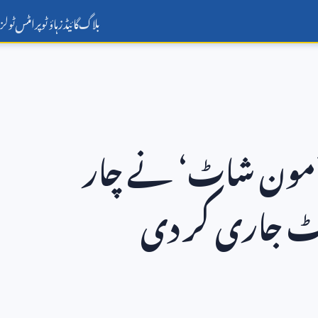
بلاگ
گائیڈز
ہاؤ ٹو
پرامٹس
ٹولز
نی ’مون شاٹ‘ نے چار
یٹ جاری کر دی