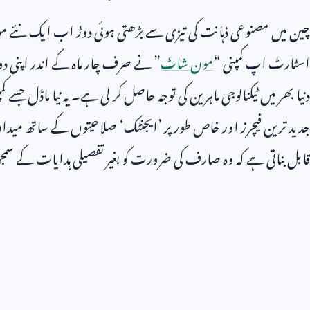
چین میں مصنوعی ذہانت کی تیزی سے بڑھتی ہوئی دوڑ اب ایک نئے موڑ
اسٹارٹ اپ کمپنی “
مون شاٹ
” نے صرف چار ماہ کے اندر اپنی 
دنیا بھر میں ٹیکنالوجی ماہرین کی توجہ حاصل کر لی ہے۔ یہ نیا ماڈل جسے 
جدید ترین فیچرز اور خاص طور پر ’ایجنٹک‘ صلاحیتوں کے ساتھ مید
قابل بناتی ہے کہ وہ صارف کی ضرورت کو بغیر تفصیلی ہدایات کے سمجھ