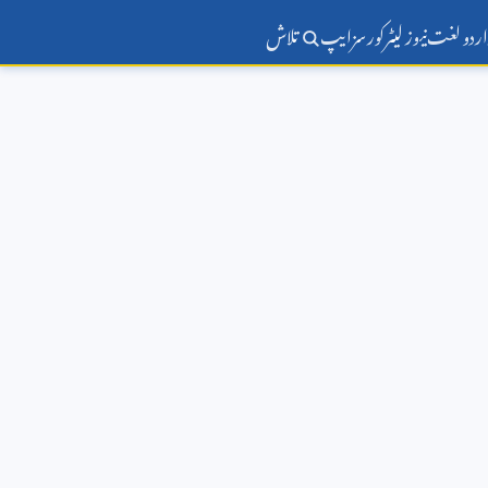
اردو لغت
نیوز لیٹر
کورسز
ایپ
تلاش