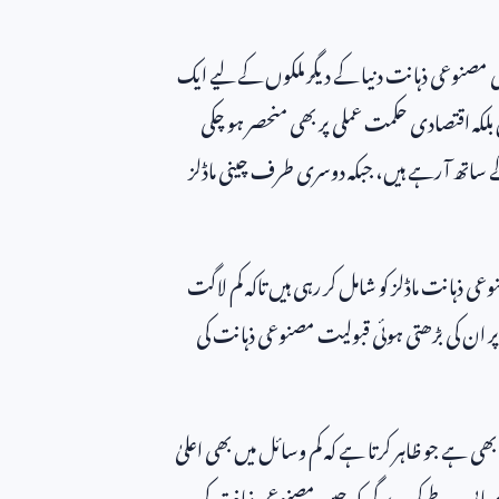
ری مصنوعی ذہانت دنیا کے دیگر ملکوں کے لیے ایک
بلکہ اقتصادی حکمت عملی پر بھی منحصر ہو چکی
 ساتھ آ رہے ہیں، جبکہ دوسری طرف چینی ماڈلز
نوعی ذہانت ماڈلز کو شامل کر رہی ہیں تاکہ کم لاگت
 سطح پر ان کی بڑھتی ہوئی قبولیت مصنوعی ذہانت کی
 ہے جو ظاہر کرتا ہے کہ کم وسائل میں بھی اعلیٰ
یابی یہ طے کرے گی کہ چین مصنوعی ذہانت کی