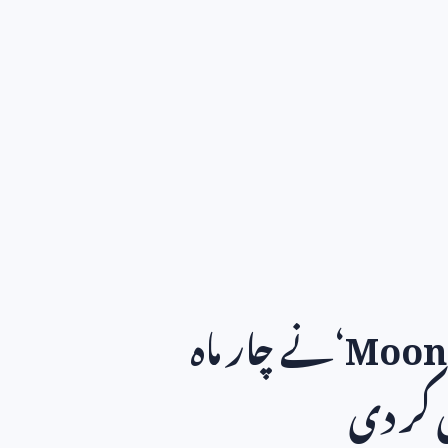
Moon
‘نے چار ماہ
کر دی