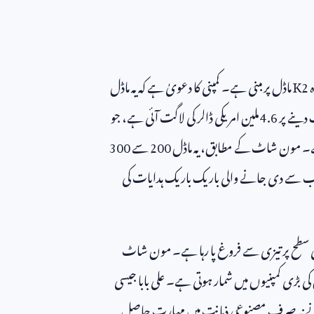
ہ
K2
ماڈل پر مبنی ہے۔ کمپنی کا دعویٰ ہے کہ یہ ماڈل
 دینے پر
4.6
ملین امریکی ڈالر کی لاگت آئی ہے، جو
ی ہے۔ مون شاٹ کے مطابق، یہ ماڈل
200
سے
300
نب سے دی جانے والی باریک باریک ہدایات کی
اری سطح پر تیزی سے فروغ پا رہا ہے۔ مون شاٹ
کی بڑی کمپنیوں میں شمار ہوتی ہے۔ علی بابا جیسی
ین نے نہ صرف مصنوعی ذہانت میں مہارت حاصل