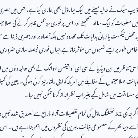
ڈیپ سیک نے حالیہ مہینے میں ایک نیا ماڈل بھی جاری کیا ہے، جس میں بصر
میں معلومات کو ایک ساتھ سمجھنے اور اس پر فوری ردِعمل ظاہر کرنے کی صلا
یہ محض ٹیکسٹ یا زبانی ہدایات تک محدود نہیں بلکہ تصاویر اور بصری ڈیٹا سے سیکھ 
خاص طور پر ایسے شعبوں میں مؤثر بناتا ہے جہاں فوری فیصلہ سازی ضروری
اسی تناظر میں این ویڈیا کے سی ای او جینسن ہوانگ نے بھی حالیہ دنوں میں ام
ذہانت صلاحیتوں کے مقابلے میں امریکہ کو اپنی رفتار تیز کرنی ہو گی۔ چین کی کمپ
پر مسابقت میں شامل کیے بغیر اب نظرانداز کرنا ممکن نہیں رہا۔
اگرچہ کِمی
K2
تھنکنگ ماڈل کی تمام تفصیلات آزاد ذرائع سے تصدیق شدہ نہیں ہیں
اسے دنیا بھر کے مصنوعی ذہانت ماہرین کی نظروں میں اہم بنا رہے ہیں۔ اس م