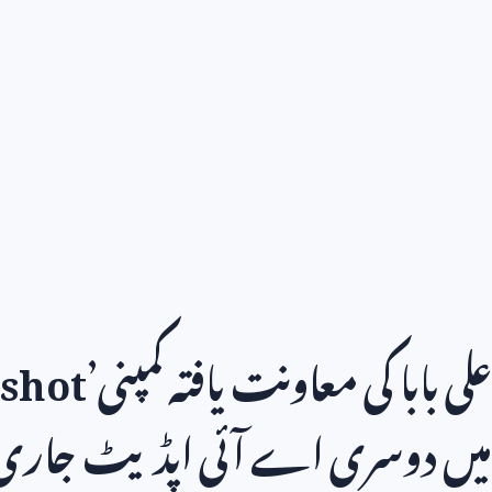
علی بابا کی معاونت یافتہ کمپنی’
shot
میں دوسری اے آئی اپڈیٹ جاری 