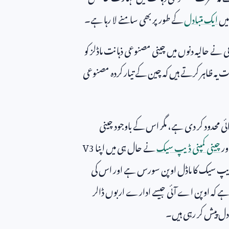
میں
ایک متبادل
کے طور پر بھی سامنے لا رہا ہے۔
 نے حالیہ دنوں میں چینی مصنوعی ذہانت ماڈلز کو
 یہ ظاہر کرتے ہیں کہ چین کے تیار کردہ مصنوعی
ائی محدود کر دی ہے، مگر اس کے باوجود چینی
ور
چینی کمپنی ڈیپ سیک
نے حال ہی میں اپنا
V3
یپ سیک کا ماڈل اوپن سورس ہے اور اس کی
 ہے کہ اوپن اے آئی جیسے ادارے اربوں ڈالر
تبادل پیش کر رہی ہیں۔