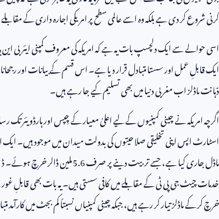
کرنی شروع کر دی ہے بلکہ وہ اسے عالمی سطح پر امریکی اجارہ داری کے مقابلے 
اسی حوالے سے ایک دلچسپ بات یہ ہے کہ امریکہ کی معروف کمپنی ایئر بی این بی
ایک قابلِ عمل اور سستا متبادل قرار دیا ہے۔ اس قسم کے بیانات اور رجحانات
ذہانت ماڈلز اب مغربی دنیا میں بھی تسلیم کیے جا رہے ہیں۔
اگرچہ امریکہ نے چینی کمپنیوں کے لیے اعلیٰ معیار کے چِپس اور ہارڈویئر تک رس
اسٹارٹ اپس اپنی تخلیقی صلاحیتوں کی بدولت میدان میں موجود ہیں۔ ایک ا
ماڈل جاری کیا ہے، جسے تربیت دینے پر صرف
5.6
ملین ڈالر خرچ ہوئے۔ ڈ
خدمات چیٹ جی پی ٹی کے مقابلے میں کافی سستی ہیں۔ یہ بات بھی قابلِ غور
خرچ کر کے ماڈلز تیار کر رہے ہیں، جبکہ چینی کمپنیاں نسبتاً کم بجٹ میں کارآمد م