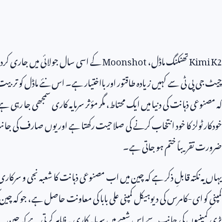
Kimi K2
تھنکنگ ماڈل،
Moonshot
کے اسی سال جولائی میں جاری کرد
چیٹ جی پی ٹی سے کہیں زیادہ طاقتور اور بااختیار ہے۔ اس نئے ماڈل کو تربیت
کہ مصنوعی ذہانت کی دنیا میں ایک محتاط، مگر مؤثر سرمایہ کاری سمجھی جا رہ
خودکار ٹولز کا خود انتخاب کرنے کی صلاحیت رکھتا ہے اور یوں صارف کی جا
ضرورت تقریباً ختم ہو جاتی ہے۔
یہاں یہ نکتہ قابلِ ذکر ہے کہ چین میں اب مصنوعی ذہانت کا شعبہ نجی و سرک
کمپنی کو ای-کامرس کی دیوہیکل کمپنی علی بابا کی معاونت حاصل ہے، جو کہ چین 
بڑی کمپنیوں کی جانب سے اس شعبے میں سرمایہ کاری یہ ظاہر کرتی ہے کہ چ