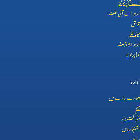
اے آئی ٹولز
اردو اے آئی لغت
تلاش
نیوز لیٹر
اردو
AI
چیٹ
کوڈ پریویو
ادارہ
ہمارے بارے میں
ٹیم
شراکت دار
اشتہار دیں
رابطہ