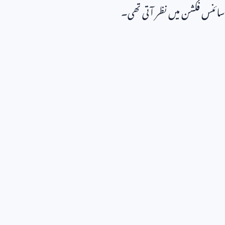
سائنس فکشن میں نظر آتی تھی۔