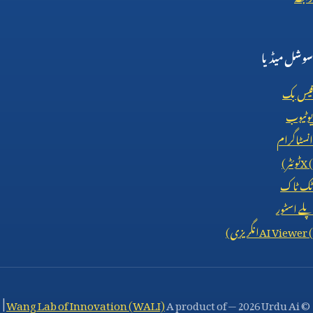
سوشل میڈیا
فیس بک
یوٹیوب
انسٹاگرام
X (
ٹوئٹر)
ٹک ٹاک
پلے اسٹور
AI Viewer (
انگریزی)
|
Wang Lab of Innovation (WALI)
A product of
—
2026 Urdu Ai
©