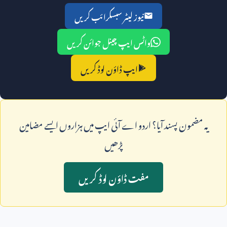
نیوز لیٹر سبسکرائب کریں
واٹس ایپ چینل جوائن کریں
ایپ ڈاؤن لوڈ کریں
يہ مضمون پسند آيا؟ اردو اے آئی ايپ ميں ہزاروں ايسے مضامين
پڑھيں
مفت ڈاؤن لوڈ کريں