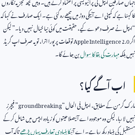
جہاں صارفین ایپل کی پرائیویسی پر اعتماد کرتے ہیں۔ وہیں کچھ تجزیہ نگاروں
کا کہنا ہے کہ کمپنی اے آئیکی دوڑ میں پیچھے رہ گئی ہے۔ ایک صارف نے کہا کہ
“ایپل نے صرف دعوے کیے، حقیقت میں کوئی نیا خیال نہیں دیا۔” لیکن
اگر
Apple Intelligence 2.0
توقعات پر پورا اترا، تو یہ صرف اپ گریڈ
نہیں بلکہ
مہارت کی بقا کا سوال
بن جائے گا۔
اب آگے کیا؟
مارک گرمن کے مطابق، ایپل فی الحال “
groundbreaking
” فیچرز
نہیں لا رہا، لیکن وہ موجودہ اے آئیصلاحیتوں کو زیادہ ایپس میں شامل کر کے
مستقبل کی بنیاد رکھ رہا ہے۔ اے آئی
کا بنیادی تعارف یہاں پڑھیے
تاکہ آپ