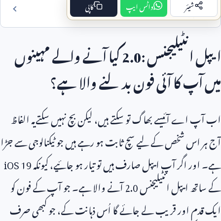
شیئر
واٹس ایپ
کاپی
فہرست مضمون
ایپل انٹیلیجنس
2.0:
کیا آنے والے مہینوں
میں آپ کا آئی فون بدلنے والا ہے؟
اب آپ اے آئیسے بھاگ تو سکتے ہیں، لیکن بچ نہیں سکتےیہ الفاظ
آج ہر اس شخص کے لیے سچ ثابت ہو رہے ہیں جو ٹیکنالوجی سے جڑا
ہے۔ اور اگر آپ ایپل صارف ہیں تو تیار ہو جائیے، کیونکہ
iOS 19
کے ساتھ ایپل انٹیلیجنس
2.0
آنے والا ہے۔ جو آپ کے فون کو
ایک قدم اور قریب لے جائے گا اُس ذہانت کے، جو کبھی صرف