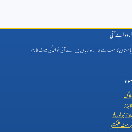
اردو اے آئی
پاکستان کا سب سے بڑا اردو زبان میں اے آئی خواندگی پلیٹ فارم
مواد
بلاگ
گائیڈز
ہاؤ ٹو ٹیوٹوریلز
پرامٹ کلیکشنز