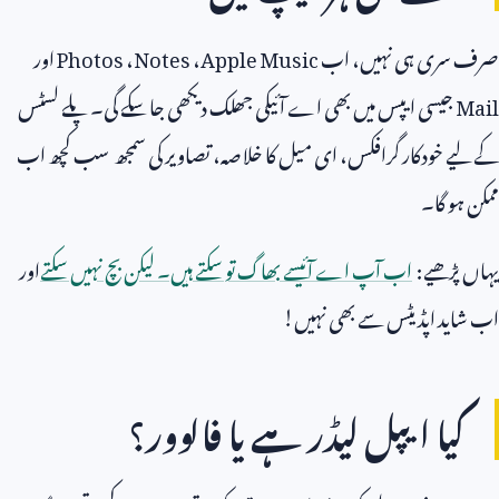
صرف سری ہی نہیں، اب
Apple Music
،
Notes
،
Photos
اور
Mail
جیسی ایپس میں بھی اے آئیکی جھلک دیکھی جا سکے گی۔ پلے لسٹس
کے لیے خودکار گرافکس، ای میل کا خلاصہ، تصاویر کی سمجھ سب کچھ اب
ممکن ہو گا۔
یہاں پڑھیے:
اب آپ اے آئیسے بھاگ تو سکتے ہیں۔ لیکن بچ نہیں سکتے
اور
اب شاید اپڈیٹس سے بھی نہیں!
کیا ایپل لیڈر ہے یا فالوور؟