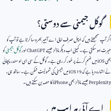
گوگل جیمنی سے دوستی؟
اگر آپ سمجھتے ہیں کہ ایپل صرف اپنی اے آئیپر بھروسا کرتا ہے تو آپ کو
حیرت ہو سکتی ہے۔ کمپنی اب دیگر ماڈلز جیسے
ChatGPT
اور
گوگل جیمنی
کو
بھی
iOS
میں ضم کرنے پر غور کر رہی ہے۔ گوگل کے سی ای او سندر پچائی
نے اشارہ دیا ہے کہ
iOS 19
میں جیمنی کی شمولیت ممکن ہے۔ ساتھ ہی،
Perplexity
جیسے ماڈلز بھی
iPhone
کا حصہ بن سکتے ہیں۔
اے آئی ہر ایپ میں