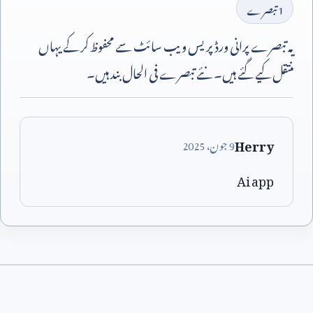
1
تبصرے
یہ تبصرے پرانی ورڈپریس ویب سائٹ سے محفوظ کر کے یہاں
منتقل کیے گئے ہیں۔ نئے تبصرے فی الحال بند ہیں۔
Herry
9
جون،
2025
Ai app