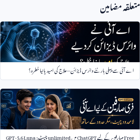
متعلقہ مضامین
اے آئی سے پہلی بار نئے وائرس ڈیزائن—علاج کی امید یا نیا خطرہ؟
Free
صارفین کے لیے
ChatGPT
میں
unlimited
چیٹ:
GPT-5.6 Luna