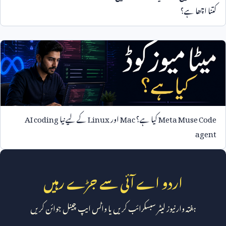
کتنا اچھا ہے؟
Meta Muse Code
کیا ہے؟
Mac
اور
Linux
کے لیے نیا
AI coding
agent
اردو اے آئی سے جڑے رہیں
ہفتہ وار نیوز لیٹر سبسکرائب کریں یا واٹس ایپ چینل جوائن کریں