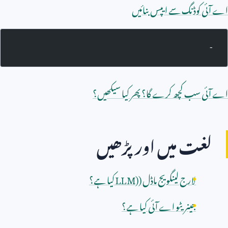
اے آئی کوڈنگ سے ایپس بنائیں
-
اے آئی سب کچھ کرے گا؟ پھر کیا سیکھیں؟
لغت میں اور پڑھیں
لارج لینگویج ماڈل (
LLM)
کیا ہے؟
جینریٹو اے آئی کیا ہے؟