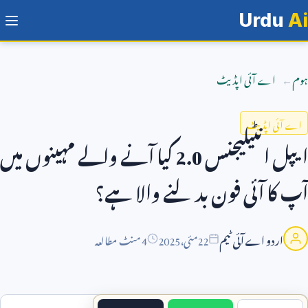
Urdu
Ai
ہوم
اے آئی اپڈیٹ
اے آئی اپڈیٹ
ایپل انٹیلیجنس
2.0
کیا آنے والے مہینوں میں
آپ کا آئی فون بدلنے والا ہے؟
اردو اے آئی ٹیم
22
مئی،
2025
4 منٹ مطالعہ