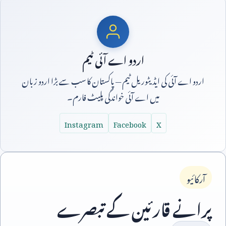
اردو اے آئی ٹیم
اردو اے آئی کی ایڈیٹوریل ٹیم — پاکستان کا سب سے بڑا اردو زبان
میں اے آئی خواندگی پلیٹ فارم۔
Instagram
Facebook
X
آرکائیو
پرانے قارئین کے تبصرے