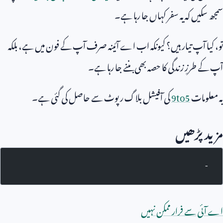
سمجھ سکیں کہ یہ سفر کہاں جا رہا ہے۔
تو، کیا آپ تیار ہیں؟ کیونکہ اب اے آئینہ صرف آپ کے فون میں ہے، بلکہ
آپ کے طرزِ زندگی کا حصہ بھی بننے جا رہا ہے۔
یہ معلومات
9to5
کی آفیشل بلاگ رپوٹ سے حاصل کی گئی ہے۔
مزید پڑھیں
-
اے آئی سے فرار ممکن نہیں