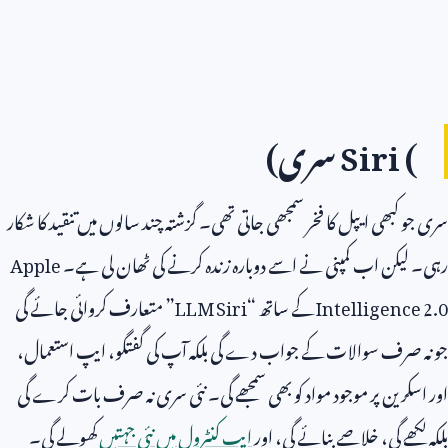
Siri (
سری)
سری جو کبھی ایپل کا فخر سمجھی جاتی تھی۔ گزشتہ چند سالوں میں تنقید کا شکار
رہی۔ لیکن اب کمپنی نے اسے دوبارہ زندہ کرنے کی ٹھان لی ہے۔
Apple
Intelligence 2.0
کے ساتھ “
LLM Siri
” متعارف کروائی جائے گی
جو نہ صرف سوالات کے جواب دے گی بلکہ آپ کی گفتگو، ایپ استعمال،
اور اسکرین پر موجود مواد کو بھی سمجھے گی۔ نئی سری نہ صرف بات کرے گی
بلکہ لکھے گی، خلاصے بنائے گی، اور
ایپ کنٹرول میں نئی جہتیں
کھولے گی۔