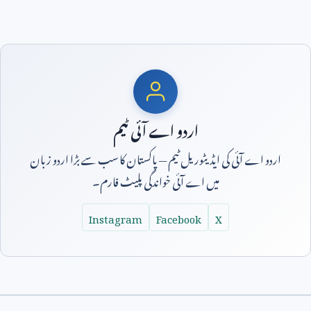
اردو اے آئی ٹیم
اردو اے آئی کی ایڈیٹوریل ٹیم — پاکستان کا سب سے بڑا اردو زبان
میں اے آئی خواندگی پلیٹ فارم۔
Instagram
Facebook
X