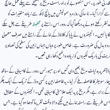
قدرتی طور پر، اس منصوبے کو براہ راست مریخ پر بھیجنے سے پہلے مکمل جانچ
سے گزارا گیا۔ ناسا کی روزمرہ سمولیشن میں پانچ لاکھ سے زیادہ متغیرات کو
مدنظر رکھتے ہوئے یہ دیکھا گیا کہ روور اس راستے پر
محفوظ
طریقے سے چل سکے
گا یا نہیں۔ انجینئروں نے پایا کہ کلاؤڈ کے بنائے گئے راستے میں صرف معمولی
رد و بدل کی ضرورت ہے، خاص طور پر وہاں جہاں زمین کی سطح کی تصاویر
ریت کی باریک لکیروں کو زیادہ واضح دکھا رہی تھیں۔
بالآخر یہ ہدایات مریخ بھیج دی گئیں اور پرسیورنس روور نے کامیابی کے ساتھ
چار سو میٹر کا فاصلہ طے کر لیا۔ یہ فاصلہ زمین پر کسی دوڑ کے ٹریک کے ایک چکر
کے برابر ہے، مگر مریخ پر یہ ایک علامتی کامیابی تھی۔ انجینئروں کے مطابق
اس طریقے سے راستہ بنانے میں لگنے والا وقت تقریباً آدھا ہو گیا ہے، جس