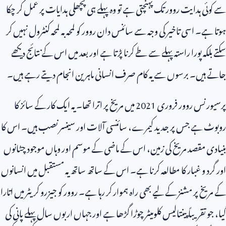
سے کوئی ہدایت روور تک پہنچتی ہے تو وہ پہلے ہی پچھلی ہدایات پر عمل کر چکا
ہوتا ہے۔ اسی تاخیر کی وجہ سے سائنس دان روور کو لمحہ بہ لمحہ کنٹرول نہیں کر
سکتے بلکہ پورا راستہ پہلے سے طے کرنا پڑتا ہے اور بعد میں اس کے نتائج دیکھے
جاتے ہیں۔ برسوں سے یہ کام صرف انسانی ماہرین انجام دیتے رہے ہیں۔
پرسیورنس روور فروری
2021
میں مریخ پر اترا تھا۔ یہ ایک کار کے سائز کا
روبوٹ ہے جس پر جدید کیمرے، سائنسی آلات اور سینسر نصب ہیں۔ اس کا
بنیادی مقصد مریخ کی زمین، اس کے ماضی کے موسم اور وہاں موجود چٹانوں
اور گرد و غبار کا مطالعہ کرنا ہے۔ اس کے ساتھ ساتھ یہ مستقبل میں انسانوں
کے مریخ پر مشنز کے لیے بھی راہ ہموار کر رہا ہے۔ روور کو جیزرو کریٹر میں اتارا
گیا، جو تقریباً پینتالیس کلومیٹر چوڑا گڑھا ہے اور جہاں اربوں سال پہلے پانی کی