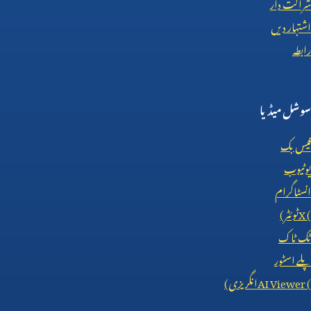
شراکت دار
اشتہار دیں
رابطہ
سوشل میڈیا
فیس بک
یوٹیوب
انسٹاگرام
X (
ٹوئٹر)
ٹک ٹاک
پلے اسٹور
AI Viewer (
انگریزی)