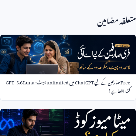
متعلقہ مضامین
Free
صارفین کے لیے
ChatGPT
میں
unlimited
چیٹ:
GPT-5.6 Luna
کتنا اچھا ہے؟