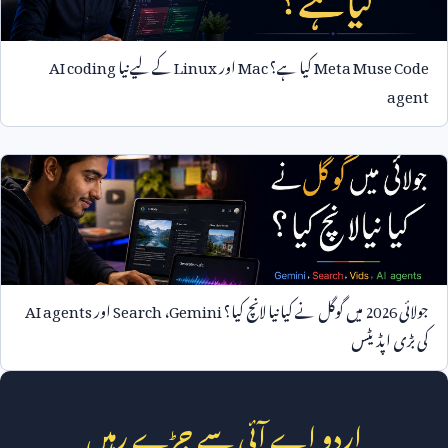
Meta Muse Code
کیا ہے؟
Mac
اور
Linux
کے لیے نیا
AI coding
agent
جولائی
2026
میں گوگل نے کیا نیا لانچ کیا؟
Gemini
،
Search
اور
AI agents
کی بڑی اپڈیٹس
اردو اے آئی سے جڑے رہیں