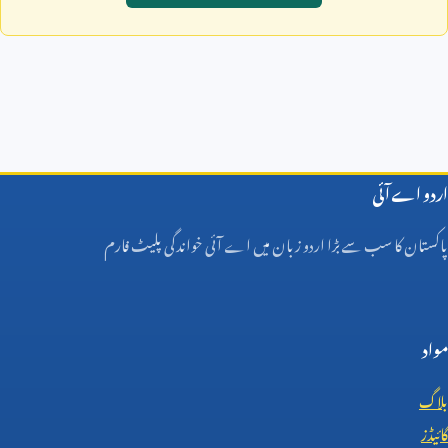
اردو اے آئی
پاکستان کا سب سے بڑا اردو زبان میں اے آئی خواندگی پلیٹ فارم
مواد
بلاگ
گائیڈز