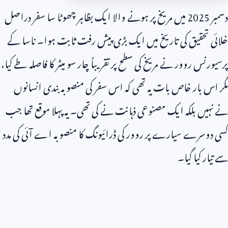
دسمبر
2025
میں مریخ پر ہونے والا ایک بظاہر چھوٹا سا سفر دراصل
خلائی تحقیق کی تاریخ میں ایک بڑی پیش رفت ثابت ہوا۔ ناسا کے
پرسیورنس روور نے مریخ کی سطح پر تقریباً چار سو میٹر کا فاصلہ طے کیا،
مگر اس بار خاص بات یہ تھی کہ اس سفر کی منصوبہ بندی انسانوں
نے نہیں بلکہ ایک مصنوعی ذہانت نے کی تھی۔ یہ پہلا موقع تھا جب
کسی دوسرے سیارے پر روور کی ڈرائیونگ کا منصوبہ اے آئی کی مدد
سے تیار کیا گیا۔