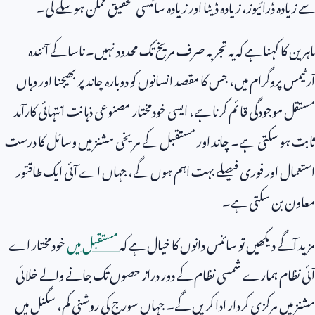
سے زیادہ ڈرائیوز، زیادہ ڈیٹا اور زیادہ سائنسی تحقیق ممکن ہو سکے گی۔
ماہرین کا کہنا ہے کہ یہ تجربہ صرف مریخ تک محدود نہیں۔ ناسا کے آئندہ
آرٹیمس پروگرام میں، جس کا مقصد انسانوں کو دوبارہ چاند پر بھیجنا اور وہاں
مستقل موجودگی قائم کرنا ہے، ایسی خودمختار مصنوعی ذہانت انتہائی کارآمد
ثابت ہو سکتی ہے۔ چاند اور مستقبل کے مریخی مشنز میں وسائل کا درست
استعمال اور فوری فیصلے بہت اہم ہوں گے، جہاں اے آئی ایک طاقتور
معاون بن سکتی ہے۔
مزید آگے دیکھیں تو سائنس دانوں کا خیال ہے کہ
مستقبل میں
خودمختار اے
آئی نظام ہمارے شمسی نظام کے دور دراز حصوں تک جانے والے خلائی
مشنز میں مرکزی کردار ادا کریں گے۔ جہاں سورج کی روشنی کم، سگنل میں