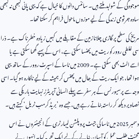
موجودگی کے شواہد ملتے ہیں۔ سائنس دانوں کا خیال ہے کہ یہی پانی کبھی نہ کبھی
سادہ جرثومی زندگی کے لیے موزوں ماحول فراہم کر سکتا تھا۔
مریخ کی سطح پر گاڑی چلانا زمین کے مقابلے میں کہیں زیادہ خطرناک ہے۔ ذرا
سی غلطی روور کو ریت میں پھنسا سکتی ہے، اس کے پہیے گھما سکتی ہے یا
اسے الٹ بھی سکتی ہے۔
2009
میں ناسا کے اسپرٹ روور کے ساتھ یہی
ہوا تھا، جو ایک ریت کے جال میں پھنس کر ہمیشہ کے لیے ناکارہ ہو گیا۔ اسی
وجہ سے پرسیورنس کے ہر سفر سے پہلے انسانی آپریٹرز نہایت باریکی سے
تصاویر دیکھ کر راستہ بناتے رہے ہیں، جسے وہ ’بریڈ کرمب ٹریل‘ کہتے ہیں۔
دسمبر
2025
میں ناسا کی جیٹ پروپلشن لیبارٹری کے انجینئروں نے اس
محنت طلب عمل کو آسان بنانے کے لیے ایک تجربہ کیا۔ انہوں نے