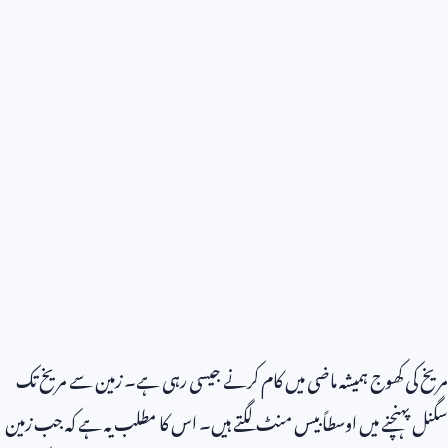
مریخ کی کھوج ہمیشہ ماضی میں کام کرنے جیسی رہی ہے۔ زمین سے مریخ تک
سگنل پہنچنے میں اوسطاً بیس منٹ لگتے ہیں۔ اس کا مطلب یہ ہے کہ جب زمین