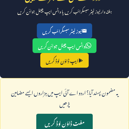
ہفتہ وار نیوز لیٹر سبسکرائب کریں یا واٹس ایپ چینل جوائن کریں
نیوز لیٹر سبسکرائب کریں
واٹس ایپ چینل جوائن کریں
ایپ ڈاؤن لوڈ کریں
يہ مضمون پسند آيا؟ اردو اے آئی ايپ ميں ہزاروں ايسے مضامين
پڑھيں
مفت ڈاؤن لوڈ کريں