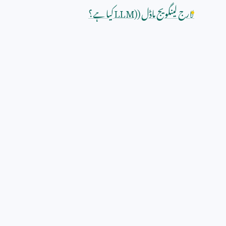
لارج لینگویج ماڈل (
LLM)
کیا ہے؟