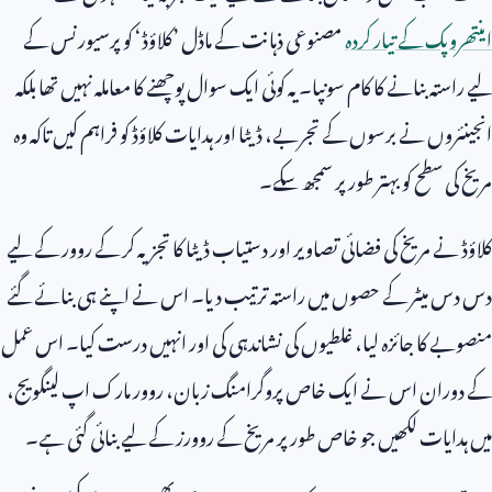
اینتھروپک کے تیار کردہ
مصنوعی ذہانت کے ماڈل ’کلاؤڈ‘ کو پرسیورنس کے
لیے راستہ بنانے کا کام سونپا۔ یہ کوئی ایک سوال پوچھنے کا معاملہ نہیں تھا بلکہ
انجینئروں نے برسوں کے تجربے، ڈیٹا اور ہدایات کلاؤڈ کو فراہم کیں تاکہ وہ
مریخ کی سطح کو بہتر طور پر سمجھ سکے۔
کلاؤڈ نے مریخ کی فضائی تصاویر اور دستیاب ڈیٹا کا تجزیہ کر کے روور کے لیے
دس دس میٹر کے حصوں میں راستہ ترتیب دیا۔ اس نے اپنے ہی بنائے گئے
منصوبے کا جائزہ لیا، غلطیوں کی نشاندہی کی اور انہیں درست کیا۔ اس عمل
کے دوران اس نے ایک خاص پروگرامنگ زبان، روور مارک اپ لینگویج،
میں ہدایات لکھیں جو خاص طور پر مریخ کے روورز کے لیے بنائی گئی ہے۔