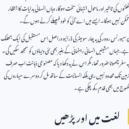
گھنٹوں کی تاخیر اور ماحول انتہائی سخت ہوگا، وہاں انسانی ہدایات کا انتظار
ممکن نہیں ہوگا۔ ایسے میں اے آئی کو خود فیصلے کرنے ہوں گے۔
پرسیورنس روور کی یہ چار سو میٹر کی ڈرائیو دراصل اس مستقبل کی ایک جھلک
ہے، جہاں مشینیں انسانی رہنمائی کے بغیر بھی نئی دنیاؤں کو سمجھ سکیں گی۔
یہ سفر چھوٹا ضرور تھا، مگر اس نے یہ دکھا دیا کہ مصنوعی ذہانت اب صرف
زمین تک محدود نہیں رہی بلکہ انسانیت کے ساتھ مل کر دوسرے سیاروں کی
کھوج میں بھی قدم رکھ چکی ہے۔
لغت میں اور پڑھیں