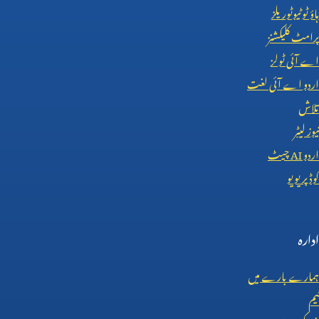
ہاؤ ٹو ٹیوٹوریلز
پرامٹ کلیکشنز
اے آئی ٹولز
اردو اے آئی لغت
تلاش
نیوز لیٹر
اردو
AI
چیٹ
کوڈ پریویو
ادارہ
ہمارے بارے میں
ٹیم