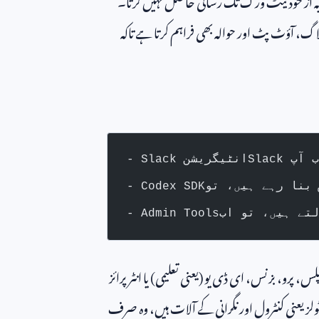
گ، آؤٹ پٹ اور حوالہ بھی فراہم کرتا ہے تاکہ
س، پرو، بزنس، ای ڈی یو (یعنی تعلیمی) یا انٹرپرائز
ولز یعنی کنٹرول اور نگرانی کے آلات ہیں، وہ صرف