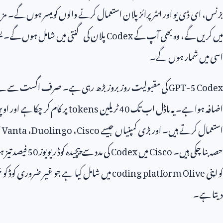
بزنس، ای ڈی یو اور انٹرپرائز پلان استعمال کرنے والوں کو میسر ہوں گے۔ مزید یہ کہ ۲۰ اکتوبر سے جو
میں کریں گے، وہ بھی آپ کے
Codex
پلان کی گنتی میں شامل ہوں گے۔ یعنی 
اسی میں شمار ہوں گے۔
GPT-5 Codex
کی مقبولیت روز بروز بڑھ رہی ہے۔ صرف اگست سے ل
اضافہ ہوا ہے۔ یہ ماڈل اب تک
40
ٹریلین
tokens
پر کام کر چکا ہے اور اوپ
استعمال کرتے ہیں۔ اور بڑی کمپنیاں جیسے
Cisco
،
Duolingo
،
Vanta
ا
حصہ بنا چکی ہیں۔
Cisco
میں
Codex
کی مدد سے پیچیدہ کوڈ ریویوز
50
فیصد تیز ہ
کو اپنی
coding platform Olive
میں شامل کیا ہے جو غیر ضروری کوڈ کو خ
دیتا ہے۔