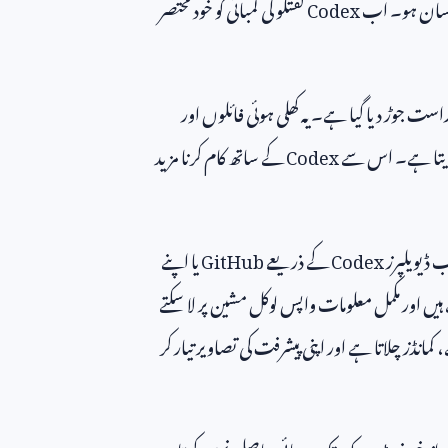
نا آسان ہو۔ اب
Codex
گفتگو کی لمبائی کو خود مختصر
است جوڑ دیا گیا ہے۔ یہ کھلی ہوئی فائلوں اور
 دیتا ہے۔ اس سے
Codex
کے ساتھ کام کرنا مزید
 ڈیویلپرز
Codex
کے ذریعے
GitHub
یا اپنے
یں اور مکمل معلومات واپس لوکل مشین پر لا سکتے
انڈز چلاتا ہے اور اپنی پیشرفت کی تصاویر تیار کر
یہ از خود نیٹ ورک تک رسائی حاصل نہیں کرتا۔