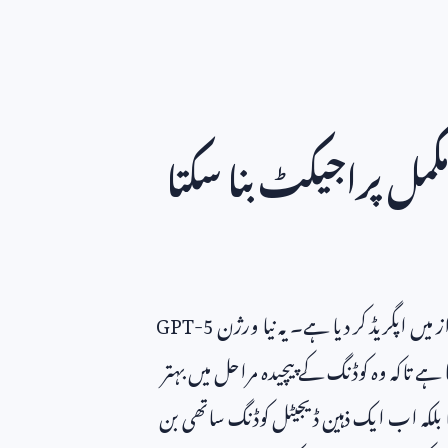
مل پراجیکٹ بنا سکتا
ز میں اپگریڈ کر دیا ہے۔ یہ نیا ورژن
GPT-5
 ہے تاکہ وہ کوڈنگ کے پیچیدہ مراحل میں بہتر
بلکہ اب ایک ذہین ڈیجیٹل کوڈنگ ساتھی بن