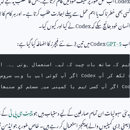
کسی بھی خطرناک یا اہم عمل سے پہلے اجازت طلب کرتا ہے۔ اور ہر کام کا لا
انسان خود جانچ سکے کہ
Codex
نے کیا اور کیوں کیا۔
اب
GPT-5
Codex
میں تین بڑے نئے فیچرز کا اضافہ کیا گیا ہے:
یہ نئی سہولیات ان تمام صارفین کے لیے دستیاب ہیں جو
چیٹ جی پی ٹی
کے پل
(یعنی بڑی کمپنیوں والے) پیکجز استعمال کر رہے ہیں۔ خاص طور پر جو ایڈمن ٹ