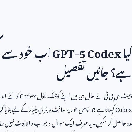
کیا
GPT-5 Codex
اب خود سے مک
ہے؟ جانیں تفصیل
چیٹ جی پی ٹی نے حال ہی میں اپنے کوڈنگ ماڈل
Codex
کو نئے اندا
Codex
کہلاتا ہے جو خاص طور پر سافٹ ویئر ڈیویلپرز کے لیے بنایا گیا
مدد حاصل کر سکیں۔ یہ صرف ایک سوال و جواب والا بوٹ نہیں رہا 