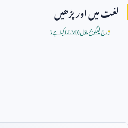
لغت میں اور پڑھیں
لارج لینگویج ماڈل (
LLM)
کیا ہے؟