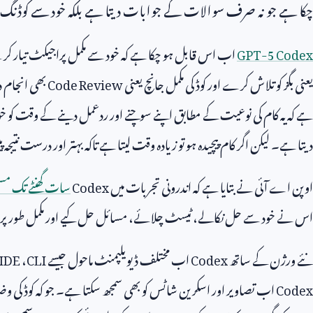
چکا ہے جو نہ صرف سوالات کے جوابات دیتا ہے بلکہ خود سے کوڈن
GPT-5 Codex
اب اس قابل ہو چکا ہے کہ خود سے مکمل پراجیکٹ تیار کر سکے
یعنی بگز کو تلاش کرے اور کوڈ کی مکمل جانچ یعنی
Code Review
بھی انجام
ہے کہ یہ کام کی نوعیت کے مطابق اپنے سوچنے اور ردعمل دینے کے وقت کو خود 
دیتا ہے۔ لیکن اگر کام پیچیدہ ہو تو زیادہ وقت لیتا ہے تاکہ بہتر اور درست نتیجہ
اوپن اے آئی نے بتایا ہے کہ اندرونی تجربات میں
Codex
سات گھنٹے تک مسلس
اس نے خود سے حل نکالے، ٹیسٹ چلائے، مسائل حل کیے اور مکمل طور پر قابل
نئے ورژن کے ساتھ
Codex
اب مختلف ڈیویلپمنٹ ماحول جیسے
CLI
،
IDE
Codex
اب تصاویر اور اسکرین شاٹس کو بھی سمجھ سکتا ہے۔ جو کہ کوڈ کی 