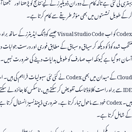
بہتری کی گئی ہے تاکہ کام کے دوران ڈویلپرز کے لیے نتائج کو پڑھنا اور سمجھ
کر کے طویل نشستوں میں بھی مؤثر طریقے سے کام کرتا ہے۔
Codex
کو اب
Visual Studio Code
جیسے کوڈنگ ایڈیٹرز کے ساتھ براہ ر
منتخب شدہ کوڈ کو دیکھ کر سیاق و سباق کے مطابق فوری اور درست جوابات
آسان ہو گیا ہے کیونکہ اب صارف کو طویل ہدایات دینے کی ضرورت نہیں۔
Cloud
کے میدان میں بھی
Codex
نے کئی نئی سہولیات فراہم کی ہیں۔ اب
IDE
سے براہ راست کلاؤڈ ٹاسک تفویض کر سکتے ہیں، ٹاسکس کا جائزہ لے سکتے ہ
ہیں۔
Codex
خود سے ماحول تیار کرتا ہے، ضروری ڈیپنڈنسیز انسٹال کرتا ہے، کم
کے شامل کرتا ہے۔
Codex
اب مکمل طور پر سیف موڈ میں کام کرتا ہے، جس کا مطلب یہ ہے کہ 