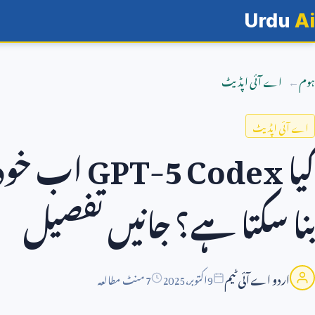
Urdu
Ai
ہوم
اے آئی اپڈیٹ
اے آئی اپڈیٹ
کیا
GPT-5 Codex
اب خود 
بنا سکتا ہے؟ جانیں تفصیل
اردو اے آئی ٹیم
9
اکتوبر،
2025
7 منٹ مطالعہ