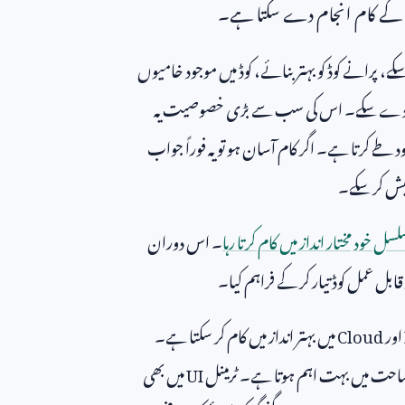
گ کے کام انجام دے سکتا ہے۔
، پرانے کوڈ کو بہتر بنائے، کوڈ میں موجود خامیوں
 دے سکے۔ اس کی سب سے بڑی خصوصیت یہ
طے کرتا ہے۔ اگر کام آسان ہو تو یہ فوراً جواب
 پیش کر سکے۔
ل خود مختار انداز میں کام کرتا رہا
۔ اس دوران
 عمل کوڈ تیار کر کے فراہم کیا۔
اور
Cloud
میں بہتر انداز میں کام کر سکتا ہے۔
وضاحت میں بہت اہم ہوتا ہے۔ ٹرمینل
UI
میں بھی