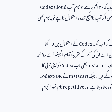
 کام آپ
Codex Cloud
اگر آپ کا پیکج محدود استعمال کا ہے تو یہ کام بھی
ے کر اب تک
Codex
کے استعمال میں
10
گنا
ن اے آئی کی ٹیم کے تقریباً تمام انجینئر اسے روزانہ
ور
Instacart
بھی اب
Codex
کو اپنی ترقی کا
و گئے ہیں۔ جبکہ
Instacart
نے
Codex SDK
ود ہٹا دیتا ہے اور
repetitive
کام خود انجام