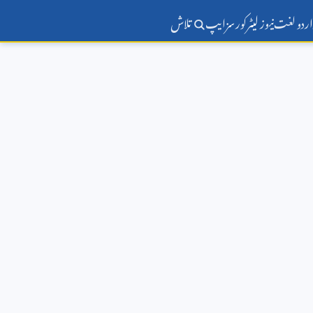
اردو لغت
نیوز لیٹر
کورسز
ایپ
تلاش