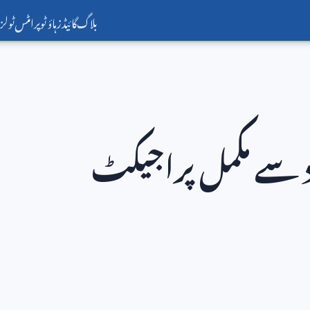
بلاگ
گائیڈز
ہاؤ ٹو
پرامٹس
ٹولز
سے مکمل پراجیکٹ