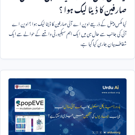
صارفین کا ڈیٹا لیک ہوا ؟
کیا مکس پینل کے ذریعے اوپن اے آئی صارفین کا ڈیٹا لیک ہوا ؟ اوپن اے
آئی کی جانب سے حال ہی میں ایک اہم سیکیورٹی واقعے کے حوالے سے ایک
شفاف بیان جاری کیا گیا ہے،