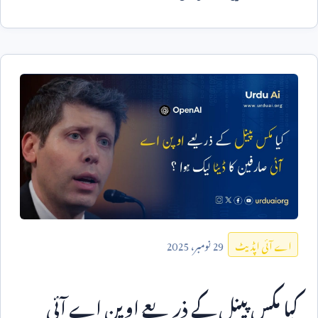
29
نومبر،
2025
اے آئی اپڈیٹ
کیا مکس پینل کے ذریعے اوپن اے آئی