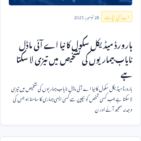
28
نومبر،
2025
اے آئی اپڈیٹ
ہارورڈ میڈیکل سکول کا نیا اے آئی ماڈل
نایاب بیماریوں کی تشخیص میں تیزی لا سکتا
ہے
ہارورڈ میڈیکل سکول کا نیا اے آئی ماڈل نایاب بیماریوں کی تشخیص میں تیزی
لا سکتا ہے جب کسی شخص کو بچپن سے کسی ایسی بیماری کا سامنا ہو جس کی
وجہ نہ سمجھ آئے اور ن