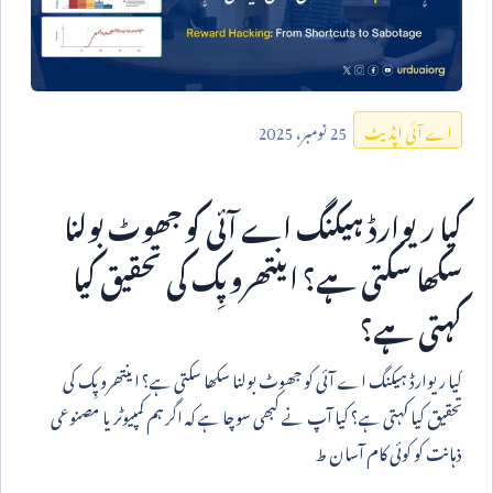
25
نومبر،
2025
اے آئی اپڈیٹ
کیا ریوارڈ ہیکنگ اے آئی کو جھوٹ بولنا
سکھا سکتی ہے؟ اینتھروپِک کی تحقیق کیا
کہتی ہے؟
کیا ریوارڈ ہیکنگ اے آئی کو جھوٹ بولنا سکھا سکتی ہے؟ اینتھروپِک کی
تحقیق کیا کہتی ہے؟ کیا آپ نے کبھی سوچا ہے کہ اگر ہم کمپیوٹر یا مصنوعی
ذہانت کو کوئی کام آسان ط