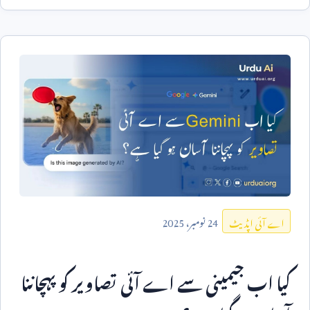
24
نومبر،
2025
اے آئی اپڈیٹ
کیا اب جیمینی سے اے آئی تصاویر کو پہچاننا