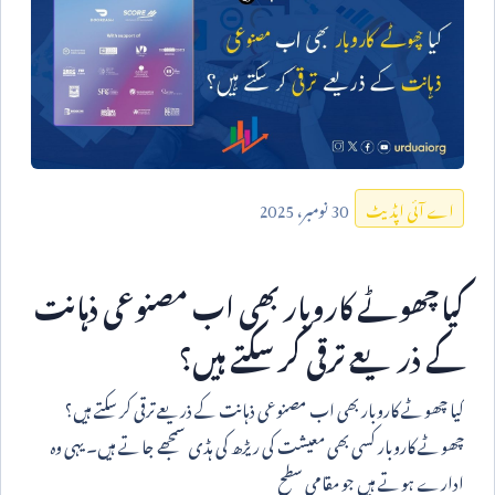
30
نومبر،
2025
اے آئی اپڈیٹ
کیا چھوٹے کاروبار بھی اب مصنوعی ذہانت
کے ذریعے ترقی کر سکتے ہیں؟
کیا چھوٹے کاروبار بھی اب مصنوعی ذہانت کے ذریعے ترقی کر سکتے ہیں؟
چھوٹے کاروبار کسی بھی معیشت کی ریڑھ کی ہڈی سمجھے جاتے ہیں۔ یہی وہ
ادارے ہوتے ہیں جو مقامی سطح