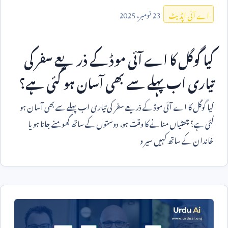
23
نومبر،
2025
اے آئی اپڈیٹ
کیا گوگل کا اے آئی موڈ کے ذریعے سفر کی
تیاری اب پہلے سے بھی آسان ہو گئی ہے؟
کیا گوگل کا اے آئی موڈ کے ذریعے سفر کی تیاری اب پہلے سے بھی آسان ہو
گئی ہے؟ چھٹیاں منانے کا وقت ہو، دوستوں کے ساتھ گھومنے جانا ہو یا
خاندان کے ساتھ کہیں سیر و