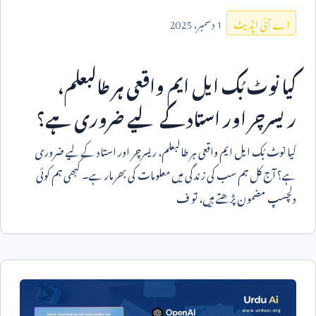
1
دسمبر،
2025
اے آئی اپڈیٹ
کیا نوٹ بُک ایل ایم واقعی ہر طالبعلم،
ریسرچر اور استاد کے لیے ضروری ہے؟
کیا نوٹ بُک ایل ایم واقعی ہر طالبعلم، ریسرچر اور استاد کے لیے ضروری
ہے؟ آج کل ہم سب کی زندگی میں معلومات کی بھرمار ہے۔ کبھی ہم کوئی
دلچسپ مضمون پڑھتے ہیں، تو ف