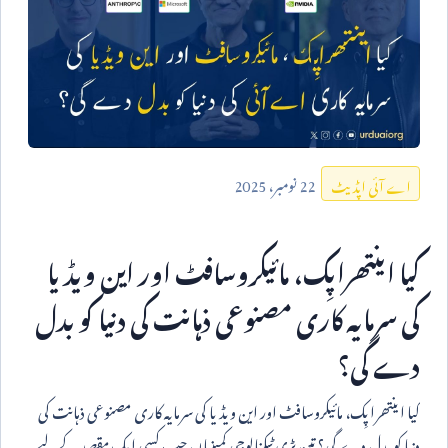
22
نومبر،
2025
اے آئی اپڈیٹ
کیا اینتھراپِک، مائیکروسافٹ اور این ویڈیا
کی سرمایہ کاری مصنوعی ذہانت کی دنیا کو بدل
دے گی؟
کیا اینتھراپِک، مائیکروسافٹ اور این ویڈیا کی سرمایہ کاری مصنوعی ذہانت کی
دنیا کو بدل دے گی؟ تین بڑی ٹیکنالوجی کمپنیاں جب کسی ایک مقصد کے لیے