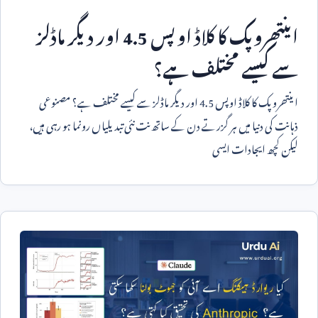
اینتھروپک کا کلاڈ اوپس
4.5
اور دیگر ماڈلز
سے کیسے مختلف ہے؟
اینتھروپک کا کلاڈ اوپس
4.5
اور دیگر ماڈلز سے کیسے مختلف ہے؟ مصنوعی
ذہانت کی دنیا میں ہر گزرتے دن کے ساتھ نت نئی تبدیلیاں رونما ہو رہی ہیں،
لیکن کچھ ایجادات ایسی