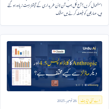
استعمال کریں؟ آج کل جب آن لائن خریداری کے آپشنز بہت زیادہ ہو گئے
ہیں، صارفین کو فیصلہ کرنے میں مشک
26
نومبر،
2025
اے آئی اپڈیٹ