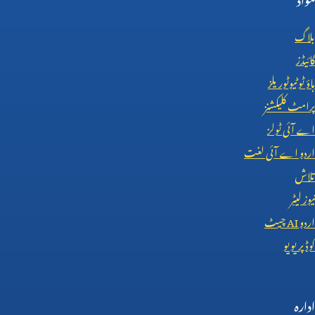
بلاگ
گائیڈز
ہاؤ ٹو ٹیوٹوریلز
پرامٹ کلیکشنز
اے آئی ٹولز
اردو اے آئی لغت
تلاش
نیوز لیٹر
اردو
AI
چیٹ
کوڈ پریویو
ادارہ