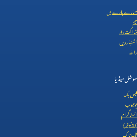
ہمارے بارے میں
ٹیم
شراکت دار
اشتہار دیں
رابطہ
سوشل میڈیا
فیس بک
یوٹیوب
انسٹاگرام
X (
ٹوئٹر)
ٹک ٹاک