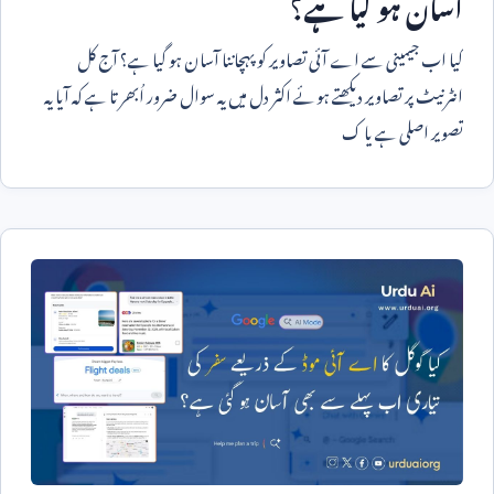
آسان ہو گیا ہے؟
کیا اب جیمینی سے اے آئی تصاویر کو پہچاننا آسان ہو گیا ہے؟ آج کل
انٹرنیٹ پر تصاویر دیکھتے ہوئے اکثر دل میں یہ سوال ضرور اُبھرتا ہے کہ آیا یہ
تصویر اصلی ہے یا ک