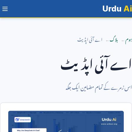
Urdu
Ai
ہوم
بلاگ
اے آئی اپڈیٹ
اے آئی اپڈیٹ
اس زمرے کے تمام مضامین ایک جگہ