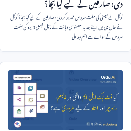
دی: صارفین کے لیے کیا بچا؟
گوگل نے جیمنی کی مفت سروس محدود کر دی: صارفین کے لیے کیا بچا؟ گوگل
نے حال ہی میں اپنے جدید مصنوعی ذہانت کے ماڈل جیمنی
3
پرو کی مفت
سروس کے حوالے سے اہم تبدیلی