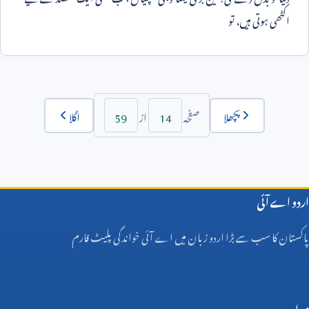
اکٹھی ہوتی ہیں، تو
59
14
پچھلا
اگلا
صفحہ
از
اردو اے آئی
پاکستان کا سب سے بڑا اردو زبان میں اے آئی خواندگی پلیٹ فارم
مواد