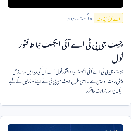
8
اگست،
2025
اے آئی اپڈیٹ
چیٹ جی پی ٹی اے آئی ایجنٹ نیا طاقتور
ٹول
چیٹ جی پی ٹی اے آئی ایجنٹ نیا طاقتور ٹول اے آئی کی دنیا میں ہر روز نئی
پیش رفت ہو رہی ہے۔ اسی طرح چیٹ جی پی ٹی نے اپنے صارفین کے لیے
ایک نیا اور نہایت طاقتور