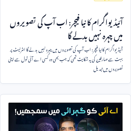
آئیڈیواگرام کا نیا فیچر: اب آپ کی تصویروں
میں چہرہ نہیں بدلے گا
آئیڈیواگرام کا نیا فیچر: اب آپ کی تصویروں میں چہرہ نہیں بدلے گا انٹرنیٹ پر
بہت سے صارفین کی یہ شکایت تھی کہ جب بھی وہ کسی اے آئی ٹول سے اپنی
تصویروں میں تبدیل