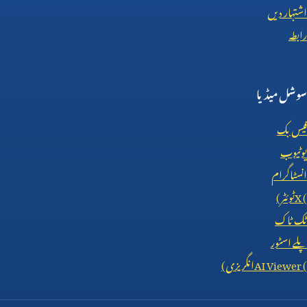
اشتہار دیں
رابطہ
سوشل میڈیا
فیس بک
یوٹیوب
انسٹاگرام
X (
ٹوئٹر)
ٹک ٹاک
پلے اسٹور
AI Viewer (
انگریزی)