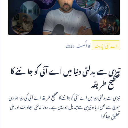
8
اگست،
2025
اے آئی اپڈیٹ
تیزی سے بدلتی دنیا میں اے آئی کو جاننے کا
صحیح طریقہ
تیزی سے بدلتی دنیا میں اے آئی کو جاننے کا صحیح طریقہ اے آئی کی دنیا ہماری
سوچ سے بھی زیادہ تیزی سے تبدیل ہو رہی ہے۔ روزانہ نئی ایجادات اور نئی
تحقیق دنیا کو ا