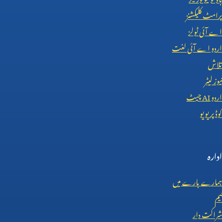
پرامٹ کلیکشنز
اے آئی ٹولز
اردو اے آئی لغت
تلاش
نیوز لیٹر
اردو
AI
چیٹ
کوڈ پریویو
ادارہ
ہمارے بارے میں
ٹیم
شراکت دار