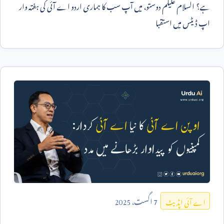
ہے؟ السلام علیکم دوستو، میں آپ سب کا ہماری اردو اے آئی کی ہفتہ وار
اپ ڈیٹس میں استقبا
7
اگست،
2025
اے آئی اپڈیٹ