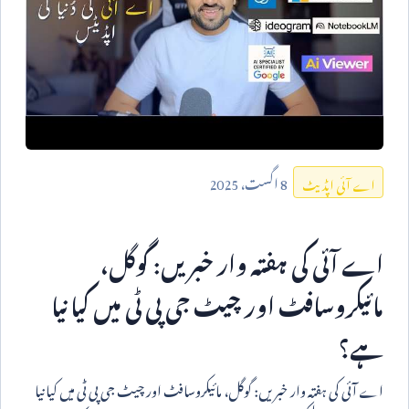
8
اگست،
2025
اے آئی اپڈیٹ
اے آئی کی ہفتہ وار خبریں: گوگل،
مائیکروسافٹ اور چیٹ جی پی ٹی میں کیا نیا
ہے؟
اے آئی کی ہفتہ وار خبریں: گوگل، مائیکروسافٹ اور چیٹ جی پی ٹی میں کیا نیا