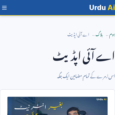
Urdu
Ai
ہوم
بلاگ
اے آئی اپڈیٹ
اے آئی اپڈیٹ
اس زمرے کے تمام مضامین ایک جگہ