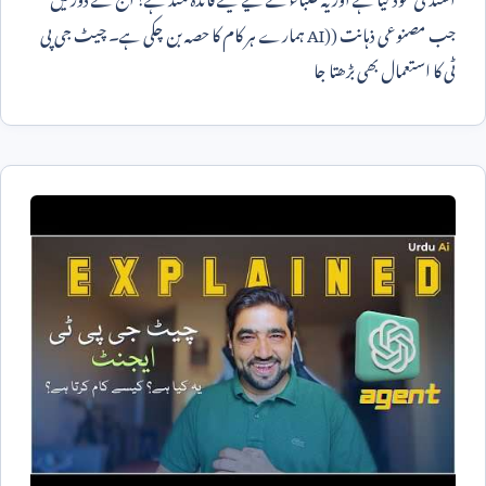
جب مصنوعی ذہانت (
AI)
ہمارے ہر کام کا حصہ بن چکی ہے۔ چیٹ جی پی
ٹی کا استعمال بھی بڑھتا جا