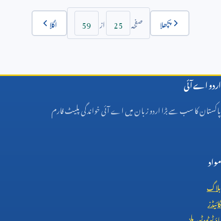
59
25
پچھلا
اگلا
صفحہ
از
اردو اے آئی
پاکستان کا سب سے بڑا اردو زبان میں اے آئی خواندگی پلیٹ فارم
مواد
بلاگ
گائیڈز
ہاؤ ٹو ٹیوٹوریلز