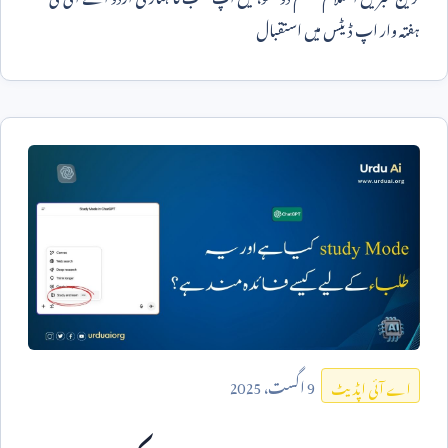
ہفتہ وار اپ ڈیٹس میں استقبال
9
اگست،
2025
اے آئی اپڈیٹ