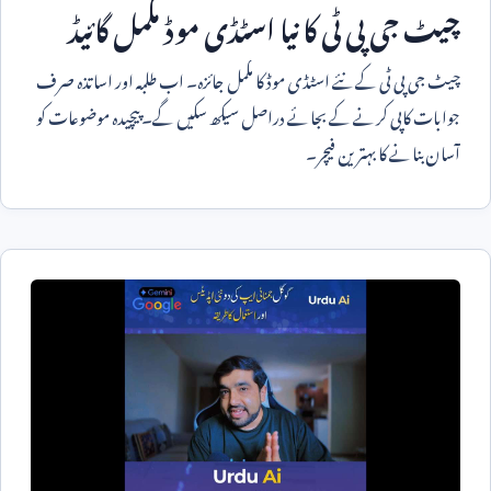
چیٹ جی پی ٹی کا نیا اسٹڈی موڈ مکمل گائیڈ
چیٹ جی پی ٹی کے نئے اسٹڈی موڈ کا مکمل جائزہ۔ اب طلبہ اور اساتذہ صرف
جوابات کاپی کرنے کے بجائے دراصل سیکھ سکیں گے۔ پیچیدہ موضوعات کو
آسان بنانے کا بہترین فیچر۔