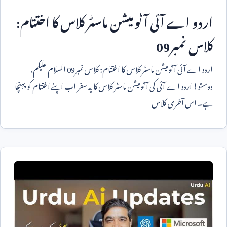
اردو اے آئی آٹومیشن ماسٹر کلاس کا اختتام:
کلاس نمبر
09
اردو اے آئی آٹومیشن ماسٹر کلاس کا اختتام: کلاس نمبر
09
السلام علیکم،
دوستو! اردو اے آئی کی آٹومیشن ماسٹر کلاس کا یہ سفر اب اپنے اختتام کو پہنچا
ہے۔ اس آخری کلاس