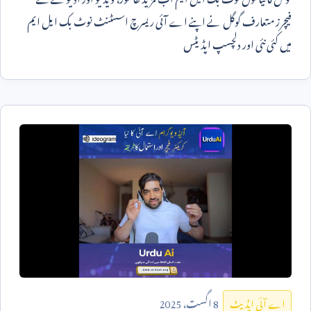
فیچرز متعارف گوگل نے اپنے اے آئی ریسرچ اسسٹنٹ نوٹ بک ایل ایم
میں کئی نئی اور دلچسپ اپڈیٹس
8
اگست،
2025
اے آئی اپڈیٹ