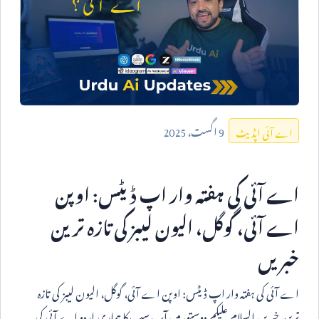
9
اگست،
2025
اے آئی اپڈیٹ
اے آئی کی ہفتہ وار اپ ڈیٹس: اوپن
اے آئی، گوگل، الیون لیبز کی تازہ ترین
خبریں
اے آئی کی ہفتہ وار اپ ڈیٹس: اوپن اے آئی، گوگل، الیون لیبز کی تازہ
ترین خبریں السلام علیکم دوستو، میں آپ سب کا ہماری اردو اے آئی کی