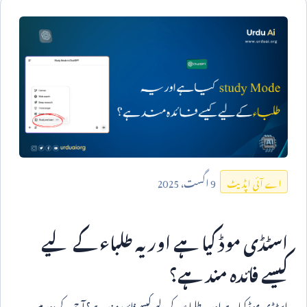
9
اگست،
2025
اے آئی اپڈیٹ
اسٹڈی موڈ کیا ہے اور یہ طلباء کے لیے
کیسے فائدہ مند ہے؟
اسٹڈی موڈ کیا ہے اور یہ طلباء کے لیے کیسے فائدہ مند ہے؟ آج کے دور میں