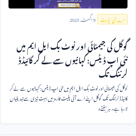
9
اگست،
2025
اے آئی اپڈیٹ
گوگل کی جیمنائی اور نوٹ بک ایل ایم میں
نئی اپ ڈیٹس: کہانیوں سے لے کر گائیڈڈ
لرننگ تک
گوگل کی جیمنائی اور نوٹ بک ایل ایم میں نئی اپ ڈیٹس: کہانیوں سے لے کر
گائیڈڈ لرننگ تک گوگل اپنے اے آئی پلیٹ فارمز میں بہت تیزی سے تبدیلیاں
لا رہا ہے۔ ہر ہفتے ہ