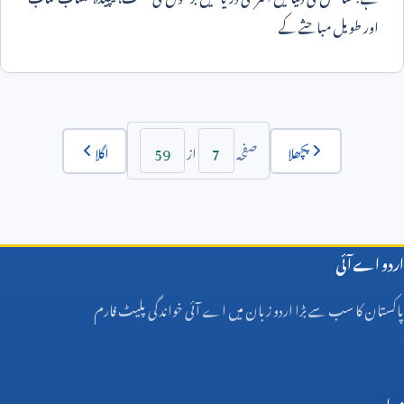
اور طویل مباحثے کے
59
7
پچھلا
اگلا
صفحہ
از
اردو اے آئی
پاکستان کا سب سے بڑا اردو زبان میں اے آئی خواندگی پلیٹ فارم
مواد