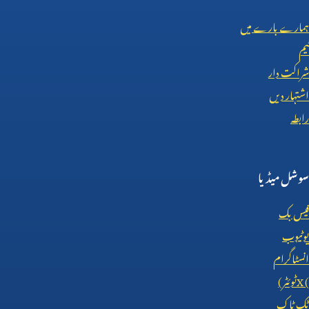
ہمارے بارے میں
ٹیم
شراکت دار
اشتہار دیں
رابطہ
سوشل میڈیا
فیس بک
یوٹیوب
انسٹاگرام
X (
ٹوئٹر)
ٹک ٹاک