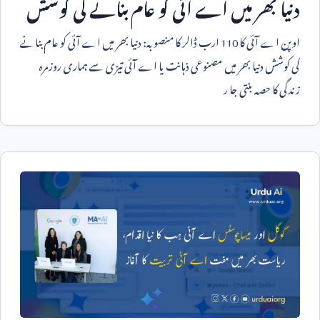
دنیا بھر میں اے آئی کو عام بنانے کی کوشش
اوپن اے آئی کا
110
ارب ڈالر کا منصوبہ: دنیا بھر میں اے آئی کو عام بنانے
کی کوشش دنیا بھر میں مصنوعی ذہانت یا اے آئی تیزی سے ہماری روزمرہ
زندگی کا حصہ بنتی جا ر