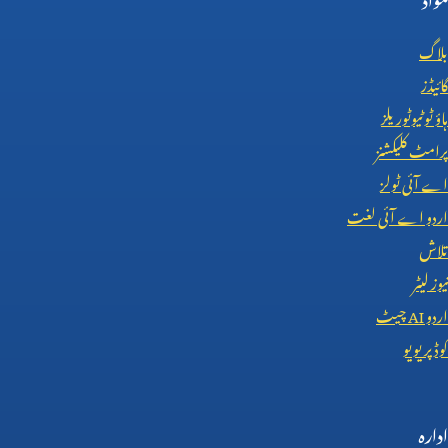
بلاگ
گائیڈز
ہاؤ ٹو ٹیوٹوریلز
پرامٹ کلیکشنز
اے آئی ٹولز
اردو اے آئی لغت
تلاش
نیوز لیٹر
اردو
AI
چیٹ
کوڈ پریویو
ادارہ