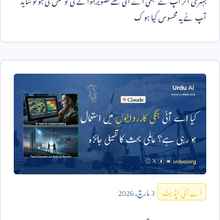
آپ نے یہ محسوس کیا ہو ک
3
مارچ،
2026
اے آئی اپڈیٹ