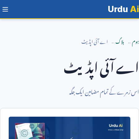
Urdu
Ai
ہوم
بلاگ
اے آئی اپڈیٹ
اے آئی اپڈیٹ
اس زمرے کے تمام مضامین ایک جگہ