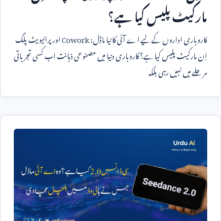
مارکیٹ پلیس کیا ہے؟
کاروباری اداروں کے لیے اے آئی کا نیا ماڈل:
Cowork
اور پرائیویٹ پلگ
اِن مارکیٹ پلیس کیا ہے؟ کاروباری دنیا میں مصنوعی ذہانت اب کسی تجرباتی
مرحلے میں نہیں رہی بلکہ