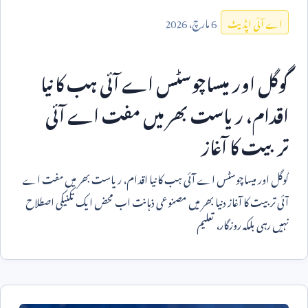
6
مارچ،
2026
اے آئی اپڈیٹ
گوگل اور میساچوسٹس اے آئی ہب کا نیا
اقدام، ریاست بھر میں مفت اے آئی
تربیت کا آغاز
گوگل اور میساچوسٹس اے آئی ہب کا نیا اقدام، ریاست بھر میں مفت اے
آئی تربیت کا آغاز دنیا بھر میں مصنوعی ذہانت اب محض ایک تکنیکی اصطلاح
نہیں رہی بلکہ روزگار، تعلیم