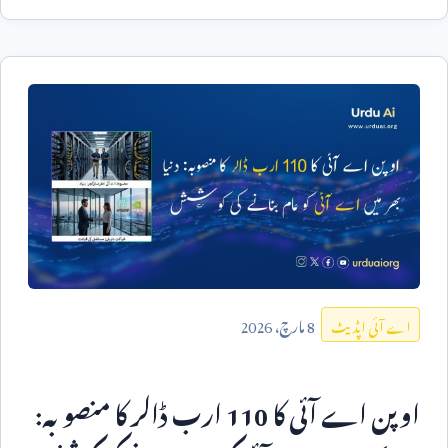
8
مارچ،
2026
اے آئی اپڈیٹ
اوپن اے آئی کا
110
ارب ڈالر کا منصوبہ: