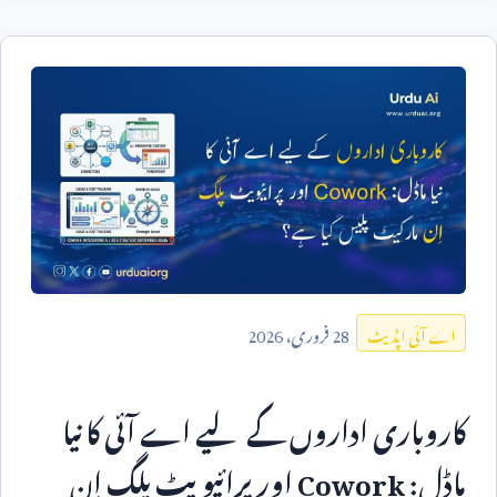
28
فروری،
2026
اے آئی اپڈیٹ
کاروباری اداروں کے لیے اے آئی کا نیا
ماڈل:
Cowork
اور پرائیویٹ پلگ اِن