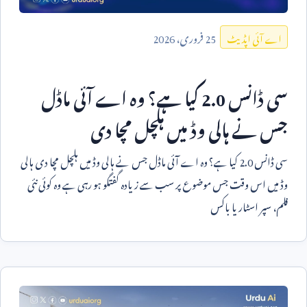
25
فروری،
2026
اے آئی اپڈیٹ
سی ڈانس
2.0
کیا ہے؟ وہ اے آئی ماڈل
جس نے ہالی وڈ میں ہلچل مچا دی
سی ڈانس
2.0
کیا ہے؟ وہ اے آئی ماڈل جس نے ہالی وڈ میں ہلچل مچا دی ہالی
وڈ میں اس وقت جس موضوع پر سب سے زیادہ گفتگو ہو رہی ہے وہ کوئی نئی
فلم، سپر اسٹار یا باکس