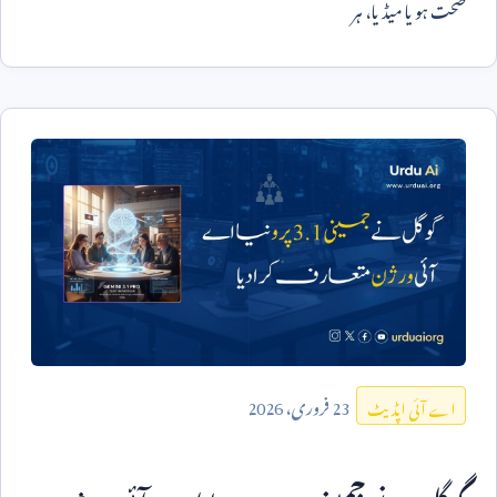
صحت ہو یا میڈیا، ہر
23
فروری،
2026
اے آئی اپڈیٹ