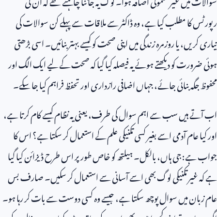
سوالات میں غیر معمولی اضافہ ہوا۔ لوگ یہ جاننا چاہتے تھے کہ ان کی
رپورٹس کا مطلب کیا ہے، وہ ڈاکٹر سے ملاقات سے پہلے کن سوالات کی
تیاری کریں، یا روزمرہ زندگی میں اپنی صحت کو کیسے بہتر بنائیں۔ اسی بڑھتی
ہوئی ضرورت کو دیکھتے ہوئے یہ فیصلہ کیا گیا کہ صحت کے لیے ایک الگ اور
محفوظ جگہ بنائی جائے، جہاں اضافی رازداری اور تحفظ فراہم کیا جا سکے۔
اب آتے ہیں سب سے اہم سوال کی طرف، یعنی یہ نظام کیسے کام کرتا ہے،
اور کیا عام آدمی اسے بغیر کسی تکنیکی علم کے استعمال کر سکتا ہے؟ اس کا
جواب ہے: جی ہاں، بالکل۔ ہیلتھ کو خاص طور پر اس طرح ڈیزائن کیا گیا
ہے کہ غیر تکنیکی لوگ بھی اسے آسانی سے استعمال کر سکیں۔ صارف بس
عام زبان میں سوال پوچھ سکتا ہے، جیسے وہ کسی دوست سے بات کر رہا ہو۔