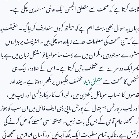
ثابت کرتا ہے کہ صحت سے متعلق الجھن ایک عالمی مسئلہ بن چکی ہے۔
یہاں یہ سوال بھی بہت اہم ہے کہ ہیلتھ کیوں متعارف کرایا گیا۔ حقیقت یہ
ہے کہ آج صحت کی معلومات حد سے زیادہ ہو چکی ہیں۔ انٹرنیٹ پر ہزاروں
مشورے موجود ہیں، مگر ان میں سے بہت سا مواد یا تو مشکل زبان میں ہے یا
پھر ایک دوسرے سے مختلف باتیں کرتا ہے۔ اس کے علاوہ، ایک ہی
شخص کا صحت سے
متعلق ڈیٹا
مختلف جگہوں پر بکھرا ہوتا ہے۔ نیند اور
قدموں کا حساب موبائل یا گھڑی میں، خوراک کا ریکارڈ کسی اور ایپ میں،
اور لیب رپورٹس ہسپتال کے پورٹل یا پی ڈی ایف فائل میں ان سب کو جوڑ
کر سمجھنا عام آدمی کے بس کی بات نہیں۔ ہیلتھ اسی مسئلے کو حل کرنے کی
کوشش ہے، تاکہ یہ تمام معلومات ایک جگہ آ جائیں اور آسان انداز میں سمجھائی