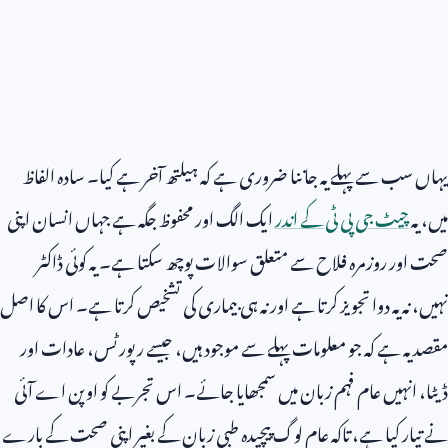
یہاں سب سے پہلے یہ جاننا ضروری ہے کہ ہیلتھ آخر ہے کیا۔ سادہ الفاظ
میں، یہ
چیٹ جی پی ٹی کے اندر
ایک الگ اور محفوظ جگہ ہے جہاں انسان اپنی
صحت اور روزمرہ فلاح سے متعلق سوالات پوچھ سکتا ہے۔ یہ کوئی ڈاکٹر
نہیں، نہ یہ دوا تجویز کرتا ہے اور نہ ہی بیماری کی تشخیص کرتا ہے۔ اس کا اصل
مقصد یہ ہے کہ جو معلومات پہلے سے موجود ہیں، جیسے رپورٹس، عادات اور
ڈیٹا، انہیں عام فہم زبان میں سمجھایا جائے۔ اس تجربے کو اوپن اے آئی
نے تیار کیا ہے، تاکہ عام لوگ پیچیدہ طبی زبان کے بغیر اپنی صحت کے بارے