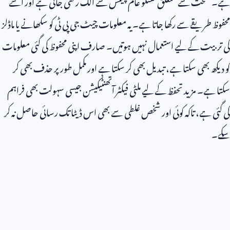
ہے۔ صحت سے متعلق گفتگو عام چیٹس سے الگ رکھی جاتی ہے اور اسے
محفوظ طریقے سے رکھا جاتا ہے۔ یہ معلومات چیٹ جی پی ٹی کو سکھانے یا ماڈلز
کی تربیت کے لیے استعمال نہیں ہوتیں۔ صارف اپنی محفوظ کی گئی معلومات
کو دیکھ بھی سکتا ہے، تبدیل بھی کر سکتا ہے اور مکمل طور پر حذف بھی کر
سکتا ہے۔ مزید تحفظ کے لیے ملٹی فیکٹر آتھنٹیکیشن جیسی سہولت بھی فراہم
کی گئی ہے، تاکہ کوئی اور شخص غلطی سے بھی اس ڈیٹا تک رسائی حاصل نہ کر
سکے۔