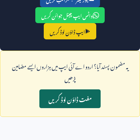
واٹس ایپ چینل جوائن کریں
ایپ ڈاؤن لوڈ کریں
يہ مضمون پسند آيا؟ اردو اے آئی ايپ ميں ہزاروں ايسے مضامين
پڑھيں
مفت ڈاؤن لوڈ کريں