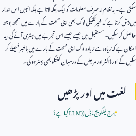
سکتی ہے۔ یہ نظام نہ صرف معلومات کو ایک جگہ لاتا ہے بلکہ انہیں اس انداز
میں پیش کرتا ہے کہ غیر تکنیکی لوگ بھی اپنی صحت کے بارے میں سمجھ بوجھ
حاصل کر سکیں۔ مستقبل میں جیسے جیسے اس تجربے میں بہتری آئے گی، یہ
امکان ہے کہ زیادہ سے زیادہ لوگ اپنی صحت کے بارے میں باخبر فیصلے کر
سکیں گے اور ڈاکٹر اور مریض کے درمیان گفتگو بھی بہتر ہو گی۔
لغت میں اور پڑھیں
لارج لینگویج ماڈل (
LLM)
کیا ہے؟