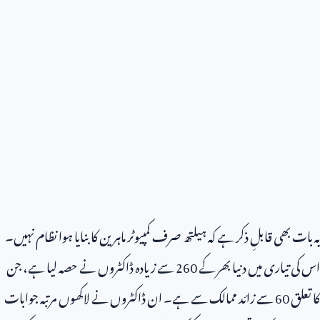
یہ بات بھی قابلِ ذکر ہے کہ ہیلتھ صرف کمپیوٹر ماہرین کا بنایا ہوا نظام نہیں۔
اس کی تیاری میں دنیا بھر کے
260
سے زیادہ ڈاکٹروں نے حصہ لیا ہے، جن
کا تعلق
60
سے زائد ممالک سے ہے۔ ان ڈاکٹروں نے لاکھوں مرتبہ جوابات