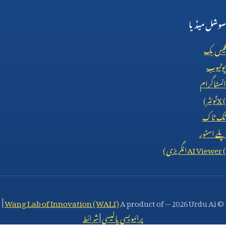
سوشل میڈیا
فیس بک
یوٹیوب
انسٹاگرام
X (
ٹوئٹر)
ٹک ٹاک
پلے اسٹور
AI Viewer (
انگریزی)
|
Wang Lab of Innovation (WALI)
A product of
—
2026 Urdu Ai
©
پرائیویسی پالیسی
|
شرائط