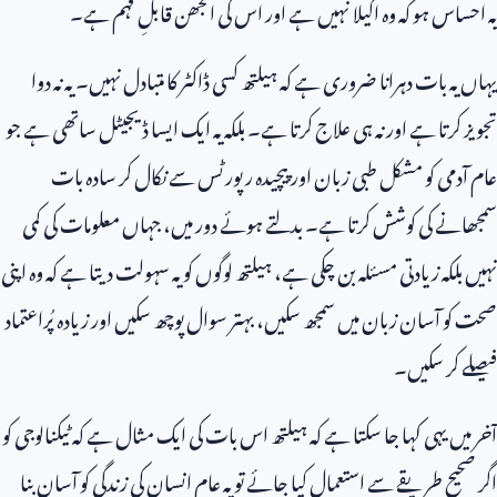
یہ احساس ہو کہ وہ اکیلا نہیں ہے اور اس کی الجھن قابلِ فہم ہے۔
یہاں یہ بات دہرانا ضروری ہے کہ ہیلتھ کسی ڈاکٹر کا متبادل نہیں۔ یہ نہ دوا
تجویز کرتا ہے اور نہ ہی علاج کرتا ہے۔ بلکہ یہ ایک ایسا ڈیجیٹل ساتھی ہے جو
عام آدمی کو مشکل طبی زبان اور پیچیدہ رپورٹس سے نکال کر سادہ بات
سمجھانے کی کوشش کرتا ہے۔ بدلتے ہوئے دور میں، جہاں معلومات کی کمی
نہیں بلکہ زیادتی مسئلہ بن چکی ہے، ہیلتھ لوگوں کو یہ سہولت دیتا ہے کہ وہ اپنی
صحت کو آسان زبان میں سمجھ سکیں، بہتر سوال پوچھ سکیں اور زیادہ پُراعتماد
فیصلے کر سکیں۔
آخر میں یہی کہا جا سکتا ہے کہ ہیلتھ اس بات کی ایک مثال ہے کہ ٹیکنالوجی کو
اگر صحیح طریقے سے استعمال کیا جائے تو یہ عام انسان کی زندگی کو آسان بنا