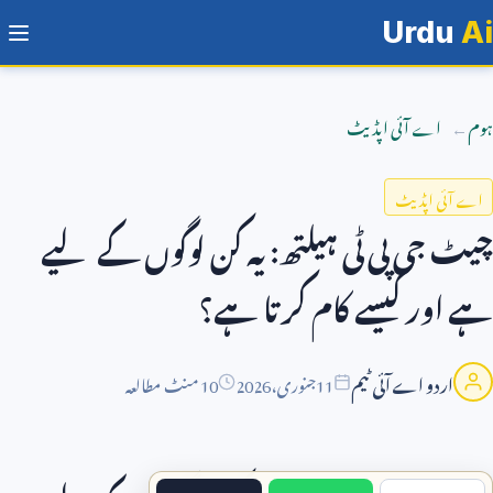
Urdu
Ai
ہوم
اے آئی اپڈیٹ
اے آئی اپڈیٹ
چیٹ جی پی ٹی ہیلتھ: یہ کن لوگوں کے لیے
ہے اور کیسے کام کرتا ہے؟
اردو اے آئی ٹیم
11
جنوری،
2026
10 منٹ مطالعہ