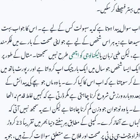
میں بہتر فیصلے کر سکیں۔
اب سوال پیدا ہوتا ہے کہ یہ سہولت کس کے لیے ہے۔ اس کا جواب بہت
سیدھا ہے: یہ ہر اس شخص کے لیے ہے جو اپنی صحت کے بارے میں فکرمند
ہے، لیکن طبی زبان یا
ٹیکنالوجی کو اچھی
طرح نہیں سمجھتا۔ مثال کے طور پر
ایک ایسا شخص جو سال میں ایک بار چیک اپ کرواتا ہے اور رپورٹ ہاتھ میں
لے کر سوچتا ہے کہ اب اس کا کیا کرے۔ یا وہ ماں جو بچے کی پیدائش کے
بعد دوبارہ ورزش شروع کرنا چاہتی ہے مگر ڈرتی ہے کہ کہیں غلط قدم نہ اٹھا
لے۔ یا وہ نوجوان جو وزن کم کرنا چاہتا ہے لیکن اسے یہ سمجھ نہیں آتی کہ
کہاں سے آغاز کرے۔ کمپنی کے مطابق ہر ہفتے دنیا بھر میں تقریباً
23
کروڑ
افراد چیٹ جی پی ٹی پر صحت اور فلاح سے متعلق سوالات کرتے ہیں، جو یہ