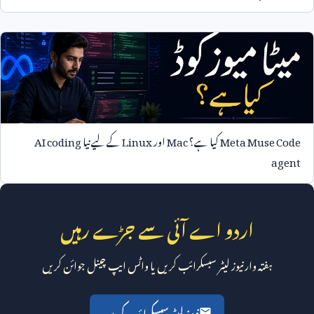
Meta Muse Code
کیا ہے؟
Mac
اور
Linux
کے لیے نیا
AI coding
agent
اردو اے آئی سے جڑے رہیں
ہفتہ وار نیوز لیٹر سبسکرائب کریں یا واٹس ایپ چینل جوائن کریں
نیوز لیٹر سبسکرائب کریں