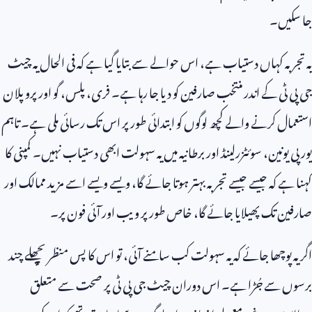
جا سکیں۔
یہ تجربہ کہاں دستیاب ہے، اس حوالے سے بتایا گیا ہے کہ فی الحال یہ چیٹ
جی پی ٹی کے اندر منتخب صارفین کو دیا جا رہا ہے۔ فری، پلس، گو اور پرو پلان
استعمال کرنے والے کچھ لوگوں کو ابتدائی طور پر اس تک رسائی ملی ہے۔ تاہم
یورپی یونین، سوئٹزرلینڈ اور برطانیہ میں یہ سہولت ابھی دستیاب نہیں۔ کمپنی کا
کہنا ہے کہ جیسے جیسے تجربہ بہتر ہوتا جائے گا، ویسے ویسے اسے مزید ممالک اور
صارفین تک پھیلایا جائے گا، خاص طور پر ویب اور آئی فون پر۔
اگر یہ پوچھا جائے کہ یہ سہولت کب سامنے آئی، تو اس کا پس منظر پچھلے چند
برسوں سے جُڑا ہے۔ اس دوران چیٹ جی پی ٹی پر صحت سے متعلق