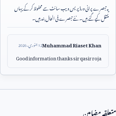
یہ تبصرے پرانی ورڈپریس ویب سائٹ سے محفوظ کر کے یہاں
منتقل کیے گئے ہیں۔ نئے تبصرے فی الحال بند ہیں۔
Muhammad Riaset Khan
12
جنوری،
2026
Good information thanks sir qasir roja
متعلقہ مضامین