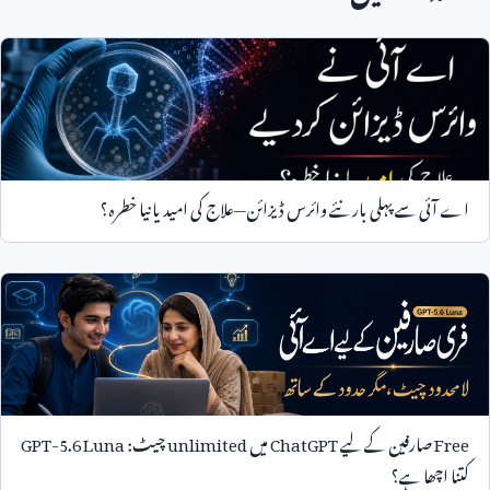
اے آئی سے پہلی بار نئے وائرس ڈیزائن—علاج کی امید یا نیا خطرہ؟
Free
صارفین کے لیے
ChatGPT
میں
unlimited
چیٹ:
GPT-5.6 Luna
کتنا اچھا ہے؟