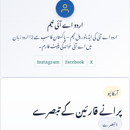
اردو اے آئی ٹیم
اردو اے آئی کی ایڈیٹوریل ٹیم — پاکستان کا سب سے بڑا اردو زبان
میں اے آئی خواندگی پلیٹ فارم۔
Instagram
Facebook
X
آرکائیو
پرانے قارئین کے تبصرے
1
تبصرے