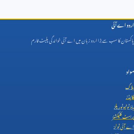
اردو اے آئی
پاکستان کا سب سے بڑا اردو زبان میں اے آئی خواندگی پلیٹ فارم
مواد
بلاگ
گائیڈز
ہاؤ ٹو ٹیوٹوریلز
پرامٹ کلیکشنز
اے آئی ٹولز