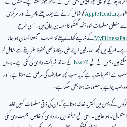
اگر وہ چاہے تو اپنی کچھ ایپس بھی اس کے ساتھ جوڑ سکتا ہے۔ مثال کے
طور پر
Apple Health
کو شامل کرنے سے نیند، چلنے پھرنے اور سرگرمی
سے متعلق معلومات خود بخود گفتگو کا حصہ بن جاتی ہیں۔ اسی طرح
MyFitnessPal
کے ذریعے کھانے پینے کا حساب سمجھنا آسان ہو جاتا
ہے۔ امریکہ میں کچھ صارفین اپنے طبی ریکارڈ بھی محفوظ طریقے سے شامل کر
سکتے ہیں، جس کے لیے
b.well
کے ساتھ شراکت داری کی گئی ہے۔ یہاں
سب سے اہم بات یہ ہے کہ یہ سب کچھ صارف کی مرضی سے ہوتا ہے، اور
وہ جب چاہے یہ معلومات ہٹا بھی سکتا ہے۔
لوگوں کے ذہن میں اکثر یہ خدشہ ہوتا ہے کہ ان کی ذاتی معلومات کہیں غلط
استعمال نہ ہو جائیں۔ اسی لیے ہیلتھ میں رازداری کو خاص اہمیت دی گئی