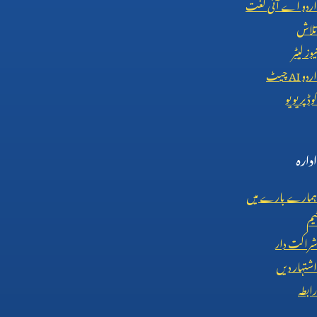
اردو اے آئی لغت
تلاش
نیوز لیٹر
اردو
AI
چیٹ
کوڈ پریویو
ادارہ
ہمارے بارے میں
ٹیم
شراکت دار
اشتہار دیں
رابطہ