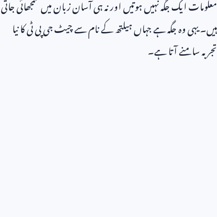
معلومات ایک جگہ نہیں ہوتیں اور نہ ہی آسان زبان میں سمجھائی جاتی
ہیں۔ یہی وہ جگہ ہے جہاں ہیلتھ کے نام سے چیٹ جی پی ٹی کا نیا
تجربہ سامنے آتا ہے۔