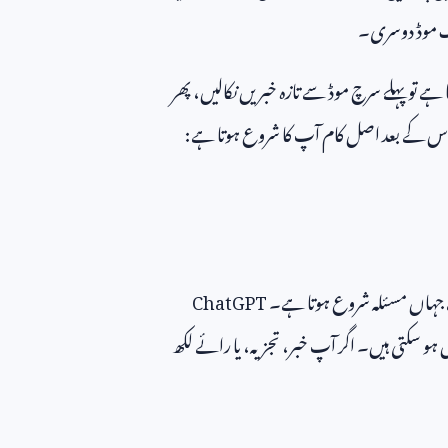
نگ موڈ دوسری۔
 ہے تو پہلے سرچ موڈ سے تازہ خبریں نکالیں، پھر
۔ اس کے بعد اصل کام آپ کا شروع ہوتا ہے:
ہے جہاں مسئلہ شروع ہوتا ہے۔
ChatGPT
 ہو سکتی ہیں۔ اگر آپ خبر، تجزیہ، یا رائے لکھ