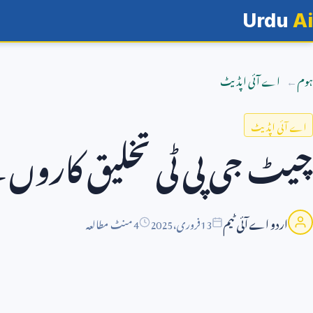
Urdu
Ai
ہوم
اے آئی اپڈیٹ
اے آئی اپڈیٹ
چیٹ جی پی ٹی تخلیق کاروں
اردو اے آئی ٹیم
13
فروری،
2025
4 منٹ مطالعہ