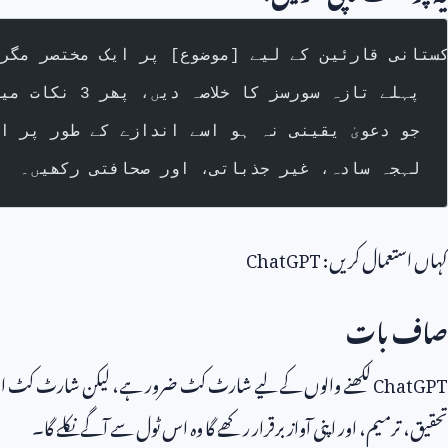
ستانی قارئین کے لیے [موضوع] پر ایک مختصر مگر
پہلے تازہ سورسز کا خلاصہ دیں، پھر 3 نکات میں اصل بات لکھیں۔
جو دعویٰ یقینی نہ ہو اسے اندازے کے طور پر ا
لہجہ سادہ، غیر جذباتی، اور صحافتی رکھیں۔
کہاں استعمال کریں:
ChatGPT
صاف بات
ChatGPT
لکھنے والوں کے لیے شارٹ کٹ ضرور ہے، لیکن شارٹ کٹ او
تحقیق، ترمیم، اور اپنی آواز برقرار رکھے گا وہ اس ٹول سے آگے نکلے گا۔