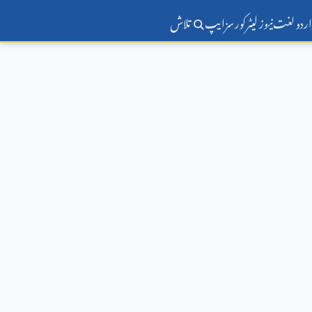
اردو لغت
نیوز لیٹر
کورسز
ایپ
تلاش