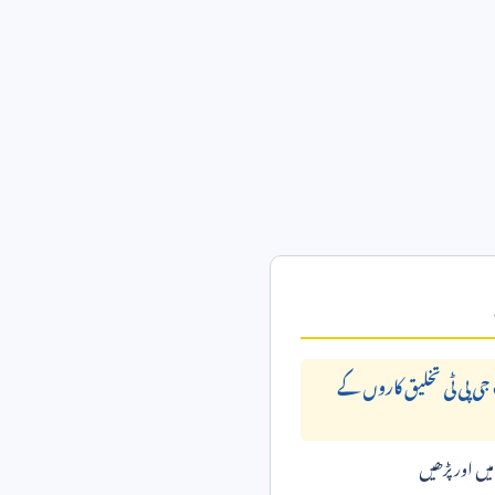
ی پی ٹی تخلیق کاروں کے
ں اور پڑھیں