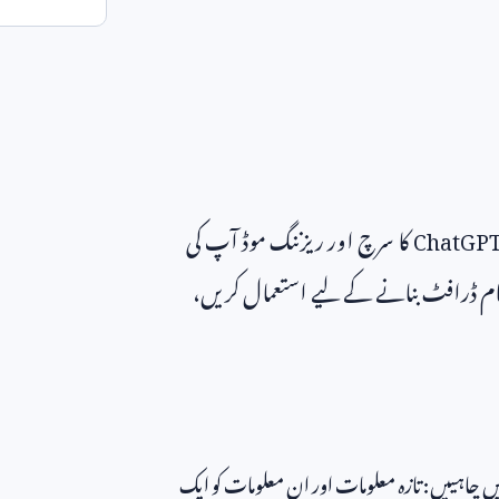
ChatGP
کا سرچ اور ریزننگ موڈ آپ کی
م ڈرافٹ بنانے کے لیے استعمال کریں،
یزیں چاہییں: تازہ معلومات اور ان معلومات کو ایک