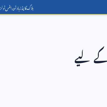
بلاگ
گائیڈز
ہاؤ ٹو
پرامٹس
ٹولز
 کے لیے