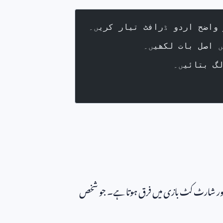
 واضح اردو ڈرافٹ تیار کریں۔
لگ بتائیں۔
ر شارٹ کٹ بازی میں فرق ہوتا ہے۔ جو شخص