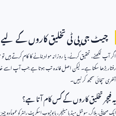
چیٹ جی پی ٹی تخلیق کاروں کے لیے
اگر آپ لکھنے، تحقیق کرنے، یا روزانہ مواد بنانے کا کام کرتے ہیں تو
T
رفتار بڑھا سکتا ہے۔ لیکن اصل فائدہ تب ہوتا ہے جب آپ اسے خا
آخری سچائی سمجھ کر نہیں۔
یہ فیچر تخلیق کاروں کے کس کام آتا ہے؟
ایک صحافی، بلاگر، سوشل میڈیا مینیجر، یا یوٹیوب اسکرپٹ رائٹر کو عموماً دو چ