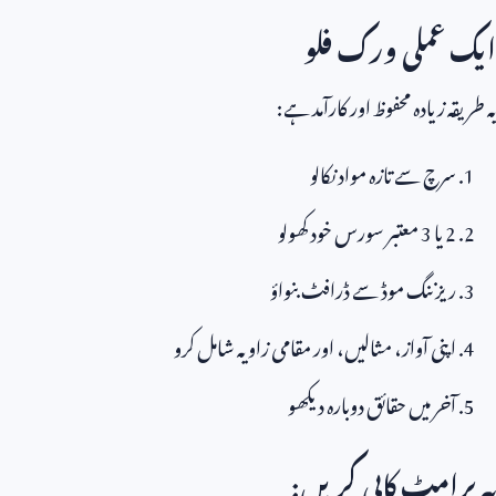
ایک عملی ورک فلو
یہ طریقہ زیادہ محفوظ اور کارآمد ہے:
سرچ سے تازہ مواد نکالو
2
یا
3
معتبر سورس خود کھولو
ریزننگ موڈ سے ڈرافٹ بنواؤ
اپنی آواز، مثالیں، اور مقامی زاویہ شامل کرو
آخر میں حقائق دوبارہ دیکھو
یہ پرامٹ کاپی کریں: