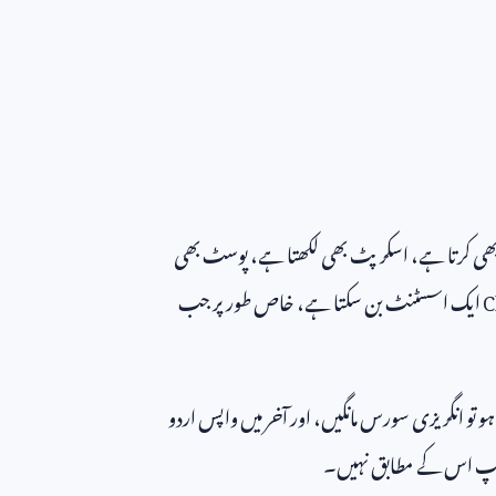
بھی کرتا ہے، اسکرپٹ بھی لکھتا ہے، پوسٹ بھی
C
ایک اسسٹنٹ بن سکتا ہے، خاص طور پر جب
ہو تو انگریزی سورس مانگیں، اور آخر میں واپس اردو
 آپ اس کے مطابق نہیں۔