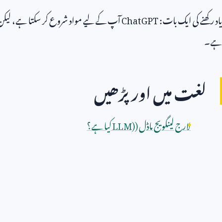
یاد رکھنے کی ایک بات:
ChatGPT
آپ کے لیے مواد شروع کر سکتا ہے، لیکن قا
ہے۔
لغت میں اور پڑھیں
لارج لینگویج ماڈل (
LLM)
کیا ہے؟