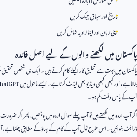
تاریخ اور سیاق چیک کریں
اپنی زبان اور اپنا زاویہ شامل کریں
پاکستان میں لکھنے والوں کے لیے اصل فائدہ
پاکستان میں بہت سے تخلیق کار اکیلے کام کرتے ہیں۔ ایک ہی شخص تحقیق 
بناتا ہے، اور کبھی کبھی ویڈیو بھی ایڈٹ کرتا ہے۔ ایسے ماحول میں
hatGPT
آپ کے پاس وقت کم ہو۔
اگر آپ اردو میں لکھتے ہیں تو آپ پہلے سوال اردو میں پوچھیں، پھر اگر ضرورت 
ڈرافٹ بنوائیں۔ اس طرح ٹول آپ کے کام کے بہاؤ کے مطابق چلتا ہے،