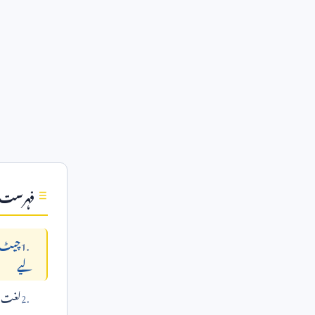
فہرست
چیٹ ج
لیے
لغت می