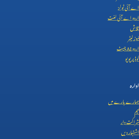
اے آئی ٹولز
اردو اے آئی لغت
تلاش
نیوز لیٹر
اردو
AI
چیٹ
کوڈ پریویو
ادارہ
ہمارے بارے میں
ٹیم
شراکت دار
اشتہار دیں