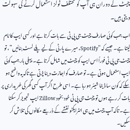
چیٹ کے دوران ہی آپ کو مختلف ٹولز استعمال کرنے کی سہولت
دیتی ہیں۔
اب جب کوئی صارف چیٹ جی پی ٹی سے بات کرتا ہے اور کسی ایپ کا نام
لیتا ہے۔ جیسے کہ “
Spotify
، میرے پارٹی کے لیے پلے لسٹ بنائیں”، تو
چیٹ جی پی ٹی فوراً اس ایپ کو چیٹ میں شامل کرتا ہے۔ پہلی بار جب کوئی
ایپ استعمال ہوتی ہے۔ تو صارف کو اجازت دینا پڑتی ہے تاکہ یہ واضح ہو
سکے کہ کون سا ڈیٹا شیئر ہو رہا ہے۔ اسی طرح اگر آپ کسی گھر کی خریداری پر
بات کر رہے ہوں تو چیٹ جی پی ٹی خود بخود
Zillow
ایپ تجویز کر سکتا
ہے۔ تاکہ آپ چیٹ میں ہی انٹرایکٹو نقشے کے ذریعے مکانوں کی تلاش کر
سکیں۔