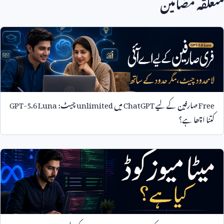
متعلقہ مضامین
Free
صارفین کے لیے
ChatGPT
میں
unlimited
چیٹ:
GPT-5.6 Luna
کتنا اچھا ہے؟