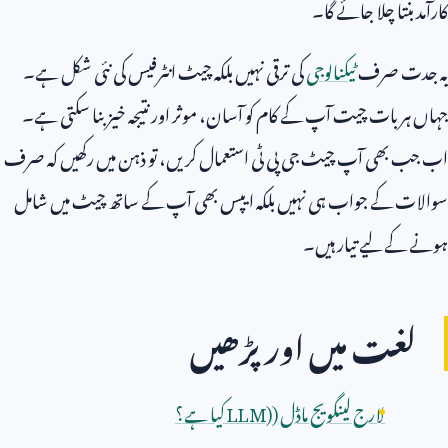
کارآمد بنتا چلا جائے گا۔
یہ جدت صرف
ٹیکنالوجی
کی ترقی نہیں بلکہ چیٹ انٹرفیس کی نئی شکل ہے۔
جہاں ہر بات چیت آپ کے کام کو آسان، موثر اور نتیجہ خیز بنا سکتی ہے۔
اب جب بھی آپ چیٹ جی پی ٹی استعمال کریں، تو ذہن میں رکھیں کہ صرف
سوالات کے جواب ہی نہیں بلکہ ایپس بھی آپ کے ساتھ چیٹ میں شامل
ہونے کے لیے تیار ہیں۔
لغت میں اور پڑھیں
لارج لینگویج ماڈل (
LLM)
کیا ہے؟