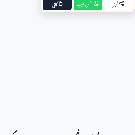
شیئر
واٹس ایپ
کاپی