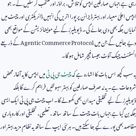
رہی ہے جہاں صارفین ایپس کو تلاش، براؤز اور منتخب کر سکیں گے۔ جو
ایپس اعلیٰ معیار اور بہتر ڈیزائن پر پورا اتریں گی انہیں ڈائریکٹری اور چیٹ میں
نمایاں جگہ بھی دی جائے گی۔ ڈیویلپرز کے لیے مونیٹائزیشن کے مواقع بھی
دیے جائیں گے جن میں
Agentic Commerce Protocol
کے ذریعے
انسٹنٹ چیک آؤٹ جیسا فیچر شامل ہو گا۔
یہ سب کچھ اس بات کا اشارہ ہے کہ
چیٹ جی پی ٹی
میں ایپس کا یہ آغاز محض
شروعات ہے۔ یہ نہ صرف صارفین کو بہتر سہولتیں فراہم کرے گا بلکہ
ڈیویلپرز کے لیے تخلیقی میدان بھی کھولے گا۔ اب چیٹ جی پی ٹی ایک ایسی
جگہ بن گیا ہے جہاں بات چیت کے ساتھ ساتھ، تعلیمی، تخلیقی اور کاروباری
مقاصد بھی پورے کیے جا سکتے ہیں۔ ہر نئی ایپ کے ساتھ یہ نظام مزید بہتر اور