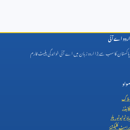
اردو اے آئی
پاکستان کا سب سے بڑا اردو زبان میں اے آئی خواندگی پلیٹ فارم
مواد
بلاگ
گائیڈز
ہاؤ ٹو ٹیوٹوریلز
پرامٹ کلیکشنز