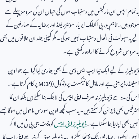
یہ تمام ایپس ان مارکیٹس میں دستیاب ہوں گی جہاں ان کی سروسز پہلے سے
موجود ہیں۔ تاہم یورپی اکنامک ایریا، سوئٹزرلینڈ اور برطانیہ کے صارفین کے
لیے یہ سہولت فی الحال دستیاب نہیں ہو گی۔ مگر کمپنی جلد ان علاقوں میں بھی
یہ سروس شروع کرنے کا ارادہ رکھتی ہے۔
ڈیویلپرز کے لیے ایک نیا ایپ ایس ڈی کے بھی جاری کیا گیا ہے جو اوپن
اسٹینڈرڈ پر مبنی ہے اور ماڈل کانٹیکسٹ پروٹوکول (
MCP)
پر کام کرتا ہے۔
اس کی مدد سے ڈیویلپرز نہ صرف اپنی ایپس کی لاجک بنا سکتے ہیں بلکہ ان کا
انٹرفیس بھی ڈیزائن کر سکتے ہیں۔ یہ سب کچھ اوپن سورس ماحول میں ہوگا جسے
کہیں بھی اپنایا جا سکتا ہے۔
ڈیویلپرز اپنی ایپس
کو چیٹ جی پی ٹی میں لا کر
انہیں لاکھوں صارفین تک پہنچا سکتے ہیں۔ ڈیویلپر موڈ کے ذریعے اپنی ایپ کا