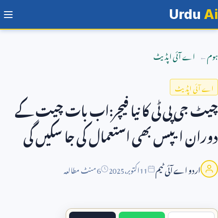
Urdu
Ai
ہوم
اے آئی اپڈیٹ
اے آئی اپڈیٹ
چیٹ جی پی ٹی کا نیا فیچر:اب بات چیت کے
دوران ایپس بھی استعمال کی جا سکیں گی
اردو اے آئی ٹیم
11
اکتوبر،
2025
6 منٹ مطالعہ