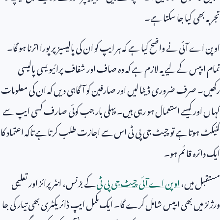
تجربہ بھی کیا جا سکتا ہے۔
اوپن اے آئی نے واضح کیا ہے کہ ہر ایپ کو ان کی پالیسیز پر پورا اترنا ہو گا۔
تمام ایپس کے لیے یہ لازم ہے کہ وہ صاف اور شفاف پرائیویسی پالیسی
رکھیں۔ صرف ضروری ڈیٹا لیں اور صارفین کو آگاہی دیں کہ ان کی معلومات
کہاں اور کیسے استعمال ہو رہی ہیں۔ پہلی بار جب کوئی صارف کسی ایپ سے
کنیکٹ ہوتا ہے تو چیٹ جی پی ٹی اس سے اجازت طلب کرتا ہے تاکہ اعتماد کا
ایک دائرہ قائم ہو۔
مستقبل میں،
اوپن اے آئی چیٹ جی پی ٹی
کے بزنس، انٹرپرائز اور تعلیمی
ورژنز میں بھی ایپس شامل کرے گا۔ ایک مکمل ایپ ڈائریکٹری بھی تیار کی جا