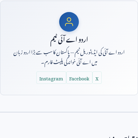
اردو اے آئی ٹیم
اردو اے آئی کی ایڈیٹوریل ٹیم — پاکستان کا سب سے بڑا اردو زبان
میں اے آئی خواندگی پلیٹ فارم۔
Instagram
Facebook
X