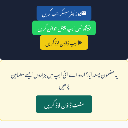
نیوز لیٹر سبسکرائب کریں
واٹس ایپ چینل جوائن کریں
ایپ ڈاؤن لوڈ کریں
يہ مضمون پسند آيا؟ اردو اے آئی ايپ ميں ہزاروں ايسے مضامين
پڑھيں
مفت ڈاؤن لوڈ کريں