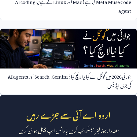
Meta Muse Code
کیا ہے؟
Mac
اور
Linux
کے لیے نیا
AI coding
agent
جولائی
2026
میں گوگل نے کیا نیا لانچ کیا؟
Gemini
،
Search
اور
AI agents
کی بڑی اپڈیٹس
اردو اے آئی سے جڑے رہیں
ہفتہ وار نیوز لیٹر سبسکرائب کریں یا واٹس ایپ چینل جوائن کریں