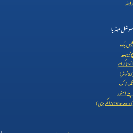
رابطہ
سوشل میڈیا
فیس بک
یوٹیوب
انسٹاگرام
X (
ٹوئٹر)
ٹک ٹاک
پلے اسٹور
AI Viewer (
انگریزی)