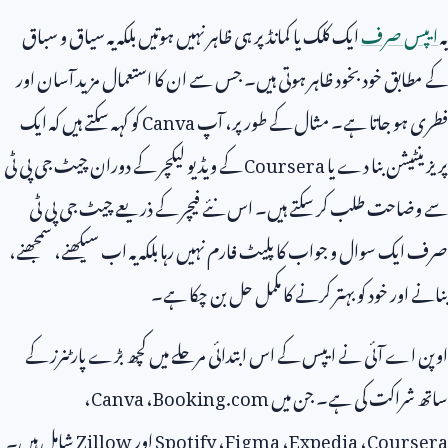
یہ
ایپس صرف
ایک کلک یا کمانڈ پر ہی ظاہر نہیں ہوتیں بلکہ یہ سیاق و سباق
کے مطابق خود بخود ظاہر ہوتی ہیں۔ جس سے ان کا استعمال مزید آسان اور
فطری ہو جاتا ہے۔ مثال کے طور پر، آپ
Canva
کو کہہ سکتے ہیں کہ ایک
پریزینٹیشن بنا دے یا
Coursera
کے ویڈیو لیکچر کے دوران چیٹ جی پی ٹی
سے وضاحت طلب کر سکتے ہیں۔ اس نئے فیچر کے ذریعے چیٹ جی پی ٹی
صرف ایک سوال و جواب کا پلیٹ فارم نہیں رہا بلکہ یہ اب سیکھنے، سمجھنے،
بنانے اور خود کو بہتر کرنے کا مکمل حل بن چکا ہے۔
اوپن اے آئی نے ایپس کے اس ابتدائی مرحلے میں کچھ بڑے پارٹنرز کے
ساتھ شراکت کی ہے۔ جن میں
Booking.com
،
Canva
،
Coursera
،
Expedia
،
Figma
،
Spotify
اور
Zillow
شامل ہیں۔