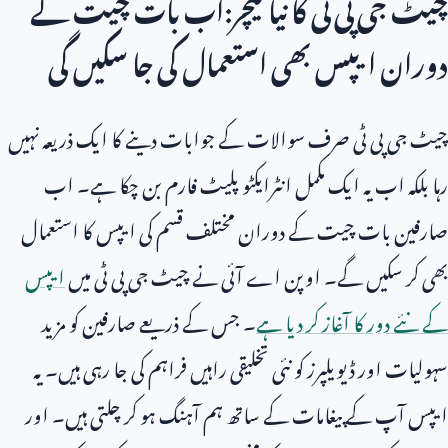
چیٹ جی پی ٹی کا نیا فیچر:اب بات چیت کے
دوران ایپس بھی استعمال کی جا سکیں گی
چیٹ جی پی ٹی صرف سوالات کے جوابات دینے کا ایک ذریعہ نہیں
رہا بلکہ اب یہ ایک مکمل انٹرایکٹو پلیٹ فارم بن چکا ہے۔ اب
صارفین بات چیت کے دوران مختلف قسم کی ایپس کا استعمال
بھی کر سکیں گے۔ اوپن اے آئی نے چیٹ جی پی ٹی میں
ایپس
کے نئے دور کا آغاز کر دیا ہے
۔ جس کے ذریعے صارفین کو مزید
سہولیات اور ڈیویلپرز کو نئی تخلیقی راہیں فراہم کی جا رہی ہیں۔ یہ
ایپس آپ کے پیغامات کے ساتھ ہم آہنگ ہو کر چلتی ہیں۔ اور