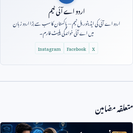
اردو اے آئی ٹیم
اردو اے آئی کی ایڈیٹوریل ٹیم — پاکستان کا سب سے بڑا اردو زبان
میں اے آئی خواندگی پلیٹ فارم۔
Instagram
Facebook
X
متعلقہ مضامین