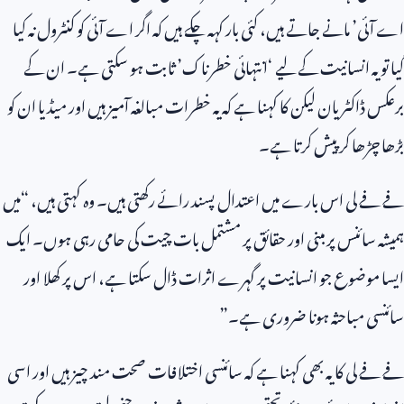
اے آئی’ مانے جاتے ہیں، کئی بار کہہ چکے ہیں کہ اگر اے آئی کو کنٹرول نہ کیا
گیا تو یہ انسانیت کے لیے ‘انتہائی خطرناک’ ثابت ہو سکتی ہے۔ ان کے
برعکس ڈاکٹر یان لیکن کا کہنا ہے کہ یہ خطرات مبالغہ آمیز ہیں اور میڈیا ان کو
بڑھا چڑھا کر پیش کرتا ہے۔
فے فے لی اس بارے میں اعتدال پسند رائے رکھتی ہیں۔ وہ کہتی ہیں، “میں
ہمیشہ سائنس پر مبنی اور حقائق پر مشتمل بات چیت کی حامی رہی ہوں۔ ایک
ایسا موضوع جو انسانیت پر گہرے اثرات ڈال سکتا ہے، اس پر کھلا اور
سائنسی مباحثہ ہونا ضروری ہے۔”
فے فے لی کا یہ بھی کہنا ہے کہ سائنسی اختلافات صحت مند چیز ہیں اور اسی