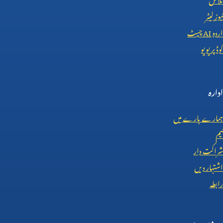
نیوز لیٹر
اردو
AI
چیٹ
کوڈ پریویو
ادارہ
ہمارے بارے میں
ٹیم
شراکت دار
اشتہار دیں
رابطہ