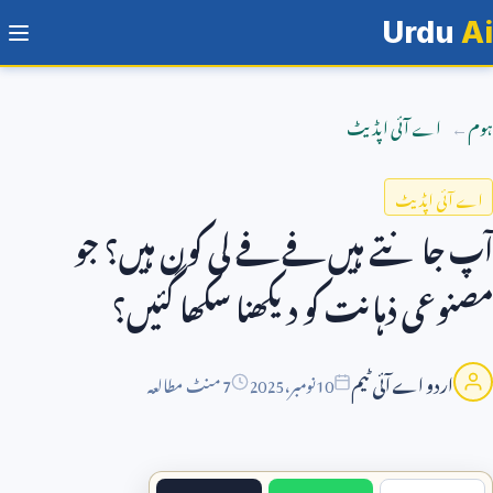
Urdu
Ai
ہوم
اے آئی اپڈیٹ
اے آئی اپڈیٹ
آپ جانتے ہیں فے فے لی کون ہیں؟ جو
مصنوعی ذہانت کو دیکھنا سکھا گئیں؟
اردو اے آئی ٹیم
10
نومبر،
2025
7 منٹ مطالعہ