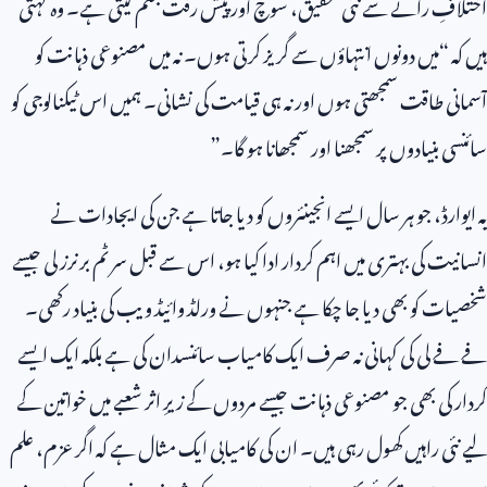
اختلافِ رائے سے نئی تحقیق، سوچ اور پیش رفت جنم لیتی ہے۔ وہ کہتی
ہیں کہ “میں دونوں انتہاؤں سے گریز کرتی ہوں۔ نہ میں مصنوعی ذہانت کو
آسمانی طاقت سمجھتی ہوں اور نہ ہی قیامت کی نشانی۔ ہمیں اس ٹیکنالوجی کو
سائنسی بنیادوں پر سمجھنا اور سمجھانا ہو گا۔”
یہ ایوارڈ، جو ہر سال ایسے انجینئروں کو دیا جاتا ہے جن کی ایجادات نے
انسانیت کی بہتری میں اہم کردار ادا کیا ہو، اس سے قبل سر ٹم برنرز لی جیسے
شخصیات کو بھی دیا جا چکا ہے جنہوں نے ورلڈ وائیڈ ویب کی بنیاد رکھی۔
فے فے لی کی کہانی نہ صرف ایک کامیاب سائنسدان کی ہے بلکہ ایک ایسے
کردار کی بھی جو مصنوعی ذہانت جیسے مردوں کے زیرِ اثر شعبے میں خواتین کے
لیے نئی راہیں کھول رہی ہیں۔ ان کی کامیابی ایک مثال ہے کہ اگر عزم، علم