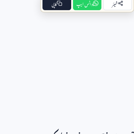
شیئر
واٹس ایپ
کاپی