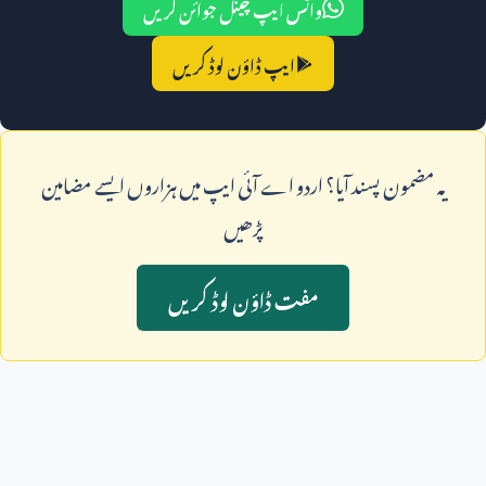
واٹس ایپ چینل جوائن کریں
ایپ ڈاؤن لوڈ کریں
يہ مضمون پسند آيا؟ اردو اے آئی ايپ ميں ہزاروں ايسے مضامين
پڑھيں
مفت ڈاؤن لوڈ کريں