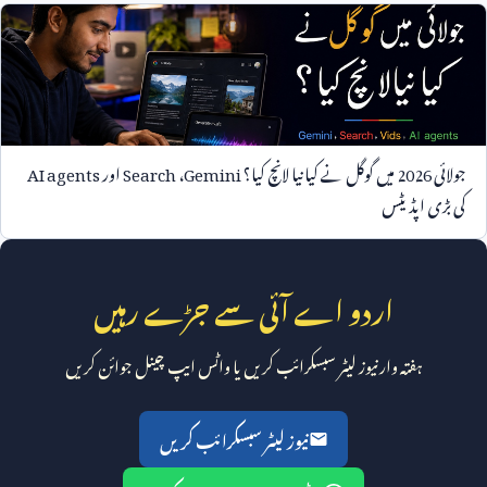
جولائی
2026
میں گوگل نے کیا نیا لانچ کیا؟
Gemini
،
Search
اور
AI agents
کی بڑی اپڈیٹس
اردو اے آئی سے جڑے رہیں
ہفتہ وار نیوز لیٹر سبسکرائب کریں یا واٹس ایپ چینل جوائن کریں
نیوز لیٹر سبسکرائب کریں