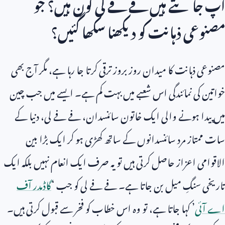
آپ جانتے ہیں فے فے لی کون ہیں؟ جو
مصنوعی ذہانت کو دیکھنا سکھا گئیں؟
مصنوعی ذہانت کا میدان روز بروز ترقی کرتا جا رہا ہے، مگر آج بھی
خواتین کی نمائندگی اس شعبے میں بہت کم ہے۔ ایسے میں جب چین
میں پیدا ہونے والی ایک خاتون سائنسدان، فے فے لی، دنیا کے
سات ممتاز مرد سائنسدانوں کے ساتھ کھڑی ہو کر ایک بڑا بین
الاقوامی اعزاز حاصل کرتی ہیں تو یہ صرف ایک انعام نہیں بلکہ ایک
تاریخی سنگِ میل بن جاتا ہے۔ فے فے لی کو جب ‘
گاڈمدر آف
اے آئی
’ کہا جاتا ہے، تو وہ اس خطاب کو فخر سے قبول کرتی ہیں۔