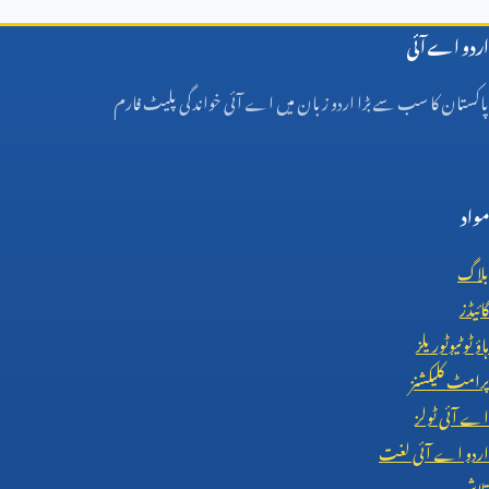
اردو اے آئی
پاکستان کا سب سے بڑا اردو زبان میں اے آئی خواندگی پلیٹ فارم
مواد
بلاگ
گائیڈز
ہاؤ ٹو ٹیوٹوریلز
پرامٹ کلیکشنز
اے آئی ٹولز
اردو اے آئی لغت
تلاش