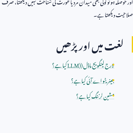
اور حوصلہ ہو تو کوئی بھی میدان مرد یا عورت کی شناخت نہیں دیکھتا، صرف
صلاحیت دیکھتا ہے۔
لغت میں اور پڑھیں
لارج لینگویج ماڈل (
LLM)
کیا ہے؟
جینریٹو اے آئی کیا ہے؟
مشین لرننگ کیا ہے؟