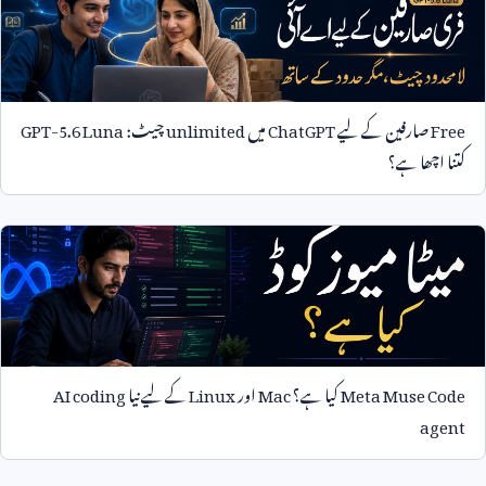
Free
صارفین کے لیے
ChatGPT
میں
unlimited
چیٹ:
GPT-5.6 Luna
کتنا اچھا ہے؟
Meta Muse Code
کیا ہے؟
Mac
اور
Linux
کے لیے نیا
AI coding
agent