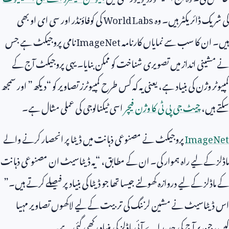
کی شریک ڈائریکٹر ہیں۔ وہ
World Labs
کی کوفاؤنڈر اور سی ای او بھی
ہیں۔ ان کا سب سے نمایاں کارنامہ
ImageNet
نامی پروجیکٹ ہے جس
نے مشینی انداز میں تصویری شناخت کو ممکن بنایا۔ یہی پروجیکٹ آج کے
کمپیوٹر وژن کی بنیاد ہے، یعنی یہ کہ کس طرح کمپیوٹرز تصاویر کو “دیکھ” اور سمجھ
سکتے ہیں،
چیٹ جی پی ٹی کا وژن فیچر
اسی ٹیکنالوجی کی عملی مثال ہے۔
ImageNet
پروجیکٹ نے مصنوعی ذہانت میں ڈیٹا پر انحصار کرنے والے
ماڈلز کے لیے راہ ہموار کی۔ ان کے مطابق، “یہ ڈیٹاسیٹ ان مصنوعی ذہانت
کے ماڈلز کے لیے دروازہ کھولنے جیسا تھا جو ڈیٹا کی بنیاد پر فیصلے کرتے ہیں۔”
اس ڈیٹاسیٹ نے مشین لرننگ کی تربیت کے لیے لاکھوں تصاویر مہیا
کیں، جن پر آج کی جدید اے آئی ماڈلز کی بنیاد رکھی گئی ہے۔