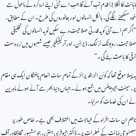
ذہانت کا اگلا بڑا قدم تب آئے گا جب اے آئی اپنے اردگرد کے ماحول سے
خود سیکھنے لگے گی، بالکل انسانوں اور جانوروں کی طرح۔ ان کے مطابق،
“اگر ہم اے آئی کو یہ قدرتی صلاحیت دے سکیں تو یہ انسانوں کی تخلیقی
صلاحیت، روبوٹک لرننگ، ڈیزائن، اور آرکیٹیکچر جیسے شعبوں میں زبردست
ترقی کا باعث بنے گی۔”
یہ پہلا موقع تھا کہ کوئن الزبتھ پرائز کے تمام سات انعام یافتگان ایک ہی مقام
پر، سینٹ جیمز پیلس میں جمع ہوئے۔ جہاں دنیا بھر سے آئے ہوئے ماہرین
نے ان کی خدمات کو سراہا۔
تاہم ان سات افراد کے خیالات میں اختلاف بھی ہے۔ خاص طور پر
مصنوعی ذہانت کے خطرات پر۔ ڈاکٹر جیوفری ہنٹن، جو مشہور ‘گاڈفادر آف