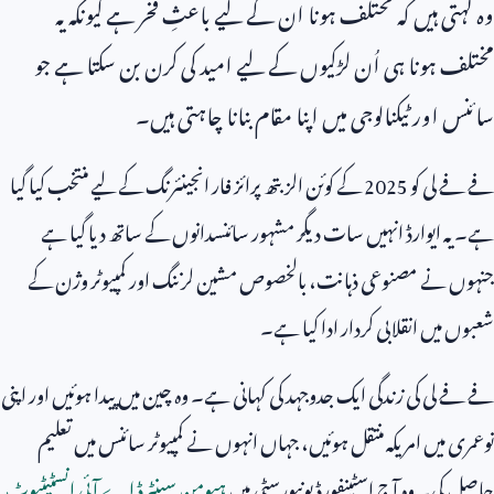
وہ کہتی ہیں کہ مختلف ہونا ان کے لیے باعثِ فخر ہے کیونکہ یہ
مختلف ہونا ہی اُن لڑکیوں کے لیے امید کی کرن بن سکتا ہے جو
سائنس اور ٹیکنالوجی میں اپنا مقام بنانا چاہتی ہیں۔
فے فے لی کو
2025
کے کوئن الزبتھ پرائز فار انجینئرنگ کے لیے منتخب کیا گیا
ہے۔ یہ ایوارڈ انہیں سات دیگر مشہور سائنسدانوں کے ساتھ دیا گیا ہے
جنہوں نے مصنوعی ذہانت، بالخصوص مشین لرننگ اور کمپیوٹر وژن کے
شعبوں میں انقلابی کردار ادا کیا ہے۔
فے فے لی کی زندگی ایک جدوجہد کی کہانی ہے۔ وہ چین میں پیدا ہوئیں اور اپنی
نوعمری میں امریکہ منتقل ہوئیں، جہاں انہوں نے کمپیوٹر سائنس میں تعلیم
حاصل کی۔ وہ آج اسٹینفورڈ یونیورسٹی میں
ہیومن سینٹرڈ اے آئی انسٹیٹیوٹ