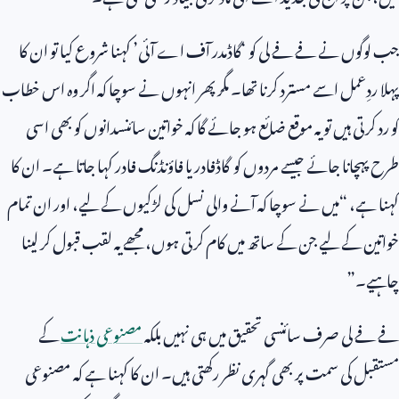
جب لوگوں نے فے فے لی کو ‘گاڈمدر آف اے آئی’ کہنا شروع کیا تو ان کا
پہلا ردِعمل اسے مسترد کرنا تھا۔ مگر پھر انہوں نے سوچا کہ اگر وہ اس خطاب
کو رد کرتی ہیں تو یہ موقع ضائع ہو جائے گا کہ خواتین سائنسدانوں کو بھی اسی
طرح پہچانا جائے جیسے مردوں کو گاڈفادر یا فاؤنڈنگ فادر کہا جاتا ہے۔ ان کا
کہنا ہے، “میں نے سوچا کہ آنے والی نسل کی لڑکیوں کے لیے، اور ان تمام
خواتین کے لیے جن کے ساتھ میں کام کرتی ہوں، مجھے یہ لقب قبول کر لینا
چاہیے۔”
فے فے لی صرف سائنسی تحقیق میں ہی نہیں بلکہ
مصنوعی ذہانت
کے
مستقبل کی سمت پر بھی گہری نظر رکھتی ہیں۔ ان کا کہنا ہے کہ مصنوعی