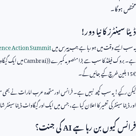
مختص ہوگا۔
ڈیٹا سینٹرز کا نیا دور!
یہ سب ایسے وقت میں ہو رہا ہے جب پیرس میں
igence Action Summit
ہے۔ بروک فیلڈ کا سب سے بڑا منصوبہ کمبرے (
Cambrai)
میں ایک گیگاو
€
15
بلین خرچ کیے جائیں گے۔
لیکن رکیے! یہ سب کچھ نہیں ہے۔ فرانس اور متحدہ عرب امارات نے بھی مشت
اور ڈیٹا سینٹر کی تعمیر کا اعلان کیا ہے، جس میں ایک اور گیگاواٹ ڈیٹا سینٹر ش
فرانس کیوں بن رہا ہے
AI
کی جنت؟