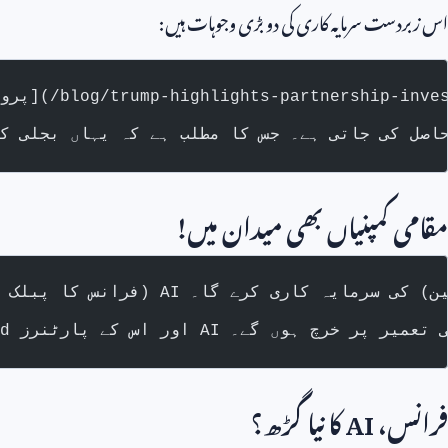
اس زبردست سرمایہ کاری کی دو بڑی وجوہات ہیں:
مقامی کمپنیاں بھی میدان میں!
فرانس،
AI
کا نیا گڑھ؟