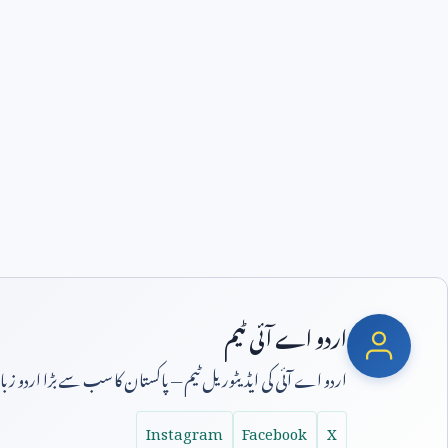
اردو اے آئی ٹیم
اردو اے آئی کی ایڈیٹوریل ٹیم — پاکستان کا سب سے بڑا اردو ز
Instagram
Facebook
X