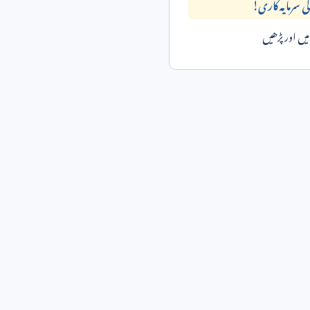
ی سرمایہ کاری!
ں اور پڑھیں