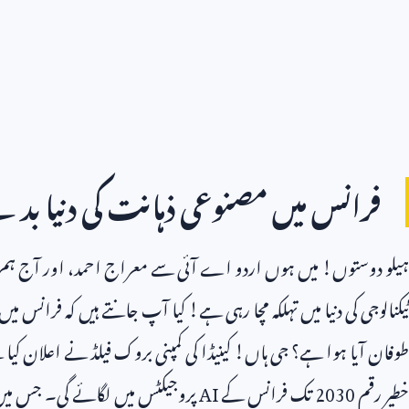
فرانس میں مصنوعی ذہانت کی دنیا بدلن
ہیلو دوستوں! میں ہوں اردو اے آئی سے معراج احمد، اور آج ہم
ٹیکنالوجی کی دنیا میں تہلکہ مچا رہی ہے! کیا آپ جانتے ہیں کہ فرانس م
طوفان آیا ہوا ہے؟ جی ہاں! کینیڈا کی کمپنی بروک فیلڈ نے اعلان کیا 
خطیر رقم
2030
تک فرانس کے
AI
پروجیکٹس میں لگائے گی۔ جس میں 