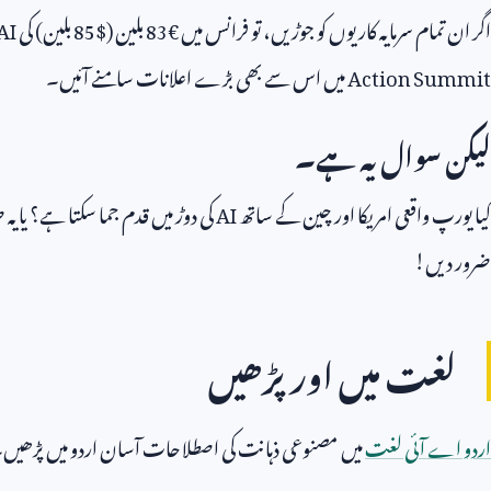
اگر ان تمام سرمایہ کاریوں کو جوڑیں، تو فرانس میں €
83
بلین ($
85
بلین) کی
AI
Action Summit
میں اس سے بھی بڑے اعلانات سامنے آئیں۔
لیکن سوال یہ ہے۔
کیا یورپ واقعی امریکا اور چین کے ساتھ
AI
کی دوڑ میں قدم جما سکتا ہے؟ یا 
ضرور دیں!
لغت میں اور پڑھیں
اردو اے آئی لغت
میں مصنوعی ذہانت کی اصطلاحات آسان اردو میں پڑھیں