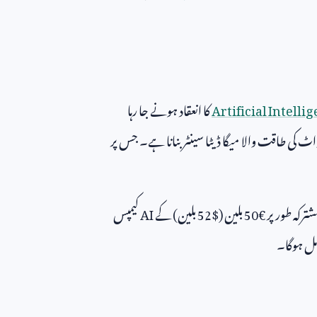
Artificial Intell
کا انعقاد ہونے جا رہا
اٹ کی طاقت والا میگا ڈیٹا سینٹر بنانا ہے۔ جس پر
رکہ طور پر €
50
بلین ($
52
بلین) کے
AI
کیمپس
امل ہوگا۔