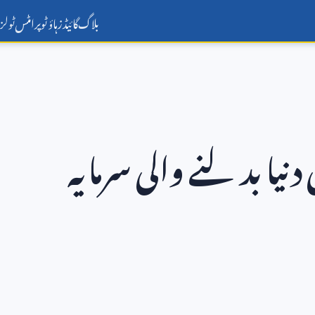
بلاگ
گائیڈز
ہاؤ ٹو
پرامٹس
ٹولز
نیا بدلنے والی سرمایہ