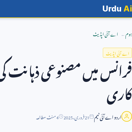
Urdu
Ai
ہوم
اے آئی اپڈیٹ
اے آئی اپڈیٹ
فرانس میں مصنوعی ذہانت کی د
کاری
اردو اے آئی ٹیم
21
فروری،
2025
4 منٹ مطالعہ