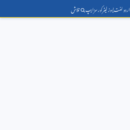
اردو لغت
نیوز لیٹر
کورسز
ایپ
تلاش