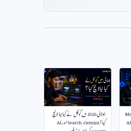
M
جولائی
2026
میں گوگل نے کیا نیا لانچ
AI
کیا؟
Gemini
،
Search
اور
AI
agents
کی بڑی اپڈیٹس