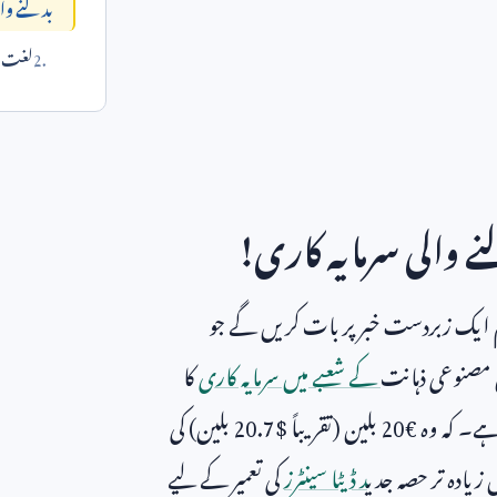
بدلنے وال
لغت می
ے والی سرمایہ کاری!
 ایک زبردست خبر پر بات کریں گے جو
یں مصنوعی ذہانت
کے شعبے میں سرمایہ کاری
کا
ہے۔ کہ وہ €
20
بلین (تقریباً $
20.7
بلین) کی
زیادہ تر حصہ جدی
د ڈیٹا سینٹرز
کی تعمیر کے لیے