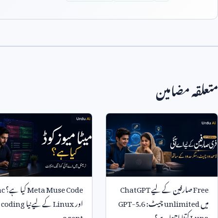
متعلقہ مضامین
Free
صارفین کے لیے
ChatGPT
Meta Muse Code
کیا ہے؟
ac
میں
unlimited
چیٹ:
GPT-5.6
اور
Linux
کے لیے نیا
 coding
Luna
کتنا اچھا ہے؟
agent