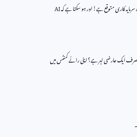
سرمایہ کاری متوقع ہے! اور ہو سکتا ہے کہ
AI
یہ صرف ایک عارضی لہر ہے؟ اپنی رائے کمنٹس میں
۔