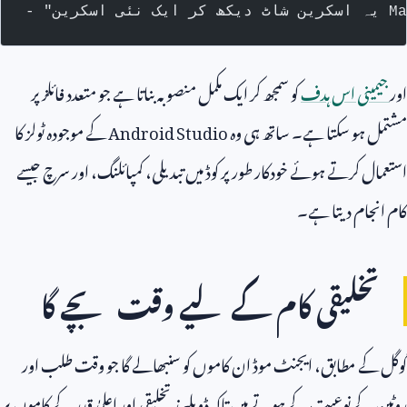
اور
جیمینی اس ہدف
کو سمجھ کر ایک مکمل منصوبہ بناتا ہے جو متعدد فائلز پر
مشتمل ہو سکتا ہے۔ ساتھ ہی وہ
Android Studio
کے موجودہ ٹولز کا
استعمال کرتے ہوئے خودکار طور پر کوڈ میں تبدیلی، کمپائلنگ، اور سرچ جیسے
کام انجام دیتا ہے۔
تخلیقی کام کے لیے وقت بچے گا
گوگل کے مطابق، ایجنٹ موڈ ان کاموں کو سنبھالے گا جو وقت طلب اور
روٹین کے نوعیت کے ہوتے ہیں تاکہ ڈویلپرز تخلیقی اور اعلیٰ قدر کے کاموں پر