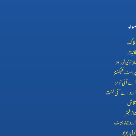
مواد
بلاگ
گائیڈز
ہاؤ ٹو ٹیوٹوریلز
پرامٹ کلیکشنز
اے آئی ٹولز
اردو اے آئی لغت
تلاش
نیوز لیٹر
اردو
AI
چیٹ
کوڈ پریویو