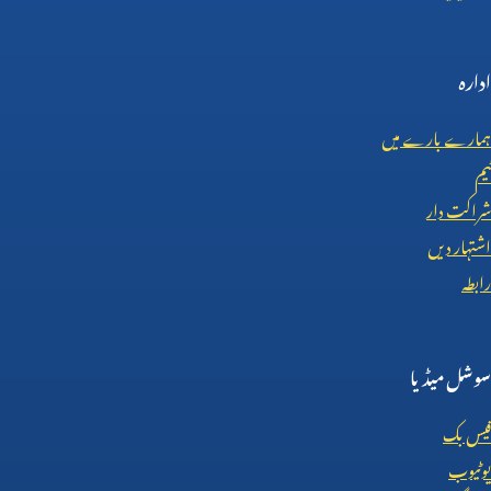
ادارہ
ہمارے بارے میں
ٹیم
شراکت دار
اشتہار دیں
رابطہ
سوشل میڈیا
فیس بک
یوٹیوب