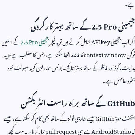
ہے۔
جیمینی
2.5 Pro
کے ساتھ بہتر کارکردگی
اگر آپ جیمینی
API key
شامل کرتے ہیں تو یہ فیچر
جیمینی
2.5 Pro
کے
1
ملین
ٹوکن
context window
کا فائدہ اٹھا سکتا ہے، جس کا مطلب ہے مزید
ہدایات، کوڈ اور فائلز کے ساتھ بہتر نتائج۔ بزنس صارفین کو یہ سہولت خود
بخود حاصل ہے۔
GitHub
کے ساتھ براہ راست انٹریکشن
ایجنٹ موڈ
GitHub
جیسے خارجی ٹولز کے ساتھ بھی کام کر سکتا ہے، جیسے
کہ
Android Studio
سے ہی
pull request
تیار کرنا۔ یہ سب کچھ