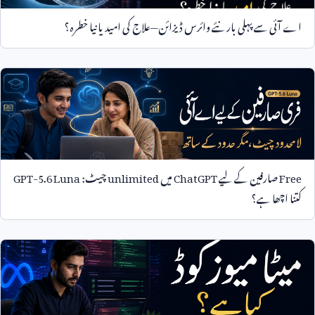
اے آئی سے پہلی بار نئے وائرس ڈیزائن—علاج کی امید یا نیا خطرہ؟
Free
صارفین کے لیے
ChatGPT
میں
unlimited
چیٹ:
GPT-5.6 Luna
کتنا اچھا ہے؟