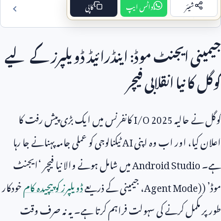
شیئر
واٹس ایپ
کاپی
فہرست مضمون
جیمینی ایجنٹ موڈ: اینڈرائیڈ ڈویلپرز کے لیے
گوگل کا نیا انقلابی فیچر
گوگل نے حالیہ
I/O 2025
کانفرنس میں ایک بڑی پیش رفت کا
اعلان کیا، اور اب وہ اپنی
AI
ٹیکنالوجی کو عملی جامہ پہنانے جا رہا
ہے۔
Android Studio
میں شامل ہونے والا نیا فیچر ‘ایجنٹ
موڈ’ (
Agent Mode)
، جیمینی کے ذریعے
ڈویلپرز کو پیچیدہ کام
خودکار
طور پر مکمل کرنے کی سہولت فراہم کرتا ہے۔ یہ نہ صرف وقت