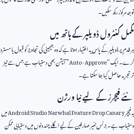
توجہ مرکوز رکھ سکیں۔
مکمل کنٹرول ڈویلپر کے ہاتھ میں
ہر قدم پر ڈویلپر کے پاس یہ اختیار ہوتا ہے کہ وہ جیمینی کی تجاویز کو قبول یا مسترد
کرے۔ ایک “
Auto-Approve
” آپشن بھی دستیاب ہے جس سے تیز
تر تجربہ حاصل کیا جا سکتا ہے۔
نئے فیچرز کے لیے نیا ورژن
یہ فیچر
Android Studio Narwhal Feature Drop Canary
میں
دستیاب ہے۔ بزنس ٹئیر صارفین کے لیے اگلے چند دنوں میں دستیابی ممکن