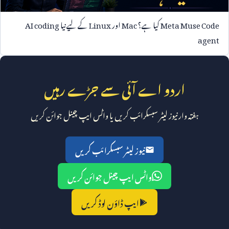
Meta Muse Code
کیا ہے؟
Mac
اور
Linux
کے لیے نیا
AI coding
agent
اردو اے آئی سے جڑے رہیں
ہفتہ وار نیوز لیٹر سبسکرائب کریں یا واٹس ایپ چینل جوائن کریں
نیوز لیٹر سبسکرائب کریں
واٹس ایپ چینل جوائن کریں
ایپ ڈاؤن لوڈ کریں