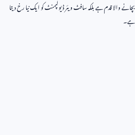
بچانے والا قدم ہے بلکہ سافٹ ویئر ڈیولپمنٹ کو ایک نیا رخ دیتا
ہے۔