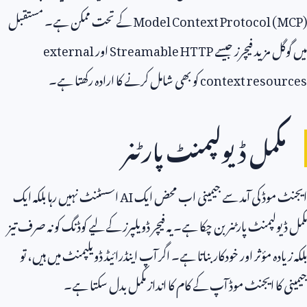
Model Context Protocol (MCP)
کے تحت ممکن ہے۔ مستقبل
میں گوگل مزید فیچرز جیسے
Streamable HTTP
اور
external
context resources
کو بھی شامل کرنے کا ارادہ رکھتا ہے۔
مکمل ڈیولپمنٹ پارٹنر
ایجنٹ موڈ کی آمد سے جیمینی اب محض ایک
AI
اسسٹنٹ نہیں رہا بلکہ ایک
مکمل ڈیولپمنٹ پارٹنر بن چکا ہے۔ یہ فیچر ڈویلپرز کے لیے کوڈنگ کو نہ صرف تیز
بلکہ زیادہ مؤثر اور خودکار بناتا ہے۔ اگر آپ اینڈرائیڈ ڈویلپمنٹ میں ہیں، تو
جیمینی کا ایجنٹ موڈ آپ کے کام کا انداز مکمل بدل سکتا ہے۔