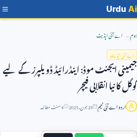
Urdu
Ai
ہوم
اے آئی اپڈیٹ
اے آئی اپڈیٹ
جیمینی ایجنٹ موڈ: اینڈرائیڈ ڈویلپرز کے لیے
گوگل کا نیا انقلابی فیچر
اردو اے آئی ٹیم
29
جون،
2025
4 منٹ مطالعہ