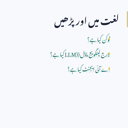
لغت میں اور پڑھیں
ٹوکن کیا ہے؟
لارج لینگویج ماڈل (
LLM)
کیا ہے؟
اے آئی ایجنٹ کیا ہے؟