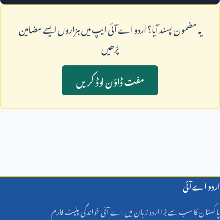
يہ مضمون پسند آيا؟ اردو اے آئی ايپ ميں ہزاروں ايسے مضامين
پڑھيں
مفت ڈاؤن لوڈ کريں
اردو اے آئی
پاکستان کا سب سے بڑا اردو زبان میں اے آئی خواندگی پلیٹ فارم