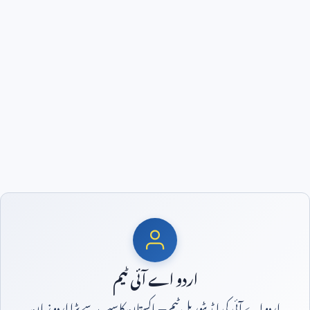
اردو اے آئی ٹیم
اردو اے آئی کی ایڈیٹوریل ٹیم — پاکستان کا سب سے بڑا اردو زبان