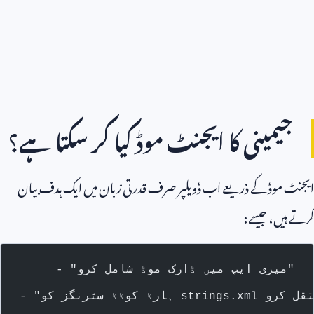
جیمینی کا ایجنٹ موڈ کیا کر سکتا ہے؟
ایجنٹ موڈ کے ذریعے اب ڈویلپر صرف قدرتی زبان میں ایک ہدف بیان
کرتے ہیں، جیسے:
- "میری ایپ میں ڈارک موڈ شامل کرو"