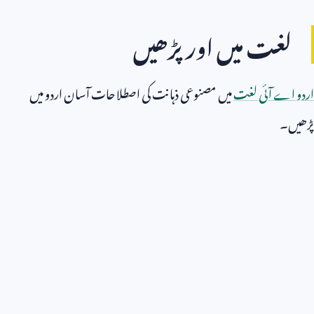
لغت میں اور پڑھیں
اردو اے آئی لغت
میں مصنوعی ذہانت کی اصطلاحات آسان اردو میں
پڑھیں۔