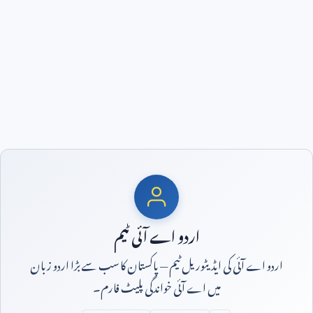
اردو اے آئی ٹیم
اردو اے آئی کی ایڈیٹوریل ٹیم — پاکستان کا سب سے بڑا اردو زبان
میں اے آئی خواندگی پلیٹ فارم۔