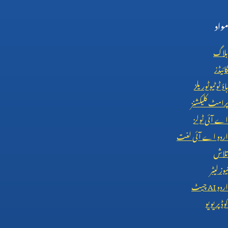
مواد
بلاگ
گائیڈز
ہاؤ ٹو ٹیوٹوریلز
پرامٹ کلیکشنز
اے آئی ٹولز
اردو اے آئی لغت
تلاش
نیوز لیٹر
اردو
AI
چیٹ
کوڈ پریویو