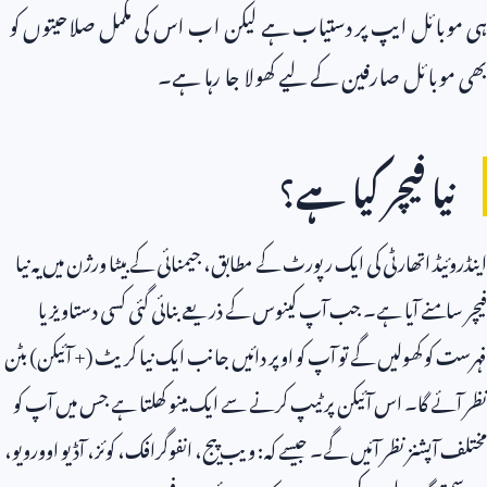
ہی موبائل ایپ پر دستیاب ہے لیکن اب اس کی مکمل صلاحیتوں کو
بھی موبائل صارفین کے لیے کھولا جا رہا ہے۔
نیا فیچر کیا ہے؟
اینڈروئیڈ اتھارٹی کی ایک رپورٹ کے مطابق، جیمنائی کے بیٹا ورژن میں یہ نیا
فیچر سامنے آیا ہے۔ جب آپ کینوس کے ذریعے بنائی گئی کسی دستاویز یا
فہرست کو کھولیں گے تو آپ کو اوپر دائیں جانب ایک نیا کریٹ (+ آئیکن) بٹن
نظر آئے گا۔ اس آئیکن پر ٹیپ کرنے سے ایک مینو کھلتا ہے جس میں آپ کو
مختلف آپشنز نظر آئیں گے۔ جیسے کہ: ویب پیج، انفوگرافک، کوئز، آڈیو اوورویو،