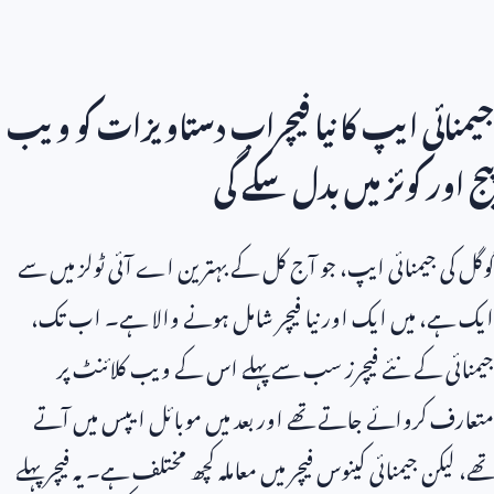
جیمنائی ایپ کا نیا فیچراب دستاویزات کو ویب
پیج اور کوئز میں بدل سکے گی
گوگل کی جیمنائی ایپ، جو آج کل کے بہترین اے آئی ٹولز میں سے
ایک ہے، میں ایک اور نیا فیچر شامل ہونے والا ہے۔ اب تک،
جیمنائی کے نئے فیچرز سب سے پہلے اس کے ویب کلائنٹ پر
متعارف کروائے جاتے تھے اور بعد میں موبائل ایپس میں آتے
تھے، لیکن جیمنائی کینوس فیچر میں معاملہ کچھ مختلف ہے۔ یہ فیچر پہلے