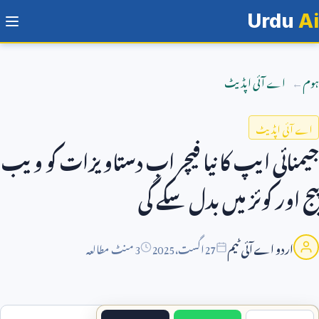
Urdu
Ai
ہوم
اے آئی اپڈیٹ
اے آئی اپڈیٹ
جیمنائی ایپ کا نیا فیچر اب دستاویزات کو ویب
پیج اور کوئز میں بدل سکے گی
اردو اے آئی ٹیم
27
اگست،
2025
3 منٹ مطالعہ