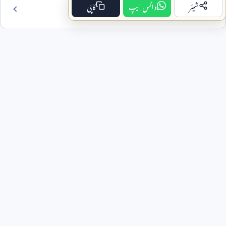
شیئر
واٹس ایپ
کاپی
فہرست مضمون