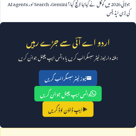
جولائی
2026
میں گوگل نے کیا نیا لانچ کیا؟
Gemini
،
Search
اور
AI agents
کی بڑی اپڈیٹس
اردو اے آئی سے جڑے رہیں
ہفتہ وار نیوز لیٹر سبسکرائب کریں یا واٹس ایپ چینل جوائن کریں
نیوز لیٹر سبسکرائب کریں
واٹس ایپ چینل جوائن کریں
ایپ ڈاؤن لوڈ کریں