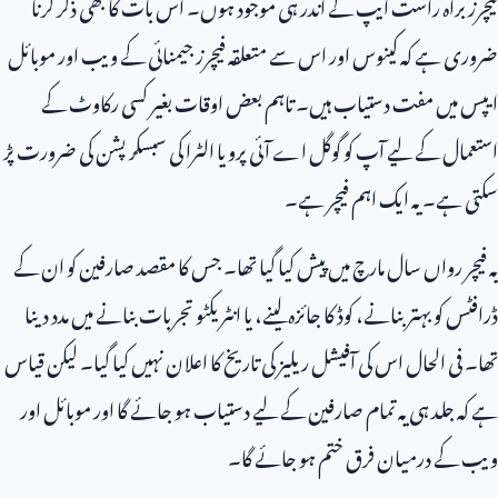
فیچرز براہ راست ایپ کے اندر ہی موجود ہوں۔ اس بات کا بھی ذکر کرنا
ضروری ہے کہ کینوس اور اس سے متعلقہ فیچرز جیمنائی کے ویب اور موبائل
ایپس میں مفت دستیاب ہیں۔ تاہم بعض اوقات بغیر کسی رکاوٹ کے
استعمال کے لیے آپ کو گوگل اے آئی پرو یا الٹرا کی سبسکرپشن کی ضرورت پڑ
سکتی ہے۔ یہ ایک اہم فیچر ہے۔
یہ فیچر رواں سال مارچ میں پیش کیا گیا تھا۔ جس کا مقصد صارفین کو ان کے
ڈرافٹس کو بہتر بنانے، کوڈ کا جائزہ لینے، یا انٹریکٹو تجربات بنانے میں مدد دینا
تھا۔ فی الحال اس کی آفیشل ریلیز کی تاریخ کا اعلان نہیں کیا گیا۔ لیکن قیاس
ہے کہ جلد ہی یہ تمام صارفین کے لیے دستیاب ہو جائے گا اور موبائل اور
ویب کے درمیان فرق ختم ہو جائے گا۔