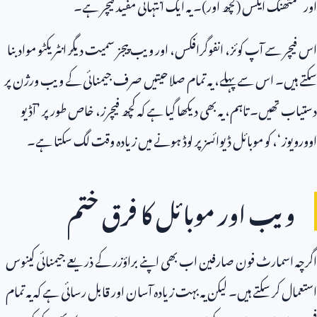
اور سمتھنگ ایلس (کچھ اور)۔ یہ ایک انتہائی مفید فیچر ہے۔
اس فیچر سے آپ کوئز، انفوگرافکس، اور ویب پیجز سمیت دیگر انٹریکٹو مواد بنا
سکتے ہیں۔ اس سے پہلے، یہ تمام صلاحیتیں صرف جیمنائی کے ویب ورژن پر
دستیاب تھیں۔ تاہم، یہ بھی دیکھا گیا ہے کہ کچھ فیچرز، خاص طور پر ’آڈیو
اوورویوز‘، کو موبائل ڈیوائسز پر لوڈ ہونے میں زیادہ وقت لگ سکتا ہے۔
ویب اور موبائل کا فرق ختم
اگرچہ اسمارٹ فون صارفین اب بھی اپنے براؤزر کے ذریعے جیمنائی کینوس
استعمال کر سکتے ہیں۔ لیکن یہ بہت زیادہ آسان اور قابل رسائی ہے کہ یہ تمام