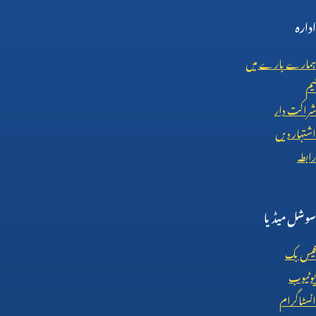
ادارہ
ہمارے بارے میں
ٹیم
شراکت دار
اشتہار دیں
رابطہ
سوشل میڈیا
فیس بک
یوٹیوب
انسٹاگرام