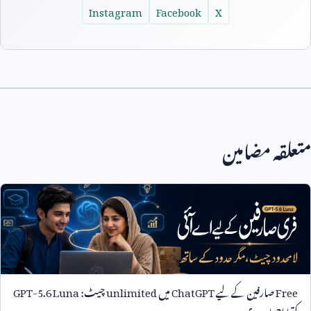
Instagram
Facebook
X
متعلقہ مضامین
Free
صارفین کے لیے
ChatGPT
میں
unlimited
چیٹ:
GPT-5.6 Luna
کتنا اچھا ہے؟