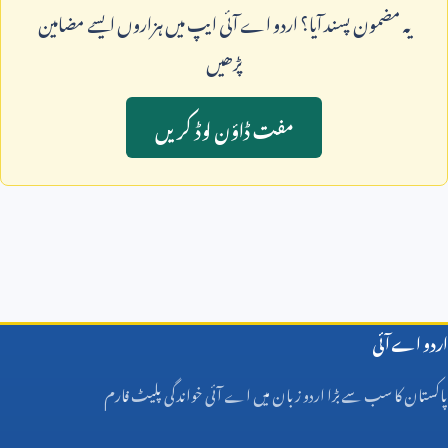
يہ مضمون پسند آيا؟ اردو اے آئی ايپ ميں ہزاروں ايسے مضامين
پڑھيں
مفت ڈاؤن لوڈ کريں
اردو اے آئی
پاکستان کا سب سے بڑا اردو زبان میں اے آئی خواندگی پلیٹ فارم