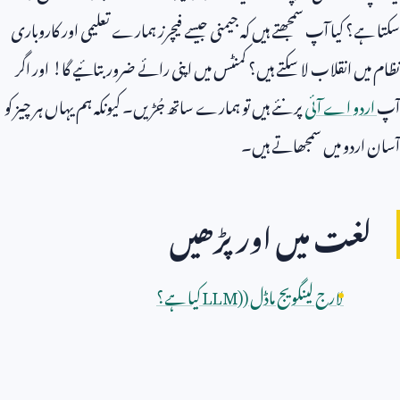
سکتا ہے؟ کیا آپ سمجھتے ہیں کہ جیمنی جیسے فیچرز ہمارے تعلیمی اور کاروباری
نظام میں انقلاب لا سکتے ہیں؟ کمنٹس میں اپنی رائے ضرور بتائیے گا! اور اگر
آپ
اردو اے آئی
پر نئے ہیں تو ہمارے ساتھ جُڑیں۔ کیونکہ ہم یہاں ہر چیز کو
آسان اردو میں سمجھاتے ہیں۔
لغت میں اور پڑھیں
لارج لینگویج ماڈل (
LLM)
کیا ہے؟