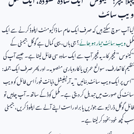
ویب سائٹ
کیا آپ سوچ سکتے ہیں کہ صرف ایک عام سا ڈاکیومنٹ اپلوڈ کرنے سے ایک
مکمل
ویب سائٹ تیار ہو جائے
؟ جی ہاں، یہی کمال ہے گوگل جیمنی کے
“کینوس” فیچر کا۔ یہ فیچر آپ سے ایک سادہ سی فائل لیتا ہے۔ جیسے آپ کی
تنظیم کا تعارف، سوانح عمری یا کاروباری منصوبہ۔ اور پھر صرف ایک جملہ:
“اس پر ایک ویب سائٹ بنائیں” یہ آرٹیفیشل ذہانت فوراً اس فائل کو ویب
سائٹ کی صورت میں تبدیل کر دیتی ہے۔ مکمل کوڈ کے ساتھ۔ آپ چاہیں تو
فائل گوگل ڈرائیو سے جوڑیں یا براہ راست اپنے آلے سے اپلوڈ کریں، جیمنی
سب کچھ خود بخود کر لیتا ہے۔