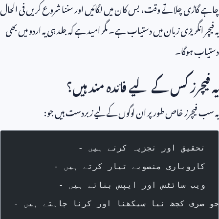
چاہے گاڑی چلاتے وقت، بس کان میں لگائیں اور سننا شروع کریں فی الحال
یہ فیچر انگریزی زبان میں دستیاب ہے۔ مگر امید ہے کہ جلد ہی یہ اردو میں بھی
دستیاب ہوگا۔
یہ فیچرز کس کے لیے فائدہ مند ہیں؟
یہ سب فیچرز خاص طور پر ان لوگوں کے لیے زبردست ہیں جو:
- تحقیق اور تجزیہ کرتے ہیں
- کاروباری منصوبے تیار کرتے ہیں
- ویب سائٹس اور ایپس بناتے ہیں
 جو صرف کچھ نیا سیکھنا اور کرنا چاہتے ہیں