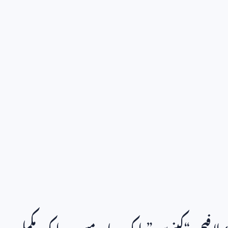
پہلا فیچر: “کینوس” ایک سادہ مسودہ، ایک مکمل