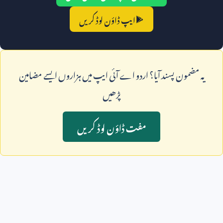
ایپ ڈاؤن لوڈ کریں
يہ مضمون پسند آيا؟ اردو اے آئی ايپ ميں ہزاروں ايسے مضامين
پڑھيں
مفت ڈاؤن لوڈ کريں