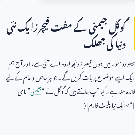
گوگل جیمنی کے مفت فیچرزایک نئی
دنیا کی جھلک
ہیلو دوستو! میں ہوں قیصر رُونجہ اردو اے آئی سے، اور آج ہم
ایک ایسے موضوع پر بات کریں گے۔ جو ہر خاص و عام کے لیے
فائدہ مند ہے۔ کیا آپ جانتے ہیں کہ گوگل نے “
جیمنی
” نامی
[“>ایک نیا پلیٹ فارم](