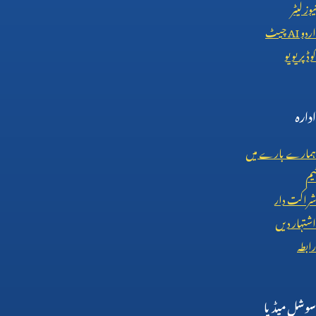
نیوز لیٹر
اردو
AI
چیٹ
کوڈ پریویو
ادارہ
ہمارے بارے میں
ٹیم
شراکت دار
اشتہار دیں
رابطہ
سوشل میڈیا