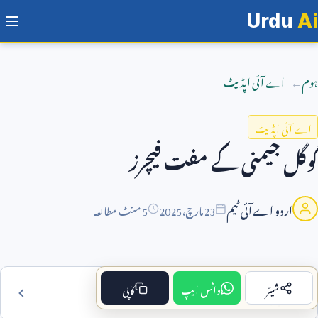
Urdu
Ai
ہوم
اے آئی اپڈیٹ
اے آئی اپڈیٹ
گوگل جیمنی کے مفت فیچرز
اردو اے آئی ٹیم
23
مارچ،
2025
5 منٹ مطالعہ
شیئر
واٹس ایپ
کاپی
فہرست مضمون