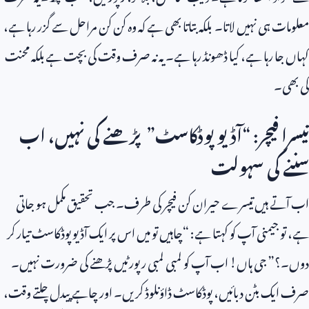
معلومات ہی نہیں لاتا۔ بلکہ بتاتا بھی ہے کہ وہ کن کن مراحل سے گزر رہا ہے،
کہاں جا رہا ہے، کیا ڈھونڈ رہا ہے۔ یہ نہ صرف وقت کی بچت ہے بلکہ محنت
کی بھی۔
تیسرا فیچر: “آڈیو پوڈکاسٹ” پڑھنے کی نہیں، اب
سننے کی سہولت
اب آتے ہیں تیسرے حیران کن فیچر کی طرف۔ جب تحقیق مکمل ہو جاتی
ہے، تو جیمنی آپ کو کہتا ہے: “چاہیں تو میں اس پر ایک آڈیو پوڈکاسٹ تیار کر
دوں۔؟” جی ہاں! اب آپ کو لمبی لمبی رپورٹیں پڑھنے کی ضرورت نہیں۔
صرف ایک بٹن دبائیں، پوڈکاسٹ ڈاؤنلوڈ کریں۔ اور چاہے پیدل چلتے وقت،