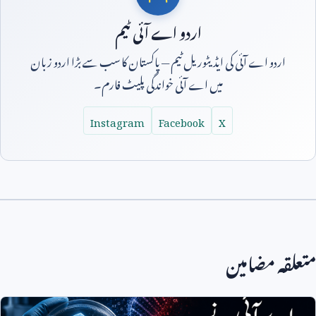
اردو اے آئی ٹیم
اردو اے آئی کی ایڈیٹوریل ٹیم — پاکستان کا سب سے بڑا اردو زبان
میں اے آئی خواندگی پلیٹ فارم۔
Instagram
Facebook
X
متعلقہ مضامین