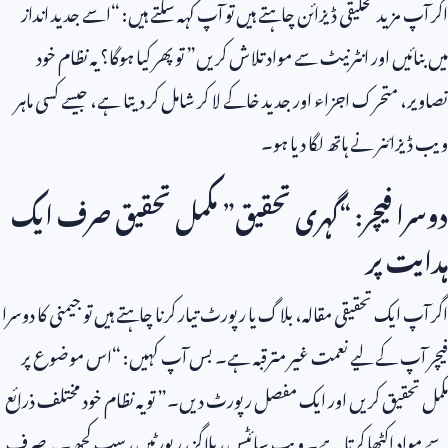
اگر آپ مزید تخلیقی ڈیزائن چاہتے ہیں تو آپ کہہ سکتے ہیں: “اسے جدید انداز
میں بنائیں اور انٹرنیٹ سے مواد تلاش کریں” تو پھر کیا ہوگا؟ یہ نظام خود
تصاویر، متحرک اجزاء اور جدید خاکے لا کر شامل کر دیتا ہے، جیسے کسی ماہر
ویب ڈیزائنر نے ہاتھ لگا دیا ہو۔
دوسرا فیچر: “گہری تحقیق” مکمل تحقیق صرف ایک
ہدایت پر
اگر آپ ایک تحقیقی مقالہ، بلاگ یا رپورٹ تیار کرنا چاہتے ہیں تو جیمنی کا دوسرا
فیچر آپ کے لیے نعمت غیر مترقبہ ہے۔ بس آپ کہیں: “اس موضوع پر
مکمل تحقیق کریں اور ایک مفصل رپورٹ دیں۔” تو یہ نظام خود مختلف ذرائع
سے مواد اکٹھا کرتا ہے۔ ویب سائٹس، بلاگز، رپورٹیں، سب کچھ۔ یہ صرف