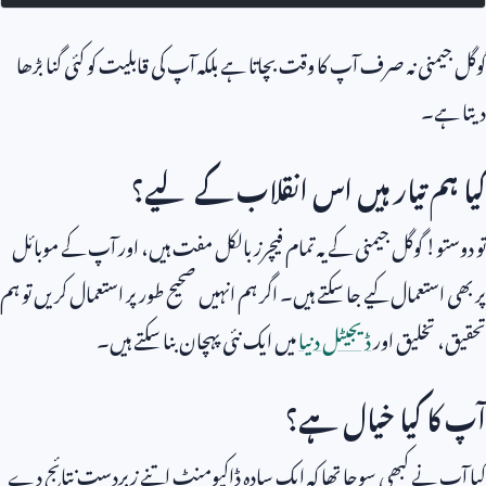
گوگل جیمنی نہ صرف آپ کا وقت بچاتا ہے بلکہ آپ کی قابلیت کو کئی گنا بڑھا
دیتا ہے۔
کیا ہم تیار ہیں اس انقلاب کے لیے؟
تو دوستو! گوگل جیمنی کے یہ تمام فیچرز بالکل مفت ہیں، اور آپ کے موبائل
پر بھی استعمال کیے جا سکتے ہیں۔ اگر ہم انہیں صحیح طور پر استعمال کریں تو ہم
تحقیق، تخلیق اور
ڈیجیٹل دنیا
میں ایک نئی پہچان بنا سکتے ہیں۔
آپ کا کیا خیال ہے؟
کیا آپ نے کبھی سوچا تھا کہ ایک سادہ ڈاکیومنٹ اتنے زبردست نتائج دے