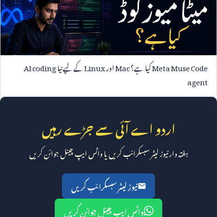
Meta Muse Code
کیا ہے؟
Mac
اور
Linux
کے لیے نیا
AI coding
agent
اردو اے آئی سے جڑے رہیں
ہفتہ وار نیوز لیٹر سبسکرائب کریں یا واٹس ایپ چینل جوائن کریں
نیوز لیٹر سبسکرائب کریں
واٹس ایپ چینل جوائن کریں