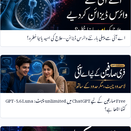
اے آئی سے پہلی بار نئے وائرس ڈیزائن—علاج کی امید یا نیا خطرہ؟
Free
صارفین کے لیے
ChatGPT
میں
unlimited
چیٹ:
GPT-5.6 Luna
کتنا اچھا ہے؟