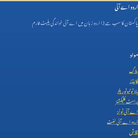
اردو اے آئی
پاکستان کا سب سے بڑا اردو زبان میں اے آئی خواندگی پلیٹ فارم
مواد
بلاگ
گائیڈز
ہاؤ ٹو ٹیوٹوریلز
پرامٹ کلیکشنز
اے آئی ٹولز
اردو اے آئی لغت
تلاش