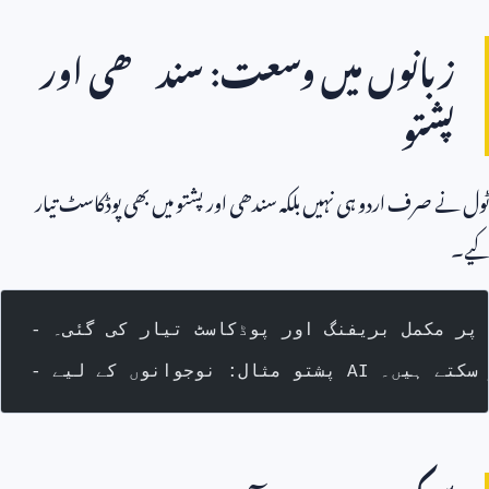
زبانوں میں وسعت: سندھی اور
پشتو
ٹول نے صرف اردو ہی نہیں بلکہ سندھی اور پشتو میں بھی پوڈکاسٹ تیار
کیے۔
ع پر مکمل بریفنگ اور پوڈکاسٹ تیار کی گئی۔
 کر سکتے ہیں۔