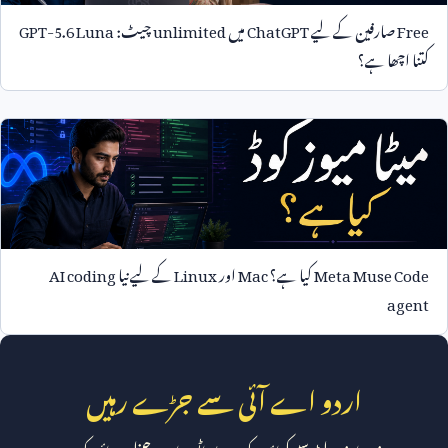
Free
صارفین کے لیے
ChatGPT
میں
unlimited
چیٹ:
GPT-5.6 Luna
کتنا اچھا ہے؟
Meta Muse Code
کیا ہے؟
Mac
اور
Linux
کے لیے نیا
AI coding
agent
اردو اے آئی سے جڑے رہیں