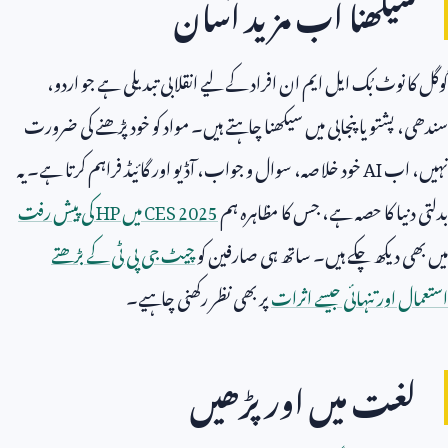
سیکھنا اب مزید آسان
گوگل کا نوٹ بُک ایل ایم ان افراد کے لیے انقلابی تبدیلی ہے جو اردو،
سندھی، پشتو یا پنجابی میں سیکھنا چاہتے ہیں۔ مواد کو خود پڑھنے کی ضرورت
نہیں، اب
AI
خود خلاصہ، سوال و جواب، آڈیو اور گائیڈ فراہم کرتا ہے۔ یہ
بدلتی دنیا کا حصہ ہے، جس کا مظاہرہ ہم
CES 2025
میں
HP
کی پیش رفت
میں بھی دیکھ چکے ہیں۔ ساتھ ہی صارفین کو
چیٹ جی پی ٹی کے بڑھتے
استعمال اور تنہائی جیسے اثرات
پر بھی نظر رکھنی چاہیے۔
لغت میں اور پڑھیں