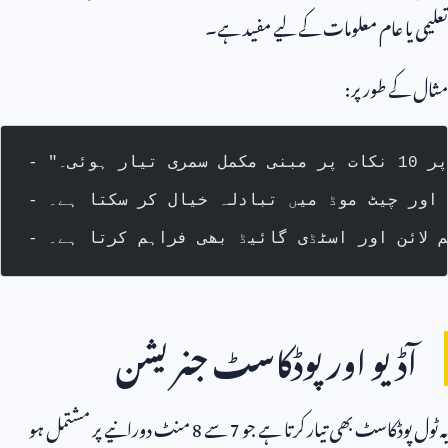
تعلیمی یا عام معلومات کے لیے مفید ہے۔
مثال کے طور پر:
ہوئی۔
ے اور چیٹ موڈ میں تبادلہ خیال کر سکتا ہے۔
م لائن اور اسٹڈی گائیڈ بھی فراہم کرتا ہے۔
آڈیو اور پوڈکاسٹ جنریشن
یہ ٹول پوڈکاسٹ بھی تیار کرتا ہے جو
7
سے
8
منٹ دورانیے پر مشتمل ہو