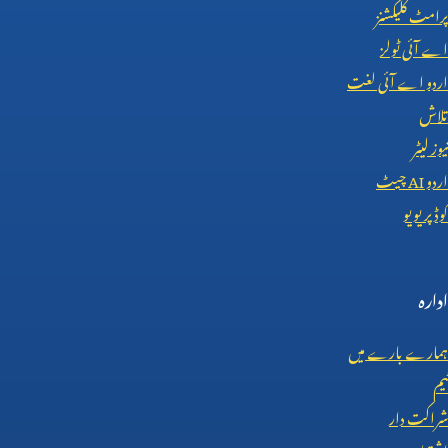
پرامٹ کلیکشنز
اے آئی ٹولز
اردو اے آئی لغت
تلاش
نیوز لیٹر
اردو
AI
چیٹ
کوڈ پریویو
ادارہ
ہمارے بارے میں
ٹیم
شراکت دار
اشتہار دیں