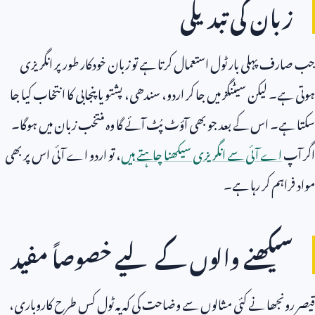
زبان کی تبدیلی
جب صارف پہلی بار ٹول استعمال کرتا ہے تو زبان خودکار طور پر انگریزی
ہوتی ہے۔ لیکن سیٹنگز میں جا کر اردو، سندھی، پشتو یا پنجابی کا انتخاب کیا جا
سکتا ہے۔ اس کے بعد جو بھی آؤٹ پُٹ آئے گا وہ منتخب زبان میں ہوگا۔
اگر آپ
اے آئی سے انگریزی سیکھنا چاہتے ہیں
، تو اردو اے آئی اس پر بھی
مواد فراہم کر رہا ہے۔
سیکھنے والوں کے لیے خصوصاً مفید
قیصر رونجھا نے کئی مثالوں سے وضاحت کی کہ یہ ٹول کس طرح کاروباری،