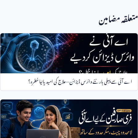
متعلقہ مضامین
اے آئی سے پہلی بار نئے وائرس ڈیزائن—علاج کی امید یا نیا خطرہ؟