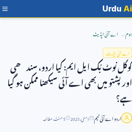
Urdu
Ai
ہوم
اے آئی اپڈیٹ
اے آئی اپڈیٹ
گوگل نوٹ بُک ایل ایم: کیا اردو، سندھی
اور پشتو میں بھی اے آئی سیکھنا ممکن ہو گیا
ہے؟
اردو اے آئی ٹیم
1
مئی،
2025
5 منٹ مطالعہ