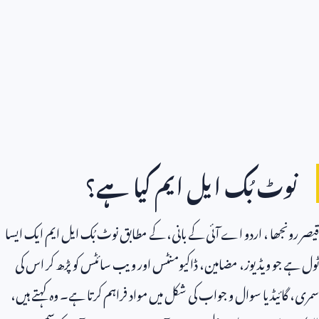
نوٹ بُک ایل ایم کیا ہے؟
قیصر رونجھا ، اردو اے آئی کے بانی، کے مطابق نوٹ بُک ایل ایم ایک ایسا
ٹول ہے جو ویڈیوز، مضامین، ڈاکیومنٹس اور ویب سائٹس کو پڑھ کر اس کی
سمری، گائیڈ یا سوال و جواب کی شکل میں مواد فراہم کرتا ہے۔ وہ کہتے ہیں،