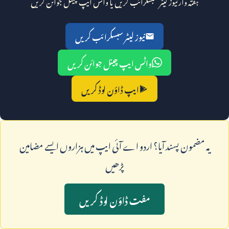
ہفتہ وار نیوز لیٹر سبسکرائب کریں یا واٹس ایپ چینل جوائن کریں
نیوز لیٹر سبسکرائب کریں
واٹس ایپ چینل جوائن کریں
ایپ ڈاؤن لوڈ کریں
يہ مضمون پسند آيا؟ اردو اے آئی ايپ ميں ہزاروں ايسے مضامين
پڑھيں
مفت ڈاؤن لوڈ کريں