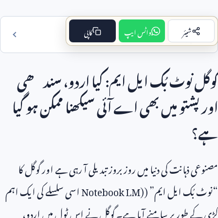
شیئر
واٹس ایپ
کاپی
فہرست مضمون
گوگل نوٹ بُک ایل ایم: کیا اردو، سندھی
اور پشتو میں بھی اے آئی سیکھنا ممکن ہو گیا
ہے؟
مصنوعی ذہانت کی دنیا میں روز بروز تبدیلی آ رہی ہے اور گوگل کا
“نوٹ بُک ایل ایم” (
Notebook LM)
اسی سلسلے کی ایک اہم
کڑی کے طور پر سامنے آیا ہے۔ گوگل نے اس ٹول میں اردو،