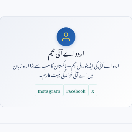
اردو اے آئی ٹیم
اردو اے آئی کی ایڈیٹوریل ٹیم — پاکستان کا سب سے بڑا اردو زبان
میں اے آئی خواندگی پلیٹ فارم۔
Instagram
Facebook
X