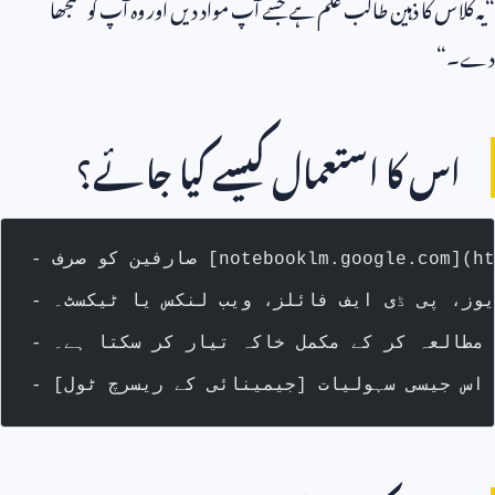
“یہ کلاس کا ذہین طالب علم ہے جسے آپ مواد دیں اور وہ آپ کو سمجھا
دے۔“
اس کا استعمال کیسے کیا جائے؟
ڈیوز، پی ڈی ایف فائلز، ویب لنکس یا ٹیکسٹ۔