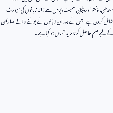
سندھی، پشتو اور پنجابی سمیت پچاس سے زائد زبانوں کی سپورٹ
شامل کر دی ہے، جس کے بعد ان زبانوں کے بولنے والے صارفین
کے لیے علم حاصل کرنا مزید آسان ہو گیا ہے۔