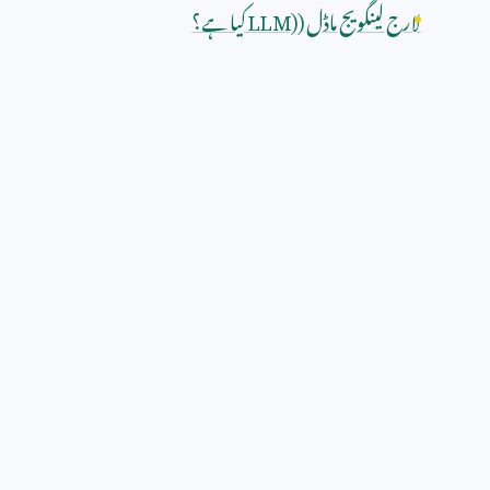
لارج لینگویج ماڈل (
LLM)
کیا ہے؟