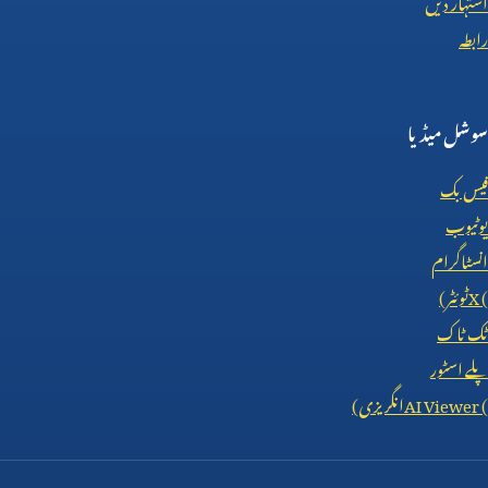
رابطہ
سوشل میڈیا
فیس بک
یوٹیوب
انسٹاگرام
X (
ٹوئٹر)
ٹک ٹاک
پلے اسٹور
AI Viewer (
انگریزی)