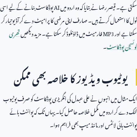
سکتی ہے۔ قیصر رضا نے بتایا کہ وہ اردو میں
AI
پوڈکاسٹ بنانے کے لیے اسی
ٹول کا استعمال کرتے ہیں۔ صارف اپنی مرضی کا پرامپٹ دے کر آڈیو تیار کر
سکتا ہے اور
MP3
فارمیٹ میں ڈاؤنلوڈ کر سکتا ہے۔ مزید دیکھیں
تھری
کوئسچن پوڈکاسٹ
۔
یوٹیوب ویڈیوز کا خلاصہ بھی ممکن
ایک مثال میں انہوں نے علی عبدل کی انگریزی پوڈکاسٹ کو صرف یوٹیوب
لنک دے کر اردو میں مکمل خلاصہ حاصل کیا۔ یہاں تک کہ پوائنٹ بائے
پوائنٹ ہائی لائٹس اور مائنڈ میپ بھی فراہم ہوا۔