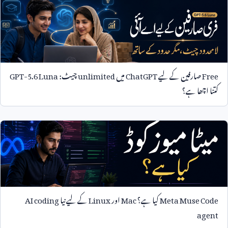
Free
صارفین کے لیے
ChatGPT
میں
unlimited
چیٹ:
GPT-5.6 Luna
کتنا اچھا ہے؟
Meta Muse Code
کیا ہے؟
Mac
اور
Linux
کے لیے نیا
AI coding
agent