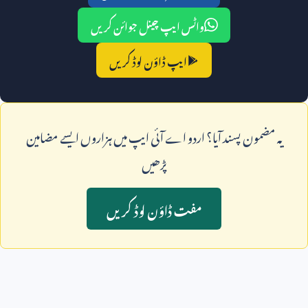
واٹس ایپ چینل جوائن کریں
ایپ ڈاؤن لوڈ کریں
يہ مضمون پسند آيا؟ اردو اے آئی ايپ ميں ہزاروں ايسے مضامين
پڑھيں
مفت ڈاؤن لوڈ کريں