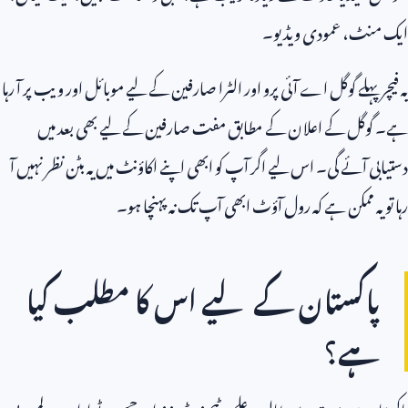
ایک منٹ، عمودی ویڈیو۔
یہ فیچر پہلے گوگل اے آئی پرو اور الٹرا صارفین کے لیے موبائل اور ویب پر آ رہا
ہے۔ گوگل کے اعلان کے مطابق مفت صارفین کے لیے بھی بعد میں
دستیابی آئے گی۔ اس لیے اگر آپ کو ابھی اپنے اکاؤنٹ میں یہ بٹن نظر نہیں آ
رہا تو یہ ممکن ہے کہ رول آؤٹ ابھی آپ تک نہ پہنچا ہو۔
پاکستان کے لیے اس کا مطلب کیا
ہے؟
پاکستان میں بہت سے طالب علم، ٹیچرز، ٹرینرز اور چھوٹے ادارے لمبی پی