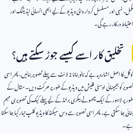
مکمل، لمبی اور مسلسل کردار والی ویڈیو کے لیے ابھی انسانی ایڈیٹنگ اور
احتیاط درکار رہے گی۔
تخلیق کار اسے کیسے جوڑ سکتے ہیں؟
گوگل کا اصل اشارہ یہ ہے کہ نانو بنانا
2
لائٹ سے پہلے تصویر بنائیں، پھر اسی
تصویر کو جیمینائی اومنی فلیش میں ویڈیو کے طور پر حرکت دیں۔ مثال کے
طور پر لاہور کے ایک چھوٹے بیکری برانڈ کے لیے پہلے کیک کی تصویری مہم
بنائی جا سکتی ہے، پھر اسی تصویر سے دس سیکنڈ کا ویڈیو کلپ تیار کیا جا سکتا
ہے۔