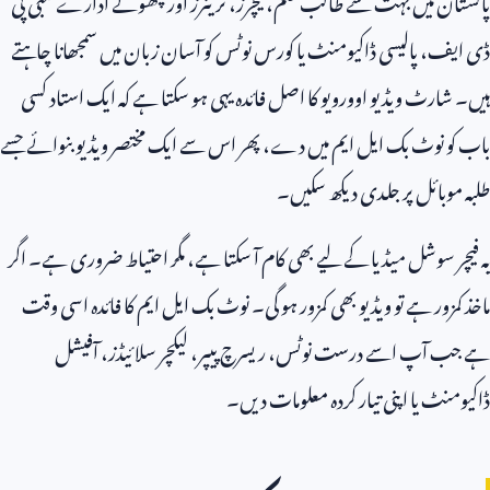
ڈی ایف، پالیسی ڈاکیومنٹ یا کورس نوٹس کو آسان زبان میں سمجھانا چاہتے
ہیں۔ شارٹ ویڈیو اوورویو کا اصل فائدہ یہی ہو سکتا ہے کہ ایک استاد کسی
باب کو نوٹ بک ایل ایم میں دے، پھر اس سے ایک مختصر ویڈیو بنوائے جسے
طلبہ موبائل پر جلدی دیکھ سکیں۔
یہ فیچر سوشل میڈیا کے لیے بھی کام آ سکتا ہے، مگر احتیاط ضروری ہے۔ اگر
ماخذ کمزور ہے تو ویڈیو بھی کمزور ہو گی۔ نوٹ بک ایل ایم کا فائدہ اسی وقت
ہے جب آپ اسے درست نوٹس، ریسرچ پیپر، لیکچر سلائیڈز، آفیشل
ڈاکیومنٹ یا اپنی تیار کردہ معلومات دیں۔