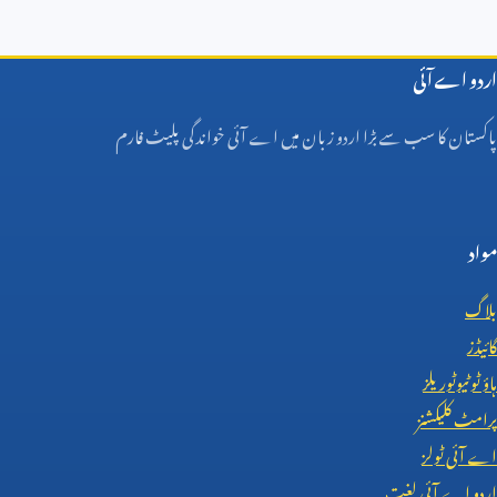
اردو اے آئی
پاکستان کا سب سے بڑا اردو زبان میں اے آئی خواندگی پلیٹ فارم
مواد
بلاگ
گائیڈز
ہاؤ ٹو ٹیوٹوریلز
پرامٹ کلیکشنز
اے آئی ٹولز
اردو اے آئی لغت