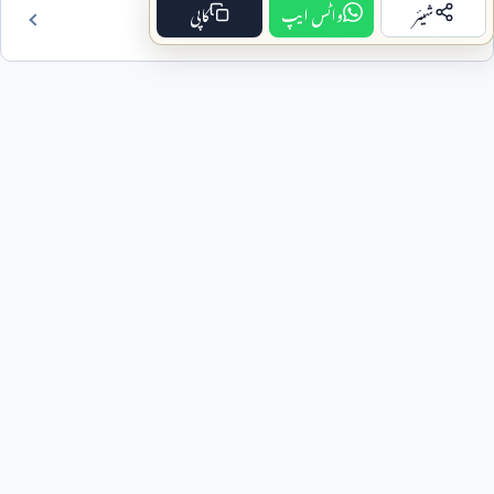
شیئر
واٹس ایپ
کاپی
فہرست مضمون