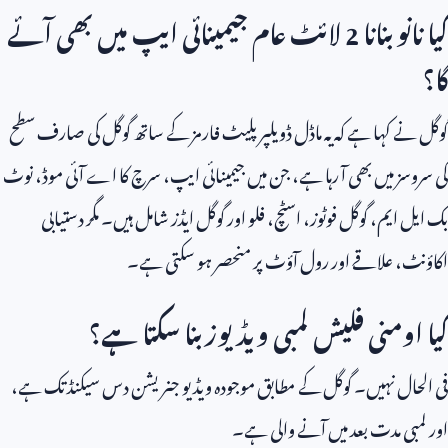
کیا نانو بنانا
2
لائٹ عام جیمینائی ایپ میں بھی آئے
گا؟
گوگل نے کہا ہے کہ یہ ماڈل ڈویلپر پلیٹ فارمز کے ساتھ گوگل کی صارف سطح
کی سروسز میں بھی آ رہا ہے، جن میں جیمینائی ایپ، سرچ کا اے آئی موڈ، نوٹ
بک ایل ایم، گوگل فوٹوز، اسٹچ، فلو اور گوگل ایڈز شامل ہیں۔ مگر دستیابی
اکاؤنٹ، علاقے اور رول آؤٹ پر منحصر ہو سکتی ہے۔
کیا اومنی فلیش لمبی ویڈیوز بنا سکتا ہے؟
فی الحال نہیں۔ گوگل کے مطابق موجودہ ویڈیو جنریشن دس سیکنڈ تک ہے،
اور لمبی مدت بعد میں آنے والی ہے۔