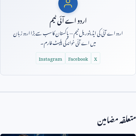
اردو اے آئی ٹیم
اردو اے آئی کی ایڈیٹوریل ٹیم — پاکستان کا سب سے بڑا اردو زبان
میں اے آئی خواندگی پلیٹ فارم۔
Instagram
Facebook
X
متعلقہ مضامین