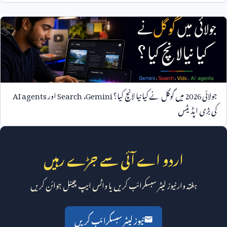
جولائی
2026
میں گوگل نے کیا نیا لانچ کیا؟
Gemini
،
Search
اور
AI agents
کی بڑی اپڈیٹس
اردو اے آئی سے جڑے رہیں
ہفتہ وار نیوز لیٹر سبسکرائب کریں یا واٹس ایپ چینل جوائن کریں
نیوز لیٹر سبسکرائب کریں