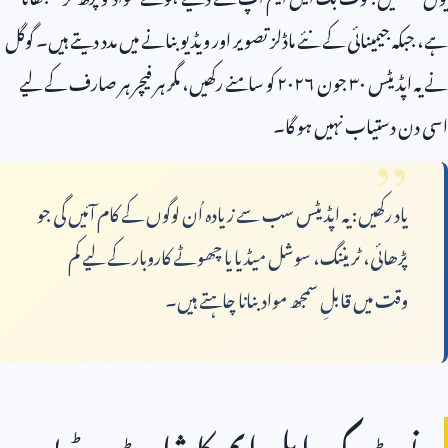
ہے، جبکہ جیمینائی کے نئے ماڈلز تصویر اور ویڈیو بنانے میں مدد دیتے ہیں۔ گوگل
نے یہ اپڈیٹس ۳۰ جون ۲۰۲۶ کو سامنے رکھیں، مگر ہر فیچر ہر صارف کے لیے
اسی دن دستیاب نہیں ہو گا۔
یاد رکھیں: یہ اپڈیٹس سب سے زیادہ اُن لوگوں کے کام آئیں گی جو
پڑھائی، ٹریننگ، سوشل میڈیا یا چھوٹے کاروبار کے لیے کم
وقت میں قابلِ سمجھ مواد بنانا چاہتے ہیں۔
نوٹ بک ایل ایم کا شارٹ ویڈیو