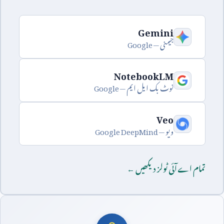
Gemini
جیمنی —
Google
NotebookLM
نوٹ بک ایل ایم —
Google
Veo
ویو —
Google DeepMind
تمام اے آئی ٹولز دیکھیں ←