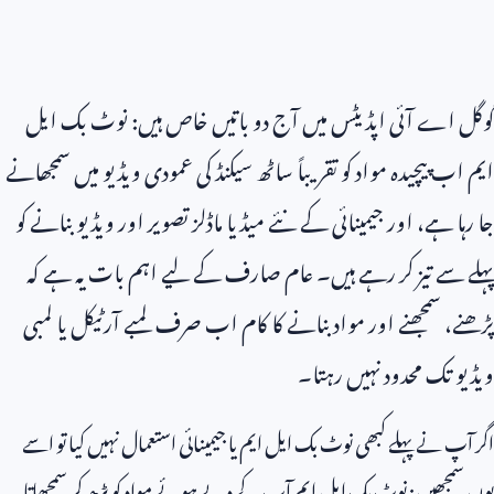
گوگل اے آئی اپڈیٹس میں آج دو باتیں خاص ہیں: نوٹ بک ایل
ایم اب پیچیدہ مواد کو تقریباً ساٹھ سیکنڈ کی عمودی ویڈیو میں سمجھانے
جا رہا ہے، اور جیمینائی کے نئے میڈیا ماڈلز تصویر اور ویڈیو بنانے کو
پہلے سے تیز کر رہے ہیں۔ عام صارف کے لیے اہم بات یہ ہے کہ
پڑھنے، سمجھنے اور مواد بنانے کا کام اب صرف لمبے آرٹیکل یا لمبی
ویڈیو تک محدود نہیں رہتا۔
اگر آپ نے پہلے کبھی نوٹ بک ایل ایم یا جیمینائی استعمال نہیں کیا تو اسے
یوں سمجھیں: نوٹ بک ایل ایم آپ کے دیے ہوئے مواد کو پڑھ کر سمجھاتا