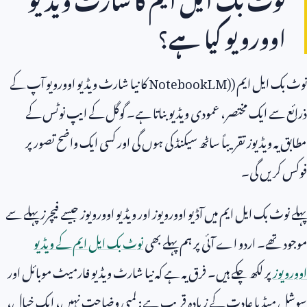
اوورویو کیا ہے؟
نوٹ بک ایل ایم (
NotebookLM)
کا نیا شارٹ ویڈیو اوورویو آپ کے
ذرائع سے ایک مختصر، عمودی ویڈیو بناتا ہے۔ گوگل کے ایپ نوٹس کے
مطابق یہ ویڈیوز تقریباً ساٹھ سیکنڈ کی ہوں گی اور کسی ایک واضح تصور پر
فوکس کریں گی۔
پہلے نوٹ بک ایل ایم میں آڈیو اوورویوز اور ویڈیو اوورویوز جیسے فیچرز پہلے سے
موجود تھے۔ اردو اے آئی پر ہم پہلے بھی
نوٹ بک ایل ایم کے ویڈیو
اوورویوز
پر لکھ چکے ہیں۔ فرق یہ ہے کہ نیا شارٹ ویڈیو فارمیٹ موبائل اور
سوشل میڈیا عادت کے زیادہ قریب ہے: لمبی وضاحت نہیں، ایک خیال،