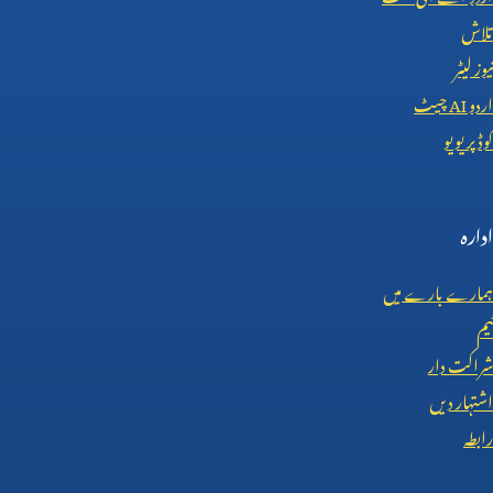
تلاش
نیوز لیٹر
اردو
AI
چیٹ
کوڈ پریویو
ادارہ
ہمارے بارے میں
ٹیم
شراکت دار
اشتہار دیں
رابطہ