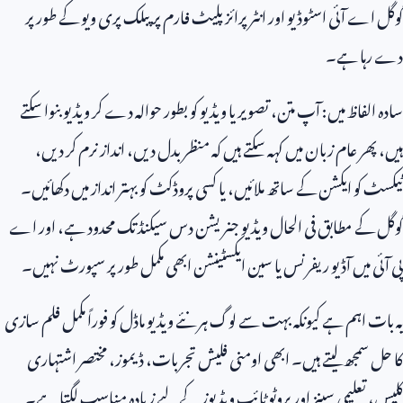
گوگل اے آئی اسٹوڈیو اور انٹرپرائز پلیٹ فارم پر پبلک پری ویو کے طور پر
دے رہا ہے۔
سادہ الفاظ میں: آپ متن، تصویر یا ویڈیو کو بطور حوالہ دے کر ویڈیو بنوا سکتے
ہیں، پھر عام زبان میں کہہ سکتے ہیں کہ منظر بدل دیں، انداز نرم کر دیں،
ٹیکسٹ کو ایکشن کے ساتھ ملائیں، یا کسی پروڈکٹ کو بہتر انداز میں دکھائیں۔
گوگل کے مطابق فی الحال ویڈیو جنریشن دس سیکنڈ تک محدود ہے، اور اے
پی آئی میں آڈیو ریفرنس یا سین ایکسٹینشن ابھی مکمل طور پر سپورٹ نہیں۔
یہ بات اہم ہے کیونکہ بہت سے لوگ ہر نئے ویڈیو ماڈل کو فوراً مکمل فلم سازی
کا حل سمجھ لیتے ہیں۔ ابھی اومنی فلیش تجربات، ڈیموز، مختصر اشتہاری
کلپس، تعلیمی سینز اور پروٹو ٹائپ ویڈیوز کے لیے زیادہ مناسب لگتا ہے۔