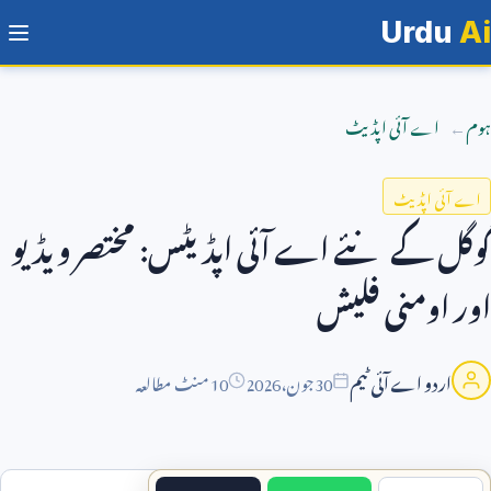
Urdu
Ai
ہوم
اے آئی اپڈیٹ
اے آئی اپڈیٹ
گوگل کے نئے اے آئی اپڈیٹس: مختصر ویڈیو
اور اومنی فلیش
اردو اے آئی ٹیم
30
جون،
2026
10 منٹ مطالعہ