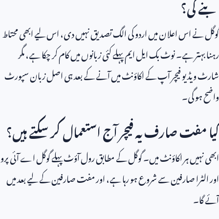
بنے گی؟
گوگل نے اس اعلان میں اردو کی الگ تصدیق نہیں دی، اس لیے ابھی محتاط
رہنا بہتر ہے۔ نوٹ بک ایل ایم پہلے کئی زبانوں میں کام کر چکا ہے، مگر
شارٹ ویڈیو فیچر آپ کے اکاؤنٹ میں آنے کے بعد ہی اصل زبان سپورٹ
واضح ہو گی۔
کیا مفت صارف یہ فیچر آج استعمال کر سکتے ہیں؟
ابھی نہیں ہر اکاؤنٹ میں۔ گوگل کے مطابق رول آؤٹ پہلے گوگل اے آئی پرو
اور الٹرا صارفین سے شروع ہو رہا ہے، اور مفت صارفین کے لیے بعد میں
آئے گا۔