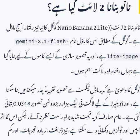
نانو بنانا
2
لائٹ کیا ہے؟
نانو بنانا
2
لائٹ (
Nano Banana 2 Lite)
گوگل کا نیا تیز رفتار امیج ماڈل
ہے۔ گوگل کے مطابق اس کا ماڈل نام
gemini-3.1-flash-
ہے، اور یہ تصویر سازی کے ایسے کاموں کے لیے بنایا گیا
lite-image
ہے جہاں رفتار اور لاگت اہم ہوں۔
گوگل کا دعویٰ ہے کہ یہ ماڈل ٹیکسٹ سے تصویر تقریباً چار سیکنڈ میں بنا سکتا
ہے، اور ڈویلپرز کے لیے لاگت فی ایک ہزار ریزولوشن تصویر $
0.034
بتائی
گئی ہے۔ عام صارف کو یہ قیمت شاید براہِ راست نظر نہ آئے، لیکن اس کا اثر
ایپس اور ٹولز میں دکھائی دے سکتا ہے: تیز ڈرافٹ، زیادہ تجربات، اور کم