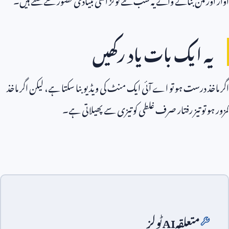
یہ ایک بات یاد رکھیں
اگر ماخذ درست ہو تو اے آئی ایک منٹ کی ویڈیو بنا سکتا ہے، لیکن اگر ماخذ
کمزور ہو تو تیز رفتار صرف غلطی کو تیزی سے پھیلاتی ہے۔
متعلقہ
AI
ٹولز