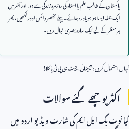
پاکستان کے طالب علم یا استاد کی روزمرہ زندگی سے ہو، اور آخر میں 
ایک جملہ ایسا ہو جو یاد رہ جائے۔ پہلے مختصر وائس اوور لکھیں، پھر 
کہاں استعمال کریں: جیمینائی، چیٹ جی پی ٹی یا کلاڈ
اکثر پوچھے گئے سوالات
کیا نوٹ بک ایل ایم کی شارٹ ویڈیو اردو میں