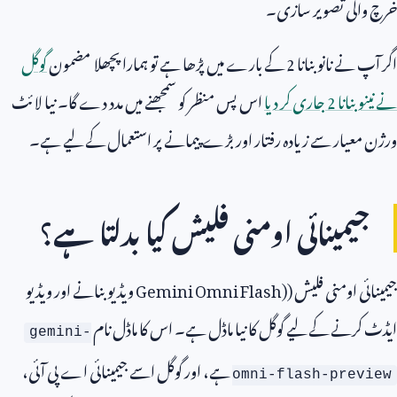
خرچ والی تصویر سازی۔
اگر آپ نے نانو بنانا
2
کے بارے میں پڑھا ہے تو ہمارا پچھلا مضمون
گوگل
نے نینو بنانا
2
جاری کر دیا
اس پس منظر کو سمجھنے میں مدد دے گا۔ نیا لائٹ
ورژن معیار سے زیادہ رفتار اور بڑے پیمانے پر استعمال کے لیے ہے۔
جیمینائی اومنی فلیش کیا بدلتا ہے؟
جیمینائی اومنی فلیش (
Gemini Omni Flash)
ویڈیو بنانے اور ویڈیو
ایڈٹ کرنے کے لیے گوگل کا نیا ماڈل ہے۔ اس کا ماڈل نام
gemini-
ہے، اور گوگل اسے جیمینائی اے پی آئی،
omni-flash-preview