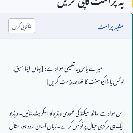
مفید پرامٹ
کاپی کریں
                        میرے پاس یہ تعلیمی مواد ہے: [یہاں اپنا سبق، 
نوٹس یا ڈاکیومنٹ کا خلاصہ پیسٹ کریں]
اس مواد سے ساٹھ سیکنڈ کی عمودی ویڈیو کا اسکرپٹ بنائیں۔ ویڈیو 
ایک ہی مرکزی خیال پر فوکس کرے۔ زبان آسان اردو ہو، مثال 