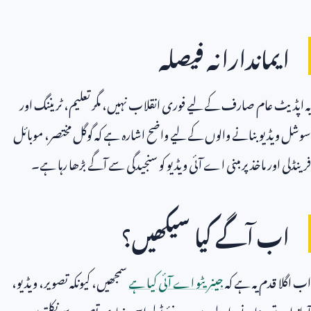
ایماندارانہ فیصلہ
یہ اپڈیٹ عام صارف کے لیے فوری انقلاب نہیں، مگر تعلیم، ٹریننگ اور
سوشل ویڈیو بنانے والوں کے لیے واضح اشارہ ہے کہ گوگل مختصر، موبائل
فرینڈلی اور ماخذ پر مبنی اے آئی ویڈیو کو سنجیدگی سے آگے بڑھا رہا ہے۔
اب آگے کیا سیکھیں؟
اب اگلا قدم یہ ہے کہ
جینریٹو اے آئی کیا ہے
سمجھیں، کیونکہ تصویر، ویڈیو،
آواز اور متن بنانے والے یہ سب نئے ٹولز اسی بنیادی تصور سے نکلتے ہیں۔