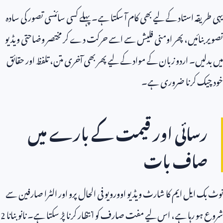
یہی طریقہ استاد کے لیے بھی کام آ سکتا ہے۔ پہلے کسی سائنسی تصور کی سادہ
تصویر بنائیں، پھر اومنی فلیش سے اسے حرکت دے کر مختصر وضاحتی ویڈیو
میں بدلیں۔ اردو زبان کے مواد کے لیے پھر بھی آخری متن، تلفظ اور حقائق
خود چیک کرنا ضروری ہے۔
رسائی اور قیمت کے بارے میں
صاف بات
نوٹ بک ایل ایم کا شارٹ ویڈیو اوورویو فی الحال پرو اور الٹرا صارفین سے
شروع ہو رہا ہے، اس لیے مفت صارف کو انتظار کرنا پڑ سکتا ہے۔ نانو بنانا
2