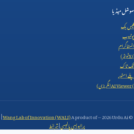
سوشل میڈیا
فیس بک
یوٹیوب
انسٹاگرام
X (
ٹوئٹر)
ٹک ٹاک
پلے اسٹور
AI Viewer (
انگریزی)
|
Wang Lab of Innovation (WALI)
A product of
—
2026 Urdu Ai
©
پرائیویسی پالیسی
|
شرائط