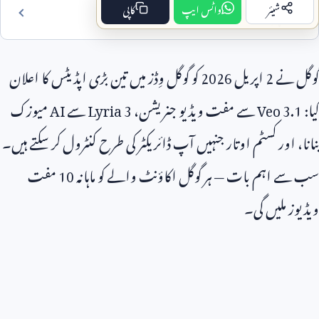
شیئر
واٹس ایپ
کاپی
فہرست مضمون
گوگل نے
2
اپریل
2026
کو گوگل وِڈز میں تین بڑی اپڈیٹس کا اعلان
کیا:
Veo 3.1
سے مفت ویڈیو جنریشن،
Lyria 3
سے
AI
میوزک
بنانا، اور کسٹم اوتار جنہیں آپ ڈائریکٹر کی طرح کنٹرول کر سکتے ہیں۔
سب سے اہم بات — ہر گوگل اکاؤنٹ والے کو ماہانہ
10
مفت
ویڈیوز ملیں گی۔