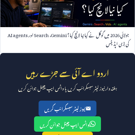
جولائی
2026
میں گوگل نے کیا نیا لانچ کیا؟
Gemini
،
Search
اور
AI agents
کی بڑی اپڈیٹس
اردو اے آئی سے جڑے رہیں
ہفتہ وار نیوز لیٹر سبسکرائب کریں یا واٹس ایپ چینل جوائن کریں
نیوز لیٹر سبسکرائب کریں
واٹس ایپ چینل جوائن کریں