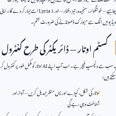
چاہیے — خوشگوار، سنجیدہ، تیز رفتار — اور
Lyria 3
اسے تیار کر دے گا۔ اپنی
ویڈیو میں الگ سے میوزک ڈھونڈنے کی ضرورت ختم۔
کسٹم اوتار — ڈائریکٹر کی طرح کنٹرول
یہ سب سے دلچسپ فیچر ہے۔ اب آپ اپنے
AI
اوتار کو مکمل طور پر کنٹرول کر
سکتے ہیں:
اوتار کی شکل، کپڑے اور پس منظر تبدیل کریں — آواز اور
شناخت وہی رہے گی