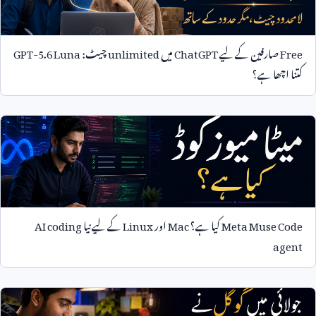
Free
صارفین کے لیے
ChatGPT
میں
unlimited
چیٹ:
GPT-5.6 Luna
کتنا اچھا ہے؟
Meta Muse Code
کیا ہے؟
Mac
اور
Linux
کے لیے نیا
AI coding
agent