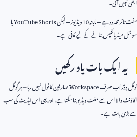
ابھی نہیں آئی۔
مفت ٹائر محدود ہے — ماہانہ
10
ویڈیوز — لیکن
YouTube Shorts
یا
سوشل میڈیا کلپس بنانے کے لیے کافی ہے۔
یہ ایک بات یاد رکھیں
گوگل وِڈز اب صرف
Workspace
صارفین کا ٹول نہیں رہا — ہر گوگل
اکاؤنٹ والا اس سے مفت ویڈیو بنا سکتا ہے، اور یہی اس اپڈیٹ کی سب
سے بڑی بات ہے۔