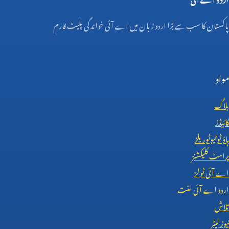
پاکستان کا سب سے بڑا اردو زبان میں اے آئی خواندگی پلیٹ فارم
مواد
بلاگ
گائیڈز
ہاؤ ٹو ٹیوٹوریلز
پرامٹ کلیکشنز
اے آئی ٹولز
اردو اے آئی لغت
تلاش
نیوز لیٹر