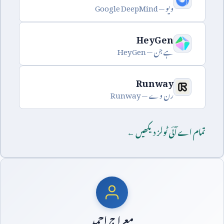
ویو —
Google DeepMind
HeyGen
ہے جن —
HeyGen
Runway
رن وے —
Runway
تمام اے آئی ٹولز دیکھیں ←
معراج احمد