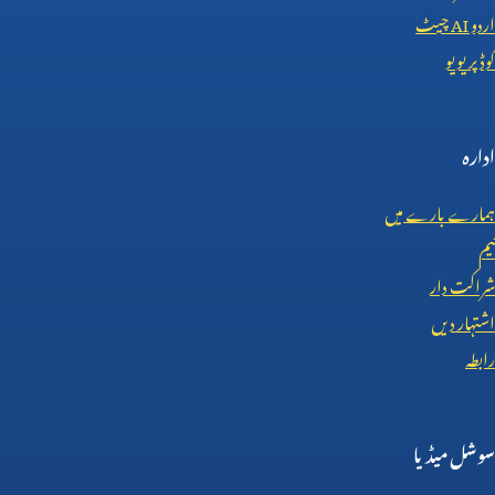
اردو
AI
چیٹ
کوڈ پریویو
ادارہ
ہمارے بارے میں
ٹیم
شراکت دار
اشتہار دیں
رابطہ
سوشل میڈیا