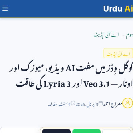
Urdu
Ai
ہوم
اے آئی اپڈیٹ
اے آئی اپڈیٹ
گوگل وِڈز میں مفت
AI
ویڈیو، میوزک اور
اوتار —
Veo 3.1
اور
Lyria 3
کی طاقت
معراج احمد
5
اپریل،
2026
4 منٹ مطالعہ