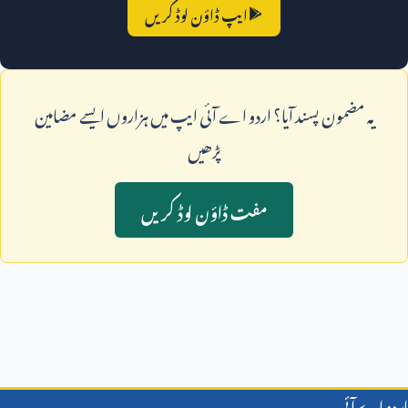
ایپ ڈاؤن لوڈ کریں
يہ مضمون پسند آيا؟ اردو اے آئی ايپ ميں ہزاروں ايسے مضامين
پڑھيں
مفت ڈاؤن لوڈ کريں
اردو اے آئی