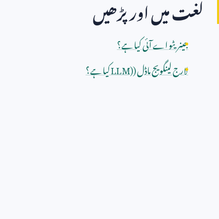
لغت میں اور پڑھیں
جینریٹو اے آئی کیا ہے؟
لارج لینگویج ماڈل (
LLM)
کیا ہے؟