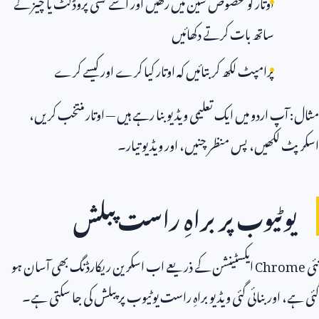
اوتار کو مخصوص سین میں رکھیں اور اسے کسی پروڈکٹ یا چیز کے
ساتھ بات کرتے دکھائیں
پرامپٹ لکھ کر بتائیں کہ اوتار کیا کرے اور کیسے کرے
مثال: آپ اردو میں ایک تعلیمی ویڈیو بنا رہے ہیں — اوتار منتخب کریں،
اسکرپٹ لکھیں، پس منظر چنیں، اور ویڈیو تیار۔
یوٹیوب پر براہِ راست پبلش
نئی
Chrome
ایکسٹینشن کے ذریعے اب اسکرین ریکارڈنگ بھی آسان ہو
گئی ہے، اور بنائی گئی ویڈیو براہِ راست یوٹیوب پر پبلش کی جا سکتی ہے۔