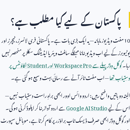
پاکستان کے لیے کیا مطلب ہے؟
10
مفت ویڈیوز ماہانہ — یہ ایک بڑی بات ہے۔ پاکستانی فری لانسرز، ٹیچرز اور
یوٹیوبرز کے لیے اب ویڈیو بنانا مہنگے سافٹ ویئر یا ایڈیٹنگ سکلز پر منحصر نہیں
رہا۔
گوگل وِڈز پہلے سے
Workspace Pro
اور
Student
اکاؤنٹس پر
دستیاب تھا
— اب مفت ٹائر آنے سے رسائی بہت وسیع ہو گئی ہے۔
البتہ دو باتیں واضح رہیں: اردو وائس اوور ابھی براہِ راست دستیاب نہیں —
اس کے لیے
Google AI Studio
سے اردو آواز بنا کر اپلوڈ کرنی ہو گی۔
اور گوگل وِڈز ابھی صرف ڈیسک ٹاپ براؤزر پر کام کرتا ہے، موبائل سپورٹ