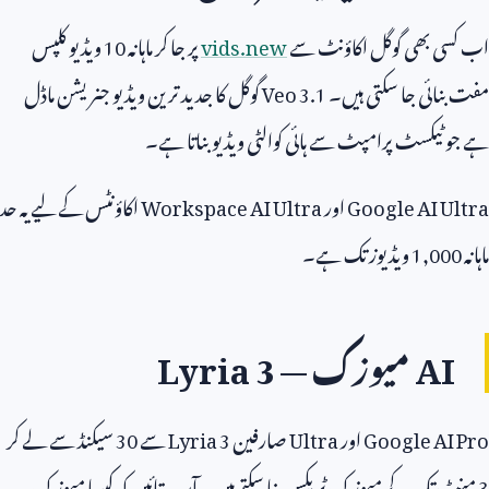
اب کسی بھی گوگل اکاؤنٹ سے
vids.new
پر جا کر ماہانہ
10
ویڈیو کلپس
مفت بنائی جا سکتی ہیں۔
Veo 3.1
گوگل کا جدید ترین ویڈیو جنریشن ماڈل
ہے جو ٹیکسٹ پرامپٹ سے ہائی کوالٹی ویڈیو بناتا ہے۔
Google AI Ultra
اور
Workspace AI Ultra
اکاؤنٹس کے لیے یہ حد
ماہانہ
1,000
ویڈیوز تک ہے۔
AI
میوزک —
Lyria 3
Google AI Pro
اور
Ultra
صارفین
Lyria 3
سے
30
سیکنڈ سے لے کر
3
منٹ تک کے میوزک ٹریکس بنا سکتے ہیں۔ آپ بتائیں کہ کیسا میوزک