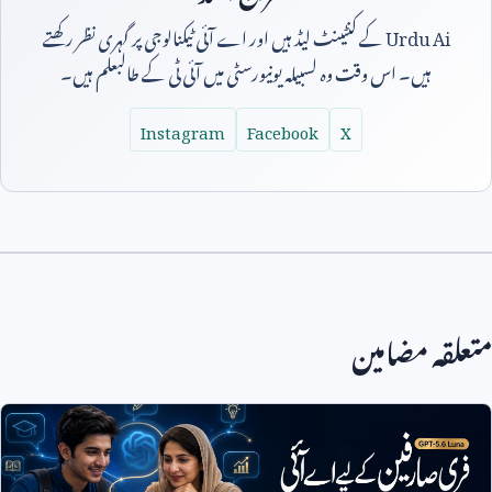
Urdu Ai
کے کنٹینٹ لیڈ ہیں اور اے آئی ٹیکنالوجی پر گہری نظر رکھتے
ہیں۔ اس وقت وہ لسبیلہ یونیورسٹی میں آئی ٹی کے طالبعلم ہیں۔
Instagram
Facebook
X
متعلقہ مضامین