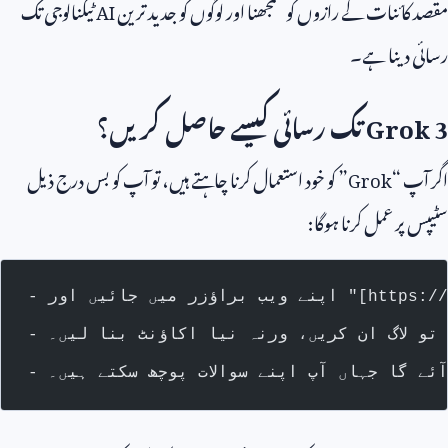
مقصد کائنات کے رازوں کو سمجھنا اور لوگوں کو جدید ترین
AI
ٹیکنالوجی تک
رسائی دینا ہے۔
Grok 3
تک رسائی کیسے حاصل کریں؟
اگر آپ “
Grok
” کو خود استعمال کرنا چاہتے ہیں، تو آپ کو بس درج ذیل
سٹیپس پر عمل کرنا ہوگا:
 تو لاگ ان کریں، ورنہ نیا اکاؤنٹ بنا لیں۔
 آئے گا جہاں آپ اپنے سوالات پوچھ سکتے ہیں۔