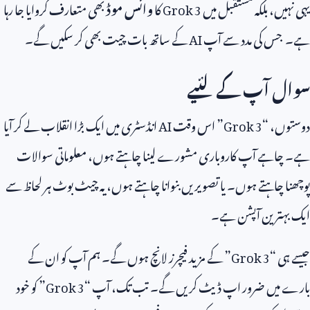
یہی نہیں، بلکہ مستقبل میں
Grok 3
کا
وائس موڈ
بھی متعارف کروایا جا رہا
ہے۔ جس کی مدد سے آپ
AI
کے ساتھ بات چیت بھی کر سکیں گے۔
سوال آپ کے لئیے
دوستوں، “
Grok 3
” اس وقت
AI
انڈسٹری میں ایک بڑا انقلاب لے کر آیا
ہے۔ چاہے آپ کاروباری مشورے لینا چاہتے ہوں، معلوماتی سوالات
پوچھنا چاہتے ہوں۔ یا تصویریں بنوانا چاہتے ہوں، یہ چیٹ بوٹ ہر لحاظ سے
ایک بہترین آپشن ہے۔
جیسے ہی “
Grok 3
” کے مزید فیچرز لانچ ہوں گے۔ ہم آپ کو ان کے
بارے میں ضرور اپ ڈیٹ کریں گے۔ تب تک، آپ “
Grok 3
” کو خود