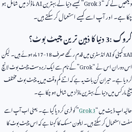
دیکھیں گے کہ “
Grok 3
” کیسے دنیا کے بہترین
AI
ماڈلز میں شامل ہو
چکا ہے۔ اور آپ اسے کیسے استعمال کر سکتے ہیں۔
گروک
3:
دنیا کا ذہین ترین چیٹ بوٹ؟
xAI
کمپنی کو
AI
انڈسٹری میں قدم رکھے صرف
17-18
ماہ ہوئے ہیں۔ لیکن
اس دوران اس نے “
Grok
” کے نام سے ایک زبردست چیٹ بوٹ لانچ
کر دیا ہے۔ حیران کن بات یہ ہے کہ اتنے کم وقت میں یہ چیٹ بوٹ مختلف
بینچ مارکس میں دنیا کے بہترین ماڈلز میں شامل ہو چکا ہے۔
حالیہ اپ ڈیٹ میں “
Grok 3
” کو فری کر دیا گیا ہے۔ یعنی اب آپ اسے
مفت استعمال کر سکتے ہیں۔ ایلون مسک کا کہنا ہے کہ اس چیٹ بوٹ کا