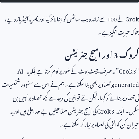
Grok
نے
100
سے زائد ویب سائٹس کو اینالائز کیا اور پھر یہ آئیڈیاز دیے،
جو کہ حیرت انگیز ہے۔
گروک
3
اور امیج جنریشن
“
Grok 3
” نہ صرف چیٹ بوٹ کے طور پر کام کرتا ہے بلکہ یہ
AI-
generated
تصاویر بھی بنا سکتا ہے۔ ہم نے اس سے مشہور شخصیات
کی تصاویر بنانے کو کہا، لیکن نئے قوانین کی وجہ سے کچھ تصاویر نہیں بن
سکیں۔ البتہ،
Grok 3
کی امیج جنریشن صلاحیتیں بے حد اعلیٰ ہیں اور یہ
حیران کن کوالٹی کی تصاویر تیار کر سکتا ہے۔