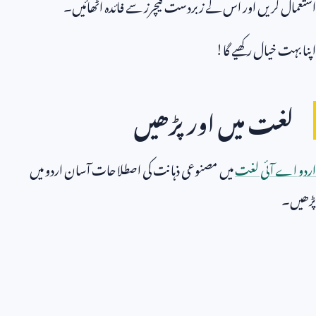
استعمال کریں اور اس کے زبردست فیچرز سے فائدہ اٹھائیں۔
اپنا بہت خیال رکھیے گا!
لغت میں اور پڑھیں
اردو اے آئی لغت
میں مصنوعی ذہانت کی اصطلاحات آسان اردو میں
پڑھیں۔