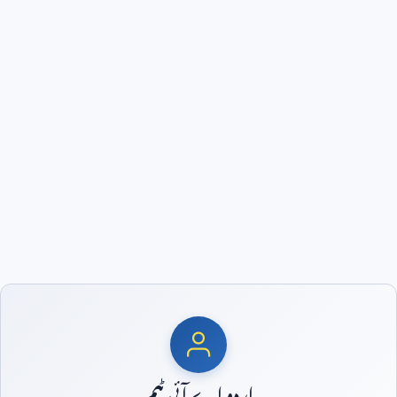
اردو اے آئی ٹیم