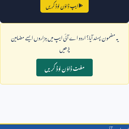
ایپ ڈاؤن لوڈ کریں
يہ مضمون پسند آيا؟ اردو اے آئی ايپ ميں ہزاروں ايسے مضامين
پڑھيں
مفت ڈاؤن لوڈ کريں
اردو اے آئی