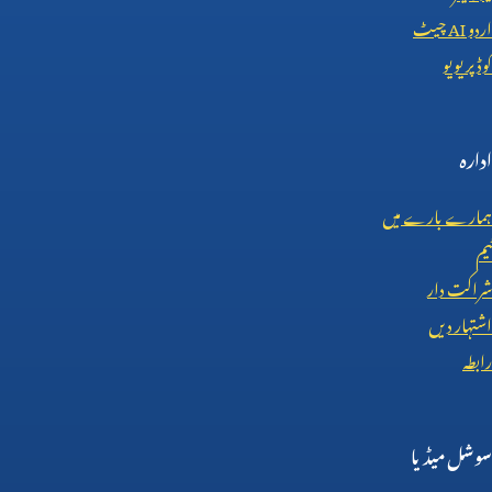
اردو
AI
چیٹ
کوڈ پریویو
ادارہ
ہمارے بارے میں
ٹیم
شراکت دار
اشتہار دیں
رابطہ
سوشل میڈیا