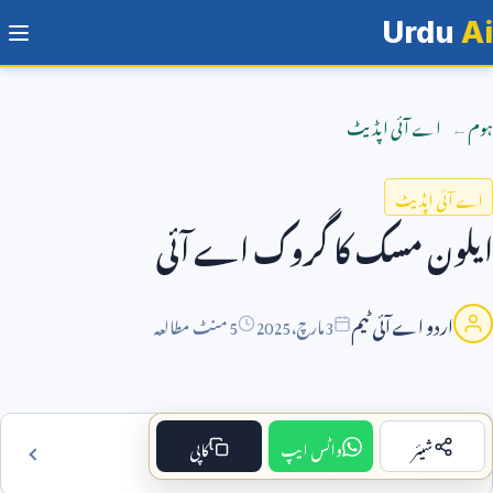
Urdu
Ai
ہوم
اے آئی اپڈیٹ
اے آئی اپڈیٹ
ایلون مسک کا گروک اے آئی
اردو اے آئی ٹیم
3
مارچ،
2025
5 منٹ مطالعہ
شیئر
واٹس ایپ
کاپی
فہرست مضمون