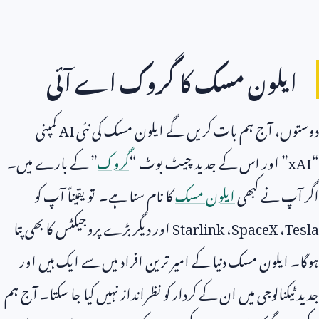
ایلون مسک کا گروک اے آئی
دوستوں، آج ہم بات کریں گے ایلون مسک کی نئی
AI
کمپنی
“
xAI
” اور اس کے جدید چیٹ بوٹ “
گروک
” کے بارے میں۔
اگر آپ نے کبھی
ایلون مسک
کا نام سنا ہے۔ تو یقیناً آپ کو
Tesla
،
SpaceX
،
Starlink
اور دیگر بڑے پروجیکٹس کا بھی پتا
ہوگا۔ ایلون مسک دنیا کے امیر ترین افراد میں سے ایک ہیں اور
جدید ٹیکنالوجی میں ان کے کردار کو نظرانداز نہیں کیا جا سکتا۔ آج ہم