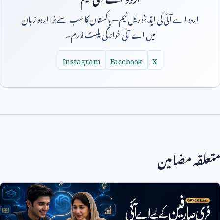
اردو اے آئی کی ایڈیٹوریل ٹیم — پاکستان کا سب سے بڑا اردو زبان
میں اے آئی خواندگی پلیٹ فارم۔
Instagram
Facebook
X
متعلقہ مضامین