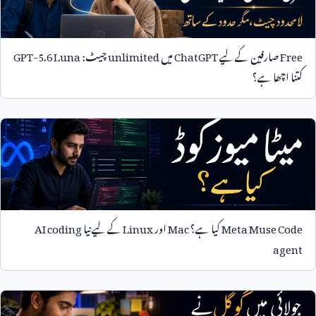
Free
صارفین کے لیے
ChatGPT
میں
unlimited
چیٹ:
GPT-5.6 Luna
کتنا اچھا ہے؟
Meta Muse Code
کیا ہے؟
Mac
اور
Linux
کے لیے نیا
AI coding
agent