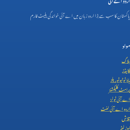
پاکستان کا سب سے بڑا اردو زبان میں اے آئی خواندگی پلیٹ فارم
مواد
بلاگ
گائیڈز
ہاؤ ٹو ٹیوٹوریلز
پرامٹ کلیکشنز
اے آئی ٹولز
اردو اے آئی لغت
تلاش
نیوز لیٹر