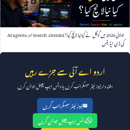
جولائی
2026
میں گوگل نے کیا نیا لانچ کیا؟
Gemini
،
Search
اور
AI agents
کی بڑی اپڈیٹس
اردو اے آئی سے جڑے رہیں
ہفتہ وار نیوز لیٹر سبسکرائب کریں یا واٹس ایپ چینل جوائن کریں
نیوز لیٹر سبسکرائب کریں
واٹس ایپ چینل جوائن کریں