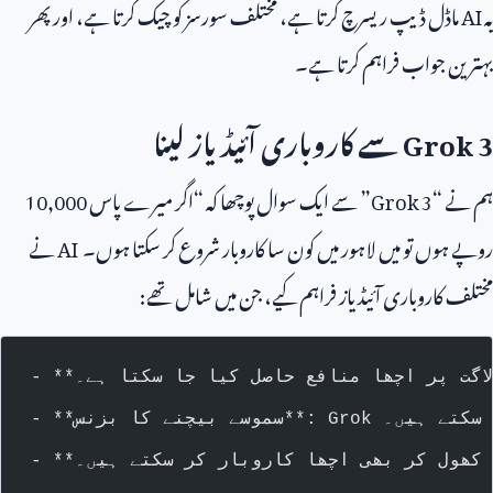
یہ
AI
ماڈل ڈیپ ریسرچ کرتا ہے، مختلف سورسز کو چیک کرتا ہے، اور پھر
بہترین جواب فراہم کرتا ہے۔
Grok 3
سے کاروباری آئیڈیاز لینا
ہم نے “
Grok 3
” سے ایک سوال پوچھا کہ “اگر میرے پاس
10,000
روپے ہوں تو میں لاہور میں کون سا کاروبار شروع کر سکتا ہوں۔
AI
نے
مختلف کاروباری آئیڈیاز فراہم کیے، جن میں شامل تھے:
 لاگت پر اچھا منافع حاصل کیا جا سکتا ہے۔
ن کھول کر بھی اچھا کاروبار کر سکتے ہیں۔