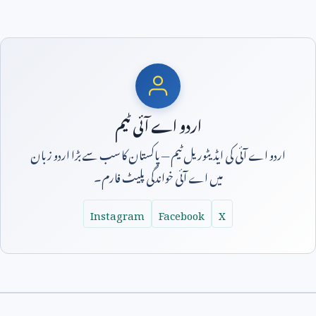
اردو اے آئی ٹیم
اردو اے آئی کی ایڈیٹوریل ٹیم — پاکستان کا سب سے بڑا اردو زبان
میں اے آئی خواندگی پلیٹ فارم۔
Instagram
Facebook
X