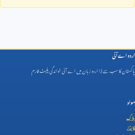
اردو اے آئی
پاکستان کا سب سے بڑا اردو زبان میں اے آئی خواندگی پلیٹ فارم
مواد
بلاگ
گائیڈز