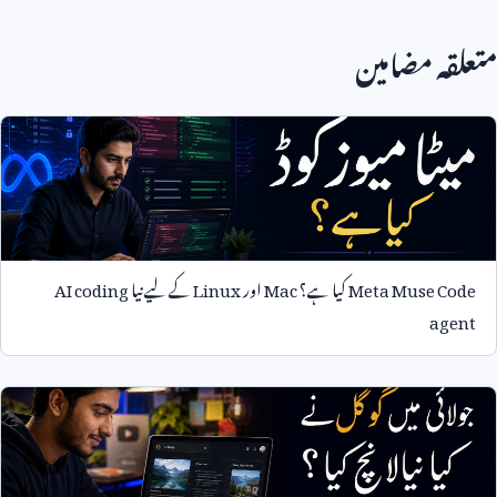
متعلقہ مضامین
Meta Muse Code
کیا ہے؟
Mac
اور
Linux
کے لیے نیا
AI coding
agent