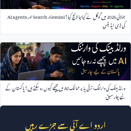
جولائی
2026
میں گوگل نے کیا نیا لانچ کیا؟
Gemini
،
Search
اور
AI agents
کی بڑی اپڈیٹس
ورلڈ بینک کی وارننگ: ترقی پذیر ممالک
AI
میں پیچھے کیوں رہ سکتے ہیں؟ پاکستان کے
لیے چار سبق
اردو اے آئی سے جڑے رہیں