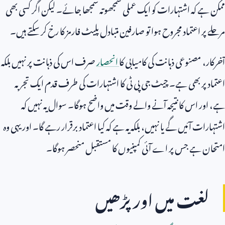
ممکن ہے کہ اشتہارات کو ایک عملی سمجھوتہ سمجھا جائے۔ لیکن اگر کسی بھی
مرحلے پر اعتماد مجروح ہوا تو صارفین متبادل پلیٹ فارمز کا رخ کر سکتے ہیں۔
آخرکار، مصنوعی ذہانت کی کامیابی کا
انحصار
صرف اس کی ذہانت پر نہیں بلکہ
اعتماد پر بھی ہے۔ چیٹ جی پی ٹی کا اشتہارات کی طرف قدم ایک تجربہ
ہے، اور اس کا نتیجہ آنے والے وقت میں واضح ہوگا۔ سوال یہ نہیں کہ
اشتہارات آئیں گے یا نہیں، بلکہ یہ ہے کہ کیا اعتماد برقرار رہے گا۔ اور یہی وہ
امتحان ہے جس پر اے آئی کمپنیوں کا مستقبل منحصر ہوگا۔
لغت میں اور پڑھیں