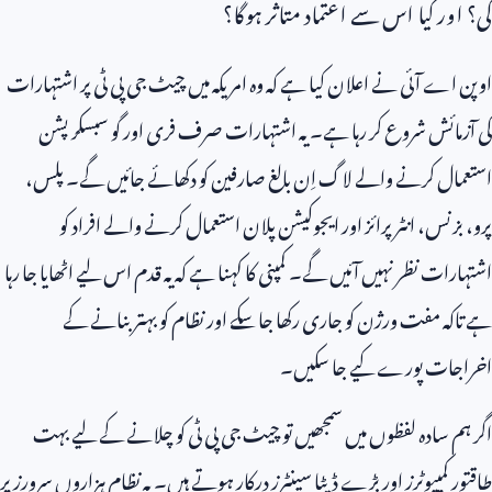
گی؟ اور کیا اس سے اعتماد متاثر ہوگا؟
اوپن اے آئی نے اعلان کیا ہے کہ وہ امریکہ میں چیٹ جی پی ٹی پر اشتہارات
کی آزمائش شروع کر رہا ہے۔ یہ اشتہارات صرف فری اور گو سبسکرپشن
استعمال کرنے والے لاگ اِن بالغ صارفین کو دکھائے جائیں گے۔ پلس،
پرو، بزنس، انٹرپرائز اور ایجوکیشن پلان استعمال کرنے والے افراد کو
اشتہارات نظر نہیں آئیں گے۔ کمپنی کا کہنا ہے کہ یہ قدم اس لیے اٹھایا جا رہا
ہے تاکہ مفت ورژن کو جاری رکھا جا سکے اور نظام کو بہتر بنانے کے
اخراجات پورے کیے جا سکیں۔
اگر ہم سادہ لفظوں میں سمجھیں تو چیٹ جی پی ٹی کو چلانے کے لیے بہت
طاقتور کمپیوٹرز اور بڑے ڈیٹا سینٹرز درکار ہوتے ہیں۔ یہ نظام ہزاروں سرورز پر