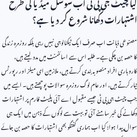
کیا چیٹ جی پی ٹی اب سوشل میڈیا کی طرح
اشتہارات دکھانا شروع کر دیا ہے؟
مصنوعی ذہانت اب صرف ایک ٹیکنالوجی نہیں رہی بلکہ روزمرہ زندگی
کا حصہ بن چکی ہے۔ طلبہ اس سے اسائنمنٹ میں مدد لیتے ہیں،
کاروباری افراد منصوبہ بندی کرتے ہیں، ملازمین ای میلز اور رپورٹس
تیار کرتے ہیں، اور عام لوگ روزمرہ سوالات پوچھتے ہیں۔ ایسے میں
جب چیٹ جی پی ٹی جیسے مقبول اے آئی پلیٹ فارم پر اشتہارات
دکھانے کی خبر سامنے آئی تو بہت سے لوگوں کے ذہن میں ایک ہی
سوال پیدا ہوا: کیا اب ہماری گفتگو بھی اشتہارات کا حصہ بن جائے