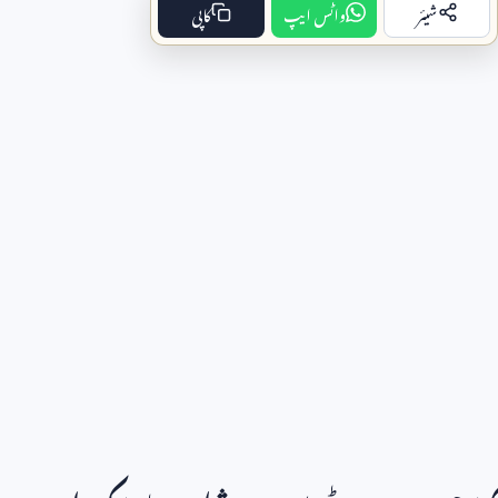
شیئر
واٹس ایپ
کاپی