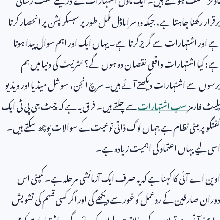
برقرار رکھنا چاہتا ہے، جبکہ دوسرا ماڈل مکمل طور پر سبسکرپشن پر انحصار کرتا
ہے اور اشتہارات سے گریز کرتا ہے۔ یہاں ایک اور اہم سوال پیدا ہوتا
ہے: کیا اشتہارات واقعی نقصان دہ ہوں گے؟ انٹرنیٹ کی دنیا میں ہم
برسوں سے اشتہارات دیکھتے آئے ہیں۔ سرچ انجن، سوشل میڈیا اور ویڈیو
پلیٹ فارمز
سب اشتہارات
سے چلتے ہیں۔ فرق یہ ہے کہ چیٹ جی پی ٹی ایک
گفتگو پر مبنی نظام ہے جہاں لوگ ذاتی نوعیت کے سوالات پوچھ سکتے ہیں۔
اسی لیے یہاں اعتماد کی اہمیت زیادہ ہے۔
اوپن اے آئی کا کہنا ہے کہ یہ صرف ایک آزمائشی مرحلہ ہے۔ کمپنی اس
دوران صارفین کے ردعمل کو غور سے دیکھے گی اور اگر کسی قسم کی تشویش
سامنے آتی ہے تو اس کے مطابق تبدیلیاں کی جائیں گی۔ اشتہارات کو محدود