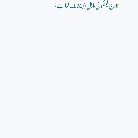
لارج لینگویج ماڈل (
LLM)
کیا ہے؟