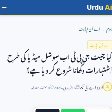
Urdu
Ai
ہوم
اے آئی اپڈیٹ
اے آئی اپڈیٹ
کیا چیٹ جی پی ٹی اب سوشل میڈیا کی طرح
اشتہارات دکھانا شروع کر دیا ہے؟
اردو اے آئی ٹیم
16
فروری،
2026
8 منٹ مطالعہ