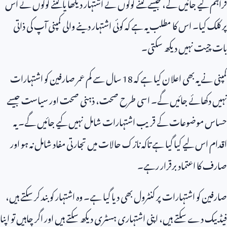
فراہم کیے جائیں گے، جیسے کتنے لوگوں نے اشتہار دیکھا یا کتنے لوگوں نے اس
پر کلک کیا۔ اس کا مطلب یہ ہے کہ کوئی اشتہار دینے والی کمپنی آپ کی ذاتی
بات چیت نہیں دیکھ سکتی۔
کمپنی نے یہ بھی اعلان کیا ہے کہ
18
سال سے کم عمر صارفین کو اشتہارات
نہیں دکھائے جائیں گے۔ اسی طرح صحت، ذہنی صحت اور سیاست جیسے
حساس موضوعات کے قریب اشتہارات شامل نہیں کیے جائیں گے۔ یہ
اقدام اس لیے کیا گیا ہے تاکہ نازک حالات میں تجارتی مفاد شامل نہ ہو اور
صارف کا اعتماد برقرار رہے۔
صارفین کو اشتہارات پر کنٹرول بھی دیا گیا ہے۔ وہ اشتہار کو بند کر سکتے ہیں،
فیڈ بیک دے سکتے ہیں، اپنی اشتہاری ہسٹری دیکھ سکتے ہیں اور اگر چاہیں تو اپنا