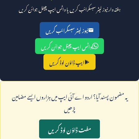
ہفتہ وار نیوز لیٹر سبسکرائب کریں یا واٹس ایپ چینل جوائن کریں
نیوز لیٹر سبسکرائب کریں
واٹس ایپ چینل جوائن کریں
ایپ ڈاؤن لوڈ کریں
يہ مضمون پسند آيا؟ اردو اے آئی ايپ ميں ہزاروں ايسے مضامين
پڑھيں
مفت ڈاؤن لوڈ کريں