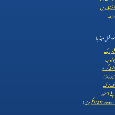
اشتہار دیں
رابطہ
سوشل میڈیا
فیس بک
یوٹیوب
انسٹاگرام
X (
ٹوئٹر)
ٹک ٹاک
پلے اسٹور
AI Viewer (
انگریزی)