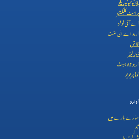
ہاؤ ٹو ٹیوٹوریلز
پرامٹ کلیکشنز
اے آئی ٹولز
اردو اے آئی لغت
تلاش
نیوز لیٹر
اردو
AI
چیٹ
کوڈ پریویو
ادارہ
ہمارے بارے میں
ٹیم
شراکت دار