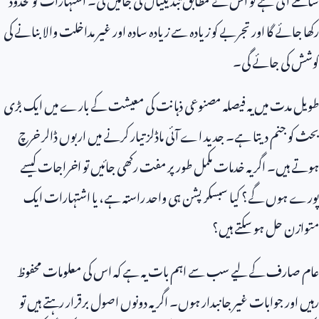
رکھا جائے گا اور تجربے کو زیادہ سے زیادہ سادہ اور غیر مداخلت والا بنانے کی
کوشش کی جائے گی۔
طویل مدت میں یہ فیصلہ مصنوعی ذہانت کی معیشت کے بارے میں ایک بڑی
بحث کو جنم دیتا ہے۔ جدید اے آئی ماڈلز تیار کرنے میں اربوں ڈالر خرچ
ہوتے ہیں۔ اگر یہ خدمات مکمل طور پر مفت رکھی جائیں تو اخراجات کیسے
پورے ہوں گے؟ کیا سبسکرپشن ہی واحد راستہ ہے، یا اشتہارات ایک
متوازن حل ہو سکتے ہیں؟
عام صارف کے لیے سب سے اہم بات یہ ہے کہ اس کی معلومات محفوظ
رہیں اور جوابات غیر جانبدار ہوں۔ اگر یہ دونوں اصول برقرار رہتے ہیں تو