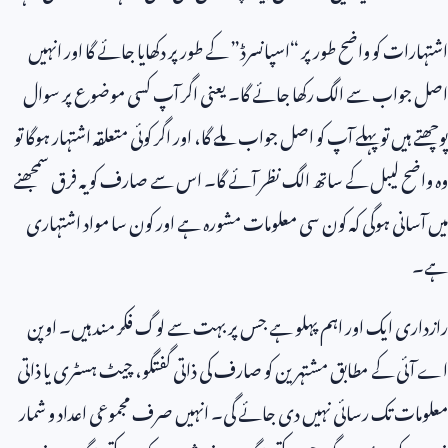
اشتہارات کو واضح طور پر “اسپانسرڈ” کے طور پر دکھایا جائے گا اور انہیں
اصل جواب سے الگ رکھا جائے گا۔ یعنی اگر آپ کسی موضوع پر سوال
پوچھتے ہیں تو پہلے آپ کو اصل جواب ملے گا، اور اگر کوئی متعلقہ اشتہار ہوگا تو
وہ واضح لیبل کے ساتھ الگ نظر آئے گا۔ اس سے صارف کو یہ فرق سمجھنے
میں آسانی ہوگی کہ کون سی معلومات مشورہ ہے اور کون سا مواد اشتہاری
ہے۔
رازداری ایک اور اہم پہلو ہے جس پر بہت سے لوگ فکر مند ہیں۔ اوپن
اے آئی کے مطابق مشتہرین کو صارف کی ذاتی گفتگو، چیٹ ہسٹری یا ذاتی
معلومات تک رسائی نہیں دی جائے گی۔ انہیں صرف مجموعی اعداد و شمار