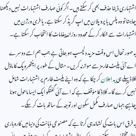
اشتہاری ڈیٹا حذف بھی کر سکتے ہیں۔ اگر کوئی صارف اشتہارات نہیں دیکھنا
چاہتا تو وہ پلس یا پرو پلان میں اپ گریڈ کر سکتا ہے، یا فری ورژن میں
اشتہارات سے انکار کر کے محدود روزانہ پیغامات کا انتخاب کر سکتا ہے۔
یہ صورتحال اس وقت مزید دلچسپ ہو جاتی ہے جب ہم اسے دوسرے
اے آئی پلیٹ فارمز سے موازنہ کریں۔ مثال کے طور پر اینتھروپک کا ماڈل
کلاڈ پہلے ہی
یہ اعلان
کر چکا ہے کہ وہ اپنے پلیٹ فارم پر اشتہارات شامل
نہیں کرے گا۔ کلاڈ کا مؤقف ہے کہ اے آئی گفتگو ایک ایسا ماحول ہونا
چاہیے جہاں صارف مکمل سکون اور توجہ کے ساتھ بات کر سکے۔
یہ فرق اس بات کی نشاندہی کرتا ہے کہ مصنوعی ذہانت کی دنیا میں کاروباری
ماڈلز مختلف ہو سکتے ہیں۔ ایک ماڈل اشتہارات کے ذریعے مفت رسائی