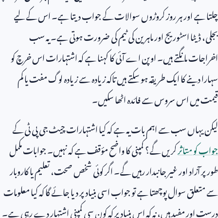
چلتا ہے اور ہر روز کروڑوں سوالات کے جواب دیتا ہے۔ اس کے لیے
بجلی، ڈیٹا اسٹوریج اور ماہرین کی ٹیم کی ضرورت ہوتی ہے۔ یہ سب
اخراجات مانگتے ہیں۔ اوپن اے آئی کا کہنا ہے کہ اشتہارات اس خرچ کو
سہارا دینے کا ایک طریقہ ہو سکتے ہیں تاکہ زیادہ سے زیادہ لوگ مفت یا کم
قیمت میں اس سروس سے فائدہ اٹھا سکیں۔
لیکن یہاں سب سے اہم بات یہ ہے کہ کیا اشتہارات چیٹ جی پی ٹی کے
جواب کو متاثر
کریں گے؟ کمپنی کا واضح مؤقف ہے کہ نہیں۔ جوابات مکمل
طور پر آزاد اور غیر جانبدار رہیں گے۔ اگر کوئی شخص صحت، تعلیم یا کاروبار
سے متعلق سوال پوچھتا ہے تو جواب اسی بنیاد پر دیا جائے گا کہ کیا معلومات
درست اور مفید ہیں، نہ کہ اس بنیاد پر کہ کون سی کمپنی اشتہار دے رہی ہے۔