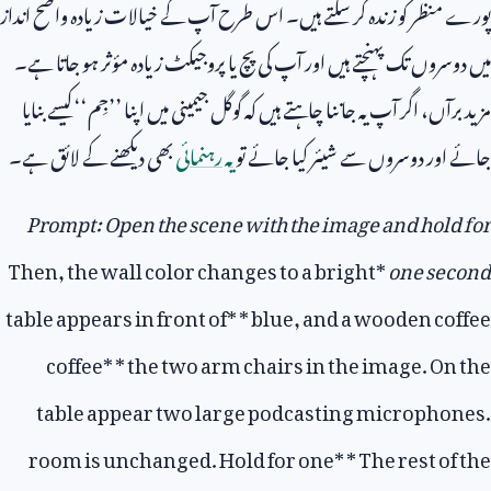
پورے منظر کو زندہ کر سکتے ہیں۔ اس طرح آپ کے خیالات زیادہ واضح انداز
میں دوسروں تک پہنچتے ہیں اور آپ کی پچ یا پروجیکٹ زیادہ مؤثر ہو جاتا ہے۔
مزید برآں، اگر آپ یہ جاننا چاہتے ہیں کہ گوگل جیمینی میں اپنا ’’جِم‘‘ کیسے بنایا
جائے اور دوسروں سے شیئر کیا جائے تو
یہ رہنمائی
بھی دیکھنے کے لائق ہے۔
Prompt: Open the scene with the image and hold for
Then, the wall color changes to a bright
*
one second
table appears in front of
* *
blue, and a wooden coffee
coffee
* *
the two arm chairs in the image. On the
table appear two large podcasting microphones.
room is unchanged. Hold for one
* *
The rest of the