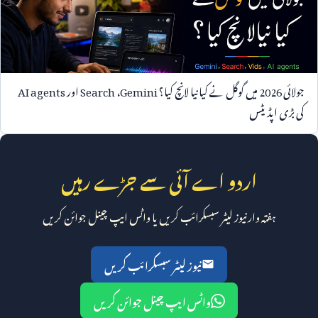
جولائی
2026
میں گوگل نے کیا نیا لانچ کیا؟
Gemini
،
Search
اور
AI agents
کی بڑی اپڈیٹس
اردو اے آئی سے جڑے رہیں
ہفتہ وار نیوز لیٹر سبسکرائب کریں یا واٹس ایپ چینل جوائن کریں
نیوز لیٹر سبسکرائب کریں
واٹس ایپ چینل جوائن کریں