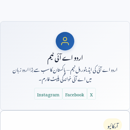
اردو اے آئی ٹیم
اردو اے آئی کی ایڈیٹوریل ٹیم — پاکستان کا سب سے بڑا اردو زبان
میں اے آئی خواندگی پلیٹ فارم۔
Instagram
Facebook
X
آرکائیو