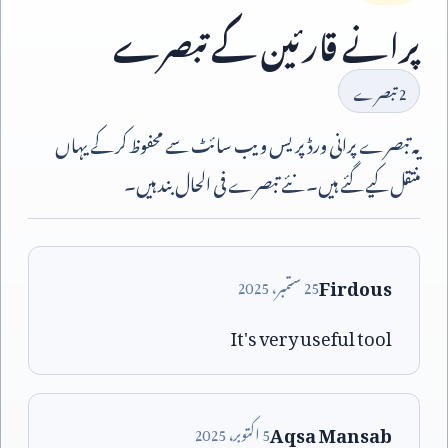
پرانے قارئین کے تبصرے
2
تبصرے
یہ تبصرے پرانی ورڈپریس ویب سائٹ سے محفوظ کر کے یہاں
منتقل کیے گئے ہیں۔ نئے تبصرے فی الحال بند ہیں۔
Firdous
25
ستمبر،
2025
It's very useful tool
Aqsa Mansab
5
اکتوبر،
2025