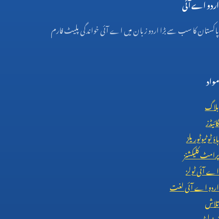
اردو اے آئی
پاکستان کا سب سے بڑا اردو زبان میں اے آئی خواندگی پلیٹ فارم
مواد
بلاگ
گائیڈز
ہاؤ ٹو ٹیوٹوریلز
پرامٹ کلیکشنز
اے آئی ٹولز
اردو اے آئی لغت
تلاش
نیوز لیٹر