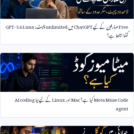
Free
صارفین کے لیے
ChatGPT
میں
unlimited
چیٹ:
GPT-5.6 Luna
کتنا اچھا ہے؟
Meta Muse Code
کیا ہے؟
Mac
اور
Linux
کے لیے نیا
AI coding
agent