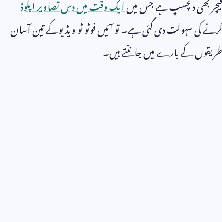
فیچر بھی دلچسپ ہے جس میں
ایک وقت میں دس تصاویر اپلوڈ
کرنے کی سہولت دی گئی ہے۔ تو آئیں فوٹو ٹو ویڈیوکے تین آسان
طریقوں کے بارے میں جاننتے ہیں۔