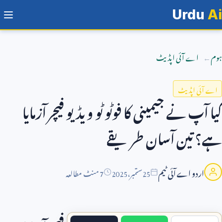
Urdu
Ai
ہوم
اے آئی اپڈیٹ
اے آئی اپڈیٹ
کیا آپ نے جیمینی کا فوٹو ٹو ویڈیو فیچر آزمایا
ہے؟ تین آسان طریقے
اردو اے آئی ٹیم
25
ستمبر،
2025
7 منٹ مطالعہ