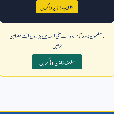
ایپ ڈاؤن لوڈ کریں
يہ مضمون پسند آيا؟ اردو اے آئی ايپ ميں ہزاروں ايسے مضامين
پڑھيں
مفت ڈاؤن لوڈ کريں