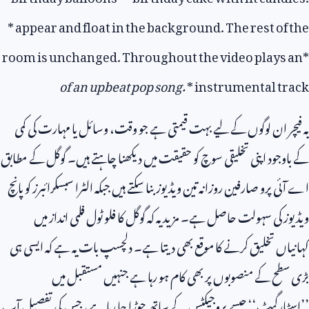
*
appear and float in the background. The rest of the
room is unchanged. Throughout the video plays an
*
of an upbeat pop song
.
*
instrumental track
یہ فیچر ان لوگوں کے لیے بہت قیمتی ہے جو وقت، وسائل یا مہارت کی کمی
کے باوجود اپنی تخلیقی سوچ کو حقیقت میں دیکھنا چاہتے ہیں۔ گوگل کے مطابق
اے آئی پرو صارفین روزانہ تین ویڈیوز بنا سکتے ہیں جبکہ الٹرا سبسکرائبرز کو پانچ
ویڈیوز کی سہولت حاصل ہے۔ مزید یہ کہ گوگل کا فلو ٹول فلمی انداز میں
کہانیاں تخلیق کرنے کا موقع بھی دیتا ہے۔ دلچسپ بات یہ ہے کہ ایسی ہی
بڑی سطح کے منصوبوں پر بھی کام ہو رہا ہے جنہیں مستقبل میں
’’اسٹارگیٹ‘‘ جیسے پروجیکٹس کے ساتھ جوڑا جا رہا ہے، جس کی تفصیل آپ