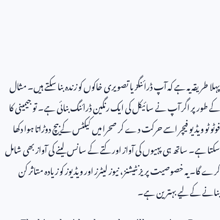
پہلا طریقہ یہ ہے کہ آپ ڈرائنگز یا تصویری خاکوں کو زندہ بنا سکتے ہیں۔ مثال
کے طور پر اگر آپ نے سائیکل کی ایک رنگین ڈرائنگ بنائی ہے۔ تو جیمینی کا
فوٹو ٹو ویڈیو فیچر اسے حرکت دے کر صحرا میں کیکٹس کے بیچ دوڑاتا ہوا دکھا
سکتا ہے۔ ساتھ ہی پہیوں کی آواز اور کتے کے سانس لینے کی آواز بھی شامل
کرے گا۔ یہ خصوصیت پریزنٹیشنز، نیوز لیٹرز اور ویڈیوز کو زیادہ متاثر کن
بنانے کے لیے بہترین ہے۔