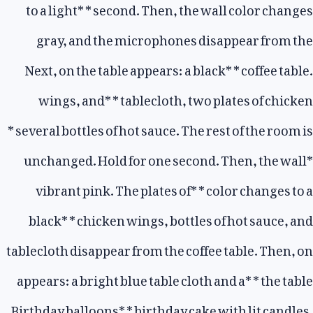
to a light
* *
second. Then, the wall color changes
gray, and the microphones disappear from the
Next, on the table appears: a black
* *
coffee table.
wings, and
* *
tablecloth, two plates of chicken
*
several bottles of hot sauce. The rest of the room is
unchanged. Hold for one second. Then, the wall
*
vibrant pink. The plates of
* *
color changes to a
black
* *
chicken wings, bottles of hot sauce, and
tablecloth disappear from the coffee table. Then, on
appears: a bright blue table cloth and a
* *
the table
Birthday balloons
* *
birthday cake with lit candles.