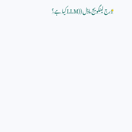
لارج لینگویج ماڈل (
LLM)
کیا ہے؟