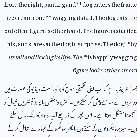
from the right, panting and
* *
dog enters the frame
ice cream cone
* *
wagging its tail. The dog eats the
out of the figure’s other hand. The figure is startled
this, and stares at the dog in surprise. The dog
* *
by
its tail and licking its lips. The
.
*
is happily wagging
figure looks at the camera
تیسرا طریقہ یہ ہے کہ آپ اپنی تخلیقی سوچ کو براہِ راست ویڈیو کی صورت میں
دوسروں کے سامنے پیش کر سکتے ہیں۔ اکثر پروجیکٹس یا پریزنٹیشنز میں خیال کو
سمجھانا مشکل ہوتا ہے۔ اس فیچر کے ذریعے آپ دیوار کا رنگ بدل سکتے
ہیں۔ میز پر مائیکروفون رکھ سکتے ہیں یا پھر سالگرہ کے غبارے شامل کر کے