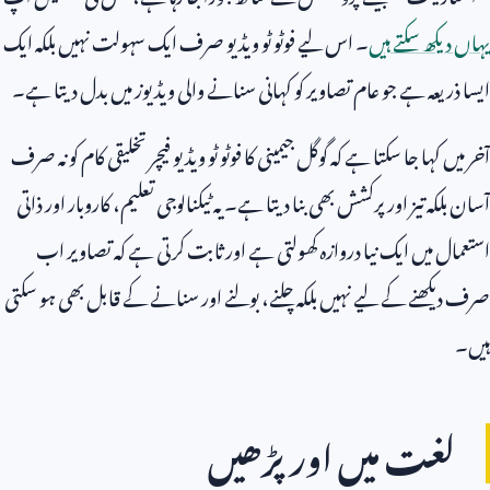
یہاں دیکھ سکتے ہیں
۔ اس لیے فوٹو ٹو ویڈیو صرف ایک سہولت نہیں بلکہ ایک
ایسا ذریعہ ہے جو عام تصاویر کو کہانی سنانے والی ویڈیوز میں بدل دیتا ہے۔
آخر میں کہا جا سکتا ہے کہ گوگل جیمینی کا فوٹو ٹو ویڈیو فیچر تخلیقی کام کو نہ صرف
آسان بلکہ تیز اور پرکشش بھی بنا دیتا ہے۔ یہ ٹیکنالوجی تعلیم، کاروبار اور ذاتی
استعمال میں ایک نیا دروازہ کھولتی ہے اور ثابت کرتی ہے کہ تصاویر اب
صرف دیکھنے کے لیے نہیں بلکہ چلنے، بولنے اور سنانے کے قابل بھی ہو سکتی
ہیں۔
لغت میں اور پڑھیں