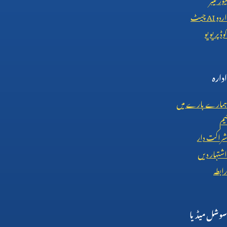
اردو
AI
چیٹ
کوڈ پریویو
ادارہ
ہمارے بارے میں
ٹیم
شراکت دار
اشتہار دیں
رابطہ
سوشل میڈیا