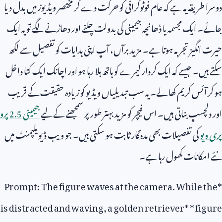
دوسرا طریقہ یہ ہے کہ عام فوٹوگرافی کو حرکت دے کر مختصر ویڈیوز میں بدل دیا
جائے۔ ایک مجسمہ یا ڈھانچہ جیمینی کی بدولت چلنے اور دھاڑنے لگے تو یہ ایک
حیرت انگیز تجربہ ہوتا ہے۔ مزید برآں، آپ اپنی ہدایات کو تفصیل سے لکھ
سکتے ہیں۔ جیسے کہ ایک کردار کیمرے کو ہاتھ ہلا رہا ہو اور اچانک ایک کتا داخل
ہو کر آئس کریم کھا لے۔ یہ سب تبدیلیاں ویڈیو کو زیادہ حقیقت کے قریب
اور دلچسپ بناتی ہیں۔ اس فیچر کو مزید بہتر طور پر سمجھنے کے لیے
جیمینی
2.5
پرو
پری ویو
کی تفصیلات بھی مددگار ثابت ہو سکتی ہیں۔ جو ویب ڈیویلپمنٹ میں
نئے امکانات کھول رہا ہے۔
Prompt: The figure waves at the camera. While the
*
is distracted and waving, a golden retriever
* *
figure