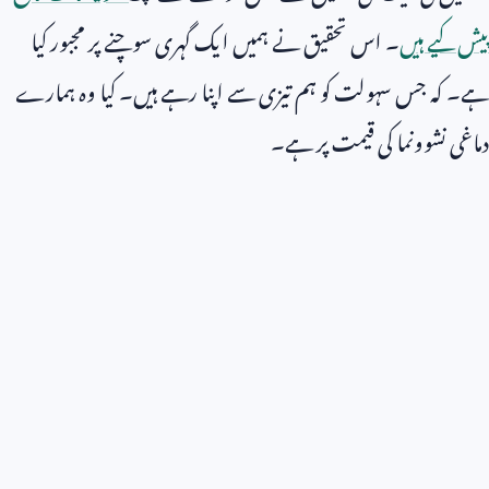
پیش کیے ہیں
۔ اس تحقیق نے ہمیں ایک گہری سوچنے پر مجبور کیا
ہے۔ کہ جس سہولت کو ہم تیزی سے اپنا رہے ہیں۔ کیا وہ ہمارے
دماغی نشوونما کی قیمت پر ہے۔