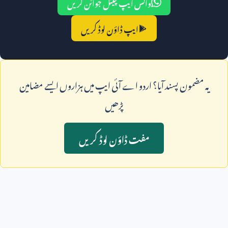
واٹس ایپ چینل جوائن کریں
ایپ ڈاؤن لوڈ کریں
يہ مضمون پسند آيا؟ اردو اے آئی ايپ ميں ہزاروں ايسے مضامين
پڑھيں
مفت ڈاؤن لوڈ کريں