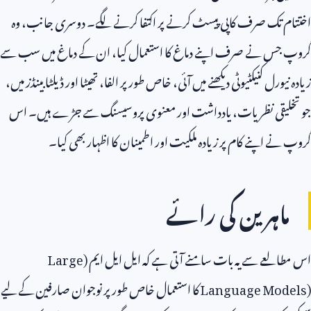
اختتام تک صرف کاپی پیسٹ کرنے پر اکتفا کرنے لگے۔ دوسری جانب، وہ
گروپ جس نے صرف اپنے دماغ کا استعمال کیا، ان کے دماغ میں سب سے
زیادہ نیورل کنیکٹیوٹی دیکھنے میں آئی، خاص طور پر الفا، تھیٹا اور ڈیلٹا بینڈز میں،
جو تخلیقی نظریات، یادداشت اور معنوی پروسیسنگ سے جڑے ہیں۔ اس
گروپ نے اپنے کام پر زیادہ ملکیت اور اطمینان کا اظہار بھی کیا۔
ماہرین کی رائے
اس مطالعے سے یہ بات سامنے آتی ہے کہ ایل ایل ایم (
Large
Language Models)
کا استعمال خاص طور پر نوجوان صارفین کے لیے