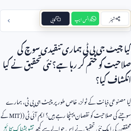
شیئر
واٹس ایپ
کاپی
فہرست مضمون
کیا چیٹ جی پی ٹی ہماری تنقیدی سوچ کی
صلاحیت کو ختم کر رہا ہے؟ نئی تحقیق نے کیا
انکشاف کیا؟
کیا مصنوعی ذہانت کے ٹولز، خاص طور پر چیٹ جی پی ٹی، ہمارے
سوچنے کی صلاحیت کو نقصان پہنچا رہے ہیں؟ ایم آئی ٹی (
MIT)
کے
محققین کی ایک نئی تحقیق نے اس حوالے سے کچھ
تشویشناک نتائج