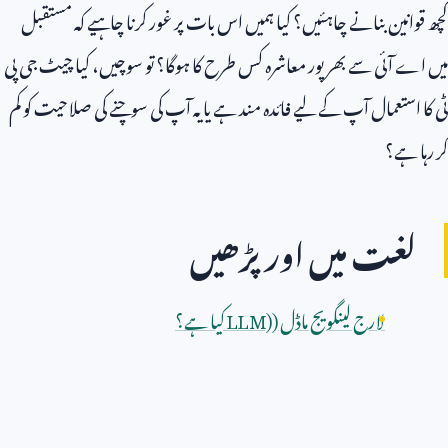
کچھ قوانین بنانے چاہئیں؟ کیا ہمیں اس بات پر غور کرنا چاہیے کہ مستقبل
میں اے آئی سے بھرپور معاشرہ کس طرح کا ہوگا؟ تو سوچیں، کیا چیٹ جی پی
ٹی کا استعمال آپ کے لیے فائدہ مند ہے یا یہ آپ کی سوچنے کی صلاحیت کو کم
کر رہا ہے؟
لغت میں اور پڑھیں
لارج لینگویج ماڈل (
LLM)
کیا ہے؟