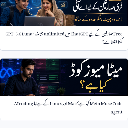
Free
صارفین کے لیے
ChatGPT
میں
unlimited
چیٹ:
GPT-5.6 Luna
کتنا اچھا ہے؟
Meta Muse Code
کیا ہے؟
Mac
اور
Linux
کے لیے نیا
AI coding
agent