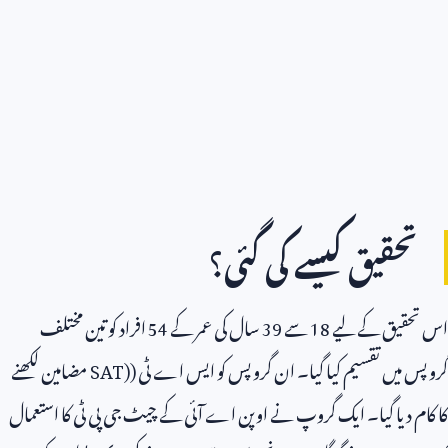
تحقیق کیسے کی گئی؟
اس تحقیق کے لیے
18
سے
39
سال کی عمر کے
54
افراد کو تین مختلف
گروپس میں تقسیم کیا گیا۔ ان گروپس کو ایس اے ٹی (
SAT)
مضامین لکھنے
کا کام دیا گیا۔ ایک گروپ نے اوپن اے آئی کے چیٹ جی پی ٹی کا استعمال