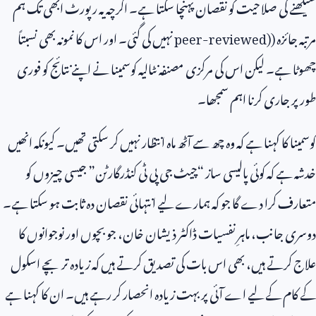
سیکھنے کی صلاحیت کو نقصان پہنچا سکتا ہے۔ اگرچہ یہ رپورٹ ابھی تک ہم
مرتبہ جائزہ (
peer-reviewed)
نہیں کی گئی۔ اور اس کا نمونہ بھی نسبتاً
چھوٹا ہے۔ لیکن اس کی مرکزی مصنفہ نٹالیہ کوسمینا نے اپنے نتائج کو فوری
طور پر جاری کرنا اہم سمجھا۔
کوسمینا کا کہنا ہے کہ وہ چھ سے آٹھ ماہ انتظار نہیں کر سکتی تھیں۔ کیونکہ انھیں
خدشہ ہے کہ کوئی پالیسی ساز “چیٹ جی پی ٹی کنڈرگارٹن” جیسی چیزوں کو
متعارف کرا دے گا جو کہ ہمارے لیے انتہائی نقصان دہ ثابت ہو سکتا ہے۔
دوسری جانب، ماہرِ نفسیات ڈاکٹر ذیشان خان، جو بچوں اور نوجوانوں کا
علاج کرتے ہیں، بھی اس بات کی تصدیق کرتے ہیں کہ زیادہ تر بچے اسکول
کے کام کے لیے اے آئی پر بہت زیادہ انحصار کر رہے ہیں۔ ان کا کہنا ہے