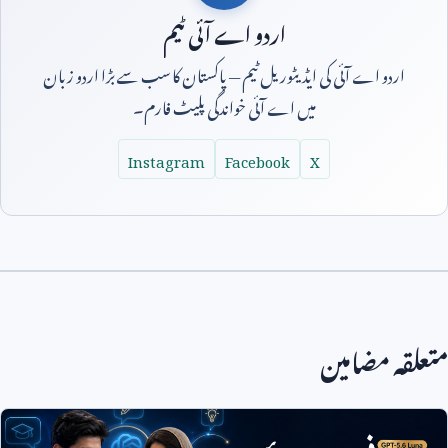
اردو اے آئی ٹیم
اردو اے آئی کی ایڈیٹوریل ٹیم — پاکستان کا سب سے بڑا اردو زبان
میں اے آئی خواندگی پلیٹ فارم۔
Instagram
Facebook
X
متعلقہ مضامین