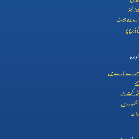
نیوز لیٹر
اردو
AI
چیٹ
کوڈ پریویو
ادارہ
ہمارے بارے میں
ٹیم
شراکت دار
اشتہار دیں
رابطہ