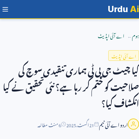
Urdu
Ai
ہوم
اے آئی اپڈیٹ
اے آئی اپڈیٹ
کیا چیٹ جی پی ٹی ہماری تنقیدی سوچ کی
صلاحیت کو ختم کر رہا ہے؟ نئی تحقیق نے کیا
انکشاف کیا؟
اردو اے آئی ٹیم
21
اگست،
2025
6 منٹ مطالعہ