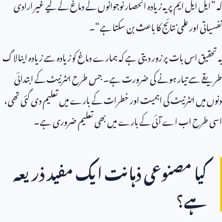
کہ ”ایل ایل ایم پر یہ زیادہ انحصار نوجوانوں کے دماغ کے لیے غیر ارادی
نفسیاتی اور علمی نتائج کا باعث بن سکتا ہے“۔
یہ تحقیق اس بات پر زور دیتی ہے کہ ہمارے دماغ کو زیادہ سے زیادہ اینالاگ
طریقے سے تیار ہونے کی ضرورت ہے۔ جس طرح انٹرنیٹ کے ابتدائی
دنوں میں انٹرنیٹ کی اہمیت اور خطرات کے بارے میں تعلیم دی گئی تھی،
اسی طرح اب اے آئی کے بارے میں بھی تعلیم ضروری ہے۔
کیا مصنوعی ذہانت ایک مفید ذریعہ
ہے؟