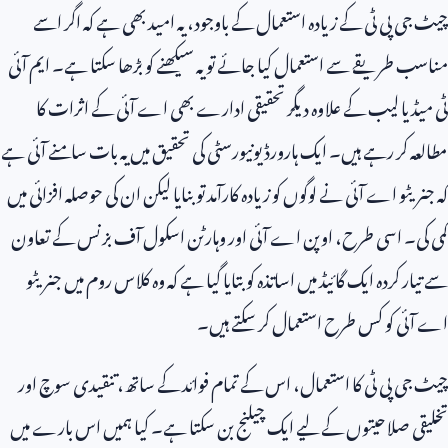
چیٹ جی پی ٹی کے زیادہ استعمال کے باوجود، یہ امید بھی ہے کہ اگر اسے
مناسب طریقے سے استعمال کیا جائے تو یہ سیکھنے کو بڑھا سکتا ہے۔ ایم آئی
ٹی میڈیا لیب کے علاوہ دیگر تحقیقی ادارے بھی اے آئی کے اثرات کا
مطالعہ کر رہے ہیں۔ ایک ہارورڈ یونیورسٹی کی تحقیق میں یہ بات سامنے آئی ہے
کہ جنریٹو اے آئی نے لوگوں کو زیادہ کارآمد تو بنایا لیکن ان کی حوصلہ افزائی میں
کمی کی۔ اسی طرح، اوپن اے آئی اور وہارٹن اسکول آف بزنس کے تعاون
سے تیار کردہ ایک گائیڈ میں اساتذہ کو بتایا گیا ہے کہ وہ کلاس روم میں جنریٹو
اے آئی کو کس طرح استعمال کر سکتے ہیں۔
چیٹ جی پی ٹی کا استعمال، اس کے تمام فوائد کے ساتھ، تنقیدی سوچ اور
تخلیقی صلاحیتوں کے لیے ایک چیلنج بن سکتا ہے۔ کیا ہمیں اس بارے میں