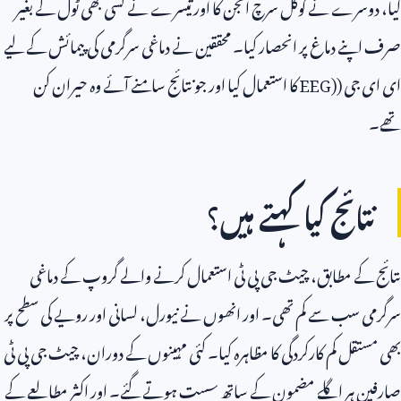
کیا، دوسرے نے گوگل سرچ انجن کا اور تیسرے نے کسی بھی ٹول کے بغیر
صرف اپنے دماغ پر انحصار کیا۔ محققین نے دماغی سرگرمی کی پیمائش کے لیے
ای ای جی (
EEG)
کا استعمال کیا اور جو نتائج سامنے آئے وہ حیران کن
تھے۔
نتائج کیا کہتے ہیں؟
نتائج کے مطابق، چیٹ جی پی ٹی استعمال کرنے والے گروپ کے دماغی
سرگرمی سب سے کم تھی۔ اور انھوں نے نیورل، لسانی اور رویے کی سطح پر
بھی مستقل کم کارکردگی کا مظاہرہ کیا۔ کئی مہینوں کے دوران، چیٹ جی پی ٹی
صارفین ہر اگلے مضمون کے ساتھ سست ہوتے گئے۔ اور اکثر مطالعے کے