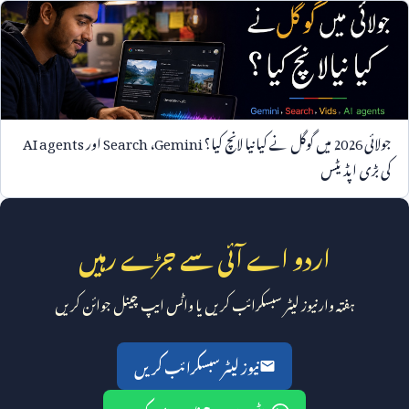
جولائی
2026
میں گوگل نے کیا نیا لانچ کیا؟
Gemini
،
Search
اور
AI agents
کی بڑی اپڈیٹس
اردو اے آئی سے جڑے رہیں
ہفتہ وار نیوز لیٹر سبسکرائب کریں یا واٹس ایپ چینل جوائن کریں
نیوز لیٹر سبسکرائب کریں