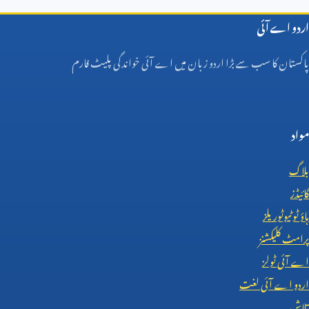
اردو اے آئی
پاکستان کا سب سے بڑا اردو زبان میں اے آئی خواندگی پلیٹ فارم
مواد
بلاگ
گائیڈز
ہاؤ ٹو ٹیوٹوریلز
پرامٹ کلیکشنز
اے آئی ٹولز
اردو اے آئی لغت
تلاش