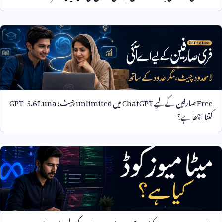
Free
صارفین کے لیے
ChatGPT
میں
unlimited
چیٹ:
GPT-5.6 Luna
کتنا اچھا ہے؟
Meta Muse Code
کیا ہے؟
Mac
اور
Linux
کے لیے نیا
AI coding