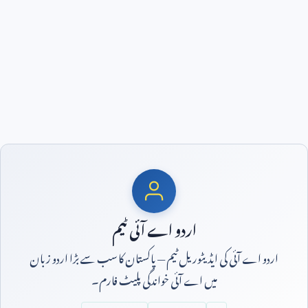
اردو اے آئی ٹیم
اردو اے آئی کی ایڈیٹوریل ٹیم — پاکستان کا سب سے بڑا اردو زبان
میں اے آئی خواندگی پلیٹ فارم۔