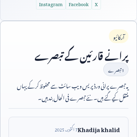
Instagram
Facebook
X
آرکائیو
پرانے قارئین کے تبصرے
1
تبصرے
یہ تبصرے پرانی ورڈپریس ویب سائٹ سے محفوظ کر کے یہاں
منتقل کیے گئے ہیں۔ نئے تبصرے فی الحال بند ہیں۔
Khadija khalid
7
اکتوبر،
2025