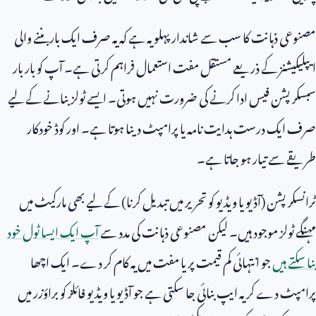
مصنوعی ذہانت کا سب سے شاندار پہلو یہ ہے کہ یہ صرف ایک بار بننے والی
ایپلیکیشنز کے ذریعے مستقل مفت استعمال فراہم کرتی ہے۔ آپ کو بار بار
سبسکرپشن فیس ادا کرنے کی ضرورت نہیں ہوتی۔ ایسے ٹولز بنانے کے لیے
صرف ایک درست ہدایت نامہ یا پرامپٹ دینا ہوتا ہے۔ اور کوڈ خودکار
طریقے سے تیار ہو جاتا ہے۔
ٹرانسکرپشن (آڈیو یا ویڈیو کو تحریر میں تبدیل کرنا) کے لیے بھی مارکیٹ میں
مہنگے ٹولز موجود ہیں۔ لیکن مصنوعی ذہانت کی مدد سے
آپ ایک ایسا ٹول خود
بنا سکتے ہیں
جو انتہائی کم قیمت پر یا مفت میں یہ کام کر دے۔ ایک اچھا
پرامپٹ دے کر یہ ایپ بنائی جا سکتی ہے جو آڈیو یا ویڈیو فائلز کو براؤزر میں