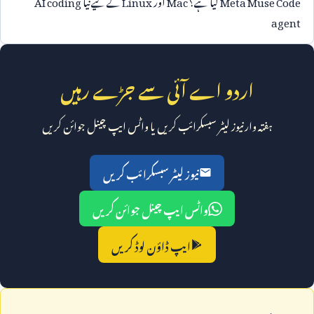
agent
اردو اے آئی سے جڑے رہیں
ہفتہ وار نیوز لیٹر سبسکرائب کریں یا واٹس ایپ چینل جوائن کریں
نیوز لیٹر سبسکرائب کریں
واٹس ایپ چینل جوائن کریں
ایپ ڈاؤن لوڈ کریں