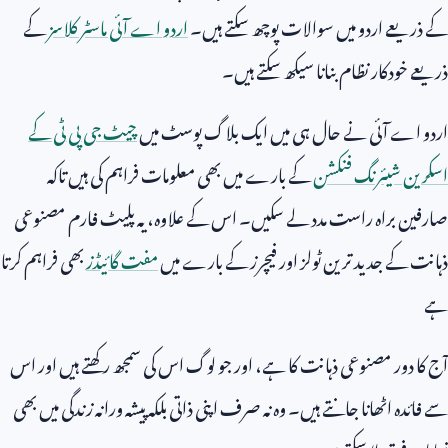
کے ذریعے اردو میں سوالات پوچھ سکتے ہیں۔
اردو اے آئی ماسٹر کلاسز
کے
ذریعے خودکار نظام بنانا سیکھ سکتے ہیں۔
اردو اے آئی نے حال ہی میں ایک بلاگ پوسٹ میں
چیٹ جی پی ٹی کے
اسکرین شیئرنگ فنکشن
کے بارے میں بھی معلومات فراہم کی ہیں تاکہ
صارفین براہ راست مدد لے سکیں۔ اس کے علاوہ، یہ پلیٹ فارم مصنوعی
ذہانت کے جدید ترین ٹولز اور فیچرز کے بارے میں
مفت گائیڈز
بھی فراہم کرتا
ہے
آج کا دور مصنوعی ذہانت کا ہے، اور جو لوگ اس کی سمجھ رکھتے ہیں اور اس
سے فائدہ اٹھانا جانتے ہیں۔ وہ نہ صرف اپنی ذاتی بلکہ پیشہ ورانہ زندگی میں بھی
نمایاں فرق لا سکتے ہیں۔