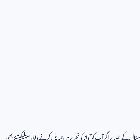
مثال کے طور پر اگر آپ کو آواز کو تحریر میں تبدیل کرنے والی ایپلیکیشنز بھی