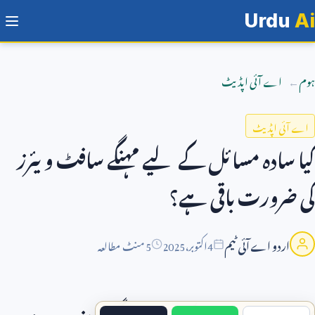
Urdu
Ai
ہوم
اے آئی اپڈیٹ
اے آئی اپڈیٹ
کیا سادہ مسائل کے لیے مہنگے سافٹ ویئرز
کی ضرورت باقی ہے؟
اردو اے آئی ٹیم
4
اکتوبر،
2025
5 منٹ مطالعہ