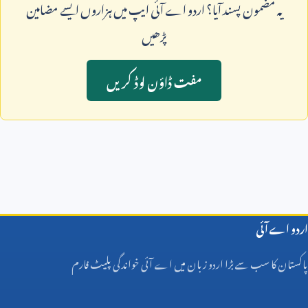
يہ مضمون پسند آيا؟ اردو اے آئی ايپ ميں ہزاروں ايسے مضامين
پڑھيں
مفت ڈاؤن لوڈ کريں
اردو اے آئی
پاکستان کا سب سے بڑا اردو زبان میں اے آئی خواندگی پلیٹ فارم