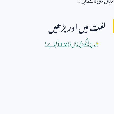
لغت میں اور پڑھیں
لارج لینگویج ماڈل (
LLM)
کیا ہے؟