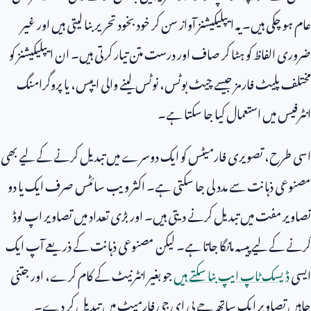
عام ہو چکی ہیں۔ یہ ایپلیکیشنز آواز سن کر خود بخود تحریر بنا لیتی ہیں اور غیر
ضروری الفاظ کو ہٹا کر صاف اور درست متن تیار کرتی ہیں۔ ان ایپلیکیشنز کو
مختلف پلیٹ فارمز جیسے چیٹ بوٹس، نوٹس لینے والی ایپس، یا پروگرامنگ
انٹرفیس میں استعمال کیا جا سکتا ہے۔
اسی طرح، تصویری فارمیٹس کو ایک دوسرے میں تبدیل کرنے کے لیے بھی
مصنوعی ذہانت سے مدد لی جا سکتی ہے۔ اکثر ویب سائٹس صرف ایک یا دو
تصاویر مفت میں تبدیل کرنے دیتی ہیں۔ اور بڑی تعداد میں تصاویر اپ لوڈ
کرنے کے لیے پیسہ مانگا جاتا ہے۔ لیکن مصنوعی ذہانت کے ذریعے آپ ایک
ایسی
ڈیسک ٹاپ ایپ بنا سکتے ہیں
جو بغیر انٹرنیٹ کے کام کرے، اور جتنی
چاہیں تصاویر ایک ساتھ جے پی ای جی فارمیٹ میں تبدیل کر دے۔