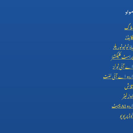
مواد
بلاگ
گائیڈز
ہاؤ ٹو ٹیوٹوریلز
پرامٹ کلیکشنز
اے آئی ٹولز
اردو اے آئی لغت
تلاش
نیوز لیٹر
اردو
AI
چیٹ
کوڈ پریویو