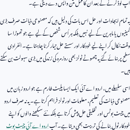
اپ لوڈ کرنے کے بعد ان کا مکمل متن واپس دے دیتی ہے۔
یہ تمام ایجادات اور حل اس بات کی دلیل ہیں کہ مصنوعی ذہانت صرف بڑی
کمپنیوں یا ماہرین کے لیے نہیں بلکہ ہر اُس شخص کے لیے ہے جو تھوڑا سا
وقت نکال کر اپنے لیے خودکار اور سستے حل تیار کرنا چاہتا ہے۔ انفرادی
سطح پر بنائے گئے یہ چھوٹے ٹولز بھی روزمرہ کی زندگی میں بڑی سہولت بن سکتے
ہیں۔
اسی سلسلے میں، اردو اے آئی ایک ایسا پلیٹ فارم ہے جو اردو زبان میں
مصنوعی ذہانت کی تعلیم، معلومات اور ٹولز فراہم کرتا ہے۔ یہ نہ صرف اردو
میں چیٹ بوٹس اور تخلیقی حل پیش کرتا ہے بلکہ نئے سیکھنے والوں کو اپنے
خودکار ٹول بنانے کی تربیت بھی دیتا ہے۔ آپ
اردو اے آئی چیٹ بوٹ