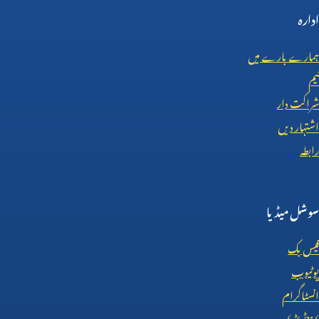
ادارہ
ہمارے بارے میں
ٹیم
شراکت دار
اشتہار دیں
رابطہ
سوشل میڈیا
فیس بک
یوٹیوب
انسٹاگرام
X (
ٹوئٹر)