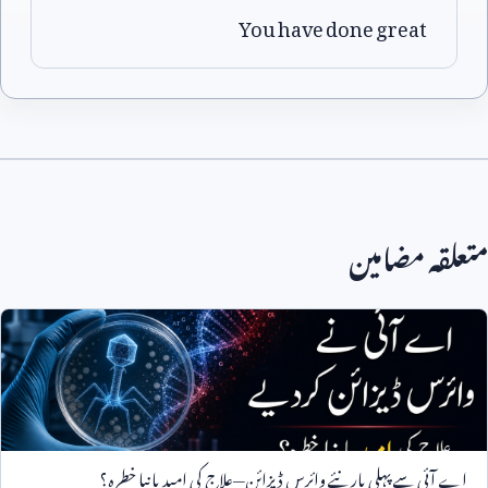
You have done great
متعلقہ مضامین
اے آئی سے پہلی بار نئے وائرس ڈیزائن—علاج کی امید یا نیا خطرہ؟