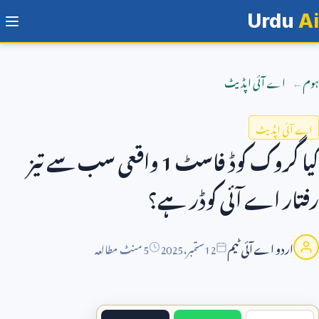
Urdu
Ai
ہوم
اے آئی اپڈیٹ
اے آئی اپڈیٹ
کیا گروک کوڈ فاسٹ
1
واقعی سب سے تیز
رفتار اے آئی کوڈر ہے؟
اردو اے آئی ٹیم
12
ستمبر،
2025
5 منٹ مطالعہ