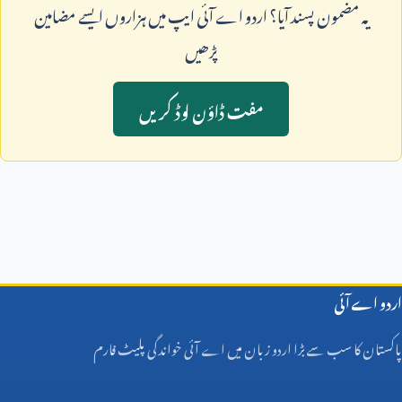
يہ مضمون پسند آيا؟ اردو اے آئی ايپ ميں ہزاروں ايسے مضامين
پڑھيں
مفت ڈاؤن لوڈ کريں
اردو اے آئی
پاکستان کا سب سے بڑا اردو زبان میں اے آئی خواندگی پلیٹ فارم