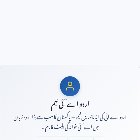
اردو اے آئی ٹیم
اردو اے آئی کی ایڈیٹوریل ٹیم — پاکستان کا سب سے بڑا اردو زبان
میں اے آئی خواندگی پلیٹ فارم۔