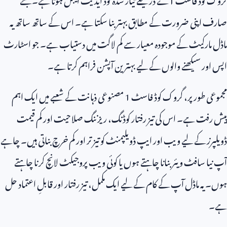
صارف اپنی ضرورت کے مطابق بہتر بنا سکتا ہے۔ اس کے ساتھ ساتھ یہ
ماڈل مارکیٹ کے موجودہ معیار سے کم لاگت میں دستیاب ہے۔ جو اسٹارٹ
اپس اور سیکھنے والوں کے لیے بہترین آپشن فراہم کرتا ہے۔
مجموعی طور پر، گروک کوڈ فاسٹ
1
مصنوعی ذہانت کے شعبے میں ایک اہم
پیش رفت ہے۔ اس کی تیز رفتار کوڈنگ، ریزننگ صلاحیت اور کم قیمت
ڈویلپرز کے لیے ویب اور ایپ ڈویلپمنٹ کو تیز تر اور کم خرچ بناتی ہیں۔ چاہے
آپ نیا سافٹ ویئر بنانا چاہتے ہوں یا کوئی ویب پروجیکٹ لانچ کرنا چاہتے
ہوں۔ یہ ماڈل آپ کے کام کے لیے ایک مکمل، تیز رفتار اور قابلِ اعتماد حل
ہے۔