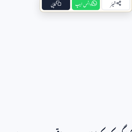
شیئر
واٹس ایپ
کاپی