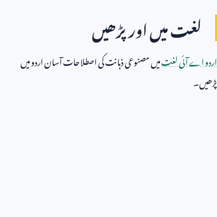
لغت میں اور پڑھیں
اردو اے آئی لغت
میں مصنوعی ذہانت کی اصطلاحات آسان اردو میں
پڑھیں۔