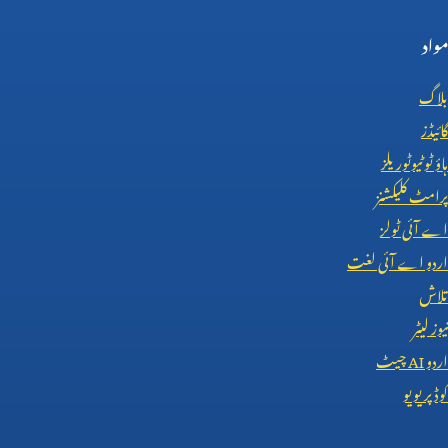
مواد
بلاگ
گائیڈز
ہاؤ ٹو ٹیوٹوریلز
پرامٹ کلیکشنز
اے آئی ٹولز
اردو اے آئی لغت
تلاش
نیوز لیٹر
اردو
AI
چیٹ
کوڈ پریویو