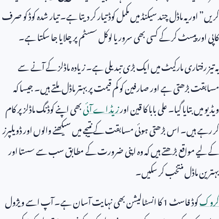
کریں” اور یہ ماڈل چند سیکنڈ میں مکمل کوڈ تیار کر دیتا ہے۔ تیار شدہ کوڈ کو صرف
کاپی اور پیسٹ کر کے کسی بھی سرور یا لوکل سسٹم پر چلایا جا سکتا ہے۔
یہ تیز رفتاری مارکیٹ میں ایک بڑی تبدیلی ہے۔ زیادہ ماڈلز کے آنے سے
مسابقت بڑھتی ہے اور صارفین کو کم قیمت پر بہتر ماڈل ملتے ہیں۔ جیسا کہ
ویڈیو میں بتایا گیا۔ علی بابا کا قین اور
زیڈ اے آئی
بھی اپنے کوڈنگ ماڈلز پر کام
کر رہے ہیں۔ اس بڑھتی ہوئی مسابقت کے نتیجے میں سیکھنے والوں اور ڈویلپرز
کے لیے مواقع بڑھتے ہیں کہ وہ اپنی ضرورت کے مطابق سب سے سستا اور
بہترین ماڈل منتخب کر سکیں۔
گروک
کوڈ فاسٹ
1
کا انسٹالیشن بھی نہایت آسان ہے۔ آپ اسے ویژول