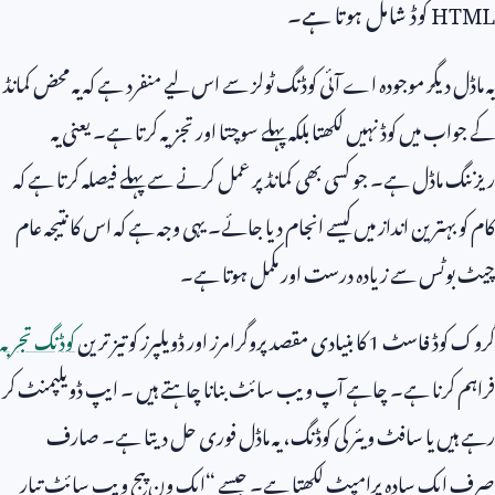
HTML
کوڈ شامل ہوتا ہے۔
یہ ماڈل دیگر موجودہ اے آئی کوڈنگ ٹولز سے اس لیے منفرد ہے کہ یہ محض کمانڈ
کے جواب میں کوڈ نہیں لکھتا بلکہ پہلے سوچتا اور تجزیہ کرتا ہے۔ یعنی یہ
ریزننگ ماڈل ہے۔ جو کسی بھی کمانڈ پر عمل کرنے سے پہلے فیصلہ کرتا ہے کہ
کام کو بہترین انداز میں کیسے انجام دیا جائے۔ یہی وجہ ہے کہ اس کا نتیجہ عام
چیٹ بوٹس سے زیادہ درست اور مکمل ہوتا ہے۔
گروک کوڈ فاسٹ
1
کا بنیادی مقصد پروگرامرز اور ڈویلپرز کو تیز ترین
کوڈنگ تجربہ
فراہم کرنا ہے۔ چاہے آپ ویب سائٹ بنانا چاہتے ہیں ۔ ایپ ڈویلپمنٹ کر
رہے ہیں یا سافٹ ویئر کی کوڈنگ، یہ ماڈل فوری حل دیتا ہے۔ صارف
صرف ایک سادہ پرامپٹ لکھتا ہے۔ جیسے “ایک ون پیج ویب سائٹ تیار