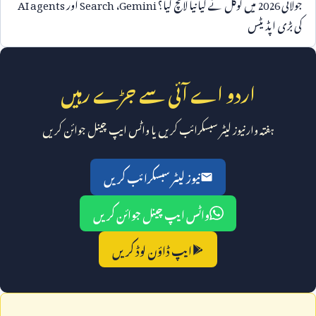
جولائی
2026
میں گوگل نے کیا نیا لانچ کیا؟
Gemini
،
Search
اور
AI agents
کی بڑی اپڈیٹس
اردو اے آئی سے جڑے رہیں
ہفتہ وار نیوز لیٹر سبسکرائب کریں یا واٹس ایپ چینل جوائن کریں
نیوز لیٹر سبسکرائب کریں
واٹس ایپ چینل جوائن کریں
ایپ ڈاؤن لوڈ کریں