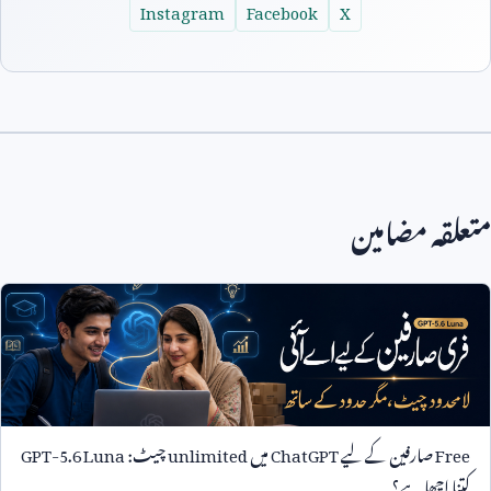
Instagram
Facebook
X
متعلقہ مضامین
Free
صارفین کے لیے
ChatGPT
میں
unlimited
چیٹ:
GPT-5.6 Luna
کتنا اچھا ہے؟