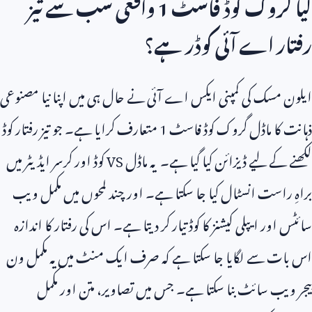
کیا گروک کوڈ فاسٹ
1
واقعی سب سے تیز
رفتار اے آئی کوڈر ہے؟
ایلون مسک کی کمپنی ایکس اے آئی نے حال ہی میں اپنا نیا مصنوعی
ذہانت کا ماڈل گروک کوڈ فاسٹ
1
متعارف کرایا ہے۔ جو تیز رفتار کوڈ
لکھنے کے لیے ڈیزائن کیا گیا ہے۔ یہ ماڈل
VS
کوڈ اور کرسر ایڈیٹر میں
براہِ راست انسٹال کیا جا سکتا ہے۔ اور چند لمحوں میں مکمل ویب
سائٹس اور ایپلی کیشنز کا کوڈ تیار کر دیتا ہے۔ اس کی رفتار کا اندازہ
اس بات سے لگایا جا سکتا ہے کہ صرف ایک منٹ میں یہ مکمل ون
پیجر ویب سائٹ بنا سکتا ہے۔ جس میں تصاویر، متن اور مکمل