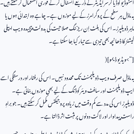
اسٹوڈیو کوڈ یا کرسر ایڈیٹر کے ذریعے انسٹال کر کے فوری استعمال کر سکتے ہیں۔
یہ ماڈل ہر سطح کے پروگرامرز کے لیے موزوں ہے۔ چاہے وہ ابتدائی ہوں یا
ماہر ڈویلپرز۔ اس کی بلٹ اِن ریزننگ صلاحیت کی بدولت پیچیدہ ویب ایپلی
کیشنز کا ڈھانچہ بھی تیزی سے تیار کیا جا سکتا ہے۔
[“>ویڈیو ڈیمو](
یہ ماڈل صرف ویب ڈویلپمنٹ تک محدود نہیں۔ اس کی رفتار اور درستگی اسے
ایپ ڈویلپمنٹ اور سافٹ ویئر کوڈنگ کے لیے بھی موزوں بناتی ہے۔
ڈویلپرز اس کی مدد سے کم وقت میں زیادہ پروجیکٹس مکمل کر سکتے ہیں۔ جو براہِ
راست پیداوار اور لاگت دونوں پر مثبت اثر ڈالتا ہے۔
گروک کوڈ فاسٹ
1
کے ذریعے تیار شدہ کوڈ ایڈیٹ ایبل ہوتا ہے۔ جسے