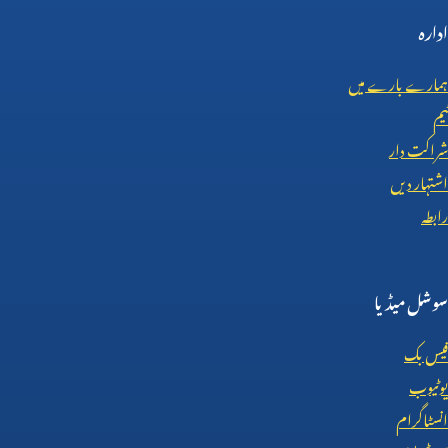
ادارہ
ہمارے بارے میں
ٹیم
شراکت دار
اشتہار دیں
رابطہ
سوشل میڈیا
فیس بک
یوٹیوب
انسٹاگرام