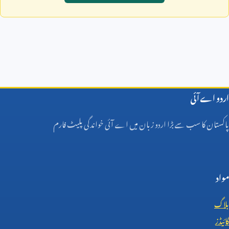
اردو اے آئی
پاکستان کا سب سے بڑا اردو زبان میں اے آئی خواندگی پلیٹ فارم
مواد
بلاگ
گائیڈز