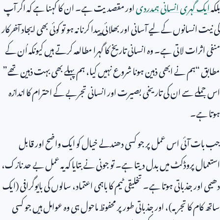
بلکہ
ایک گہری انسانی ہمدردی
اور مقصدیت ہے۔ ان کا کہنا ہے کہ اگر آپ
کی نیت انسانوں کے لیے آسانی اور بھلائی پیدا کرنا نہ ہو تو کوئی بھی ایجاد آخرکار
منفی اثرات لاتی ہے۔ وہ انسانی تاریخ کا گہرا مطالعہ کرتے ہیں کیونکہ اُن کے
مطابق “ہم نے ابھی ذہین ہونا شروع نہیں کیا، ہم پہلے بھی بہت ذہین تھے”
اس جملے سے ان کی تاریخی بصیرت اور انسانی تجربے کے احترام کا اندازہ
ہوتا ہے۔
جب بات آئی اس عمل پر جو کسی دھندلے خیال کو ایک واضح اور قابل
استعمال پروڈکٹ میں بدل دیتا ہے۔ تو جونی نے بتایا کہ یہ عمل بے حد نازک،
دھیمی اور جذباتی ہوتا ہے۔ تخلیقی ٹیم کا باہمی اعتماد، سالوں کی بایوگرافی (ایک
ساتھ کام کا تجربہ)، اور جذباتی طور پر محفوظ ماحول ہی وہ عوامل ہیں جو کسی