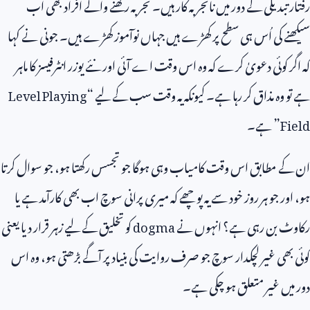
رفتار تبدیلی کے دور میں ناتجربہ کار ہیں۔ تجربہ رکھنے والے افراد بھی اب
سیکھنے کی اُس ہی سطح پر کھڑے ہیں جہاں نوآموز کھڑے ہیں۔ جونی نے کہا
کہ اگر کوئی دعویٰ کرے کہ وہ اس وقت اے آئی اور نئے یوزر انٹرفیسز کا ماہر
ہے تو وہ مذاق کر رہا ہے۔ کیونکہ یہ وقت سب کے لیے “
Level Playing
Field
” ہے۔
ان کے مطابق اس وقت کامیاب وہی ہوگا جو تجسس رکھتا ہو، جو سوال کرتا
ہو، اور جو ہر روز خود سے یہ پوچھے کہ میری پرانی سوچ اب بھی کارآمد ہے یا
رکاوٹ بن رہی ہے؟ انہوں نے
dogma
کو تخلیق کے لیے زہر قرار دیا یعنی
کوئی بھی غیر لچکدار سوچ جو صرف روایت کی بنیاد پر آگے بڑھتی ہو، وہ اس
دور میں غیر متعلق ہو چکی ہے۔