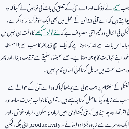
جب
سیم
نے کوڈنگ اور اے آئی کے تعلق کی بات کی تو جونی نے کہا کہ وہ
چاہتے ہیں کہ اے آئی ڈیزائن کے عمل میں بھی ایک مؤثر کردار ادا کرے،
لیکن فی الحال وہ ٹیم اتنی مصروف ہے کہ
نئے ٹولز سیکھنے
کا وقت ہی نہیں مل
رہا۔ اس بات سے اندازہ ہوتا ہے کہ ایک سچے ڈیزائنر کا سب سے بڑا مسئلہ
خود اپنے خیالات کا بوجھ ہوتا ہے۔ جسے سمیٹنا، سلیقے سے ترتیب دینا، اور پھر
درست سمت میں تبدیل کرنا کوئی آسان کام نہیں۔
گفتگو کے اختتام پر جب جونی سے پوچھا گیا کہ وہ اے آئی کے حوالے سے
سب سے زیادہ کیا حاصل کرنا چاہتے ہیں۔ تو اُن کا جواب نہایت سادہ اور
پُراثر تھا: وہ چاہتے ہیں کہ نئی ٹیکنالوجی ہمیں زیادہ پر سکون، زیادہ خوش، اور
ایک دوسرے سے زیادہ جُڑا ہوا بنائے۔
productivity
اپنی جگہ، لیکن