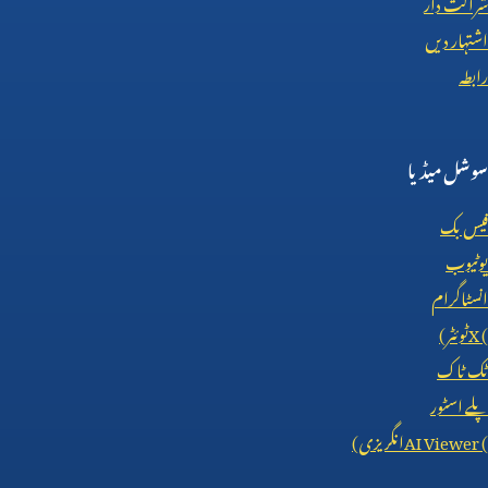
شراکت دار
اشتہار دیں
رابطہ
سوشل میڈیا
فیس بک
یوٹیوب
انسٹاگرام
X (
ٹوئٹر)
ٹک ٹاک
پلے اسٹور
AI Viewer (
انگریزی)