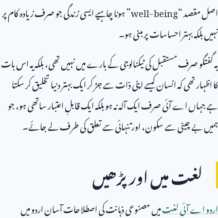
اصل مقصد “
well-being
” ہونا چاہیے ایسی زندگی جو صرف زیادہ کام پر
نہیں بلکہ بہتر احساسات پر مبنی ہو۔
یہ گفتگو صرف مستقبل کی ٹیکنالوجی کے بارے میں نہیں تھی، بلکہ یہ اس بات
کا اظہار تھی کہ انسان کیسے اپنی ذات سے جڑ کر ایک بہتر دنیا تخلیق کر سکتا
ہے جہاں اے آئی صرف ایک آلہ نہ ہو بلکہ ایک قابلِ اعتبار ساتھی ہو، جو
ہمیں بے چینی سے سکون، اور تنہائی سے تعلق کی طرف لے جائے۔
لغت میں اور پڑھیں
اردو اے آئی لغت
میں مصنوعی ذہانت کی اصطلاحات آسان اردو میں