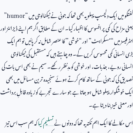
گفتگو میں ایک دلچسپ پہلو یہ بھی تھا کہ جونی نے ٹیکنالوجی میں “
humor
”
یعنی مزاح کی کمی پر افسوس کا اظہار کیا۔ ان کے مطابق اگر ہم اپنے ڈیزائنز اور
انٹرفیسز میں “مسکراہٹ” اور “خوشی” کا عنصر شامل نہ کر پائیں تو ہم ایک
بڑی انسانی کمی محسوس کریں گے۔ وہ چاہتے ہیں کہ مستقبل کی ٹیکنالوجی
انسانی رویے، جذبات، اور خوشی کو مدِنظر رکھے۔ سیم نے بھی اس بات کی
تصدیق کی کہ جونی کے ساتھ کام کرتے ہوئے سنجیدہ ترین مسائل میں بھی
ایک خوشگوار پہلو شامل ہو جاتا ہے جو سارے تجربے کو زیادہ قابلِ برداشت
اور معنی خیز بنا دیتا ہے۔
اس مکالمے کا ایک اہم نکتہ یہ تھا کہ دونوں نے
تسلیم کیا
کہ ہم سب اس تیز