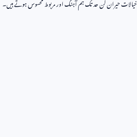
خیالات حیران کن حد تک ہم آہنگ اور مربوط محسوس ہوتے ہیں۔