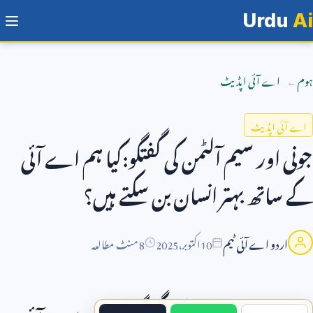
Urdu
Ai
ہوم
اے آئی اپڈیٹ
اے آئی اپڈیٹ
جونی اور سیم آلٹمن کی گفتگو:کیا ہم اے آئی
کے ساتھ بہتر انسان بن سکتے ہیں؟
اردو اے آئی ٹیم
10
اکتوبر،
2025
8 منٹ مطالعہ