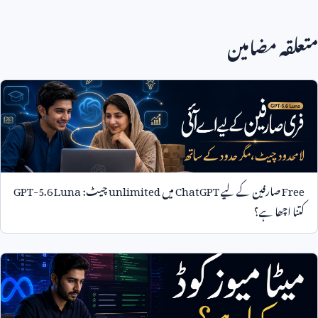
متعلقہ مضامین
Free
صارفین کے لیے
ChatGPT
میں
unlimited
چیٹ:
GPT-5.6 Luna
کتنا اچھا ہے؟