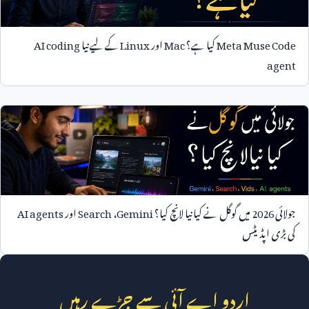
Meta Muse Code
کیا ہے؟
Mac
اور
Linux
کے لیے نیا
AI coding
agent
جولائی
2026
میں گوگل نے کیا نیا لانچ کیا؟
Gemini
،
Search
اور
AI agents
کی بڑی اپڈیٹس
اردو اے آئی سے جڑے رہیں