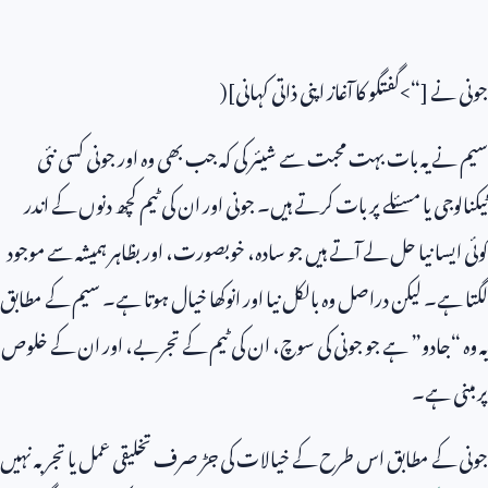
جونی نے [“>گفتگو کا آغاز اپنی ذاتی کہانی](
سیم نے یہ بات بہت محبت سے شیئر کی کہ جب بھی وہ اور جونی کسی نئی
ٹیکنالوجی یا مسئلے پر بات کرتے ہیں۔ جونی اور ان کی ٹیم کچھ دنوں کے اندر
کوئی ایسا نیا حل لے آتے ہیں جو سادہ، خوبصورت، اور بظاہر ہمیشہ سے موجود
لگتا ہے۔ لیکن دراصل وہ بالکل نیا اور انوکھا خیال ہوتا ہے۔ سیم کے مطابق
یہ وہ “جادو” ہے جو جونی کی سوچ، ان کی ٹیم کے تجربے، اور ان کے خلوص
پر مبنی ہے۔
جونی کے مطابق اس طرح کے خیالات کی جڑ صرف تخلیقی عمل یا تجربہ نہیں