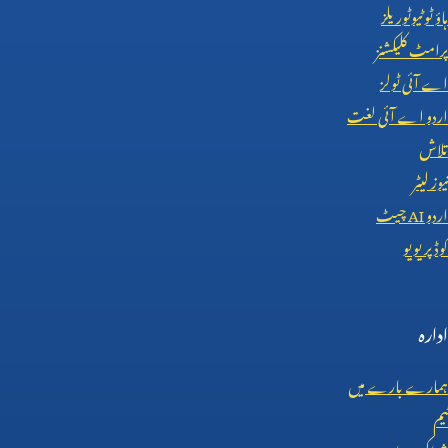
ہاؤ ٹو ٹیوٹوریلز
پرامٹ کلیکشنز
اے آئی ٹولز
اردو اے آئی لغت
تلاش
نیوز لیٹر
اردو
AI
چیٹ
کوڈ پریویو
ادارہ
ہمارے بارے میں
ٹیم