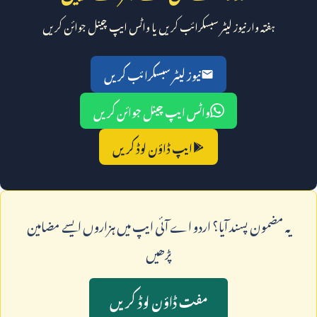
ہفتہ وار نیوز لیٹر سبسکرائب کریں یا واٹس ایپ چینل جوائن کریں
نیوز لیٹر سبسکرائب کریں
واٹس ایپ چینل جوائن کریں
ایپ ڈاؤن لوڈ کریں
يہ مضمون پسند آيا؟ اردو اے آئی ايپ ميں ہزاروں ايسے مضامين
پڑھيں
مفت ڈاؤن لوڈ کريں