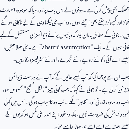
جھلک بھی پیش کرتی ہے۔ دونوں نے اس بات پر زور دیا کہ موجودہ اسمارٹ
فونز اور کمپیوٹرز جتنے بھی اچھے ہوں، وہ اب نئی ٹیکنالوجی کے لیے ناکافی ہو گئے
ہیں۔ جونی کے مطابق یہ مان لینا کہ دہائیوں پرانے ڈیوائسز ہی مستقبل کے لیے
کافی ہوں گے۔ ایک “
absurd assumption
” ہے۔ نئی صلاحیتیں،
جیسے اے آئی، کو نئے رویے، نئے تجربے، اور نئے انٹرفیسز درکار ہیں۔
جب ان سے پوچھا گیا کہ آپ کیسے جانیں گے کہ آپ نے درست ڈیوائس
ڈیزائن کر لی ہے۔ تو جونی نے کہا کہ جب کوئی چیز “بالکل صحیح” محسوس ہو،
جب وہ سادہ، قدرتی اور “ظاہر” لگے۔ تب وہ کامیاب ہو گی۔ اس میں کوئی
نمود و نمائش کی ضرورت نہیں، بلکہ وہ خود اپنے اندر اتنی مکمل ہو کہ یوں لگے
جیسے ہمیشہ سے اسے ایسے ہی ہونا چاہیے تھا۔