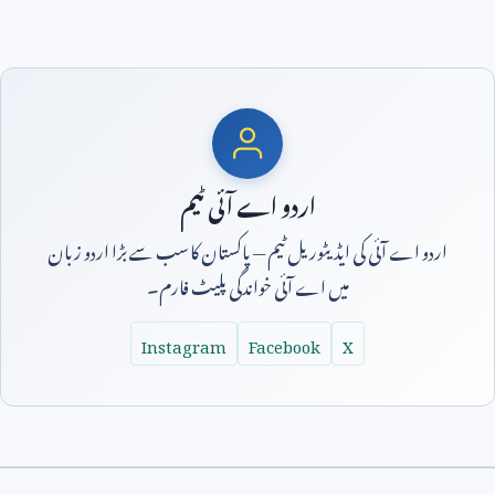
اردو اے آئی ٹیم
اردو اے آئی کی ایڈیٹوریل ٹیم — پاکستان کا سب سے بڑا اردو زبان
میں اے آئی خواندگی پلیٹ فارم۔
Instagram
Facebook
X