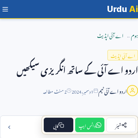
Urdu
Ai
ہوم
اے آئی اپڈیٹ
اے آئی اپڈیٹ
اردو اے آئی کے ساتھ انگریزی سیکھیں
اردو اے آئی ٹیم
1
دسمبر،
2024
2 منٹ مطالعہ
شیئر
واٹس ایپ
کاپی
فہرست مضمون