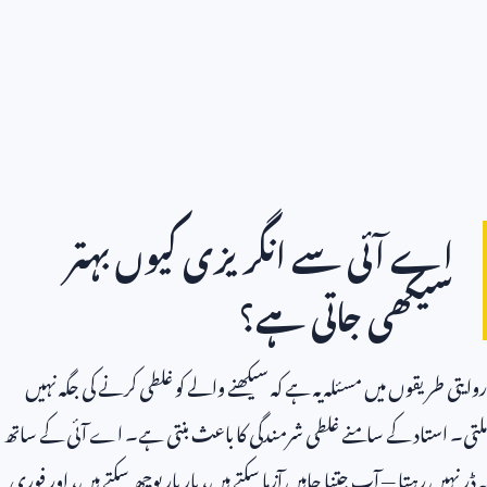
اے آئی سے انگریزی کیوں بہتر
سیکھی جاتی ہے؟
روایتی طریقوں میں مسئلہ یہ ہے کہ سیکھنے والے کو غلطی کرنے کی جگہ نہیں
ملتی۔ استاد کے سامنے غلطی شرمندگی کا باعث بنتی ہے۔ اے آئی کے ساتھ
یہ ڈر نہیں رہتا — آپ جتنا چاہیں آزما سکتے ہیں، بار بار پوچھ سکتے ہیں، اور فوری