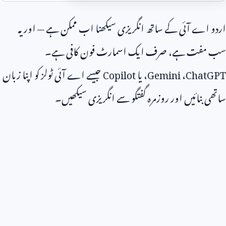
اردو اے آئی کے ساتھ انگریزی سیکھنا اب ممکن ہے — اور یہ
سب مفت ہے، صرف ایک اسمارٹ فون کافی ہے۔
ChatGPT
،
Gemini
، یا
Copilot
جیسے اے آئی ٹولز کو اپنا زبان
ساتھی بنائیں اور روزمرہ گفتگو سے انگریزی سیکھیں۔