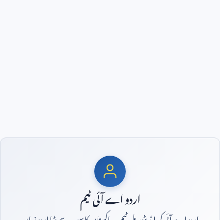
اردو اے آئی ٹیم
اردو اے آئی کی ایڈیٹوریل ٹیم — پاکستان کا سب سے بڑا اردو زبان