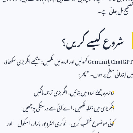
تصحیح مل جاتی ہے۔
شروع کیسے کریں؟
ChatGPT
یا
Gemini
کھولیں اور اردو میں لکھیں: “مجھے انگریزی سکھاؤ،
میں ابتدائی سطح پر ہوں۔” پھر:
روزمرہ جملے اردو میں بتائیں، انگریزی ترجمہ مانگیں
انگریزی میں جملہ لکھیں، اے آئی سے درستگی پوچھیں
کوئی موضوع منتخب کریں — نوکری انٹرویو، بازار، اسکول — اور