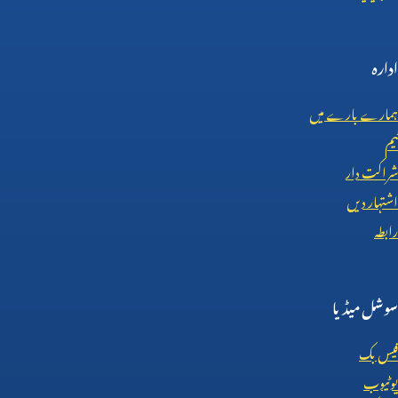
ادارہ
ہمارے بارے میں
ٹیم
شراکت دار
اشتہار دیں
رابطہ
سوشل میڈیا
فیس بک
یوٹیوب