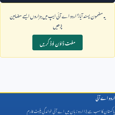
يہ مضمون پسند آيا؟ اردو اے آئی ايپ ميں ہزاروں ايسے مضامين
پڑھيں
مفت ڈاؤن لوڈ کريں
اردو اے آئی
پاکستان کا سب سے بڑا اردو زبان میں اے آئی خواندگی پلیٹ فارم