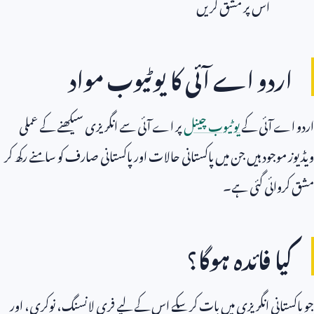
اس پر مشق کریں
اردو اے آئی کا یوٹیوب مواد
اردو اے آئی کے
یوٹیوب چینل
پر اے آئی سے انگریزی سیکھنے کے عملی
ویڈیوز موجود ہیں جن میں پاکستانی حالات اور پاکستانی صارف کو سامنے رکھ کر
مشق کروائی گئی ہے۔
کیا فائدہ ہوگا؟
جو پاکستانی انگریزی میں بات کر سکے اس کے لیے فری لانسنگ، نوکری، اور