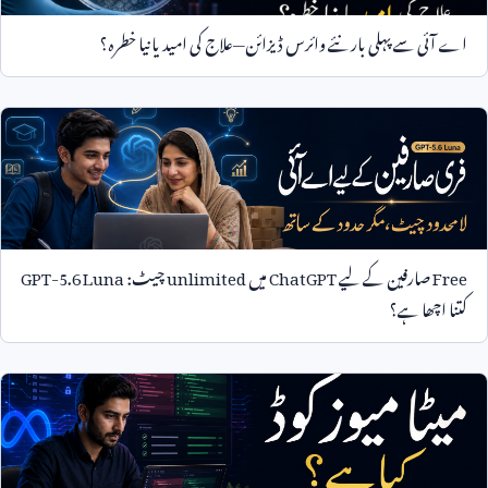
اے آئی سے پہلی بار نئے وائرس ڈیزائن—علاج کی امید یا نیا خطرہ؟
Free
صارفین کے لیے
ChatGPT
میں
unlimited
چیٹ:
GPT-5.6 Luna
کتنا اچھا ہے؟