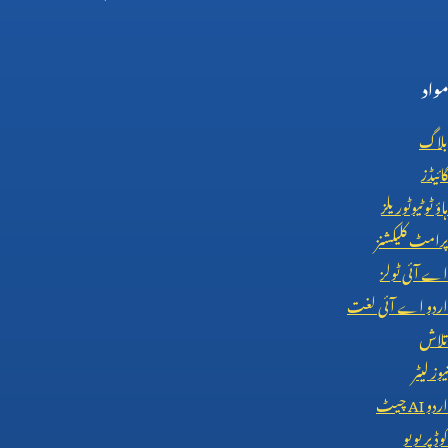
مواد
بلاگ
گائیڈز
ہاؤ ٹو ٹیوٹوریلز
پرامٹ کلیکشنز
اے آئی ٹولز
اردو اے آئی لغت
تلاش
نیوز لیٹر
اردو
AI
چیٹ
کوڈ پریویو