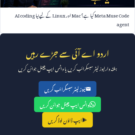
Meta Muse Code
کیا ہے؟
Mac
اور
Linux
کے لیے نیا
AI coding
agent
اردو اے آئی سے جڑے رہیں
ہفتہ وار نیوز لیٹر سبسکرائب کریں یا واٹس ایپ چینل جوائن کریں
نیوز لیٹر سبسکرائب کریں
واٹس ایپ چینل جوائن کریں
ایپ ڈاؤن لوڈ کریں