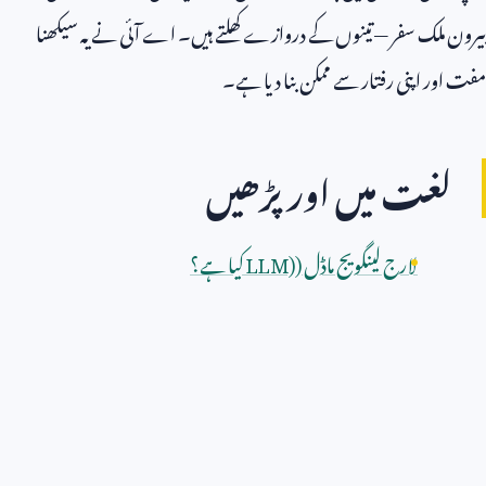
بیرون ملک سفر — تینوں کے دروازے کھلتے ہیں۔ اے آئی نے یہ سیکھنا
مفت اور اپنی رفتار سے ممکن بنا دیا ہے۔
لغت میں اور پڑھیں
لارج لینگویج ماڈل (
LLM)
کیا ہے؟