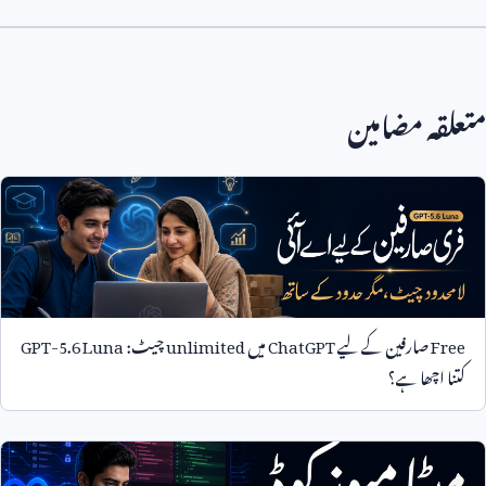
متعلقہ مضامین
Free
صارفین کے لیے
ChatGPT
میں
unlimited
چیٹ:
GPT-5.6 Luna
کتنا اچھا ہے؟