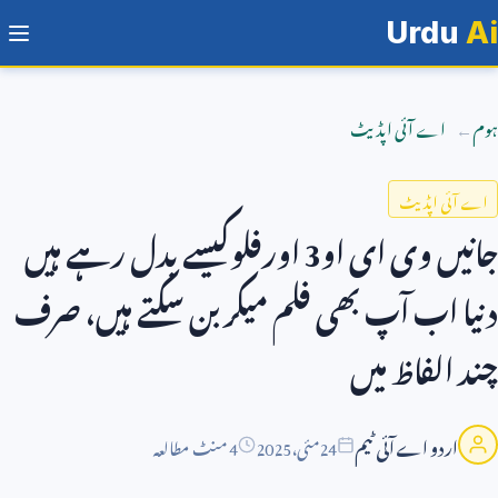
Urdu
Ai
ہوم
اے آئی اپڈیٹ
اے آئی اپڈیٹ
جانیں وی ای او
3
اورفلوکیسے بدل رہے ہیں
دنیا اب آپ بھی فلم میکر بن سکتے ہیں، صرف
چند الفاظ میں
اردو اے آئی ٹیم
24
مئی،
2025
4 منٹ مطالعہ