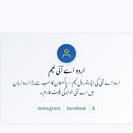
اردو اے آئی ٹیم
اردو اے آئی کی ایڈیٹوریل ٹیم — پاکستان کا سب سے بڑا اردو زبان
میں اے آئی خواندگی پلیٹ فارم۔
Instagram
Facebook
X