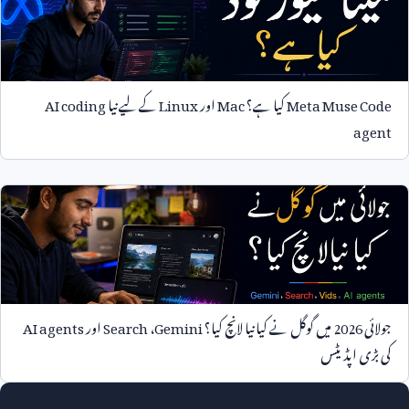
Meta Muse Code
کیا ہے؟
Mac
اور
Linux
کے لیے نیا
AI coding
agent
جولائی
2026
میں گوگل نے کیا نیا لانچ کیا؟
Gemini
،
Search
اور
AI agents
کی بڑی اپڈیٹس