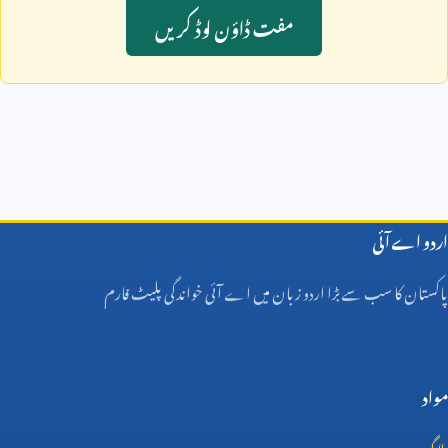
مفت ڈاؤن لوڈ کريں
اردو اے آئی
پاکستان کا سب سے بڑا اردو زبان میں اے آئی خواندگی پلیٹ فارم
مواد
بلاگ