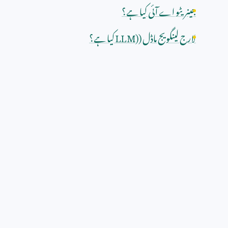
جینریٹو اے آئی کیا ہے؟
لارج لینگویج ماڈل (
LLM)
کیا ہے؟