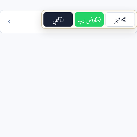
شیئر
واٹس ایپ
کاپی
فہرست مضمون