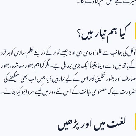
کیا ہم تیار ہیں؟
گوگل کی جانب سے فلو اوروی ای او
3
جیسے ٹولز کے ذریعے فلم سازی کو ہر فرد
کے ہاتھ میں دے دینا یقیناً ایک بڑی تبدیلی ہے۔ مگر کیا ہم بطور معاشرہ، بطور
صارف اور بطور تخلیق کار اس کے لیے تیار ہیں؟ یا ہمیں اب بھی سیکھنے کی
ضرورت ہے کہ مصنوعی ذہانت کے اس نئے دور میں کیسے سروائیو کیا جائے۔
لغت میں اور پڑھیں