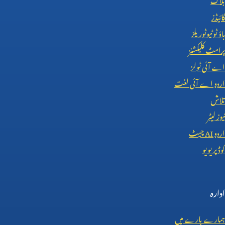
گائیڈز
ہاؤ ٹو ٹیوٹوریلز
پرامٹ کلیکشنز
اے آئی ٹولز
اردو اے آئی لغت
تلاش
نیوز لیٹر
اردو
AI
چیٹ
کوڈ پریویو
ادارہ
ہمارے بارے میں