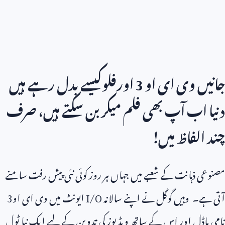
جانیں وی ای او
3
اورفلوکیسے بدل رہے ہیں
دنیا اب آپ بھی فلم میکر بن سکتے ہیں، صرف
چند الفاظ میں!
مصنوعی ذہانت کے شعبے میں جہاں ہر روز کوئی نئی پیش رفت سامنے
آتی ہے۔ وہیں گوگل نے اپنے سالانہ
I/O
ایونٹ میں وی ای او
3
نامی ماڈل اور اس کے ساتھ ویڈیوز کی تدوین کے لیے ایک نیا ٹول