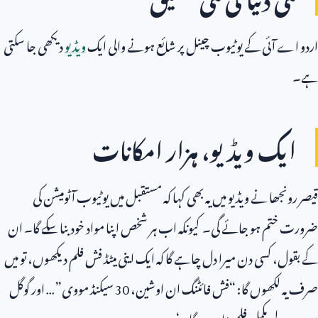
اردو اے آئی کے یوٹیوب چینل پر شائع ہونے والی ایک
ویڈیو
دیکھی جا سکتی
ہے۔
ایک ویڈیو، ہزار امکانات
قیصر رونجھا نے ویڈیو میں یہ بھی کہا کہ مستقبل میں یوٹیوب آٹومیشن کی
ضرورت ختم ہو جائے گی۔ کیونکہ اب ہر شخص اپنا مواد خود بنا سکے گا۔ ان
کے بقول، کسی دن میرا دل چاہے گا کہ ایک اینی میٹڈ فش فلم دیکھوں، تو میں
صرف یہ لکھوں گا: “فش فائٹنگ ان اوشین،
30
سیکنڈ مووی”… اور گوگل
میرے لیے مکمل فلم بنا دے گا۔‘