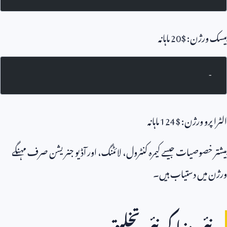
بیسک ورژن: $
20
ماہانہ
-
الٹرا پرو ورژن: $
124
ماہانہ
بیشتر خصوصیات جیسے کیمرہ کنٹرول، لائٹنگ، اور آڈیو جنریشن صرف مہنگے
ورژن میں دستیاب ہیں۔
نئی دنیا کی نئی تخلیق