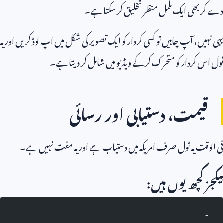
دے کر بھی ایک مکمل منظر تخلیق کر سکتا ہے۔
یہی نہیں، آپ چاہیں تو کسی کردار کو ایک تصویر کی شکل میں اپ لوڈ کریں اور یہ
ٹول اس کردار کو متحرک کر کے ویڈیو میں شامل کر دیتا ہے۔
قیمت، دستیابی اور رسائی
فی الوقت یہ ٹول صرف امریکہ میں دستیاب ہے اور یہ مفت نہیں ہے۔
پیکجز کچھ یوں ہیں:
-