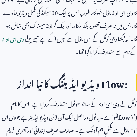
کا وی ای او
3
ماڈل خودکار طور پر اس پر ایک
30
سیکنڈ کی مکمل ویڈیو بنا دے
گا، جس میں نہ صرف تصویر بلکہ مکالمہ اور بیک گراؤنڈ میوزک بھی شامل ہو
گا۔‘ یہ ٹیکنالوجی گوگل کے اس ماڈل سے کہیں آگے ہے جسے پہلے
وی ای او
2
کے نام سے متعارف کرایا گیا تھا۔
Flow:
ویڈیو ایڈیٹنگ کا نیا انداز
گوگل نے وی ای او
3
کے ساتھ جو ٹول متعارف کروایا ہے، اس کا نام
(
flow ) ’
فلو‘ ہے۔ یہ ٹول دراصل ایک آن لائن ویڈیو ایڈیٹر ہے جووی ای
او٣ ماڈل سے مکمل ہم آہنگ ہے۔ صارف صرف ابتدائی اور آخری فریم