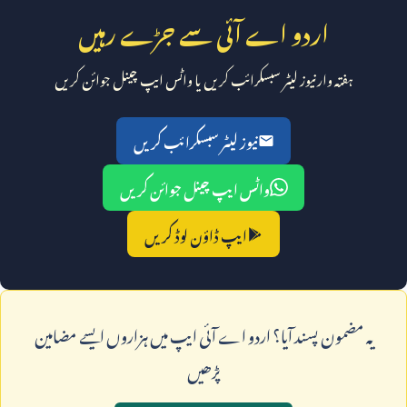
اردو اے آئی سے جڑے رہیں
ہفتہ وار نیوز لیٹر سبسکرائب کریں یا واٹس ایپ چینل جوائن کریں
نیوز لیٹر سبسکرائب کریں
واٹس ایپ چینل جوائن کریں
ایپ ڈاؤن لوڈ کریں
يہ مضمون پسند آيا؟ اردو اے آئی ايپ ميں ہزاروں ايسے مضامين
پڑھيں