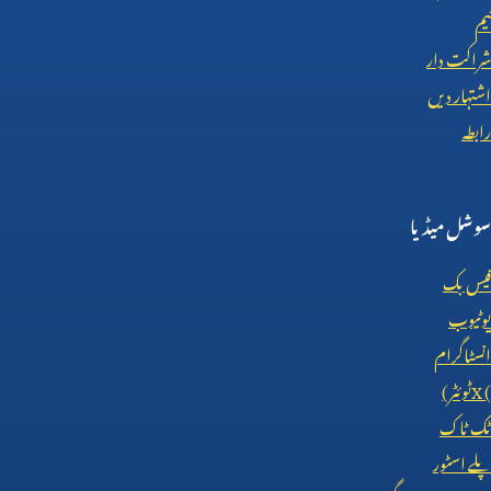
ٹیم
شراکت دار
اشتہار دیں
رابطہ
سوشل میڈیا
فیس بک
یوٹیوب
انسٹاگرام
X (
ٹوئٹر)
ٹک ٹاک
پلے اسٹور